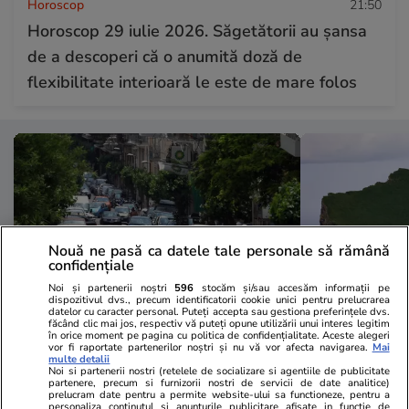
Horoscop
21:50
Horoscop 29 iulie 2026. Săgetătorii au șansa
de a descoperi că o anumită doză de
flexibilitate interioară le este de mare folos
Nouă ne pasă ca datele tale personale să rămână
confidențiale
Noi și partenerii noștri
596
stocăm și/sau accesăm informații pe
dispozitivul dvs., precum identificatorii cookie unici pentru prelucrarea
datelor cu caracter personal. Puteți accepta sau gestiona preferințele dvs.
făcând clic mai jos, respectiv vă puteți opune utilizării unui interes legitim
în orice moment pe pagina cu politica de confidențialitate. Aceste alegeri
Lifestyle
20:35
Vacanțe și Cultu
vor fi raportate partenerilor noștri și nu vă vor afecta navigarea.
Mai
multe detalii
Amendă de 350 de euro pentru
Unde se află
Noi si partenerii nostri (retelele de socializare si agentiile de publicitate
partenere, precum si furnizorii nostri de servicii de date analitice)
șoferii care lasă mașina pornită ca
din lume și 
prelucram date pentru a permite website-ului sa functioneze, pentru a
personaliza continutul si anunturile publicitare afisate in functie de