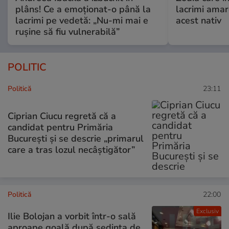
plâns! Ce a emoționat-o până la
lacrimi ama
lacrimi pe vedetă: „Nu-mi mai e
acest nativ
rușine să fiu vulnerabilă”
POLITIC
Politică
23:11
Ciprian Ciucu regretă că a
candidat pentru Primăria
București și se descrie „primarul
care a tras lozul necâștigător”
Politică
22:00
Exclusiv
Ilie Bolojan a vorbit într-o sală
aproape goală după ședința de