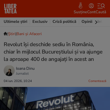
Susține
Cont
Caută
Ultimele știri
Exclusiv
Criză politică
Opinii
Intervi
|
Ştiri
|
Bani și Afaceri
Revolut își deschide sediu în România,
chiar în mijlocul Bucureștiului și va ajunge
la aproape 400 de angajați în acest an
Ioana Dinu
Jurnalist
04 iun. 2026, 10:24
Comentează