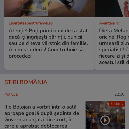
Libertateapentrufemei.ro
Avantaje.ro
Atenție! Poți primi bani de la stat
Dieta Melan
dacă-ți îngrijești părinții, bunicii
oricine! Regi
sau pe cineva vârstnic din familie.
urmează zilni
Acum s-a decis! Cum trebuie să
specialiști! 
procedezi
fiecare zi și 
acestui stil 
ȘTIRI ROMÂNIA
Politică
22:00
Exclusiv
Ilie Bolojan a vorbit într-o sală
aproape goală după ședința de
Guvern anunțată din scurt, în
care a aprobat deblocarea