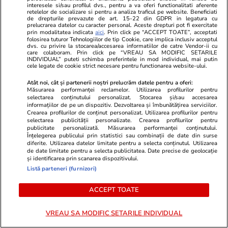
să-și cumpere cafea sau gustări,
la ea: nu are
interesele si/sau profilul dvs., pentru a va oferi functionalitati aferente
retelelor de socializare si pentru a analiza traficul pe website. Beneficiati
de drepturile prevazute de art. 15-22 din GDPR in legatura cu
în Grecia
electricitate
prelucrarea datelor cu caracter personal. Aceste drepturi pot fi exercitate
prin modalitatea indicata
aici
. Prin click pe “ACCEPT TOATE”, acceptati
folosirea tuturor Tehnologiilor de tip Cookie, care implica inclusiv acceptul
dvs. cu privire la stocarea/accesarea informatiilor de catre Vendor-ii cu
care colaboram. Prin click pe “VREAU SA MODIFIC SETARILE
INDIVIDUAL” puteti schimba preferintele in mod individual, mai putin
cele legate de cookie strict necesare pentru functionarea website-ului.
Lifestyle
26 iul.
Atât noi, cât și partenerii noștri prelucrăm datele pentru a oferi:
Măsurarea performanței reclamelor. Utilizarea profilurilor pentru
selectarea conținutului personalizat. Stocarea și/sau accesarea
Ploaia de meteori Delta
informațiilor de pe un dispozitiv. Dezvoltarea și îmbunătățirea serviciilor.
Crearea profilurilor de conținut personalizat. Utilizarea profilurilor pentru
Aquaride 2026: când o poți
selectarea publicității personalizate. Crearea profilurilor pentru
publicitate personalizată. Măsurarea performanței conținutului.
vedea cel mai bine
Înțelegerea publicului prin statistici sau combinații de date din surse
diferite. Utilizarea datelor limitate pentru a selecta conținutul. Utilizarea
de date limitate pentru a selecta publicitatea. Date precise de geolocație
și identificarea prin scanarea dispozitivului.
Listă parteneri (furnizori)
Auto
27 iul.
ACCEPT TOATE
VREAU SA MODIFIC SETARILE INDIVIDUAL
De ce miroase urât când