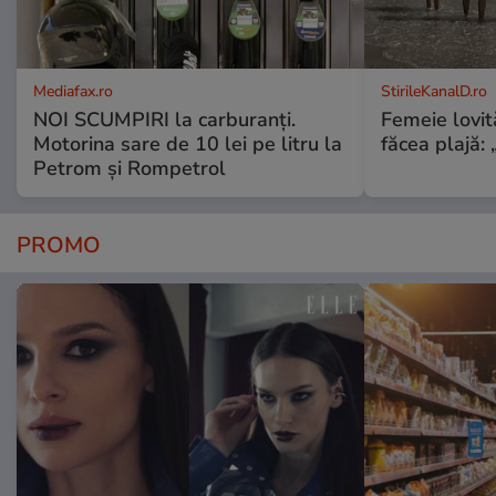
Mediafax.ro
StirileKanalD.ro
NOI SCUMPIRI la carburanți.
Femeie lovit
Motorina sare de 10 lei pe litru la
făcea plajă: „
Petrom și Rompetrol
PROMO