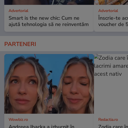
Advertorial
Advertorial
Smart is the new chic: Cum ne
Înscrie-te ac
ajută tehnologia să ne reinventăm
voucher de 5
PARTENERI
Wowbiz.ro
Redactia.ro
Andreea Ibacka a izbucnit în
Zodia care în