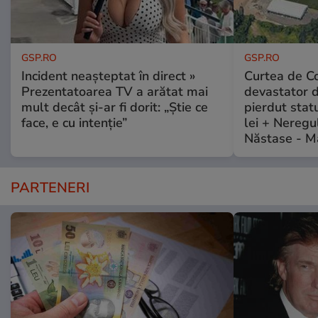
GSP.RO
GSP.RO
Incident neașteptat în direct »
Curtea de Co
Prezentatoarea TV a arătat mai
devastator 
mult decât și-ar fi dorit: „Știe ce
pierdut stat
face, e cu intenție”
lei + Neregu
Năstase - M
PARTENERI