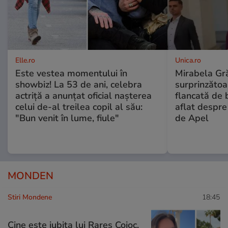
Elle.ro
Unica.ro
Este vestea momentului în
Mirabela Gră
showbiz! La 53 de ani, celebra
surprinzătoar
actriță a anunțat oficial nașterea
flancată de 
celui de-al treilea copil al său:
aflat despre
"Bun venit în lume, fiule"
de Apel
MONDEN
Stiri Mondene
18:45
Cine este iubita lui Rareș Cojoc,