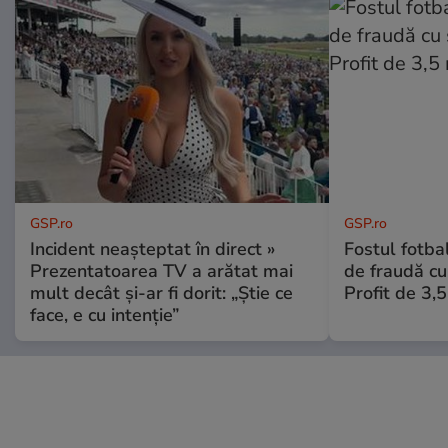
GSP.ro
GSP.ro
Incident neașteptat în direct »
Fostul fotba
Prezentatoarea TV a arătat mai
de fraudă cu 
mult decât și-ar fi dorit: „Știe ce
Profit de 3,
face, e cu intenție”