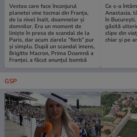
Vestea care face înconjurul
Ce s-a întâm
planetei vine tocmai din Franța,
Anastasia, t
de la nivel înalt, doamnelor și
în București,
domnilor. Era un moment de
găsită ulter
liniște în presa de scandal de la
clipe din via
Paris, dar acum ziarele ”fierb” pur
chiar și pe a
și simplu. După un scandal imens,
Brigitte Macron, Prima Doamnă a
Franței, a făcut anunțul bombă
GSP