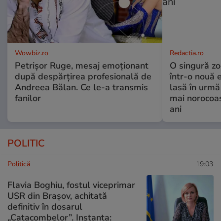
Wowbiz.ro
Redactia.ro
Petrișor Ruge, mesaj emoționant
O singură zo
după despărțirea profesională de
într-o nouă 
Andreea Bălan. Ce le-a transmis
lasă în urmă 
fanilor
mai norocoas
ani
POLITIC
Politică
19:03
Flavia Boghiu, fostul viceprimar
USR din Brașov, achitată
definitiv în dosarul
„Catacombelor”. Instanța: