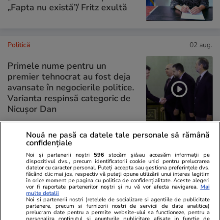
„Fapta nu există”/ Fritz exultă
Politică
02 aug.
Primele nume pentru un
premier tehnocrat au fost deja
avansate în negocierile politice.
Varianta respinsă categoric de
Nicușor Dan
Nouă ne pasă ca datele tale personale să rămână
confidențiale
PARTENERI
Noi și partenerii noștri
596
stocăm și/sau accesăm informații pe
dispozitivul dvs., precum identificatorii cookie unici pentru prelucrarea
datelor cu caracter personal. Puteți accepta sau gestiona preferințele dvs.
făcând clic mai jos, respectiv vă puteți opune utilizării unui interes legitim
în orice moment pe pagina cu politica de confidențialitate. Aceste alegeri
vor fi raportate partenerilor noștri și nu vă vor afecta navigarea.
Mai
multe detalii
Noi si partenerii nostri (retelele de socializare si agentiile de publicitate
partenere, precum si furnizorii nostri de servicii de date analitice)
prelucram date pentru a permite website-ului sa functioneze, pentru a
personaliza continutul si anunturile publicitare afisate in functie de