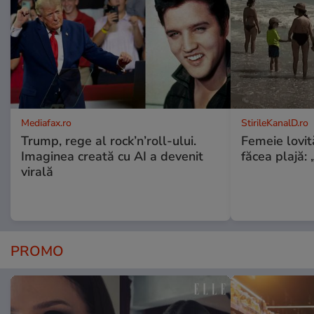
Mediafax.ro
StirileKanalD.ro
Trump, rege al rock’n’roll-ului.
Femeie lovit
Imaginea creată cu AI a devenit
făcea plajă: „
virală
PROMO