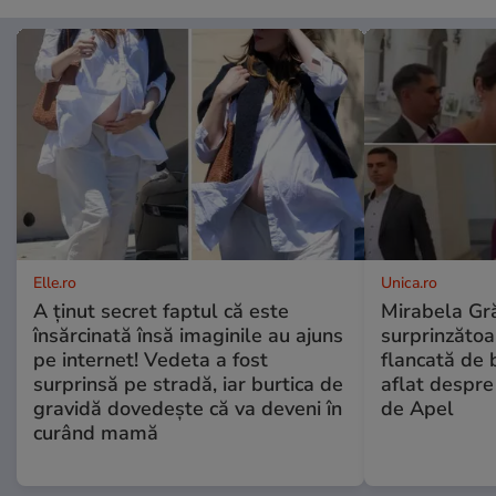
Elle.ro
Unica.ro
A ținut secret faptul că este
Mirabela Gră
însărcinată însă imaginile au ajuns
surprinzătoar
pe internet! Vedeta a fost
flancată de 
surprinsă pe stradă, iar burtica de
aflat despre
gravidă dovedește că va deveni în
de Apel
curând mamă