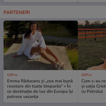
PARTENERI
GSP.ro
GSP.ro
Emma Răducanu și „cea mai bună
Cum s-au re
resetare din toate timpurile” » În
și soția Cris
ce destinație de lux din Europa își
cu Petrolul
petrece vacanța