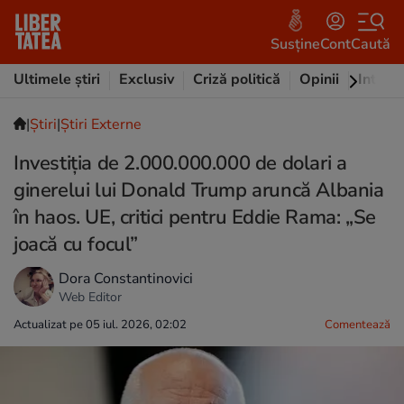
Susține
Cont
Caută
Ultimele știri
Exclusiv
Criză politică
Opinii
Intervi
|
Ştiri
|
Știri Externe
Investiția de 2.000.000.000 de dolari a
ginerelui lui Donald Trump aruncă Albania
în haos. UE, critici pentru Eddie Rama: „Se
joacă cu focul”
Dora Constantinovici
Web Editor
Actualizat pe 05 iul. 2026, 02:02
Comentează