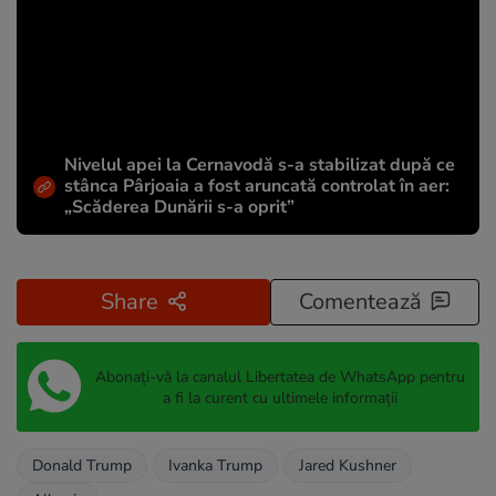
Nivelul apei la Cernavodă s-a stabilizat după ce
stânca Pârjoaia a fost aruncată controlat în aer:
„Scăderea Dunării s-a oprit”
Share
Comentează
Abonați-vă la canalul Libertatea de WhatsApp pentru
a fi la curent cu ultimele informații
Donald Trump
Ivanka Trump
Jared Kushner