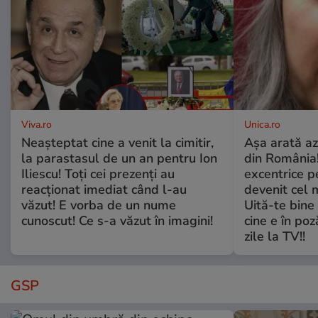
Viva.ro
Unica.ro
Neașteptat cine a venit la cimitir,
Așa arată az
la parastasul de un an pentru Ion
din România!
Iliescu! Toți cei prezenți au
excentrice pe
reacționat imediat când l-au
devenit cel 
văzut! E vorba de un nume
Uită-te bine 
cunoscut! Ce s-a văzut în imagini!
cine e în poz
zile la TV!!
GSP