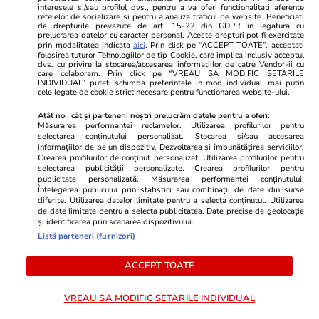
interesele si/sau profilul dvs., pentru a va oferi functionalitati aferente
retelelor de socializare si pentru a analiza traficul pe website. Beneficiati
de drepturile prevazute de art. 15-22 din GDPR in legatura cu
prelucrarea datelor cu caracter personal. Aceste drepturi pot fi exercitate
prin modalitatea indicata
aici
. Prin click pe “ACCEPT TOATE”, acceptati
folosirea tuturor Tehnologiilor de tip Cookie, care implica inclusiv acceptul
dvs. cu privire la stocarea/accesarea informatiilor de catre Vendor-ii cu
care colaboram. Prin click pe “VREAU SA MODIFIC SETARILE
INDIVIDUAL” puteti schimba preferintele in mod individual, mai putin
ZiaruldeIasi.ro
Fanatik.ro
cele legate de cookie strict necesare pentru functionarea website-ului.
Motivul interesant pentru care o
Mohamed Sal
Atât noi, cât și partenerii noștri prelucrăm datele pentru a oferi:
elevă din rural cu o medie de top
turcilor de 
Măsurarea performanței reclamelor. Utilizarea profilurilor pentru
la Evaluarea Națională a ales un
Egipteanul î
selectarea conținutului personalizat. Stocarea și/sau accesarea
informațiilor de pe un dispozitiv. Dezvoltarea și îmbunătățirea serviciilor.
liceu tehnologic. „Este o
Denis Drăgu
Crearea profilurilor de conținut personalizat. Utilizarea profilurilor pentru
nebuloasă și pentru noi”
selectarea publicității personalizate. Crearea profilurilor pentru
publicitate personalizată. Măsurarea performanței conținutului.
Înțelegerea publicului prin statistici sau combinații de date din surse
diferite. Utilizarea datelor limitate pentru a selecta conținutul. Utilizarea
de date limitate pentru a selecta publicitatea. Date precise de geolocație
și identificarea prin scanarea dispozitivului.
ULTIMELE ȘTIRI
Listă parteneri (furnizori)
Bani și Afaceri
20:35
ACCEPT TOATE
Averea lui Elon Musk s-a prăbușit cu 650 de
VREAU SA MODIFIC SETARILE INDIVIDUAL
miliarde de dolari în doar câteva săptămâni.