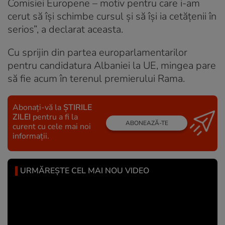
Comisiei Europene – motiv pentru care i-am
cerut să își schimbe cursul și să își ia cetățenii în
serios”, a declarat aceasta.
Cu sprijin din partea europarlamentarilor
pentru candidatura Albaniei la UE, mingea pare
să fie acum în terenul premierului Rama.
Abonați-vă la
ȘTIRILE
ZILEI
pentru a fi la
ABONEAZĂ-TE
curent cu cele mai noi
informații.
URMĂREȘTE CEL MAI NOU VIDEO