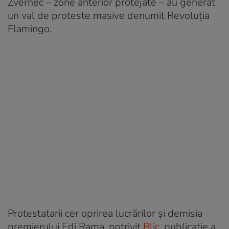
Zvernec – zone anterior protejate – au generat
un val de proteste masive denumit Revoluția
Flamingo.
Protestatarii cer oprirea lucrărilor și demisia
premierului Edi Rama, potrivit
Blic
, publicație a