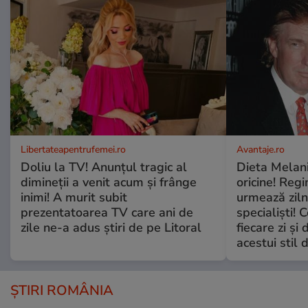
Libertateapentrufemei.ro
Avantaje.ro
Doliu la TV! Anunțul tragic al
Dieta Melan
dimineții a venit acum și frânge
oricine! Regi
inimi! A murit subit
urmează zilni
prezentatoarea TV care ani de
specialiști! 
zile ne-a adus știri de pe Litoral
fiecare zi și 
acestui stil 
ȘTIRI ROMÂNIA