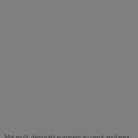
Mai mult, deputații europeni au cerut anularea