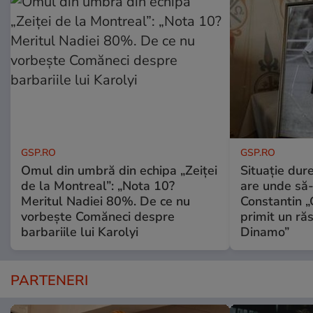
GSP.RO
GSP.RO
Omul din umbră din echipa „Zeiței
Situație dur
de la Montreal”: „Nota 10?
are unde să-
Meritul Nadiei 80%. De ce nu
Constantin 
vorbește Comăneci despre
primit un ră
barbariile lui Karolyi
Dinamo”
PARTENERI