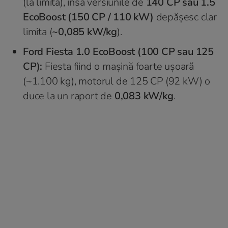
(la limită), însă versiunile de
140 CP sau 1.5
EcoBoost (150 CP / 110 kW)
depășesc clar
limita (
~0,085 kW/kg
).
Ford Fiesta 1.0 EcoBoost (100 CP sau 125
CP):
Fiesta fiind o mașină foarte ușoară
(~1.100 kg), motorul de 125 CP (92 kW) o
duce la un raport de
0,083 kW/kg
.