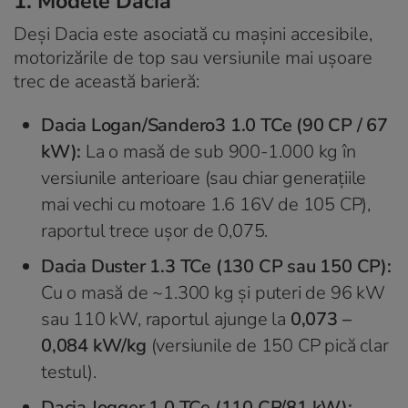
1. Modele Dacia
Deși Dacia este asociată cu mașini accesibile,
motorizările de top sau versiunile mai ușoare
trec de această barieră:
Dacia Logan/Sandero3 1.0 TCe (90 CP / 67
kW):
La o masă de sub 900-1.000 kg în
versiunile anterioare (sau chiar generațiile
mai vechi cu motoare 1.6 16V de 105 CP),
raportul trece ușor de 0,075.
Dacia Duster 1.3 TCe (130 CP sau 150 CP):
Cu o masă de ~1.300 kg și puteri de 96 kW
sau 110 kW, raportul ajunge la
0,073 –
0,084 kW/kg
(versiunile de 150 CP pică clar
testul).
Dacia Jogger 1.0 TCe (110 CP/81 kW):