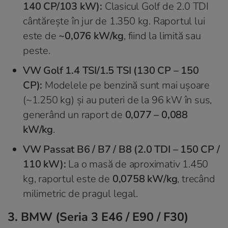
140 CP/103 kW):
Clasicul Golf de 2.0 TDI
cântărește în jur de 1.350 kg. Raportul lui
este de
~0,076 kW/kg
, fiind la limită sau
peste.
VW Golf 1.4 TSI/1.5 TSI (130 CP – 150
CP):
Modelele pe benzină sunt mai ușoare
(~1.250 kg) și au puteri de la 96 kW în sus,
generând un raport de
0,077 – 0,088
kW/kg
.
VW Passat B6 / B7 / B8 (2.0 TDI – 150 CP /
110 kW):
La o masă de aproximativ 1.450
kg, raportul este de
0,0758 kW/kg
, trecând
milimetric de pragul legal.
3. BMW (Seria 3 E46 / E90 / F30)