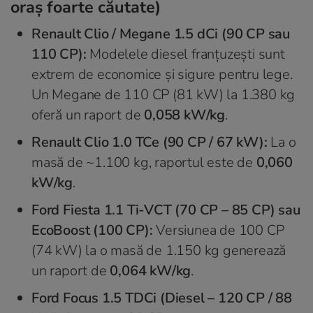
oraș foarte căutate)
Renault Clio / Megane 1.5 dCi (90 CP sau
110 CP):
Modelele diesel franțuzești sunt
extrem de economice și sigure pentru lege.
Un Megane de 110 CP (81 kW) la 1.380 kg
oferă un raport de
0,058 kW/kg
.
Renault Clio 1.0 TCe (90 CP / 67 kW):
La o
masă de ~1.100 kg, raportul este de
0,060
kW/kg
.
Ford Fiesta 1.1 Ti-VCT (70 CP – 85 CP) sau
EcoBoost (100 CP):
Versiunea de 100 CP
(74 kW) la o masă de 1.150 kg generează
un raport de
0,064 kW/kg
.
Ford Focus 1.5 TDCi (Diesel – 120 CP / 88