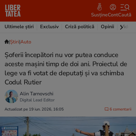
Susține
Cont
Caută
Ultimele știri
Exclusiv
Criză politică
Opinii
Video
|
Ştiri
|
Auto
Șoferii începători nu vor putea conduce
aceste mașini timp de doi ani. Proiectul de
lege va fi votat de deputați și va schimba
Codul Rutier
Alin Tarnovschi
Digital Lead Editor
Actualizat pe 19 iun. 2026, 16:05
6 comentarii