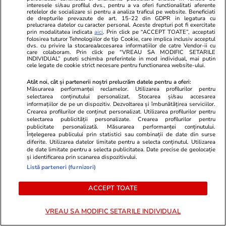
interesele si/sau profilul dvs., pentru a va oferi functionalitati aferente
retelelor de socializare si pentru a analiza traficul pe website. Beneficiati
Dansatorii Rareș Cojoc și Andreea Matei
de drepturile prevazute de art. 15-22 din GDPR in legatura cu
sfidează statisticile și provoacă istoria. Au
prelucrarea datelor cu caracter personal. Aceste drepturi pot fi exercitate
prin modalitatea indicata
aici
. Prin click pe “ACCEPT TOATE”, acceptati
câștigat la Nanjing și al doilea Grand Slam al
folosirea tuturor Tehnologiilor de tip Cookie, care implica inclusiv acceptul
sezonului, după Blackpool, după ce vineri și-au
dvs. cu privire la stocarea/accesarea informatiilor de catre Vendor-ii cu
care colaboram. Prin click pe “VREAU SA MODIFIC SETARILE
apărat titlul mondial
INDIVIDUAL” puteti schimba preferintele in mod individual, mai putin
cele legate de cookie strict necesare pentru functionarea website-ului.
Atât noi, cât și partenerii noștri prelucrăm datele pentru a oferi:
Măsurarea performanței reclamelor. Utilizarea profilurilor pentru
Share
6 comentarii
selectarea conținutului personalizat. Stocarea și/sau accesarea
informațiilor de pe un dispozitiv. Dezvoltarea și îmbunătățirea serviciilor.
Crearea profilurilor de conținut personalizat. Utilizarea profilurilor pentru
selectarea publicității personalizate. Crearea profilurilor pentru
publicitate personalizată. Măsurarea performanței conținutului.
Abonați-vă la canalul Libertatea de WhatsApp pentru
Înțelegerea publicului prin statistici sau combinații de date din surse
a fi la curent cu ultimele informații
diferite. Utilizarea datelor limitate pentru a selecta conținutul. Utilizarea
de date limitate pentru a selecta publicitatea. Date precise de geolocație
și identificarea prin scanarea dispozitivului.
Listă parteneri (furnizori)
Camera deputatilor
Codul Rutier
Politia Rutiera
Proiect de lege
Stiri Auto
ACCEPT TOATE
VREAU SA MODIFIC SETARILE INDIVIDUAL