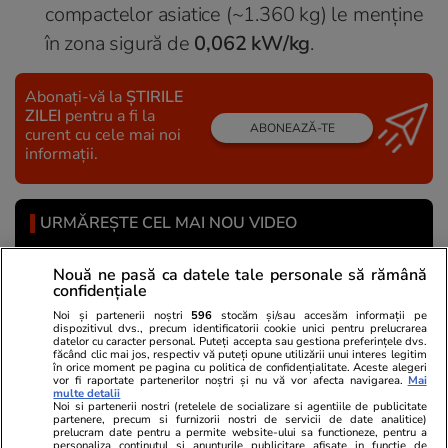
compactelor asiatice (~1.360 kg) le menține
în zona sigură de
0,062 kW/kg
.
Abonați-vă la
ȘTIRILE
ZILEI
pentru a fi la
ABONEAZĂ-TE
curent cu cele mai noi
informații.
URMĂREȘTE CEL MAI NOU VIDEO
Nouă ne pasă ca datele tale personale să rămână
confidențiale
Noi și partenerii noștri
596
stocăm și/sau accesăm informații pe
dispozitivul dvs., precum identificatorii cookie unici pentru prelucrarea
datelor cu caracter personal. Puteți accepta sau gestiona preferințele dvs.
făcând clic mai jos, respectiv vă puteți opune utilizării unui interes legitim
în orice moment pe pagina cu politica de confidențialitate. Aceste alegeri
vor fi raportate partenerilor noștri și nu vă vor afecta navigarea.
Mai
multe detalii
Noi si partenerii nostri (retelele de socializare si agentiile de publicitate
partenere, precum si furnizorii nostri de servicii de date analitice)
prelucram date pentru a permite website-ului sa functioneze, pentru a
personaliza continutul si anunturile publicitare afisate in functie de