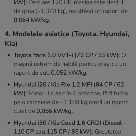
kW):
Deși are 120 CP, mașina este destul
de grea (~1.370 kg), rezultând un raport de
0,064 kW/kg
.
4. Modelele asiatice (Toyota, Hyundai,
Kia)
Toyota Yaris 1.0 VVT-i (72 CP / 53 kW):
O
mașină extrem de fiabilă pentru oraș, cu un
raport de sub
0,052 kW/kg
.
Hyundai i20 / Kia Rio 1.2 MPI (84 CP / 62
kW):
Motorul clasic în 4 pistoane, fără turbo,
pe o caroserie de ~1.100 kg oferă un raport
curat de
0,056 kW/kg
.
Hyundai i30 / Kia Ceed 1.6 CRDI (Diesel –
110 CP sau 115 CP / 85 kW):
Greutatea