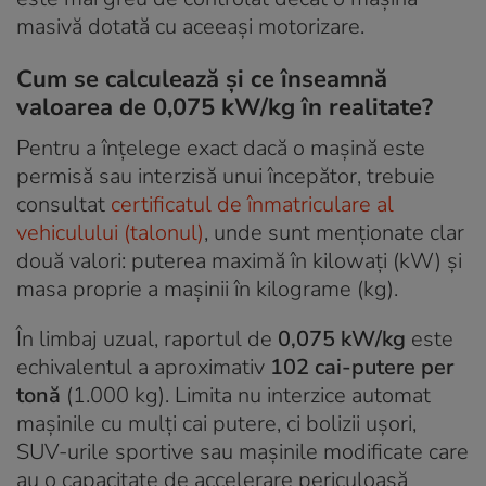
masivă dotată cu aceeași motorizare.
Cum se calculează și ce înseamnă
valoarea de 0,075 kW/kg în realitate?
Pentru a înțelege exact dacă o mașină este
permisă sau interzisă unui începător, trebuie
consultat
certificatul de înmatriculare al
vehiculului (talonul)
, unde sunt menționate clar
două valori: puterea maximă în kilowați (kW) și
masa proprie a mașinii în kilograme (kg).
În limbaj uzual, raportul de
0,075 kW/kg
este
echivalentul a aproximativ
102 cai-putere per
tonă
(1.000 kg). Limita nu interzice automat
mașinile cu mulți cai putere, ci bolizii ușori,
SUV-urile sportive sau mașinile modificate care
au o capacitate de accelerare periculoasă