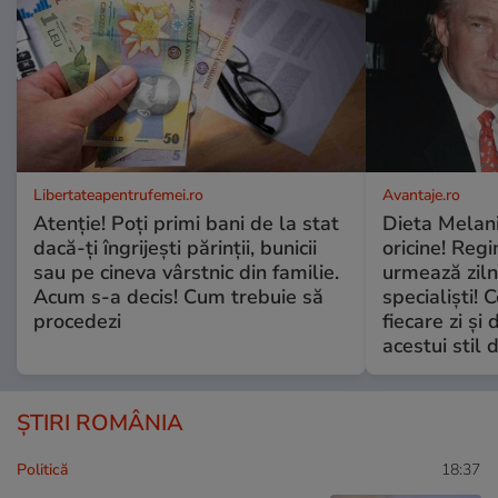
Libertateapentrufemei.ro
Avantaje.ro
Atenție! Poți primi bani de la stat
Dieta Melan
dacă-ți îngrijești părinții, bunicii
oricine! Regi
sau pe cineva vârstnic din familie.
urmează zilni
Acum s-a decis! Cum trebuie să
specialiști! 
procedezi
fiecare zi și 
acestui stil 
ȘTIRI ROMÂNIA
Politică
18:37