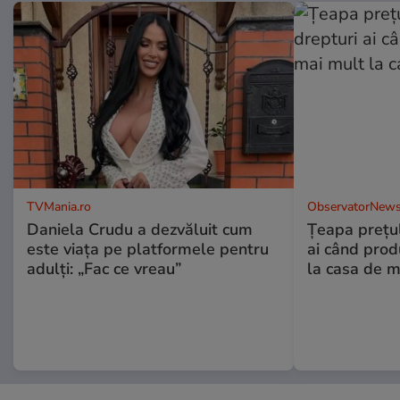
TVMania.ro
ObservatorNews
Daniela Crudu a dezvăluit cum
Țeapa prețulu
este viața pe platformele pentru
ai când prod
adulți: „Fac ce vreau”
la casa de m