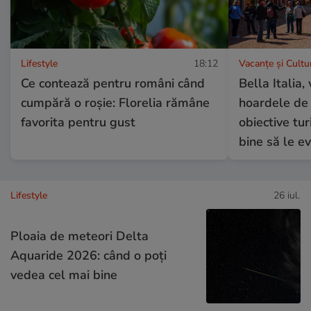
Lifestyle
18:12
Vacanțe și Cultu
Ce contează pentru români când
Bella Italia,
cumpără o roșie: Florelia rămâne
hoardele de t
favorita pentru gust
obiective tur
bine să le evi
Lifestyle
26 iul.
Ploaia de meteori Delta
Aquaride 2026: când o poți
vedea cel mai bine