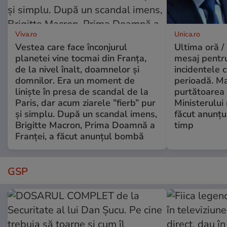
Viva.ro
Unica.ro
Vestea care face înconjurul
Ultima oră /
planetei vine tocmai din Franța,
mesaj pentr
de la nivel înalt, doamnelor și
incidentele 
domnilor. Era un moment de
perioadă. Ma
liniște în presa de scandal de la
purtătoarea 
Paris, dar acum ziarele ”fierb” pur
Ministerului
și simplu. După un scandal imens,
făcut anunțu
Brigitte Macron, Prima Doamnă a
timp
Franței, a făcut anunțul bombă
GSP