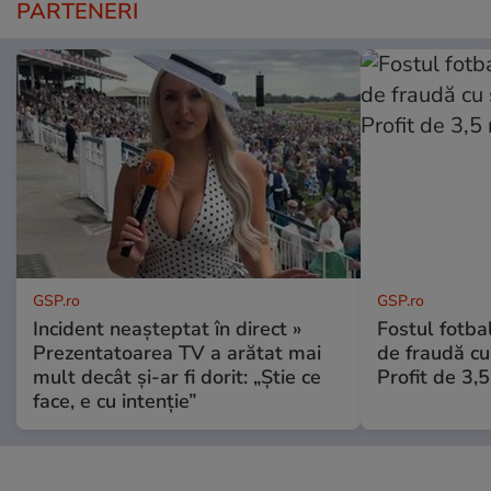
PARTENERI
GSP.ro
GSP.ro
Incident neașteptat în direct »
Fostul fotba
Prezentatoarea TV a arătat mai
de fraudă cu 
mult decât și-ar fi dorit: „Știe ce
Profit de 3,
face, e cu intenție”