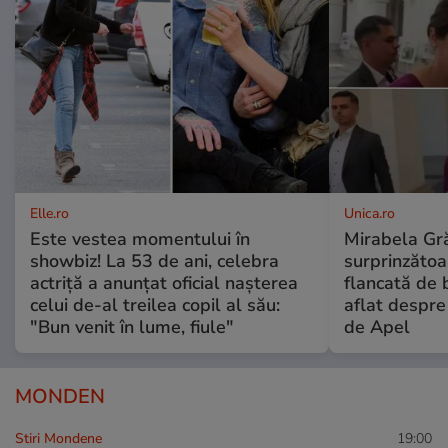
Elle.ro
Unica.ro
Este vestea momentului în
Mirabela Gră
showbiz! La 53 de ani, celebra
surprinzătoar
actriță a anunțat oficial nașterea
flancată de 
celui de-al treilea copil al său:
aflat despre
"Bun venit în lume, fiule"
de Apel
MONDEN
Stiri Mondene
19:00