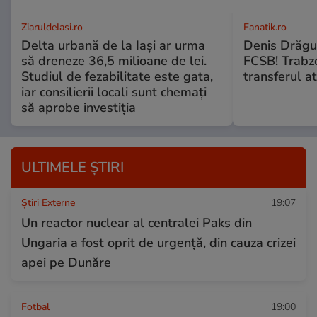
ZiaruldeIasi.ro
Fanatik.ro
Delta urbană de la Iași ar urma
Denis Drăguş
să dreneze 36,5 milioane de lei.
FCSB! Trabz
Studiul de fezabilitate este gata,
transferul a
iar consilierii locali sunt chemați
să aprobe investiția
ULTIMELE ȘTIRI
Știri Externe
19:07
Un reactor nuclear al centralei Paks din
Ungaria a fost oprit de urgență, din cauza crizei
apei pe Dunăre
Fotbal
19:00