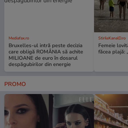
Mediafax.ro
StirileKanalD.ro
Bruxelles-ul intră peste decizia
Femeie lovit
care obligă ROMÂNIA să achite
făcea plajă: „
MILIOANE de euro în dosarul
despăgubirilor din energie
PROMO