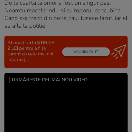
De la cearta la omor a fost un singur pas,
Neamtu macelarindu-si cu toporul concubina.
Cand s-a trezit din betie, raul fusese facut, iar el
se afla la politie.
Abonați-vă la
ȘTIRILE
ZILEI
pentru a fi la
ABONEAZĂ-TE
curent cu cele mai noi
informații.
URMĂREȘTE CEL MAI NOU VIDEO