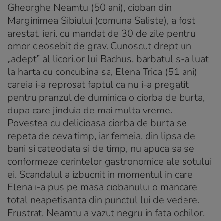
Gheorghe Neamtu (50 ani), cioban din
Marginimea Sibiului (comuna Saliste), a fost
arestat, ieri, cu mandat de 30 de zile pentru
omor deosebit de grav. Cunoscut drept un
„adept” al licorilor lui Bachus, barbatul s-a luat
la harta cu concubina sa, Elena Trica (51 ani)
careia i-a reprosat faptul ca nu i-a pregatit
pentru pranzul de duminica o ciorba de burta,
dupa care jinduia de mai multa vreme.
Povestea cu delicioasa ciorba de burta se
repeta de ceva timp, iar femeia, din lipsa de
bani si cateodata si de timp, nu apuca sa se
conformeze cerintelor gastronomice ale sotului
ei. Scandalul a izbucnit in momentul in care
Elena i-a pus pe masa ciobanului o mancare
total neapetisanta din punctul lui de vedere.
Frustrat, Neamtu a vazut negru in fata ochilor.