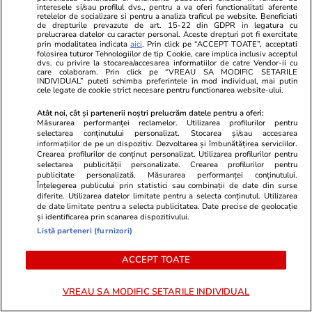
„România are atâta noroc, încât
interesele si/sau profilul dvs., pentru a va oferi functionalitati aferente
retelelor de socializare si pentru a analiza traficul pe website. Beneficiati
nu-i mai trebuie politicieni”
de drepturile prevazute de art. 15-22 din GDPR in legatura cu
prelucrarea datelor cu caracter personal. Aceste drepturi pot fi exercitate
prin modalitatea indicata
aici
. Prin click pe “ACCEPT TOATE”, acceptati
folosirea tuturor Tehnologiilor de tip Cookie, care implica inclusiv acceptul
dvs. cu privire la stocarea/accesarea informatiilor de catre Vendor-ii cu
care colaboram. Prin click pe “VREAU SA MODIFIC SETARILE
INDIVIDUAL” puteti schimba preferintele in mod individual, mai putin
cele legate de cookie strict necesare pentru functionarea website-ului.
Opinii
27 iul.
Atât noi, cât și partenerii noștri prelucrăm datele pentru a oferi:
Măsurarea performanței reclamelor. Utilizarea profilurilor pentru
Crize de identitate și clarificări
selectarea conținutului personalizat. Stocarea și/sau accesarea
doctrinare. Ce pare să anunțe
informațiilor de pe un dispozitiv. Dezvoltarea și îmbunătățirea serviciilor.
Crearea profilurilor de conținut personalizat. Utilizarea profilurilor pentru
dezbaterea din PNL după
selectarea publicității personalizate. Crearea profilurilor pentru
publicitate personalizată. Măsurarea performanței conținutului.
decesul USL
Înțelegerea publicului prin statistici sau combinații de date din surse
diferite. Utilizarea datelor limitate pentru a selecta conținutul. Utilizarea
de date limitate pentru a selecta publicitatea. Date precise de geolocație
și identificarea prin scanarea dispozitivului.
Listă parteneri (furnizori)
Opinii
24 iul.
ACCEPT TOATE
Inteligența artificială va
VREAU SA MODIFIC SETARILE INDIVIDUAL
remodela economia mondială și