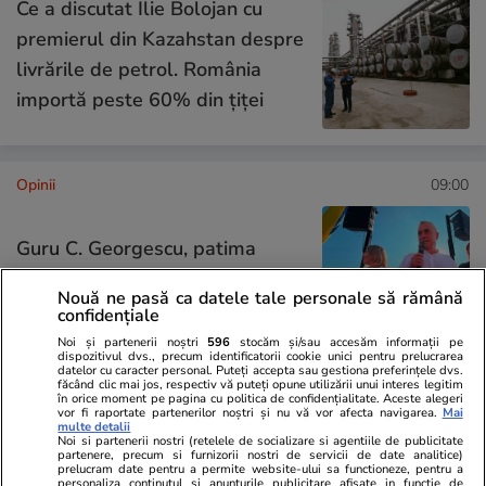
Ce a discutat Ilie Bolojan cu
premierul din Kazahstan despre
livrările de petrol. România
importă peste 60% din țiței
Opinii
09:00
Guru C. Georgescu, patima
lăudăroșeniei, plăcerea de a
Nouă ne pasă ca datele tale personale să rămână
pălăvrăgi și înnebunirea națiunii
confidențiale
Noi și partenerii noștri
596
stocăm și/sau accesăm informații pe
dispozitivul dvs., precum identificatorii cookie unici pentru prelucrarea
datelor cu caracter personal. Puteți accepta sau gestiona preferințele dvs.
făcând clic mai jos, respectiv vă puteți opune utilizării unui interes legitim
în orice moment pe pagina cu politica de confidențialitate. Aceste alegeri
Opinii
28 iul.
vor fi raportate partenerilor noștri și nu vă vor afecta navigarea.
Mai
multe detalii
Noi si partenerii nostri (retelele de socializare si agentiile de publicitate
partenere, precum si furnizorii nostri de servicii de date analitice)
prelucram date pentru a permite website-ului sa functioneze, pentru a
personaliza continutul si anunturile publicitare afisate in functie de