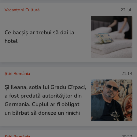
Vacanțe și Cultură
22 iul.
Ce bacşiş ar trebui să dai la
hotel
Știri România
21:14
Și Ileana, soţia lui Gradu Cîrpaci,
a fost predată autorităţilor din
Germania. Cuplul ar fi obligat
un bărbat să doneze un rinichi
Știri România
20:27