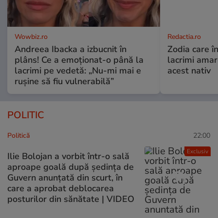
Wowbiz.ro
Redactia.ro
Andreea Ibacka a izbucnit în
Zodia care în
plâns! Ce a emoționat-o până la
lacrimi ama
lacrimi pe vedetă: „Nu-mi mai e
acest nativ
rușine să fiu vulnerabilă”
POLITIC
Politică
22:00
Exclusiv
Ilie Bolojan a vorbit într-o sală
aproape goală după ședința de
Guvern anunțată din scurt, în
care a aprobat deblocarea
posturilor din sănătate | VIDEO