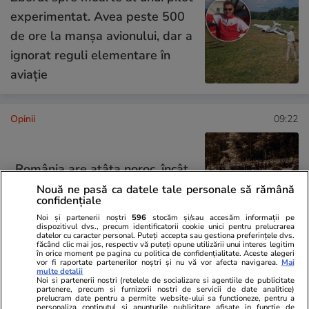
experimentat. Avea peste 500
de ore la manșa avionului, dar a
ignorat reguli elementare în
aviație
Opinii
09:22
„România are atâta noroc, încât
nu-i mai trebuie politicieni”
Nouă ne pasă ca datele tale personale să rămână
confidențiale
Noi și partenerii noștri
596
stocăm și/sau accesăm informații pe
dispozitivul dvs., precum identificatorii cookie unici pentru prelucrarea
datelor cu caracter personal. Puteți accepta sau gestiona preferințele dvs.
făcând clic mai jos, respectiv vă puteți opune utilizării unui interes legitim
în orice moment pe pagina cu politica de confidențialitate. Aceste alegeri
Opinii
27 iul.
vor fi raportate partenerilor noștri și nu vă vor afecta navigarea.
Mai
multe detalii
Noi si partenerii nostri (retelele de socializare si agentiile de publicitate
partenere, precum si furnizorii nostri de servicii de date analitice)
Crize de identitate și clarificări
prelucram date pentru a permite website-ului sa functioneze, pentru a
personaliza continutul si anunturile publicitare afisate in functie de