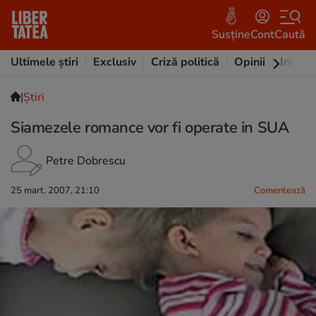
Susține
Cont
Caută
Ultimele știri
Exclusiv
Criză politică
Opinii
Intervi
|
Ştiri
Siamezele romance vor fi operate in SUA
Petre Dobrescu
25 mart. 2007, 21:10
Comentează