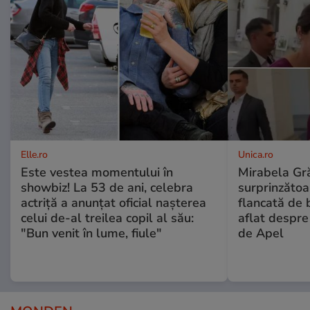
Elle.ro
Unica.ro
Este vestea momentului în
Mirabela Gră
showbiz! La 53 de ani, celebra
surprinzătoar
actriță a anunțat oficial nașterea
flancată de 
celui de-al treilea copil al său:
aflat despre
"Bun venit în lume, fiule"
de Apel