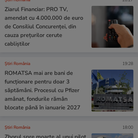
Ziarul Financiar: PRO TV,
amendat cu 4.000.000 de euro
de Consiliul Concurenței, din
cauza prețurilor cerute
cabliștilor
Știri România
19:28
ROMATSA mai are bani de
funcționare pentru doar 3
săptămâni. Procesul cu Pfizer
amânat, fondurile rămân
blocate până în ianuarie 2027
Știri România
18:00
Zborul spre moarte al unui pilot