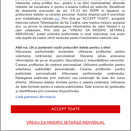
doctrinare. Ce pare să anunțe
interesele si/sau profilul dvs., pentru a va oferi functionalitati aferente
retelelor de socializare si pentru a analiza traficul pe website. Beneficiati
dezbaterea din PNL după
de drepturile prevazute de art. 15-22 din GDPR in legatura cu
prelucrarea datelor cu caracter personal. Aceste drepturi pot fi exercitate
decesul USL
prin modalitatea indicata
aici
. Prin click pe “ACCEPT TOATE”, acceptati
folosirea tuturor Tehnologiilor de tip Cookie, care implica inclusiv acceptul
dvs. cu privire la stocarea/accesarea informatiilor de catre Vendor-ii cu
care colaboram. Prin click pe “VREAU SA MODIFIC SETARILE
INDIVIDUAL” puteti schimba preferintele in mod individual, mai putin
cele legate de cookie strict necesare pentru functionarea website-ului.
Opinii
24 iul.
Atât noi, cât și partenerii noștri prelucrăm datele pentru a oferi:
Măsurarea performanței reclamelor. Utilizarea profilurilor pentru
selectarea conținutului personalizat. Stocarea și/sau accesarea
Inteligența artificială va
informațiilor de pe un dispozitiv. Dezvoltarea și îmbunătățirea serviciilor.
Crearea profilurilor de conținut personalizat. Utilizarea profilurilor pentru
remodela economia mondială și
selectarea publicității personalizate. Crearea profilurilor pentru
politica monetară
publicitate personalizată. Măsurarea performanței conținutului.
Înțelegerea publicului prin statistici sau combinații de date din surse
diferite. Utilizarea datelor limitate pentru a selecta conținutul. Utilizarea
de date limitate pentru a selecta publicitatea. Date precise de geolocație
și identificarea prin scanarea dispozitivului.
Listă parteneri (furnizori)
Opinii
24 iul.
ACCEPT TOATE
România fricii: Cum am ajuns să
VREAU SA MODIFIC SETARILE INDIVIDUAL
trăim din spaimă în spaimă