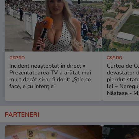
GSP.RO
GSP.RO
Incident neașteptat în direct »
Curtea de Co
Prezentatoarea TV a arătat mai
devastator 
mult decât și-ar fi dorit: „Știe ce
pierdut stat
face, e cu intenție”
lei + Neregu
Năstase - M
PARTENERI