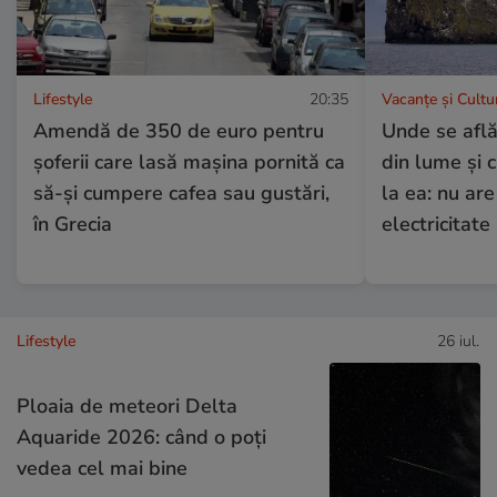
Lifestyle
20:35
Vacanțe și Cultu
Amendă de 350 de euro pentru
Unde se află
șoferii care lasă mașina pornită ca
din lume și 
să-și cumpere cafea sau gustări,
la ea: nu are
în Grecia
electricitate
Lifestyle
26 iul.
Ploaia de meteori Delta
Aquaride 2026: când o poți
vedea cel mai bine