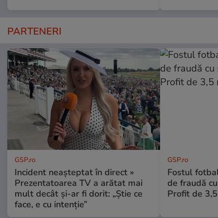
PARTENERI
GSP.ro
GSP.ro
Incident neașteptat în direct »
Fostul fotba
Prezentatoarea TV a arătat mai
de fraudă cu 
mult decât și-ar fi dorit: „Știe ce
Profit de 3,
face, e cu intenție”