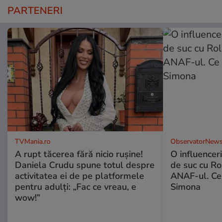
PARTENERI
TVMania.ro
ObservatorNews
A rupt tăcerea fără nicio rușine!
O influencer
Daniela Crudu spune totul despre
de suc cu Ro
activitatea ei de pe platformele
ANAF-ul. Ce
pentru adulți: „Fac ce vreau, e
Simona
wow!”