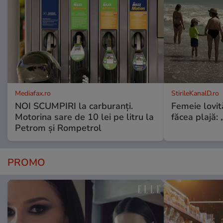
Mediafax.ro
StirileKanalD.ro
NOI SCUMPIRI la carburanți.
Femeie lovit
Motorina sare de 10 lei pe litru la
făcea plajă: „
Petrom și Rompetrol
PROMO