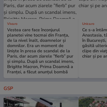
Viva.ro
Unica.ro
Vestea care face înconjurul
Ce s-a întâm
planetei vine tocmai din Franța,
Anastasia, t
de la nivel înalt, doamnelor și
în București,
domnilor. Era un moment de
găsită ulter
liniște în presa de scandal de la
clipe din via
Paris, dar acum ziarele ”fierb” pur
chiar și pe a
și simplu. După un scandal imens,
Brigitte Macron, Prima Doamnă a
Franței, a făcut anunțul bombă
GSP