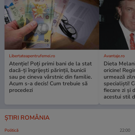
Libertateapentrufemei.ro
Avantaje.ro
Atenție! Poți primi bani de la stat
Dieta Melan
dacă-ți îngrijești părinții, bunicii
oricine! Regi
sau pe cineva vârstnic din familie.
urmează zilni
Acum s-a decis! Cum trebuie să
specialiști! 
procedezi
fiecare zi și 
acestui stil 
ȘTIRI ROMÂNIA
Politică
22:00