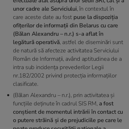
efectuate atât asupra unor sedii SRI, cât și a
unor cadre ale Serviciului
, în contextul în
care aceste date au fost
puse la dispoziția
ofițerilor de informații din Belarus cu care
(Bălan Alexandru – n.r.) s-a aflat în
legătură operativă
, astfel de diseminări sunt
de natură să afecteze activitatea Serviciului
Român de Informații, având aptitudinea de a
intra sub incidența prevederilor Legii
nr.182/2002 privind protecția informațiilor
clasificate.
(Bălan Alexandru – n.r.), prin activitatea și
funcțiile deținute în cadrul SIS RM,
a fost
conștient de momentul intrării în contact cu
o putere străină și de prejudiciile pe care le
poate produce securității naționale a