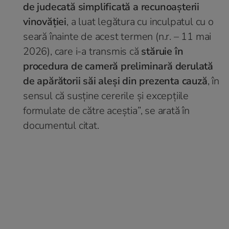
de judecată simplificată a recunoaşterii
vinovăţiei
, a luat legătura cu inculpatul cu o
seară înainte de acest termen (n.r. – 11 mai
2026), care i-a transmis că
stăruie în
procedura de cameră preliminară derulată
de apărătorii săi aleşi din prezenta cauză
, în
sensul că susţine cererile şi excepţiile
formulate de către aceştia”, se arată în
documentul citat.