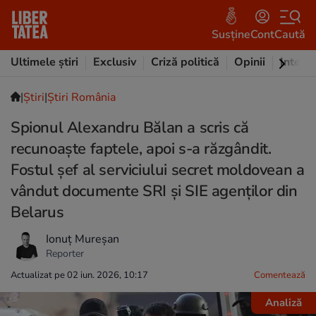
Susține
Cont
Caută
Ultimele știri
Exclusiv
Criză politică
Opinii
Intervi
|
Ştiri
|
Știri România
Spionul Alexandru Bălan a scris că
recunoaște faptele, apoi s-a răzgândit.
Fostul șef al serviciului secret moldovean a
vândut documente SRI și SIE agenților din
Belarus
Ionuț Mureșan
Reporter
Actualizat pe 02 iun. 2026, 10:17
Comentează
Analiză