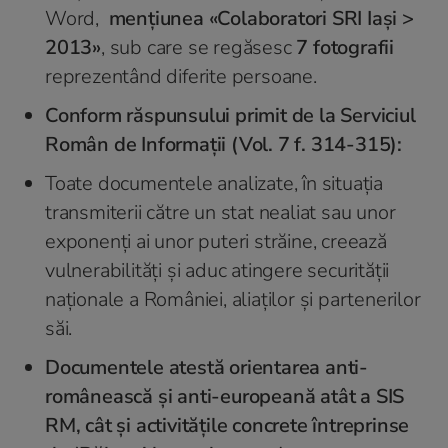
Word,
mențiunea «Colaboratori SRI Iași >
2013»
, sub care se regăsesc
7 fotografii
reprezentând diferite persoane.
Conform răspunsului primit de la Serviciul
Român de Informații (Vol. 7 f. 314-315):
Toate documentele analizate, în situația
transmiterii către un stat nealiat sau unor
exponenți ai unor puteri străine, creează
vulnerabilități și aduc atingere securității
naționale a României, aliaților și partenerilor
săi.
Documentele atestă orientarea anti-
românească și anti-europeană atât a SIS
RM, cât și activitățile concrete întreprinse