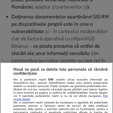
României
, aliaților și partenerilor săi.
Deținerea documentelor aparținând SIS RM
pe dispozitivele proprii este în sine o
vulnerabilitate
și – în contextul relaționărilor
clar de factură operativă cu ofițerii KGB
Belarus –
se poate prezuma că astfel de
stocări ale unor informații sensibile
(din
perspectiva serviciilor secrete cu care cel în
cauză a relaționat în cadru oficial),
sunt de
Nouă ne pasă ca datele tale personale să rămână
confidențiale
natură să afecteze interesele de securitate
Noi și partenerii noștri
596
stocăm și/sau accesăm informații pe
naționale.
dispozitivul dvs., precum identificatorii cookie unici pentru prelucrarea
datelor cu caracter personal. Puteți accepta sau gestiona preferințele dvs.
făcând clic mai jos, respectiv vă puteți opune utilizării unui interes legitim
De asemenea, (
Bălan Alexandru – n.r.) a
în orice moment pe pagina cu politica de confidențialitate. Aceste alegeri
vor fi raportate partenerilor noștri și nu vă vor afecta navigarea.
Mai
participat la evenimente în urma cărora a
multe detalii
Noi si partenerii nostri (retelele de socializare si agentiile de publicitate
realizat materiale informative utile KGB
partenere, precum si furnizorii nostri de servicii de date analitice)
prelucram date pentru a permite website-ului sa functioneze, pentru a
personaliza continutul si anunturile publicitare afisate in functie de