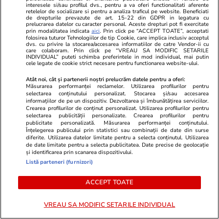
Belarus și a acționat pentru crearea unei
interesele si/sau profilul dvs., pentru a va oferi functionalitati aferente
retelelor de socializare si pentru a analiza traficul pe website. Beneficiati
rețele de agenți pentru acest serviciu
”, se
de drepturile prevazute de art. 15-22 din GDPR in legatura cu
prelucrarea datelor cu caracter personal. Aceste drepturi pot fi exercitate
arată în Încheierea de ședință din data de 11
prin modalitatea indicata
aici
. Prin click pe “ACCEPT TOATE”, acceptati
folosirea tuturor Tehnologiilor de tip Cookie, care implica inclusiv acceptul
mai 2026.
dvs. cu privire la stocarea/accesarea informatiilor de catre Vendor-ii cu
care colaboram. Prin click pe “VREAU SA MODIFIC SETARILE
INDIVIDUAL” puteti schimba preferintele in mod individual, mai putin
Tot în dispozitivele electronice utilizate de
cele legate de cookie strict necesare pentru functionarea website-ului.
Alexandru Bălan a fost identificat fișierul „34-I-
Atât noi, cât și partenerii noștri prelucrăm datele pentru a oferi:
Măsurarea performanței reclamelor. Utilizarea profilurilor pentru
043-G-15.pdf”, despre care SRI a comunicat
selectarea conținutului personalizat. Stocarea și/sau accesarea
informațiilor de pe un dispozitiv. Dezvoltarea și îmbunătățirea serviciilor.
procurorilor că este clasificat drept secret de
Crearea profilurilor de conținut personalizat. Utilizarea profilurilor pentru
stat, cu nivelul de secretizare „strict secret”.
selectarea publicității personalizate. Crearea profilurilor pentru
publicitate personalizată. Măsurarea performanței conținutului.
Înțelegerea publicului prin statistici sau combinații de date din surse
Acest fișier „conține identități ale unor ofițeri
diferite. Utilizarea datelor limitate pentru a selecta conținutul. Utilizarea
de date limitate pentru a selecta publicitatea. Date precise de geolocație
activi ai Serviciul Român de Informații și
și identificarea prin scanarea dispozitivului.
evidențiază existența unor relații de cooperare
Listă parteneri (furnizori)
cu servicii din alte state/modalitățile de
ACCEPT TOATE
organizare a acestora, context în care
diseminarea neautorizată are potențialul de a
VREAU SA MODIFIC SETARILE INDIVIDUAL
afecta activitatea de informații realizată în regim