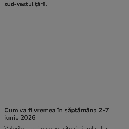
sud-vestul țării.
Cum va fi vremea în săptămâna 2-7
iunie 2026
Valorile termice se vor situa în jurul celor