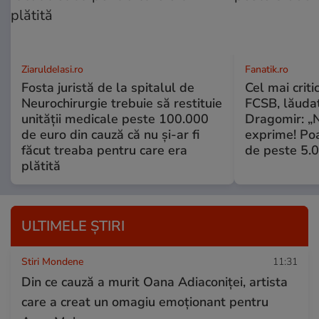
ZiaruldeIasi.ro
Fanatik.ro
Fosta juristă de la spitalul de
Cel mai criti
Neurochirurgie trebuie să restituie
FCSB, lăuda
unității medicale peste 100.000
Dragomir: „N
de euro din cauză că nu și-ar fi
exprime! Poa
făcut treaba pentru care era
de peste 5.
plătită
ULTIMELE ȘTIRI
Stiri Mondene
11:31
Din ce cauză a murit Oana Adiaconiței, artista
care a creat un omagiu emoționant pentru