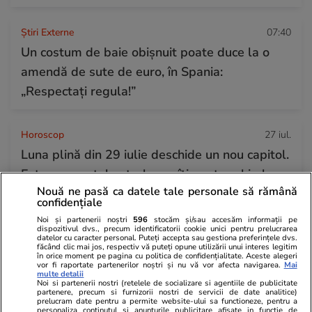
Știri Externe
07:40
Un costum de baie obișnuit poate duce la o
amendă de sute de euro, în Spania:
„Respectați regula!”
Horoscop
27 iul.
Luna plină din 29 iulie deschide un nou capitol.
Este momentul astral care îți poate schimba
Nouă ne pasă ca datele tale personale să rămână
direcția vieții
confidențiale
Noi și partenerii noștri
596
stocăm și/sau accesăm informații pe
dispozitivul dvs., precum identificatorii cookie unici pentru prelucrarea
datelor cu caracter personal. Puteți accepta sau gestiona preferințele dvs.
făcând clic mai jos, respectiv vă puteți opune utilizării unui interes legitim
în orice moment pe pagina cu politica de confidențialitate. Aceste alegeri
vor fi raportate partenerilor noștri și nu vă vor afecta navigarea.
Mai
multe detalii
Noi si partenerii nostri (retelele de socializare si agentiile de publicitate
partenere, precum si furnizorii nostri de servicii de date analitice)
prelucram date pentru a permite website-ului sa functioneze, pentru a
personaliza continutul si anunturile publicitare afisate in functie de