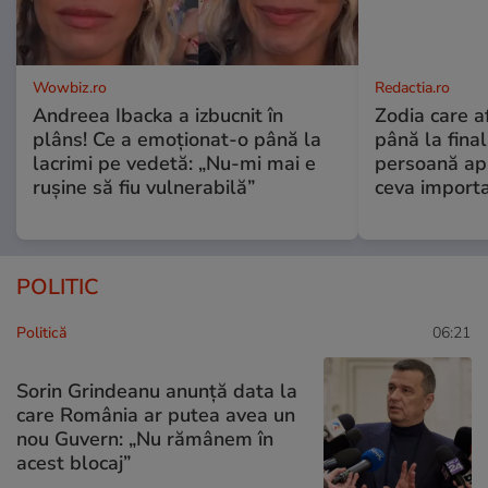
Wowbiz.ro
Redactia.ro
Andreea Ibacka a izbucnit în
Zodia care a
plâns! Ce a emoționat-o până la
până la fina
lacrimi pe vedetă: „Nu-mi mai e
persoană apr
rușine să fiu vulnerabilă”
ceva import
POLITIC
Politică
06:21
Sorin Grindeanu anunță data la
care România ar putea avea un
nou Guvern: „Nu rămânem în
acest blocaj”