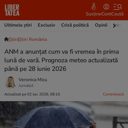
Susține
Cont
Caută
Ultimele știri
Exclusiv
Criză politică
Opinii
Intervi
|
Ştiri
|
Știri România
ANM a anunțat cum va fi vremea în prima
lună de vară. Prognoza meteo actualizată
până pe 28 iunie 2026
Veronica Micu
Jurnalist
Actualizat pe 02 iun. 2026, 08:10
Comentează