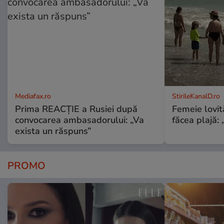
Mediafax.ro
StirileKanalD.ro
Prima REACȚIE a Rusiei după
Femeie lovit
convocarea ambasadorului: „Va
făcea plajă: „
exista un răspuns”
PROMO