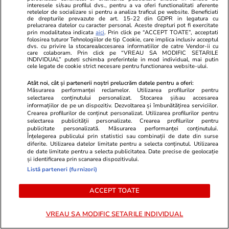
interesele si/sau profilul dvs., pentru a va oferi functionalitati aferente
retelelor de socializare si pentru a analiza traficul pe website. Beneficiati
de drepturile prevazute de art. 15-22 din GDPR in legatura cu
prelucrarea datelor cu caracter personal. Aceste drepturi pot fi exercitate
prin modalitatea indicata
aici
. Prin click pe “ACCEPT TOATE”, acceptati
folosirea tuturor Tehnologiilor de tip Cookie, care implica inclusiv acceptul
dvs. cu privire la stocarea/accesarea informatiilor de catre Vendor-ii cu
care colaboram. Prin click pe “VREAU SA MODIFIC SETARILE
Vacanțe și Cultură
10:39
Vacanțe și Cultu
INDIVIDUAL” puteti schimba preferintele in mod individual, mai putin
cele legate de cookie strict necesare pentru functionarea website-ului.
Destinația de vacanță unde
Cinci compan
Atât noi, cât și partenerii noștri prelucrăm datele pentru a oferi:
rechinii înoată atât de aproape de
Lufthansa nu
Măsurarea performanței reclamelor. Utilizarea profilurilor pentru
selectarea conținutului personalizat. Stocarea și/sau accesarea
mal, încât pot fi atinși de turiști:
pasagerii să
informațiilor de pe un dispozitiv. Dezvoltarea și îmbunătățirea serviciilor.
Crearea profilurilor de conținut personalizat. Utilizarea profilurilor pentru
„Suntem privilegiați să îi vedem”
locul în avio
selectarea publicității personalizate. Crearea profilurilor pentru
publicitate personalizată. Măsurarea performanței conținutului.
dacă ne gân
Înțelegerea publicului prin statistici sau combinații de date din surse
diferite. Utilizarea datelor limitate pentru a selecta conținutul. Utilizarea
de date limitate pentru a selecta publicitatea. Date precise de geolocație
și identificarea prin scanarea dispozitivului.
Listă parteneri (furnizori)
Lifestyle
26 iul.
ACCEPT TOATE
Ploaia de meteori Delta
Aquaride 2026: când o poți
VREAU SA MODIFIC SETARILE INDIVIDUAL