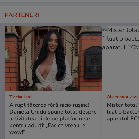
PARTENERI
TVMania.ro
ObservatorNews
A rupt tăcerea fără nicio rușine!
Mister total î
Daniela Crudu spune totul despre
luat o bacter
activitatea ei de pe platformele
aparatul ECM
pentru adulți: „Fac ce vreau, e
wow!”