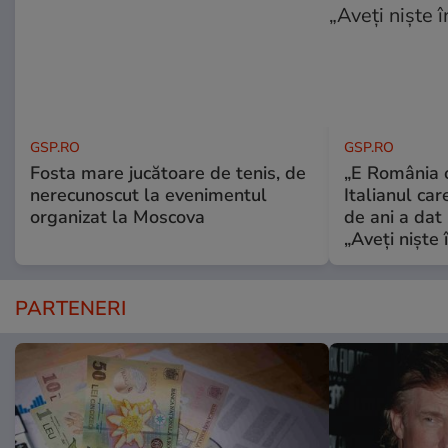
GSP.RO
GSP.RO
Fosta mare jucătoare de tenis, de
„E România o
nerecunoscut la evenimentul
Italianul car
organizat la Moscova
de ani a dat 
„Aveți niște î
PARTENERI