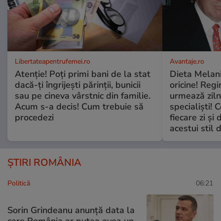
Libertateapentrufemei.ro
Avantaje.ro
Atenție! Poți primi bani de la stat
Dieta Melan
dacă-ți îngrijești părinții, bunicii
oricine! Regi
sau pe cineva vârstnic din familie.
urmează zilni
Acum s-a decis! Cum trebuie să
specialiști! 
procedezi
fiecare zi și 
acestui stil 
ȘTIRI ROMÂNIA
Politică
06:21
Sorin Grindeanu anunță data la
care România ar putea avea un