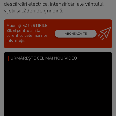
descărcări electrice, intensificări ale vântului,
vijelii şi căderi de grindină.
Abonați-vă la
ȘTIRILE
ZILEI
pentru a fi la
ABONEAZĂ-TE
curent cu cele mai noi
informații.
URMĂREȘTE CEL MAI NOU VIDEO