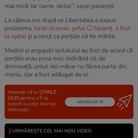
mai mică. Iar carne, deloc”, spun pacienții.
La câteva ore după ce Libertatea a expus
problema,
Ionel Arsene, șeful CJ Neamț, a fost
la spital
și a cerut ca porțiile să fie mărite.
Medicii și angajații spitalului au fost de acord că
porțiile erau prea mici, indicând că, de
dimineață, untul nici măcar nu făcea parte din
meniu, dar a fost adăugat de ei.
Abonați-vă la
ȘTIRILE
ZILEI
pentru a fi la
ABONEAZĂ-TE
curent cu cele mai noi
informații.
URMĂREȘTE CEL MAI NOU VIDEO