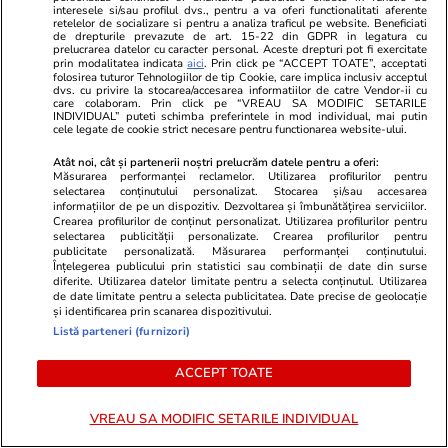
făptuitorului”
interesele si/sau profilul dvs., pentru a va oferi functionalitati aferente
retelelor de socializare si pentru a analiza traficul pe website. Beneficiati
de drepturile prevazute de art. 15-22 din GDPR in legatura cu
prelucrarea datelor cu caracter personal. Aceste drepturi pot fi exercitate
prin modalitatea indicata
aici
. Prin click pe “ACCEPT TOATE”, acceptati
Știri România
19:00
folosirea tuturor Tehnologiilor de tip Cookie, care implica inclusiv acceptul
dvs. cu privire la stocarea/accesarea informatiilor de catre Vendor-ii cu
Cum ne putem detașa de grijile
care colaboram. Prin click pe “VREAU SA MODIFIC SETARILE
Interviu
INDIVIDUAL” puteti schimba preferintele in mod individual, mai putin
și stresul de zi cu zi când
cele legate de cookie strict necesare pentru functionarea website-ului.
plecăm în vacanță. Andreea
Atât noi, cât și partenerii noștri prelucrăm datele pentru a oferi:
Măsurarea performanței reclamelor. Utilizarea profilurilor pentru
Oprea, psihoterapeută: „Să ne
selectarea conținutului personalizat. Stocarea și/sau accesarea
informațiilor de pe un dispozitiv. Dezvoltarea și îmbunătățirea serviciilor.
dăm voie, pentru o perioadă, să
Crearea profilurilor de conținut personalizat. Utilizarea profilurilor pentru
selectarea publicității personalizate. Crearea profilurilor pentru
nu fim permanent în modul de
publicitate personalizată. Măsurarea performanței conținutului.
Înțelegerea publicului prin statistici sau combinații de date din surse
rezolvare a problemelor”
diferite. Utilizarea datelor limitate pentru a selecta conținutul. Utilizarea
de date limitate pentru a selecta publicitatea. Date precise de geolocație
și identificarea prin scanarea dispozitivului.
Listă parteneri (furnizori)
Știri România
18:08
ACCEPT TOATE
Intervenții ale salvamontiștilor
din Sibiu: parapantist blocat în
VREAU SA MODIFIC SETARILE INDIVIDUAL
copac și copil de 10 ani rănit în