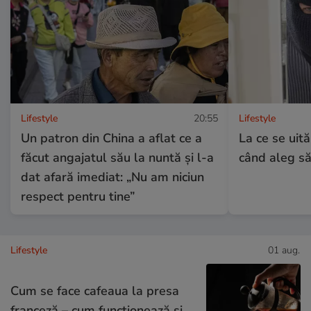
Lifestyle
20:55
Lifestyle
Un patron din China a aflat ce a
La ce se uită
făcut angajatul său la nuntă și l-a
când aleg să
dat afară imediat: „Nu am niciun
respect pentru tine”
Lifestyle
01 aug.
Cum se face cafeaua la presa
franceză – cum funcționează și