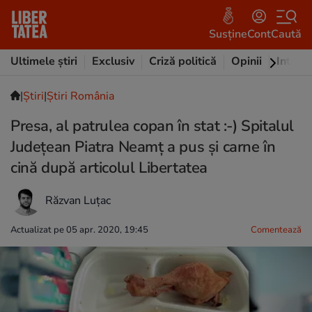
Susține
Cont
Caută
Ultimele știri
Exclusiv
Criză politică
Opinii
Intervi
|
Ştiri
|
Știri România
Presa, al patrulea copan în stat :-) Spitalul
Județean Piatra Neamț a pus și carne în
cină după articolul Libertatea
Răzvan Luțac
Actualizat pe 05 apr. 2020, 19:45
Comentează