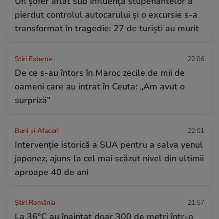
Un șofer aflat sub influența stupefiantelor a
pierdut controlul autocarului și o excursie s-a
transformat în tragedie: 27 de turiști au murit
Știri Externe
22:06
De ce s-au întors în Maroc zecile de mii de
oameni care au intrat în Ceuta: „Am avut o
surpriză”
Bani și Afaceri
22:01
Intervenție istorică a SUA pentru a salva yenul
japonez, ajuns la cel mai scăzut nivel din ultimii
aproape 40 de ani
Știri România
21:57
La 36°C au înaintat doar 300 de metri într-o