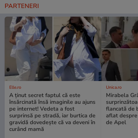
PARTENERI
Elle.ro
Unica.ro
A ținut secret faptul că este
Mirabela Gră
însărcinată însă imaginile au ajuns
surprinzătoar
pe internet! Vedeta a fost
flancată de 
surprinsă pe stradă, iar burtica de
aflat despre
gravidă dovedește că va deveni în
de Apel
curând mamă