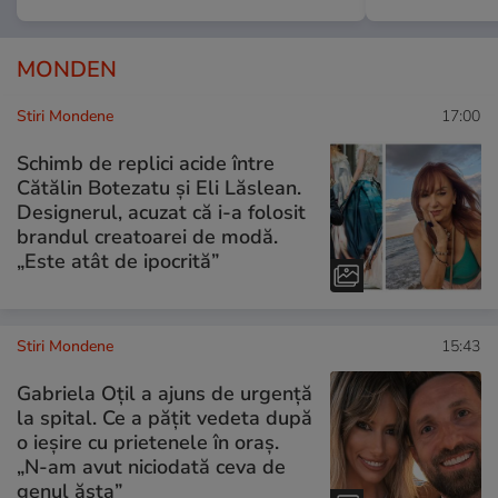
MONDEN
Stiri Mondene
17:00
Schimb de replici acide între
Cătălin Botezatu și Eli Lăslean.
Designerul, acuzat că i-a folosit
brandul creatoarei de modă.
„Este atât de ipocrită”
Stiri Mondene
15:43
Gabriela Oțil a ajuns de urgență
la spital. Ce a pățit vedeta după
o ieșire cu prietenele în oraș.
„N-am avut niciodată ceva de
genul ăsta”