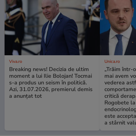
Viva.ro
Unica.ro
Breaking news! Decizia de ultim
„Trăim într-
moment a lui Ilie Bolojan! Tocmai
mai avem vo
s-a produs un seism în politică.
vederea astf
Azi, 31.07.2026, premierul demis
comportamen
a anunțat tot
critică derap
Rogobete la
endocrinolog
este accepta
a stârnit valu