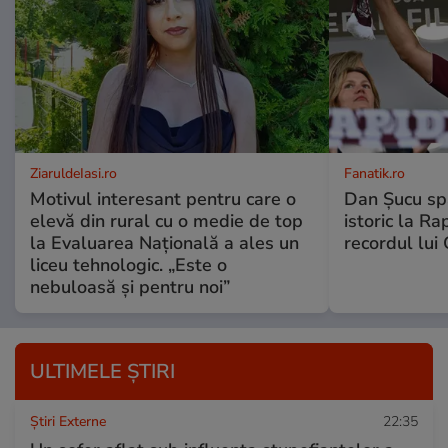
ZiaruldeIasi.ro
Fanatik.ro
Motivul interesant pentru care o
Dan Șucu sp
elevă din rural cu o medie de top
istoric la Ra
la Evaluarea Națională a ales un
recordul lui
liceu tehnologic. „Este o
nebuloasă și pentru noi”
ULTIMELE ȘTIRI
Știri Externe
22:35