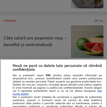
Lifestyle
28 iul.
Câte calorii are pepenele roșu –
beneficii și contraindicații
Nouă ne pasă ca datele tale personale să rămână
confidențiale
Știri România
21:57
Noi și partenerii noștri
596
stocăm și/sau accesăm informații pe
Procurorul CSM Claudiu Sandu,
dispozitivul dvs., precum identificatorii cookie unici pentru prelucrarea
datelor cu caracter personal. Puteți accepta sau gestiona preferințele dvs.
reacție dură după ce procesul
făcând clic mai jos, respectiv vă puteți opune utilizării unui interes legitim
în orice moment pe pagina cu politica de confidențialitate. Aceste alegeri
lui Robert Negoiță, cu prejudiciu
vor fi raportate partenerilor noștri și nu vă vor afecta navigarea.
Mai
multe detalii
de 100 de milioane de euro, se
Noi si partenerii nostri (retelele de socializare si agentiile de publicitate
partenere, precum si furnizorii nostri de servicii de date analitice)
reia de la zero: „Favorizarea
prelucram date pentru a permite website-ului sa functioneze, pentru a
personaliza continutul si anunturile publicitare afisate in functie de