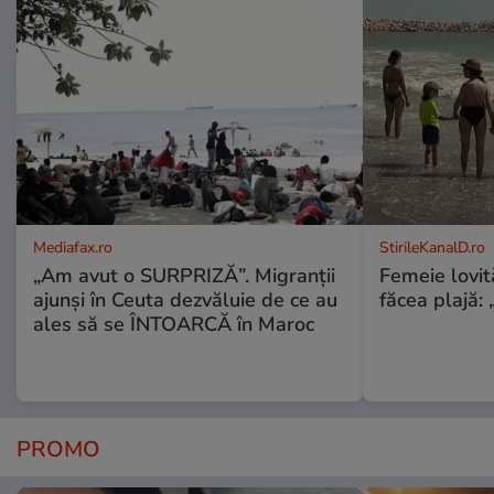
Mediafax.ro
StirileKanalD.ro
„Am avut o SURPRIZĂ”. Migranții
Femeie lovit
ajunși în Ceuta dezvăluie de ce au
făcea plajă: „
ales să se ÎNTOARCĂ în Maroc
PROMO