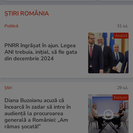
ȘTIRI ROMÂNIA
Politică
31 iul.
Analiză
PNRR îngrășat în ajun. Legea
ANI trebuia, inițial, să fie gata
din decembrie 2024
Ştiri
29 iul.
Exclusiv
Diana Buzoianu acuză că
încearcă în zadar să intre în
audiență la procuroarea
generală a României: „Am
rămas șocată!”