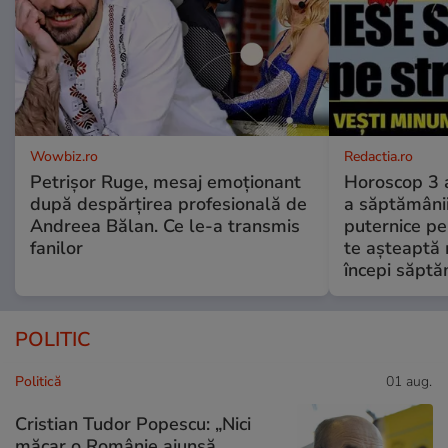
Wowbiz.ro
Redactia.ro
Petrișor Ruge, mesaj emoționant
Horoscop 3 
după despărțirea profesională de
a săptămânii
Andreea Bălan. Ce le-a transmis
puternice pe
fanilor
te așteaptă 
începi săptă
POLITIC
Politică
01 aug.
Cristian Tudor Popescu: „Nici
măcar o Românie ajunsă