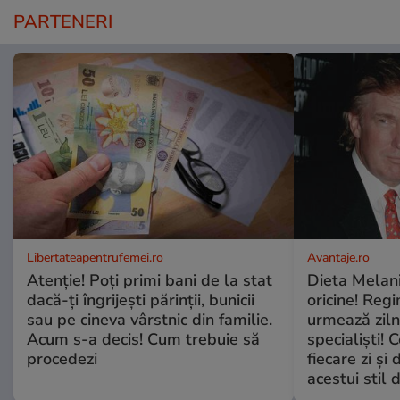
PARTENERI
Libertateapentrufemei.ro
Avantaje.ro
Atenție! Poți primi bani de la stat
Dieta Melan
dacă-ți îngrijești părinții, bunicii
oricine! Regi
sau pe cineva vârstnic din familie.
urmează zilni
Acum s-a decis! Cum trebuie să
specialiști! 
procedezi
fiecare zi și 
acestui stil 