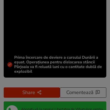
Prima încercare de deviere a cursului Dunării a
eșuat. Operațiunea pentru dislocarea stâncii
Pârjoaia va fi reluată luni cu o cantitate dublă de
explozibil
Share
Comentează
Abonați-vă la canalul Libertatea de WhatsApp pentru