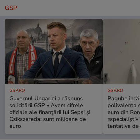
GSP
GSP.RO
GSP.RO
Guvernul Ungariei a răspuns
Pagube încă 
solicitării GSP » Avem cifrele
polivalenta 
oficiale ale finanțării lui Sepsi și
euro din Rom
Csikszereda: sunt milioane de
«specialiști»
euro
tentative de 