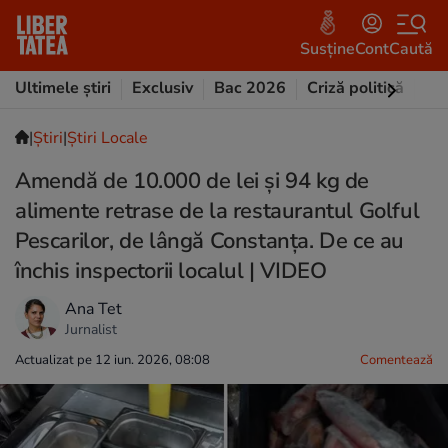
Susține
Cont
Caută
Ultimele știri
Exclusiv
Bac 2026
Criză politică
Opi
|
Ştiri
|
Știri Locale
Amendă de 10.000 de lei și 94 kg de
alimente retrase de la restaurantul Golful
Pescarilor, de lângă Constanța. De ce au
închis inspectorii localul | VIDEO
Ana Tet
Jurnalist
Actualizat pe 12 iun. 2026, 08:08
Comentează