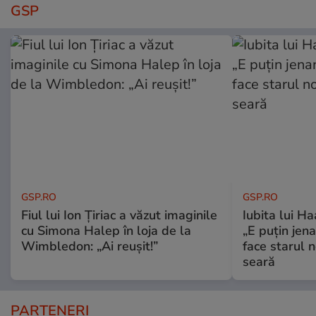
GSP
GSP.RO
GSP.RO
Fiul lui Ion Țiriac a văzut imaginile
Iubita lui Ha
cu Simona Halep în loja de la
„E puțin jen
Wimbledon: „Ai reușit!”
face starul n
seară
PARTENERI