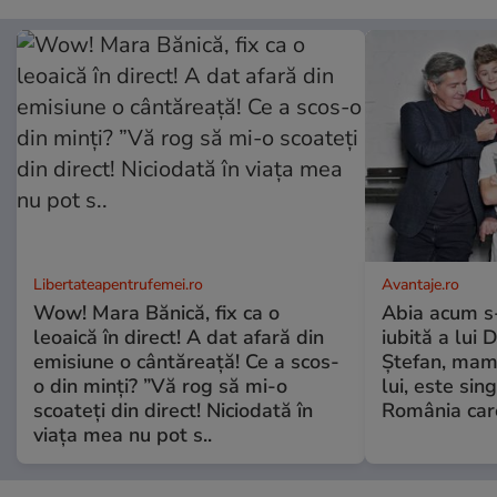
Libertateapentrufemei.ro
Avantaje.ro
Wow! Mara Bănică, fix ca o
Abia acum s-
leoaică în direct! A dat afară din
iubită a lui 
emisiune o cântăreață! Ce a scos-
Ștefan, mama 
o din minți? ”Vă rog să mi-o
lui, este si
scoateți din direct! Niciodată în
România care
viața mea nu pot s..