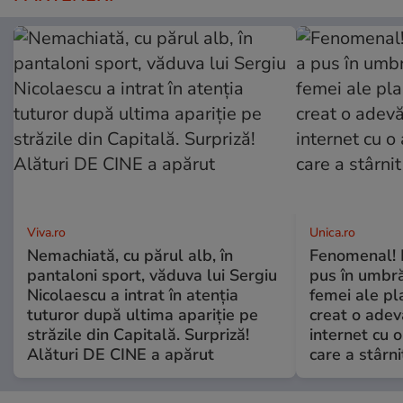
Viva.ro
Unica.ro
Nemachiată, cu părul alb, în
Fenomenal! 
pantaloni sport, văduva lui Sergiu
pus în umbră
Nicolaescu a intrat în atenția
femei ale pl
tuturor după ultima apariție pe
creat o adev
străzile din Capitală. Surpriză!
internet cu o
Alături DE CINE a apărut
care a stârni