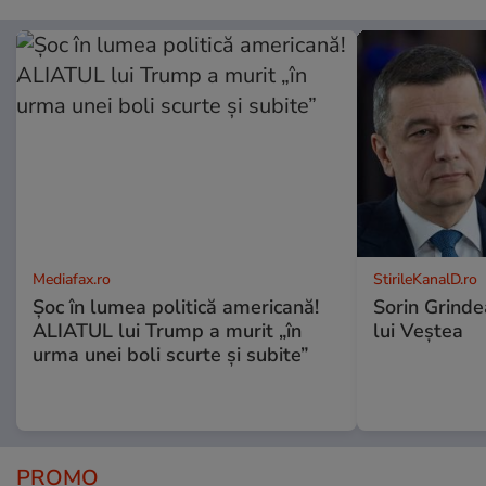
Mediafax.ro
StirileKanalD.ro
Șoc în lumea politică americană!
Sorin Grinde
ALIATUL lui Trump a murit „în
lui Veștea
urma unei boli scurte și subite”
PROMO