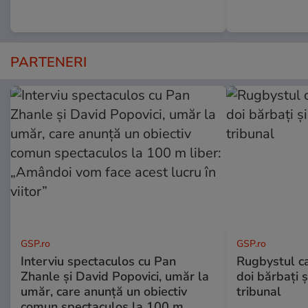
PARTENERI
GSP.ro
GSP.ro
Interviu spectaculos cu Pan
Rugbystul ca
Zhanle și David Popovici, umăr la
doi bărbați ș
umăr, care anunță un obiectiv
tribunal
comun spectaculos la 100 m