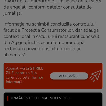
9.400 de lei, datorii de 3,1 milioane de lei și 65
de angajați, conform datelor consultate de
jurnaliști.
Informația nu schimbă concluziile controlului
făcut de Protecția Consumatorilor, dar adaugă
context local în cazul unui restaurant cunoscut
din Agigea, închis acum temporar după
reclamația privind posibila toxiinfecție
alimentară.
Abonați-vă la
ȘTIRILE
ZILEI
pentru a fi la
ABONEAZĂ-TE
curent cu cele mai noi
informații.
URMĂREȘTE CEL MAI NOU VIDEO