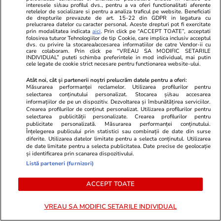
interesele si/sau profilul dvs., pentru a va oferi functionalitati aferente
retelelor de socializare si pentru a analiza traficul pe website. Beneficiati
de drepturile prevazute de art. 15-22 din GDPR in legatura cu
prelucrarea datelor cu caracter personal. Aceste drepturi pot fi exercitate
prin modalitatea indicata
aici
. Prin click pe “ACCEPT TOATE”, acceptati
folosirea tuturor Tehnologiilor de tip Cookie, care implica inclusiv acceptul
dvs. cu privire la stocarea/accesarea informatiilor de catre Vendor-ii cu
care colaboram. Prin click pe “VREAU SA MODIFIC SETARILE
INDIVIDUAL” puteti schimba preferintele in mod individual, mai putin
cele legate de cookie strict necesare pentru functionarea website-ului.
Atât noi, cât și partenerii noștri prelucrăm datele pentru a oferi:
Măsurarea performanței reclamelor. Utilizarea profilurilor pentru
Wowbiz.ro
Redactia.ro
selectarea conținutului personalizat. Stocarea și/sau accesarea
informațiilor de pe un dispozitiv. Dezvoltarea și îmbunătățirea serviciilor.
A fost făcută publică cauza morții
Simona Hale
Crearea profilurilor de conținut personalizat. Utilizarea profilurilor pentru
lui Gabi Mureșan! Cum au reușit
apariția alăt
selectarea publicității personalizate. Crearea profilurilor pentru
publicitate personalizată. Măsurarea performanței conținutului.
pompierii să găsească trupul
Wimbledon. 
Înțelegerea publicului prin statistici sau combinații de date din surse
regretatului fotbalist
tenismenă
diferite. Utilizarea datelor limitate pentru a selecta conținutul. Utilizarea
de date limitate pentru a selecta publicitatea. Date precise de geolocație
și identificarea prin scanarea dispozitivului.
Listă parteneri (furnizori)
POLITIC
ACCEPT TOATE
Politică
07:00
VREAU SA MODIFIC SETARILE INDIVIDUAL
Analiză