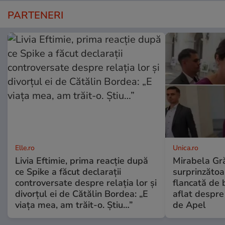
PARTENERI
Elle.ro
Unica.ro
Livia Eftimie, prima reacție după
Mirabela Gră
ce Spike a făcut declarații
surprinzătoar
controversate despre relația lor și
flancată de 
divorțul ei de Cătălin Bordea: „E
aflat despre
viața mea, am trăit-o. Știu…”
de Apel