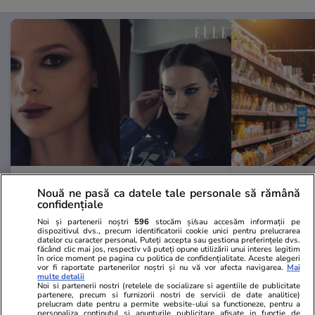
Advertorial
Advertorial
Nouă ne pasă ca datele tale personale să rămână
Smart is the new chic: Cum ne
Înscrie-te ac
confidențiale
ajută tehnologia să ne reinventăm
voucher de 5
Noi și partenerii noștri
596
stocăm și/sau accesăm informații pe
dispozitivul dvs., precum identificatorii cookie unici pentru prelucrarea
datelor cu caracter personal. Puteți accepta sau gestiona preferințele dvs.
făcând clic mai jos, respectiv vă puteți opune utilizării unui interes legitim
în orice moment pe pagina cu politica de confidențialitate. Aceste alegeri
PARTENERI
vor fi raportate partenerilor noștri și nu vă vor afecta navigarea.
Mai
multe detalii
Noi si partenerii nostri (retelele de socializare si agentiile de publicitate
partenere, precum si furnizorii nostri de servicii de date analitice)
prelucram date pentru a permite website-ului sa functioneze, pentru a
personaliza continutul si anunturile publicitare afisate in functie de