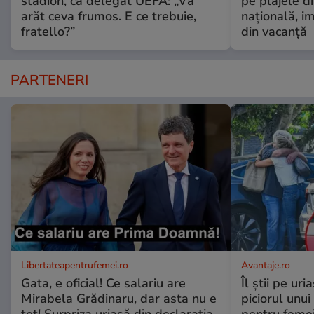
stadion, ca delegat UEFA: „Vă
pe plajele d
arăt ceva frumos. E ce trebuie,
națională, i
fratello?”
din vacanță
PARTENERI
Libertateapentrufemei.ro
Avantaje.ro
Gata, e oficial! Ce salariu are
Îl știi pe ur
Mirabela Grădinaru, dar asta nu e
piciorul unui