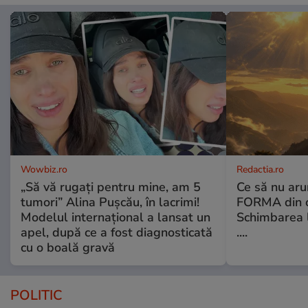
Wowbiz.ro
Redactia.ro
„Să vă rugați pentru mine, am 5
Ce să nu aru
tumori” Alina Pușcău, în lacrimi!
FORMA din c
Modelul internațional a lansat un
Schimbarea l
apel, după ce a fost diagnosticată
....
cu o boală gravă
POLITIC