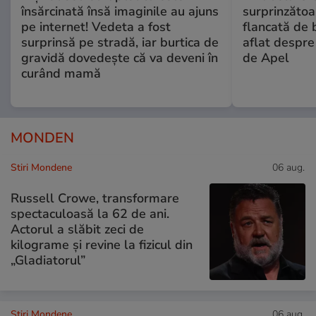
însărcinată însă imaginile au ajuns
surprinzătoar
pe internet! Vedeta a fost
flancată de 
surprinsă pe stradă, iar burtica de
aflat despre
gravidă dovedește că va deveni în
de Apel
curând mamă
MONDEN
Stiri Mondene
06 aug.
Russell Crowe, transformare
spectaculoasă la 62 de ani.
Actorul a slăbit zeci de
kilograme și revine la fizicul din
„Gladiatorul”
Stiri Mondene
06 aug.