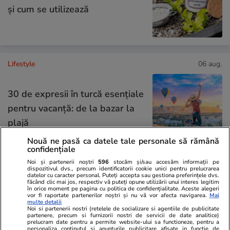
și cum se utilizează
Lifestyle
06 aug.
30 de expresii în turcă esențiale
pentru vacanță: de la bazar la
plajă
Nouă ne pasă ca datele tale personale să rămână
confidențiale
Noi și partenerii noștri
596
stocăm și/sau accesăm informații pe
dispozitivul dvs., precum identificatorii cookie unici pentru prelucrarea
Știri România
06 aug.
datelor cu caracter personal. Puteți accepta sau gestiona preferințele dvs.
făcând clic mai jos, respectiv vă puteți opune utilizării unui interes legitim
De ce a fost amânată
în orice moment pe pagina cu politica de confidențialitate. Aceste alegeri
vor fi raportate partenerilor noștri și nu vă vor afecta navigarea.
Mai
scufundarea celor patru barje în
multe detalii
Noi si partenerii nostri (retelele de socializare si agentiile de publicitate
Dunăre: Operațiunea va dura
partenere, precum si furnizorii nostri de servicii de date analitice)
prelucram date pentru a permite website-ului sa functioneze, pentru a
cel mult 4 ore pentru fiecare
personaliza continutul si anunturile publicitare afisate in functie de