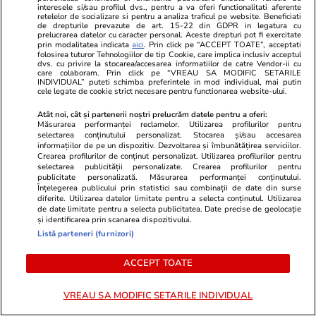
interesele si/sau profilul dvs., pentru a va oferi functionalitati aferente
navă
retelelor de socializare si pentru a analiza traficul pe website. Beneficiati
de drepturile prevazute de art. 15-22 din GDPR in legatura cu
prelucrarea datelor cu caracter personal. Aceste drepturi pot fi exercitate
prin modalitatea indicata
aici
. Prin click pe “ACCEPT TOATE”, acceptati
folosirea tuturor Tehnologiilor de tip Cookie, care implica inclusiv acceptul
Știri România
06 aug.
dvs. cu privire la stocarea/accesarea informatiilor de catre Vendor-ii cu
care colaboram. Prin click pe “VREAU SA MODIFIC SETARILE
INDIVIDUAL” puteti schimba preferintele in mod individual, mai putin
Operațiunile de scufundare a
cele legate de cookie strict necesare pentru functionarea website-ului.
celor patru barje au fost
Atât noi, cât și partenerii noștri prelucrăm datele pentru a oferi:
amânate pentru a doua zi
Măsurarea performanței reclamelor. Utilizarea profilurilor pentru
selectarea conținutului personalizat. Stocarea și/sau accesarea
consecutiv. Acțiunea continuă
informațiilor de pe un dispozitiv. Dezvoltarea și îmbunătățirea serviciilor.
Crearea profilurilor de conținut personalizat. Utilizarea profilurilor pentru
vineri
selectarea publicității personalizate. Crearea profilurilor pentru
publicitate personalizată. Măsurarea performanței conținutului.
Înțelegerea publicului prin statistici sau combinații de date din surse
diferite. Utilizarea datelor limitate pentru a selecta conținutul. Utilizarea
Știri România
de date limitate pentru a selecta publicitatea. Date precise de geolocație
06 aug.
și identificarea prin scanarea dispozitivului.
România negociază cu Ucraina o
Listă parteneri (furnizori)
achiziție comună de armament
ACCEPT TOATE
pentru a nu pierde finanțarea
europeană prin SAFE, potrivit
VREAU SA MODIFIC SETARILE INDIVIDUAL
G4Media