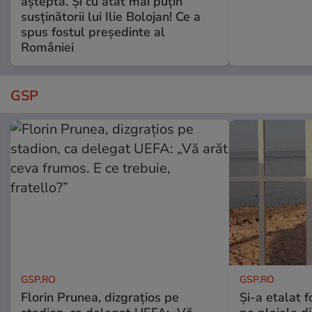
aștepta. Și cu atât mai puțin
susținătorii lui Ilie Bolojan! Ce a
spus fostul președinte al
României
GSP
GSP.RO
GSP.RO
Florin Prunea, dizgrațios pe
Și-a etalat 