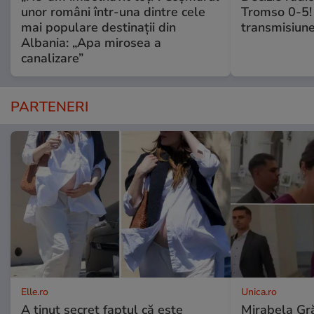
unor români într-una dintre cele
Tromso 0-5! 
mai populare destinații din
transmisiune
Albania: „Apa mirosea a
canalizare”
PARTENERI
Elle.ro
Unica.ro
A ținut secret faptul că este
Mirabela Gră