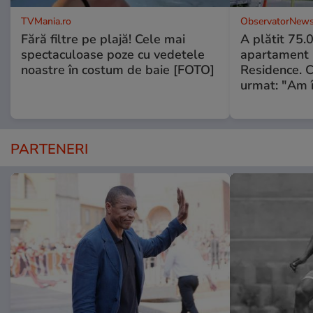
TVMania.ro
ObservatorNews
Fără filtre pe plajă! Cele mai
A plătit 75.
spectaculoase poze cu vedetele
apartament
noastre în costum de baie [FOTO]
Residence. 
urmat: "Am 
PARTENERI