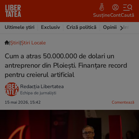
Susține
Cont
Caută
Ultimele știri
Exclusiv
Criză politică
Opinii
Intervi
|
Ştiri
|
Știri Locale
Cum a atras 50.000.000 de dolari un
antreprenor din Ploiești. Finanțare record
pentru creierul artificial
Redacția Libertatea
Echipa de jurnaliști
15 mai 2026, 15:42
Comentează