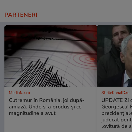
PARTENERI
Mediafax.ro
StirileKanalD.ro
Cutremur în România, joi după-
UPDATE Zi d
amiază. Unde s-a produs și ce
Georgescu! F
magnitudine a avut
prezidențiale
judecat pent
lovitură de s