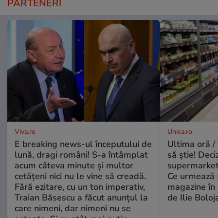
PARTENERI
Viva.ro
Unica.ro
E breaking news-ul începutului de
Ultima oră / 
lună, dragi români! S-a întâmplat
să știe! Deci
acum câteva minute și multor
supermarketu
cetățeni nici nu le vine să creadă.
Ce urmează s
Fără ezitare, cu un ton imperativ,
magazine în 
Traian Băsescu a făcut anunțul la
de Ilie Boloj
care nimeni, dar nimeni nu se