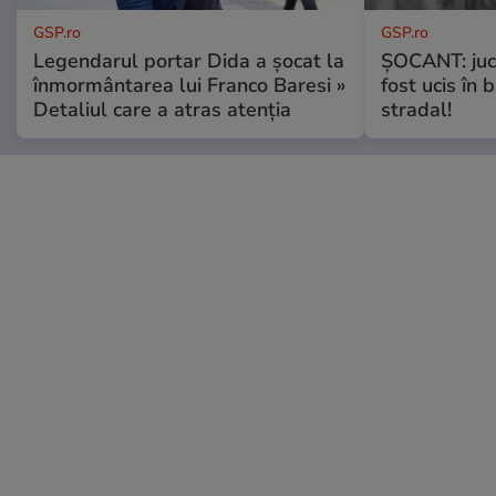
GSP.ro
GSP.ro
Legendarul portar Dida a șocat la
ȘOCANT: jucă
înmormântarea lui Franco Baresi »
fost ucis în 
Detaliul care a atras atenția
stradal!