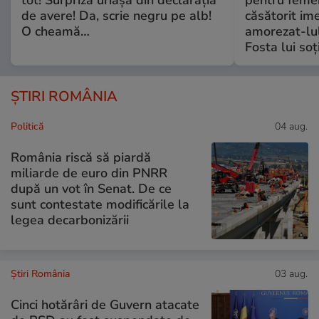
tot! Surpriza uriașă din declarația
pentru femei
de avere! Da, scrie negru pe alb!
căsătorit ime
O cheamă…
amorezat-lul
Fosta lui soț
ȘTIRI ROMÂNIA
Politică
04 aug.
România riscă să piardă
miliarde de euro din PNRR
după un vot în Senat. De ce
sunt contestate modificările la
legea decarbonizării
Știri România
03 aug.
Cinci hotărâri de Guvern atacate