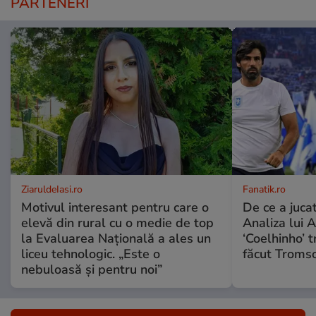
PARTENERI
ZiaruldeIasi.ro
Fanatik.ro
Motivul interesant pentru care o
De ce a jucat
elevă din rural cu o medie de top
Analiza lui A
la Evaluarea Națională a ales un
‘Coelhinho’ t
liceu tehnologic. „Este o
făcut Tromso
nebuloasă și pentru noi”