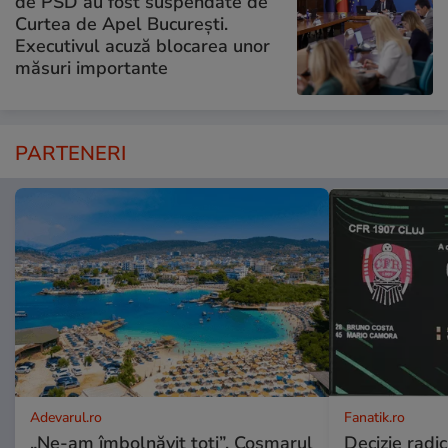
de PSD au fost suspendate de
Curtea de Apel București.
Executivul acuză blocarea unor
măsuri importante
PARTENERI
Adevarul.ro
Fanatik.ro
„Ne-am îmbolnăvit toți”. Coșmarul
Decizie radi