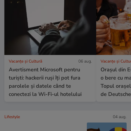
Vacanțe și Cultură
06 aug.
Vacanțe și Cultu
Avertisment Microsoft pentru
Orașul din E
turiști: hackerii ruși îți pot fura
o bere cu ma
parolele și datele când te
Topul orașel
conectezi la Wi-Fi-ul hotelului
de Deutsche
Lifestyle
04 aug.