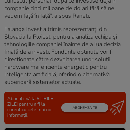
cunoscut personal, după ce investise deja în
companie cinci milioane de dolari fără să ne
vedem față în față”, a spus Raneti.
Falanga Invest a trimis reprezentanți din
Slovacia la Ploiești pentru a analiza echipa și
tehnologiile companiei înainte de a lua decizia
finală de a investi. Fondurile obținute vor fi
direcționate către dezvoltarea unor soluții
hardware mai eficiente energetic pentru
inteligența artificială, oferind o alternativă
superioară sistemelor actuale.
Abonați-vă la
ȘTIRILE
ZILEI
pentru a fi la
ABONEAZĂ-TE
curent cu cele mai noi
informații.