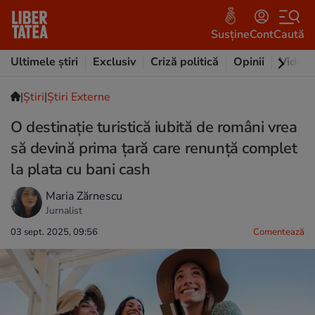
Susține
Cont
Caută
Ultimele știri
Exclusiv
Criză politică
Opinii
Video
|
Ştiri
|
Știri Externe
O destinație turistică iubită de români vrea
să devină prima țară care renunță complet
la plata cu bani cash
Maria Zărnescu
Jurnalist
03 sept. 2025, 09:56
Comentează