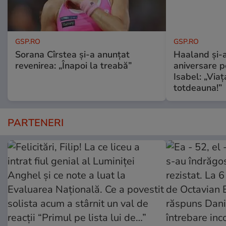
GSP.RO
GSP.RO
Sorana Cîrstea și-a anunțat
Haaland și-a
revenirea: „Înapoi la treabă”
aniversare pe
Isabel: „Via
totdeauna!”
PARTENERI