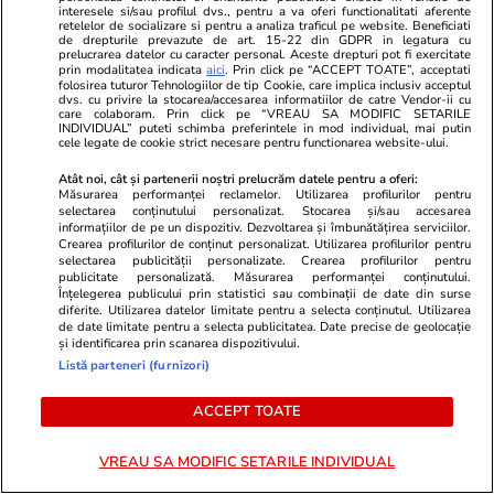
interesele si/sau profilul dvs., pentru a va oferi functionalitati aferente
retelelor de socializare si pentru a analiza traficul pe website. Beneficiati
de drepturile prevazute de art. 15-22 din GDPR in legatura cu
prelucrarea datelor cu caracter personal. Aceste drepturi pot fi exercitate
prin modalitatea indicata
aici
. Prin click pe “ACCEPT TOATE”, acceptati
folosirea tuturor Tehnologiilor de tip Cookie, care implica inclusiv acceptul
Elle.ro
Unica.ro
dvs. cu privire la stocarea/accesarea informatiilor de catre Vendor-ii cu
O mai ții minte pe Janine Sârbu?
Mirabela Gră
care colaboram. Prin click pe “VREAU SA MODIFIC SETARILE
INDIVIDUAL” puteti schimba preferintele in mod individual, mai putin
Cum arată și cu ce se ocupă acum
surprinzătoar
cele legate de cookie strict necesare pentru functionarea website-ului.
fosta soție a lui Adrian Sârbu și
flancată de 
Atât noi, cât și partenerii noștri prelucrăm datele pentru a oferi:
unul dintre cele mai apreciate
aflat despre
Măsurarea performanței reclamelor. Utilizarea profilurilor pentru
modele din anii 90. A fost
de Apel
selectarea conținutului personalizat. Stocarea și/sau accesarea
informațiilor de pe un dispozitiv. Dezvoltarea și îmbunătățirea serviciilor.
decorată recent de Ministerul
Crearea profilurilor de conținut personalizat. Utilizarea profilurilor pentru
Culturii din Franța. Foto
selectarea publicității personalizate. Crearea profilurilor pentru
publicitate personalizată. Măsurarea performanței conținutului.
Înțelegerea publicului prin statistici sau combinații de date din surse
diferite. Utilizarea datelor limitate pentru a selecta conținutul. Utilizarea
de date limitate pentru a selecta publicitatea. Date precise de geolocație
și identificarea prin scanarea dispozitivului.
Listă parteneri (furnizori)
ACCEPT TOATE
MONDEN
VREAU SA MODIFIC SETARILE INDIVIDUAL