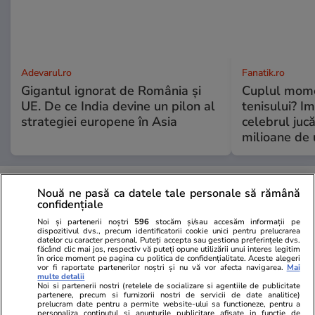
Adevarul.ro
Fanatik.ro
Gigantul ignorat de România și
Cuplul mome
UE. De ce India devine un pilon al
tenisului? Im
strategiei europene în Asia
celebrul jucă
milioane de 
PARTENERI
Nouă ne pasă ca datele tale personale să rămână
confidențiale
Noi și partenerii noștri
596
stocăm și/sau accesăm informații pe
dispozitivul dvs., precum identificatorii cookie unici pentru prelucrarea
datelor cu caracter personal. Puteți accepta sau gestiona preferințele dvs.
făcând clic mai jos, respectiv vă puteți opune utilizării unui interes legitim
în orice moment pe pagina cu politica de confidențialitate. Aceste alegeri
vor fi raportate partenerilor noștri și nu vă vor afecta navigarea.
Mai
multe detalii
Noi si partenerii nostri (retelele de socializare si agentiile de publicitate
partenere, precum si furnizorii nostri de servicii de date analitice)
prelucram date pentru a permite website-ului sa functioneze, pentru a
personaliza continutul si anunturile publicitare afisate in functie de