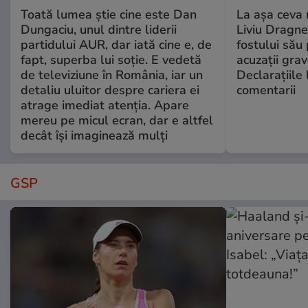
Toată lumea știe cine este Dan
La așa ceva 
Dungaciu, unul dintre liderii
Liviu Dragne
partidului AUR, dar iată cine e, de
fostului său 
fapt, superba lui soție. E vedetă
acuzații grav
de televiziune în România, iar un
Declarațiile 
detaliu uluitor despre cariera ei
comentarii
atrage imediat atenția. Apare
mereu pe micul ecran, dar e altfel
decât își imaginează mulți
GSP