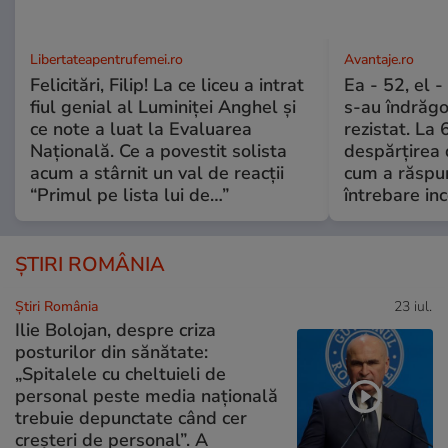
Libertateapentrufemei.ro
Avantaje.ro
Felicitări, Filip! La ce liceu a intrat
Ea - 52, el 
fiul genial al Luminiței Anghel și
s-au îndrăgos
ce note a luat la Evaluarea
rezistat. La 
Națională. Ce a povestit solista
despărțirea 
acum a stârnit un val de reacții
cum a răspu
“Primul pe lista lui de…”
întrebare i
ȘTIRI ROMÂNIA
Știri România
23 iul.
Ilie Bolojan, despre criza
posturilor din sănătate:
„Spitalele cu cheltuieli de
personal peste media națională
trebuie depunctate când cer
creșteri de personal”. A