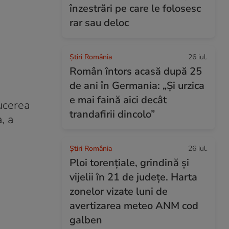
înzestrări pe care le folosesc
rar sau deloc
Știri România
26 iul.
Român întors acasă după 25
de ani în Germania: „Și urzica
e mai faină aici decât
ducerea
trandafirii dincolo”
, a
Știri România
26 iul.
Ploi torențiale, grindină și
vijelii în 21 de județe. Harta
zonelor vizate luni de
avertizarea meteo ANM cod
galben