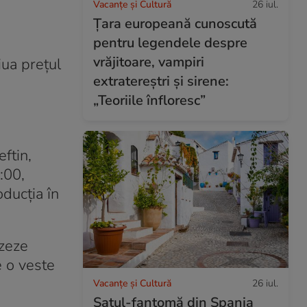
Vacanțe și Cultură
26 iul.
Țara europeană cunoscută
pentru legendele despre
vrăjitoare, vampiri
iua prețul
extratereștri și sirene:
„Teoriile înfloresc”
ftin,
:00,
oducția în
izeze
e o veste
Vacanțe și Cultură
26 iul.
Satul-fantomă din Spania