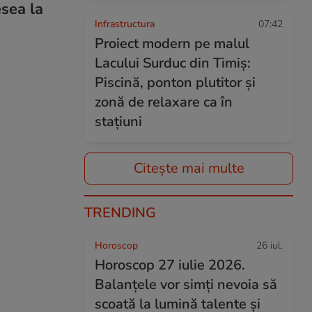
esea la
Infrastructura
07:42
Proiect modern pe malul
Lacului Surduc din Timiș:
Piscină, ponton plutitor și
zonă de relaxare ca în
stațiuni
Citește mai multe
TRENDING
Horoscop
26 iul.
Horoscop 27 iulie 2026.
Balanțele vor simți nevoia să
scoată la lumină talente și