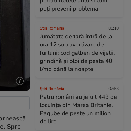
pentru flotele auto și cum
poți preveni problema
Știri România
08:10
Jumătate de țară intră de la
ora 12 sub avertizare de
furtuni: cod galben de vijelii,
grindină și ploi de peste 40
l/mp până la noapte
Știri România
07:58
Patru români au jefuit 449 de
locuințe din Marea Britanie.
Pagube de peste un milion
pornească
de lire
ie. Spre