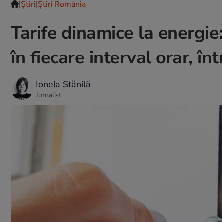
|
Ştiri
|
Știri România
Tarife dinamice la energie:
în fiecare interval orar, î
Ionela Stănilă
Jurnalist