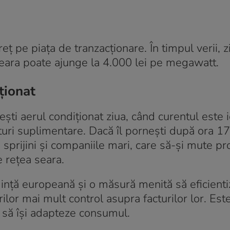
ț pe piața de tranzacționare. În timpul verii, z
seara poate ajunge la 4.000 lei pe megawatt.
ționat
ti aerul condiționat ziua, când curentul este ie
turi suplimentare. Dacă îl pornești după ora 17
sprijini și companiile mari, care să-şi mute pr
e rețea seara.
dință europeană și o măsură menită să eficient
or mai mult control asupra facturilor lor. Est
i să își adapteze consumul.