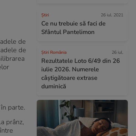
Ştiri
26 iul. 2021
Ce nu trebuie să faci de
Sfântul Pantelimon
oadele de
oadele de
Știri România
26 iul.
ilibrarea
Rezultatele Loto 6/49 din 26
elor
iulie 2026. Numerele
câștigătoare extrase
duminică
 în parte.
La prânz,
între