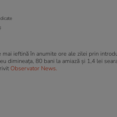
dicate
ş
mai ieftină în anumite ore ale zilei prin intro
eu dimineața, 80 bani la amiază și 1,4 lei seara
rivit
Observator News.