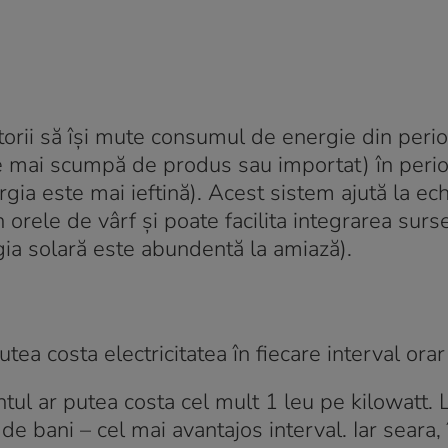
torii să își mute consumul de energie din peri
te mai scumpă de produs sau importat) în peri
ia este mai ieftină). Acest sistem ajută la ech
 orele de vârf și poate facilita integrarea surs
ia solară este abundentă la amiază).
utea costa electricitatea în fiecare interval orar
ntul ar putea costa cel mult 1 leu pe kilowatt. 
de bani – cel mai avantajos interval. Iar seara, 