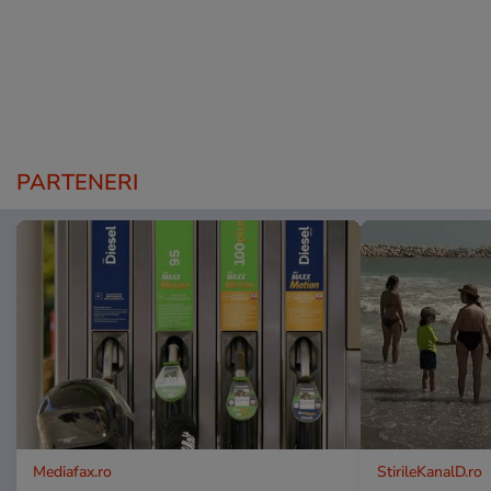
PARTENERI
Mediafax.ro
StirileKanalD.ro