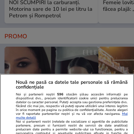
NOI SCUMPIRI la carburanți.
Femeie lovit
Motorina sare de 10 lei pe litru la
făcea plajă: „
Petrom și Rompetrol
PROMO
Nouă ne pasă ca datele tale personale să rămână
confidențiale
Noi și partenerii noștri
596
stocăm și/sau accesăm informații pe
dispozitivul dvs., precum identificatorii cookie unici pentru prelucrarea
datelor cu caracter personal. Puteți accepta sau gestiona preferințele dvs.
făcând clic mai jos, respectiv vă puteți opune utilizării unui interes legitim
în orice moment pe pagina cu politica de confidențialitate. Aceste alegeri
vor fi raportate partenerilor noștri și nu vă vor afecta navigarea.
Mai
Advertorial
Advertorial
multe detalii
Smart is the new chic: Cum ne
Înscrie-te ac
Noi si partenerii nostri (retelele de socializare si agentiile de publicitate
partenere, precum si furnizorii nostri de servicii de date analitice)
ajută tehnologia să ne reinventăm
voucher de 5
prelucram date pentru a permite website-ului sa functioneze, pentru a
personaliza continutul si anunturile publicitare afisate in functie de