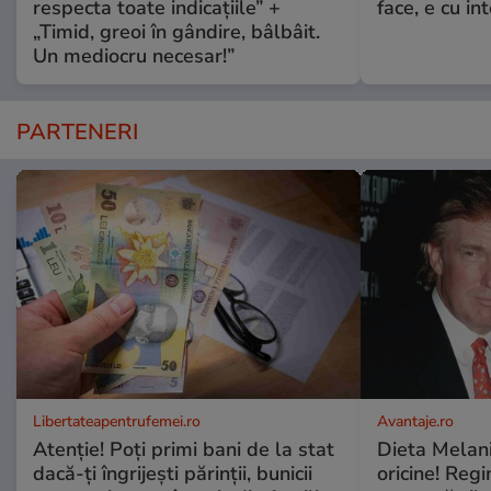
respecta toate indicațiile” +
face, e cu int
„Timid, greoi în gândire, bâlbâit.
Un mediocru necesar!”
PARTENERI
Libertateapentrufemei.ro
Avantaje.ro
Atenție! Poți primi bani de la stat
Dieta Melan
dacă-ți îngrijești părinții, bunicii
oricine! Regi