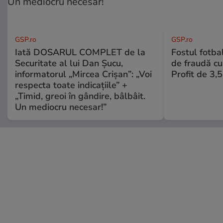
GSP.ro
GSP.ro
Iată DOSARUL COMPLET de la
Fostul fotba
Securitate al lui Dan Șucu,
de fraudă cu 
informatorul „Mircea Crișan”: „Voi
Profit de 3,
respecta toate indicațiile” +
„Timid, greoi în gândire, bâlbâit.
Un mediocru necesar!”