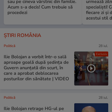
sau pe cineva vârstnic din familie.
urmează zilni
Acum s-a decis! Cum trebuie să
specialiști! 
procedezi
fiecare zi și 
acestui stil 
ȘTIRI ROMÂNIA
Politică
28 iul.
Exclusiv
Ilie Bolojan a vorbit într-o sală
aproape goală după ședința de
Guvern anunțată din scurt, în
care a aprobat deblocarea
posturilor din sănătate | VIDEO
Politică
28 iul.
Ilie Bolojan retrage HG-ul pe