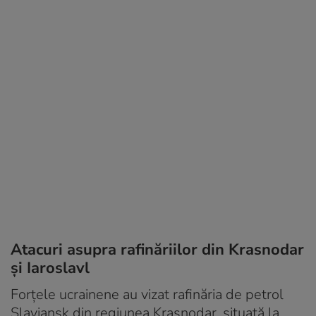
Atacuri asupra rafinăriilor din Krasnodar
și Iaroslavl
Forțele ucrainene au vizat rafinăria de petrol
Slaviansk din regiunea Krasnodar, situată la