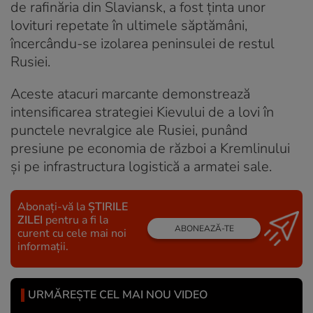
de rafinăria din Slaviansk, a fost ținta unor
lovituri repetate în ultimele săptămâni,
încercându-se izolarea peninsulei de restul
Rusiei.
Aceste atacuri marcante demonstrează
intensificarea strategiei Kievului de a lovi în
punctele nevralgice ale Rusiei, punând
presiune pe economia de război a Kremlinului
și pe infrastructura logistică a armatei sale.
Abonați-vă la
ȘTIRILE
ZILEI
pentru a fi la
ABONEAZĂ-TE
curent cu cele mai noi
informații.
URMĂREȘTE CEL MAI NOU VIDEO