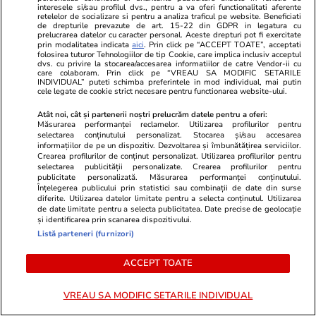
interesele si/sau profilul dvs., pentru a va oferi functionalitati aferente
retelelor de socializare si pentru a analiza traficul pe website. Beneficiati
de drepturile prevazute de art. 15-22 din GDPR in legatura cu
PARTENERI
prelucrarea datelor cu caracter personal. Aceste drepturi pot fi exercitate
prin modalitatea indicata
aici
. Prin click pe “ACCEPT TOATE”, acceptati
folosirea tuturor Tehnologiilor de tip Cookie, care implica inclusiv acceptul
dvs. cu privire la stocarea/accesarea informatiilor de catre Vendor-ii cu
care colaboram. Prin click pe “VREAU SA MODIFIC SETARILE
INDIVIDUAL” puteti schimba preferintele in mod individual, mai putin
cele legate de cookie strict necesare pentru functionarea website-ului.
Atât noi, cât și partenerii noștri prelucrăm datele pentru a oferi:
Măsurarea performanței reclamelor. Utilizarea profilurilor pentru
selectarea conținutului personalizat. Stocarea și/sau accesarea
informațiilor de pe un dispozitiv. Dezvoltarea și îmbunătățirea serviciilor.
Crearea profilurilor de conținut personalizat. Utilizarea profilurilor pentru
selectarea publicității personalizate. Crearea profilurilor pentru
publicitate personalizată. Măsurarea performanței conținutului.
Înțelegerea publicului prin statistici sau combinații de date din surse
diferite. Utilizarea datelor limitate pentru a selecta conținutul. Utilizarea
de date limitate pentru a selecta publicitatea. Date precise de geolocație
și identificarea prin scanarea dispozitivului.
Wowbiz.ro
Redactia.ro
Listă parteneri (furnizori)
Andreea Ibacka a izbucnit în
Zodia care în
plâns! Ce a emoționat-o până la
lacrimi ama
ACCEPT TOATE
lacrimi pe vedetă: „Nu-mi mai e
acest nativ
rușine să fiu vulnerabilă”
VREAU SA MODIFIC SETARILE INDIVIDUAL