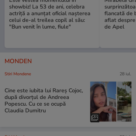
Este vestea momentului în
Mirabela Gră
showbiz! La 53 de ani, celebra
surprinzătoar
actriță a anunțat oficial nașterea
flancată de 
celui de-al treilea copil al său:
aflat despre
"Bun venit în lume, fiule"
de Apel
MONDEN
Stiri Mondene
28 iul.
Cine este iubita lui Rareș Cojoc,
după divorțul de Andreea
Popescu. Cu ce se ocupă
Claudia Dumitru