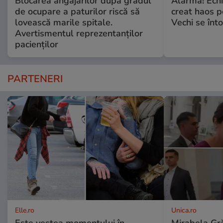
Blocarea angajărilor după gradul
Alarmă! Echip
de ocupare a paturilor riscă să
creat haos p
lovească marile spitale.
Vechi se înt
Avertismentul reprezentanților
pacienților
PARTENERI
Elle.ro
Unica.ro