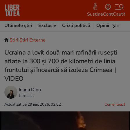
Susține
Cont
Caută
Ultimele știri
Exclusiv
Criză politică
Opinii
Intervi
|
Ştiri
|
Știri Externe
Ucraina a lovit două mari rafinării rusești
aflate la 300 și 700 de kilometri de linia
frontului și încearcă să izoleze Crimeea |
VIDEO
Ioana Dinu
Jurnalist
Actualizat pe 29 iun. 2026, 02:02
Comentează