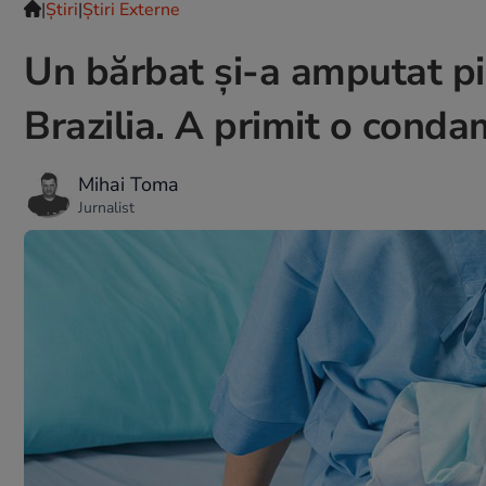
|
Ştiri
|
Știri Externe
Un bărbat și-a amputat pic
Brazilia. A primit o cond
Mihai Toma
Jurnalist