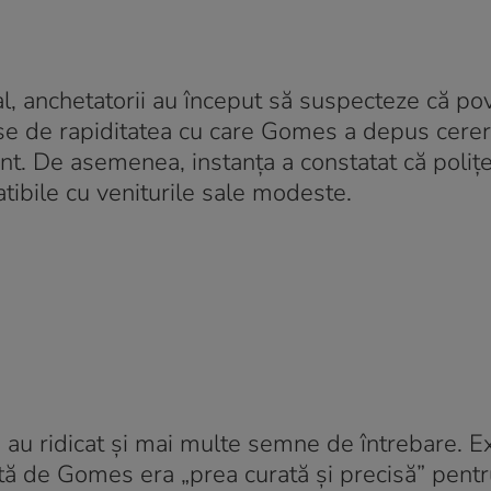
tal, anchetatorii au început să suspecteze că po
inse de rapiditatea cu care Gomes a depus cerer
nt. De asemenea, instanța a constatat că poliț
tibile cu veniturile sale modeste.
are au ridicat și mai multe semne de întrebare. Ex
tă de Gomes era „prea curată și precisă” pentru