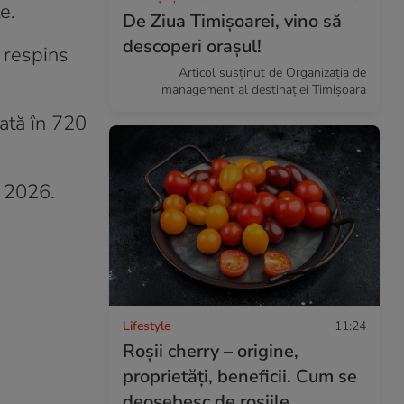
e.
De Ziua Timișoarei, vino să
descoperi orașul!
a respins
Articol susținut de Organizația de
management al destinației Timișoara
ată în 720
i 2026.
Lifestyle
11:24
Roşii cherry – origine,
proprietăţi, beneficii. Cum se
deosebesc de roşiile