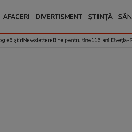
AFACERI
DIVERTISMENT
ȘTIINȚĂ
SĂN
Bani și Afaceri
Monden
Știri Știință
Știri 
Auto
Horoscop
Schimbări climati
Relații
Locuri de muncă
Muzică și Filme
Rețete
ogie
5 știri
Newslettere
Bine pentru tine
115 ani Elveția
Imobiliare.ro
Vacanțe și Cultură
Fructe
eJobs.ro
Îngriji