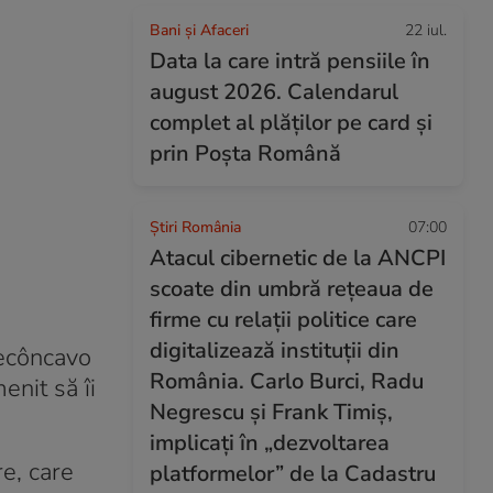
Bani și Afaceri
22 iul.
Data la care intră pensiile în
august 2026. Calendarul
complet al plăților pe card și
prin Poșta Română
Știri România
07:00
Atacul cibernetic de la ANCPI
scoate din umbră rețeaua de
firme cu relații politice care
digitalizează instituții din
Recôncavo
România. Carlo Burci, Radu
enit să îi
Negrescu și Frank Timiș,
implicați în „dezvoltarea
re, care
platformelor” de la Cadastru