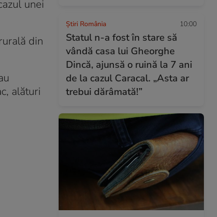
cazul unei
Știri România
10:00
Statul n-a fost în stare să
rurală din
vândă casa lui Gheorghe
Dincă, ajunsă o ruină la 7 ani
-au
de la cazul Caracal. „Asta ar
c, alături
trebui dărâmată!”