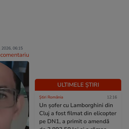
. 2026, 06:15
comentariu
ULTIMELE ȘTIRI
Știri România
12:16
Un șofer cu Lamborghini din
Cluj a fost filmat din elicopter
pe DN1, a primit o amendă