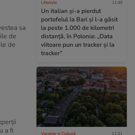
Lifestyle
11:49
Un italian și-a pierdut
portofelul la Bari și l-a găsit
vestea sa
la peste 1.000 de kilometri
ile de
distanță, în Polonia: „Data
ele de
viitoare pun un tracker și la
tracker”
perții
 a fi
Vacanțe și Cultură
11:31