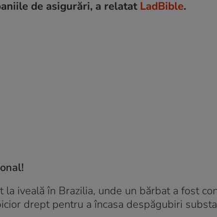
niile de asigurări, a relatat
LadBible
.
ional!
it la iveală în Brazilia, unde un bărbat a fost 
icior drept pentru a încasa despăgubiri substa