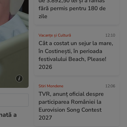
de 3.892,50 lei și a rămas
fără permis pentru 180 de
zile
Vacanțe și Cultură
12:10
Cât a costat un sejur la mare,
în Costinești, în perioada
festivalului Beach, Please!
2026
Stiri Mondene
12:06
TVR, anunț oficial despre
participarea României la
Eurovision Song Contest
nată a
2027