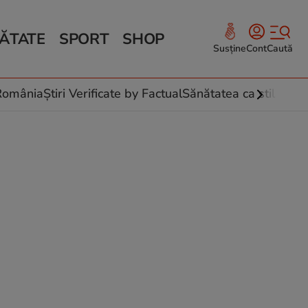
ĂTATE
SPORT
SHOP
Susține
Cont
Caută
Sănătate și Fitness
ce
 culinare
-România
Știri Verificate by Factual
Sănătatea ca stil de vi
 și legume
rea plantelor