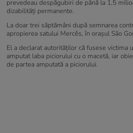
prevedeau despăgubiri de până la 1,5 milioa
dizabilități permanente.
La doar trei săptămâni după semnarea contrac
apropierea satului Mercês, în orașul São Go
El a declarat autorităților că fusese victima u
amputat laba piciorului cu o macetă, iar obiec
de partea amputată a piciorului.