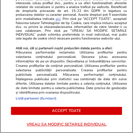
interesele si/sau profilul dvs., pentru a va oferi functionalitati aferente
care sunt avantajele
retelelor de socializare si pentru a analiza traficul pe website. Beneficiati
de drepturile prevazute de art. 15-22 din GDPR in legatura cu
prelucrarea datelor cu caracter personal. Aceste drepturi pot fi exercitate
prin modalitatea indicata
aici
. Prin click pe “ACCEPT TOATE”, acceptati
folosirea tuturor Tehnologiilor de tip Cookie, care implica inclusiv acceptul
dvs. cu privire la stocarea/accesarea informatiilor de catre Vendor-ii cu
care colaboram. Prin click pe “VREAU SA MODIFIC SETARILE
Lifestyle
15 iul.
INDIVIDUAL” puteti schimba preferintele in mod individual, mai putin
cele legate de cookie strict necesare pentru functionarea website-ului.
Atât noi, cât și partenerii noștri prelucrăm datele pentru a oferi:
Combinaţii răcoritoare de apă
Măsurarea performanței reclamelor. Utilizarea profilurilor pentru
selectarea conținutului personalizat. Stocarea și/sau accesarea
cu fructe şi plante aromatice
informațiilor de pe un dispozitiv. Dezvoltarea și îmbunătățirea serviciilor.
Crearea profilurilor de conținut personalizat. Utilizarea profilurilor pentru
pentru vară
selectarea publicității personalizate. Crearea profilurilor pentru
publicitate personalizată. Măsurarea performanței conținutului.
Înțelegerea publicului prin statistici sau combinații de date din surse
diferite. Utilizarea datelor limitate pentru a selecta conținutul. Utilizarea
de date limitate pentru a selecta publicitatea. Date precise de geolocație
și identificarea prin scanarea dispozitivului.
Lifestyle
01 aug.
Listă parteneri (furnizori)
ACCEPT TOATE
Cum coci vinetele la bloc, fără
VREAU SA MODIFIC SETARILE INDIVIDUAL
să umpli casa de fum