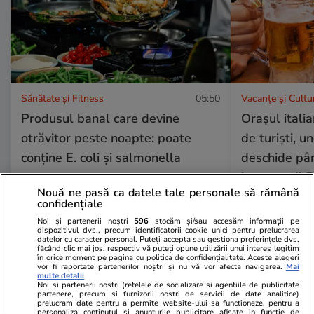
Sănătate și Fitness
05:50
Vacanțe și Cultu
Produsul banal care devine
Orașul itali
otrăvitor peste noapte: poate
de turiști, u
conține E. coli și salmonella
deschide pân
bere costă 5
Nouă ne pasă ca datele tale personale să rămână
confidențiale
Noi și partenerii noștri
596
stocăm și/sau accesăm informații pe
dispozitivul dvs., precum identificatorii cookie unici pentru prelucrarea
datelor cu caracter personal. Puteți accepta sau gestiona preferințele dvs.
făcând clic mai jos, respectiv vă puteți opune utilizării unui interes legitim
Lifestyle
01 aug.
în orice moment pe pagina cu politica de confidențialitate. Aceste alegeri
vor fi raportate partenerilor noștri și nu vă vor afecta navigarea.
Mai
multe detalii
Noi si partenerii nostri (retelele de socializare si agentiile de publicitate
Cum se face cafeaua la presa
partenere, precum si furnizorii nostri de servicii de date analitice)
prelucram date pentru a permite website-ului sa functioneze, pentru a
franceză – cum funcționează și
personaliza continutul si anunturile publicitare afisate in functie de