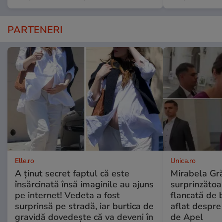
PARTENERI
Elle.ro
Unica.ro
A ținut secret faptul că este
Mirabela Gră
însărcinată însă imaginile au ajuns
surprinzătoar
pe internet! Vedeta a fost
flancată de 
surprinsă pe stradă, iar burtica de
aflat despre
gravidă dovedește că va deveni în
de Apel