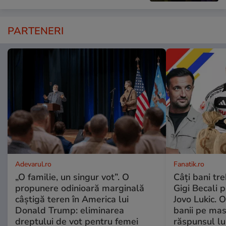
PARTENERI
Adevarul.ro
Fanatik.ro
„O familie, un singur vot”. O
Câți bani tr
propunere odinioară marginală
Gigi Becali p
câștigă teren în America lui
Jovo Lukic. 
Donald Trump: eliminarea
banii pe mas
dreptului de vot pentru femei
răspunsul lu