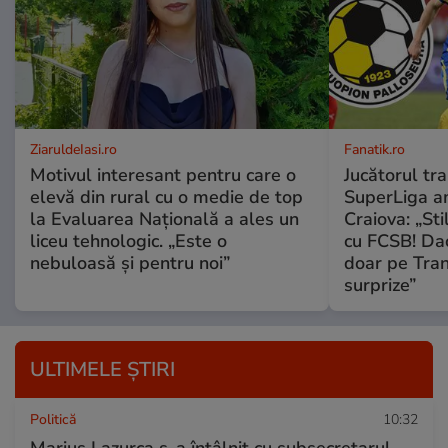
ZiaruldeIasi.ro
Fanatik.ro
Motivul interesant pentru care o
Jucătorul tr
elevă din rural cu o medie de top
SuperLiga a
la Evaluarea Națională a ales un
Craiova: „St
liceu tehnologic. „Este o
cu FCSB! Dac
nebuloasă și pentru noi”
doar pe Tran
surprize”
ULTIMELE ȘTIRI
Politică
10:32
Marius Lazurca s-a întâlnit cu subsecretarul