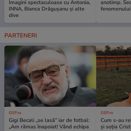
Imagini spectaculoase cu Antonia,
anotimp. Sec
INNA, Bianca Drăgușanu și alte
fenomenului
dive
PARTENERI
GSP.ro
GSP.ro
Gigi Becali „se lasă” iar de fotbal:
Cum s-au re
„Am rămas înapoiat! Vând echipa
și soția Cris