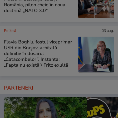
România, pilon cheie în noua
doctrină „NATO 3.0”
Politică
03 aug.
Flavia Boghiu, fostul viceprimar
USR din Brașov, achitată
definitiv în dosarul
„Catacombelor”. Instanța:
„Fapta nu există”/ Fritz exultă
PARTENERI