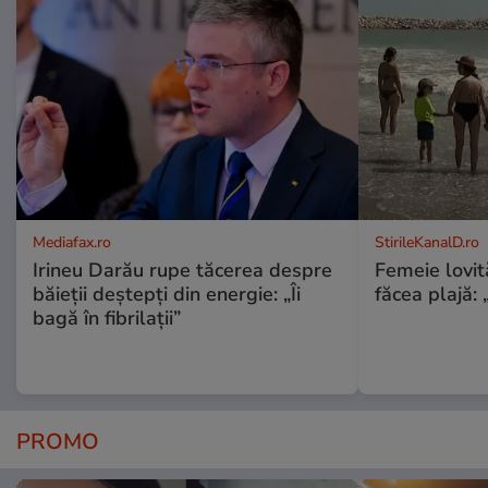
Mediafax.ro
StirileKanalD.ro
Irineu Darău rupe tăcerea despre
Femeie lovit
băieții deștepți din energie: „Îi
făcea plajă: „
bagă în fibrilații”
PROMO