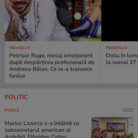
Wowbiz.ro
Redactia.ro
Petrișor Ruge, mesaj emoționant
Doliu în lume
după despărțirea profesională de
la numai 37 d
Andreea Bălan. Ce le-a transmis
fanilor
POLITIC
Politică
10:32
Marius Lazurca s-a întâlnit cu
subsecretarul american al
Apărării, Elbridge Colby: