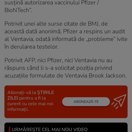
susțină autorizarea vaccinului Pfizer /
BioNTech”.
Potrivit unei alte surse citate de BMJ, de
această dată anonimă, Pfizer a respins un audit
al Ventavia, odată informată de „probleme” ivite
în derularea testelor.
Potrivit AFP, nici Pfizer, nici Ventavia nu au
răspuns când li s-a solicitat poziția privind
acuzațiile formulate de Ventavia Brook Jackson.
Abonați-vă la
ȘTIRILE
ZILEI
pentru a fi la
ABONEAZĂ-TE
curent cu cele mai noi
informații.
URMĂREȘTE CEL MAI NOU VIDEO