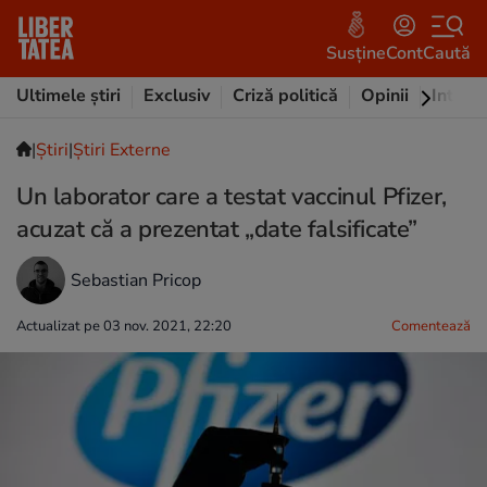
Susține
Cont
Caută
Ultimele știri
Exclusiv
Criză politică
Opinii
Intervi
|
Ştiri
|
Știri Externe
Un laborator care a testat vaccinul Pfizer,
acuzat că a prezentat „date falsificate”
Sebastian Pricop
Actualizat pe 03 nov. 2021, 22:20
Comentează