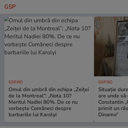
GSP
GSP.RO
GSP.RO
Omul din umbră din echipa „Zeiței
Situație dur
de la Montreal”: „Nota 10?
are unde să-
Meritul Nadiei 80%. De ce nu
Constantin 
vorbește Comăneci despre
primit un ră
barbariile lui Karolyi
Dinamo”