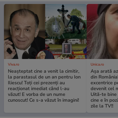
Viva.ro
Unica.ro
Neașteptat cine a venit la cimitir,
Așa arată az
la parastasul de un an pentru Ion
din România!
Iliescu! Toți cei prezenți au
excentrice pe
reacționat imediat când l-au
devenit cel 
văzut! E vorba de un nume
Uită-te bine 
cunoscut! Ce s-a văzut în imagini!
cine e în poz
zile la TV!!