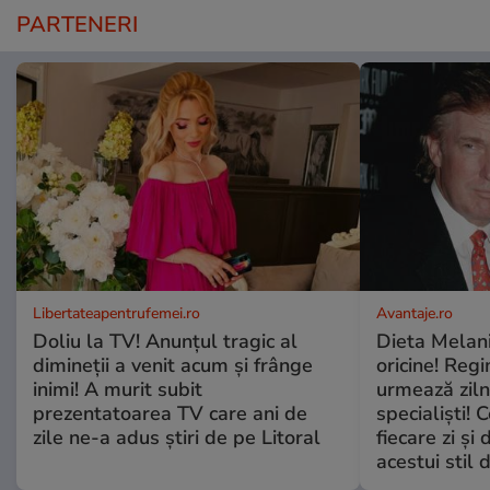
PARTENERI
Libertateapentrufemei.ro
Avantaje.ro
Doliu la TV! Anunțul tragic al
Dieta Melan
dimineții a venit acum și frânge
oricine! Regi
inimi! A murit subit
urmează zilni
prezentatoarea TV care ani de
specialiști! 
zile ne-a adus știri de pe Litoral
fiecare zi și 
acestui stil 