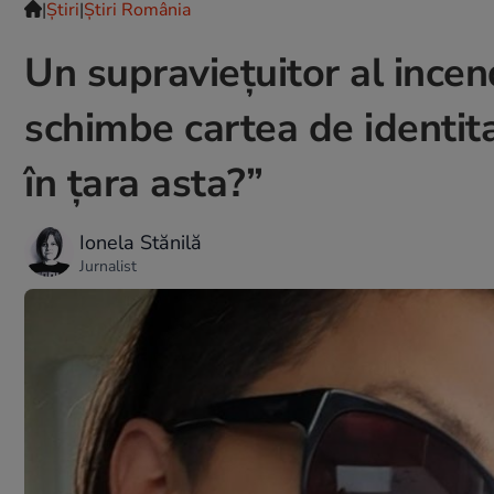
|
Ştiri
|
Știri România
Un supraviețuitor al incend
schimbe cartea de identitat
în țara asta?”
Ionela Stănilă
Jurnalist