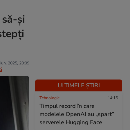
 să-și
ștepți
 iun. 2025, 20:09
ă
ULTIMELE ȘTIRI
Tehnologie
14:15
Timpul record în care
modelele OpenAI au „spart”
serverele Hugging Face