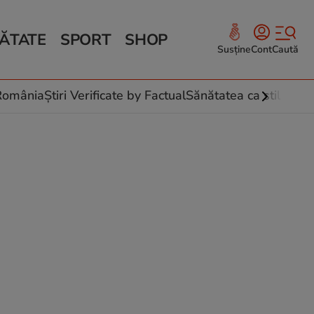
ĂTATE
SPORT
SHOP
Susține
Cont
Caută
Sănătate și Fitness
ce
 culinare
-România
Știri Verificate by Factual
Sănătatea ca stil de vi
 și legume
rea plantelor