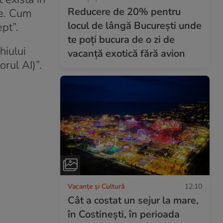
Reducere de 20% pentru
re. Cum
locul de lângă București unde
ept”.
te poți bucura de o zi de
hiului
vacanță exotică fără avion
rul AI)”.
Vacanțe și Cultură
12:10
Cât a costat un sejur la mare,
în Costinești, în perioada