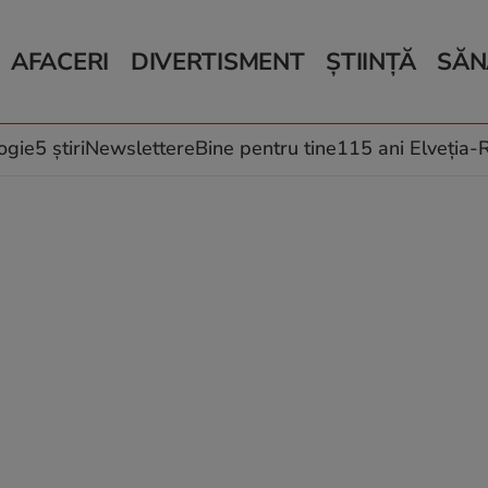
AFACERI
DIVERTISMENT
ȘTIINȚĂ
SĂN
Bani și Afaceri
Monden
Știri Știință
Știri 
Auto
Horoscop
Schimbări climati
Relații
Locuri de muncă
Muzică și Filme
Rețete
ogie
5 știri
Newslettere
Bine pentru tine
115 ani Elveția
Imobiliare.ro
Vacanțe și Cultură
Fructe
eJobs.ro
Îngriji