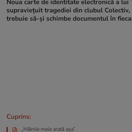
Noua carte de identitate electronică a lui
supraviețuit tragediei din clubul Colectiv
trebuie să-și schimbe documentul în fieca
Cuprins:
„Mâinile mele arată așa”