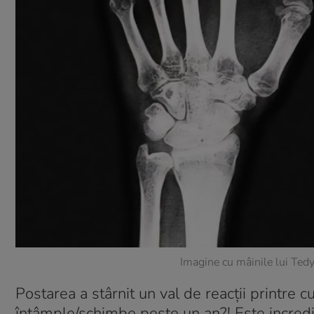
Imagine cu mâinile lui Te
Postarea a stârnit un val de reacții printre c
întâmple/schimbe peste un an?! Este incredib