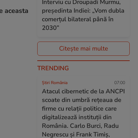
Interviu cu Droupadi Murmu,
re aceasta
președinta Indiei: „Vom dubla
comerțul bilateral până în
2030”
Citește mai multe
TRENDING
Știri România
07:00
Atacul cibernetic de la ANCPI
scoate din umbră rețeaua de
firme cu relații politice care
digitalizează instituții din
România. Carlo Burci, Radu
Negrescu și Frank Timiș,