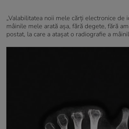
„Valabilitatea noii mele cărți electronice de
mâinile mele arată așa, fără degete, fără amp
postat, la care a atașat o radiografie a mâinil