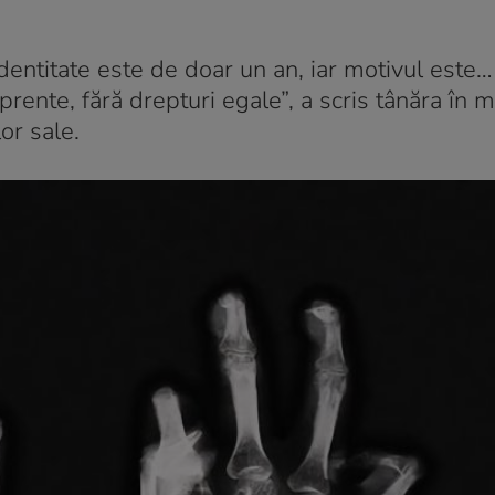
 identitate este de doar un an, iar motivul este
rente, fără drepturi egale”, a scris tânăra în 
or sale.