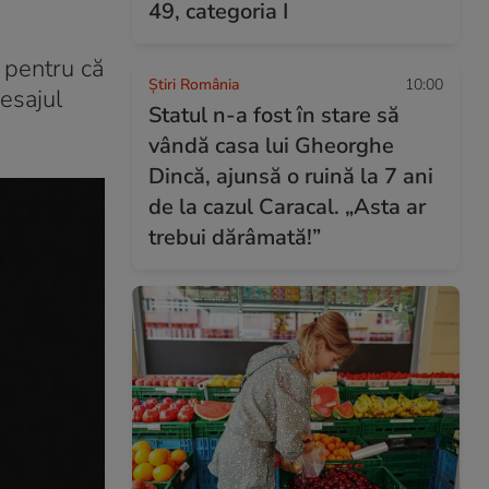
49, categoria I
… pentru că
Știri România
10:00
mesajul
Statul n-a fost în stare să
vândă casa lui Gheorghe
Dincă, ajunsă o ruină la 7 ani
de la cazul Caracal. „Asta ar
trebui dărâmată!”