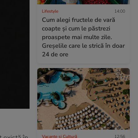
Lifestyle
14:00
Cum alegi fructele de vară
coapte și cum le păstrezi
proaspete mai multe zile.
Greșelile care le strică în doar
24 de ore
 există în
Vacanțe și Cultură
12:56