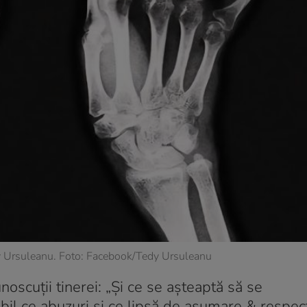
dy Ursuleanu. Foto: Facebook/Tedy Ursuleanu
unoscuții tinerei: „Și ce se așteaptă să se
il ce abuzuri și ce lipsă de asumare & respect