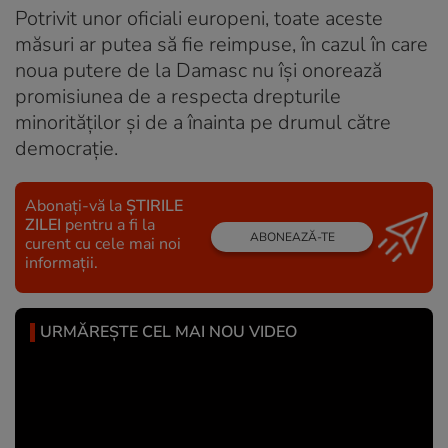
Potrivit unor oficiali europeni, toate aceste
măsuri ar putea să fie reimpuse, în cazul în care
noua putere de la Damasc nu își onorează
promisiunea de a respecta drepturile
minorităţilor şi de a înainta pe drumul către
democraţie.
Abonați-vă la
ȘTIRILE
ZILEI
pentru a fi la
ABONEAZĂ-TE
curent cu cele mai noi
informații.
URMĂREȘTE CEL MAI NOU VIDEO