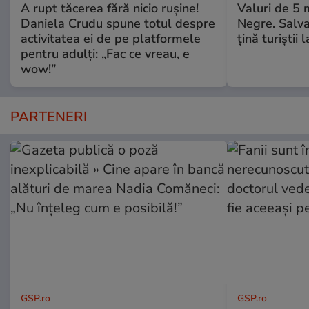
A rupt tăcerea fără nicio rușine!
Valuri de 5 m
Daniela Crudu spune totul despre
Negre. Salva
activitatea ei de pe platformele
ţină turiştii 
pentru adulți: „Fac ce vreau, e
wow!”
PARTENERI
GSP.ro
GSP.ro