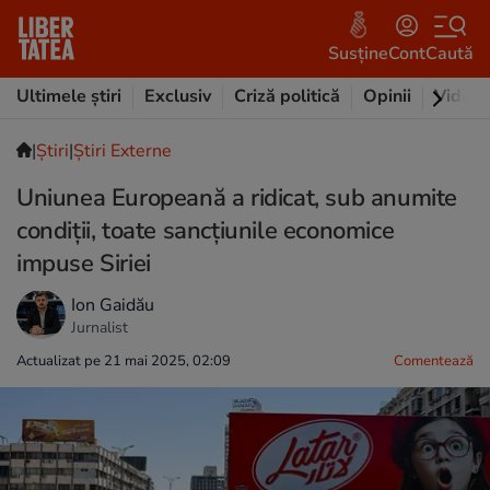
Susține
Cont
Caută
Ultimele știri
Exclusiv
Criză politică
Opinii
Video
|
Ştiri
|
Știri Externe
Uniunea Europeană a ridicat, sub anumite
condiții, toate sancţiunile economice
impuse Siriei
Ion Gaidău
Jurnalist
Actualizat pe 21 mai 2025, 02:09
Comentează