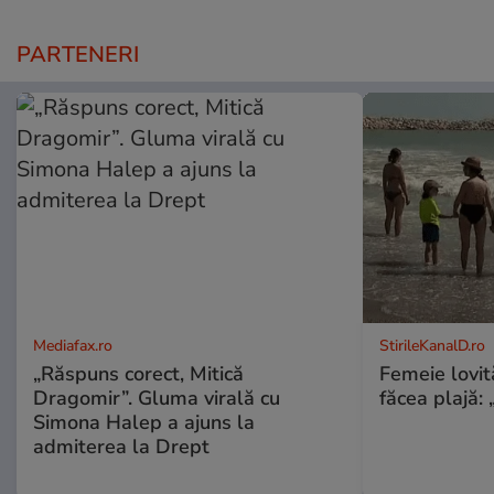
PARTENERI
Mediafax.ro
StirileKanalD.ro
„Răspuns corect, Mitică
Femeie lovit
Dragomir”. Gluma virală cu
făcea plajă: „
Simona Halep a ajuns la
admiterea la Drept