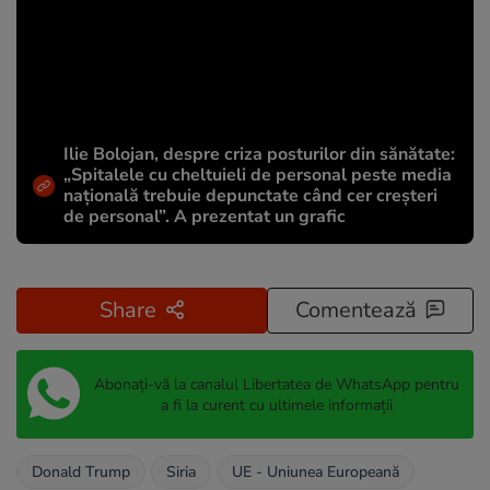
Ilie Bolojan, despre criza posturilor din sănătate:
„Spitalele cu cheltuieli de personal peste media
națională trebuie depunctate când cer creșteri
de personal”. A prezentat un grafic
Share
Comentează
Abonați-vă la canalul Libertatea de WhatsApp pentru
a fi la curent cu ultimele informații
Donald Trump
Siria
UE - Uniunea Europeană