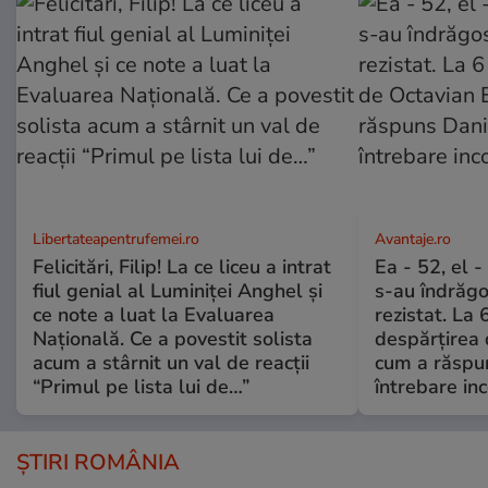
Libertateapentrufemei.ro
Avantaje.ro
Felicitări, Filip! La ce liceu a intrat
Ea - 52, el 
fiul genial al Luminiței Anghel și
s-au îndrăgos
ce note a luat la Evaluarea
rezistat. La 
Națională. Ce a povestit solista
despărțirea 
acum a stârnit un val de reacții
cum a răspu
“Primul pe lista lui de…”
întrebare i
ȘTIRI ROMÂNIA