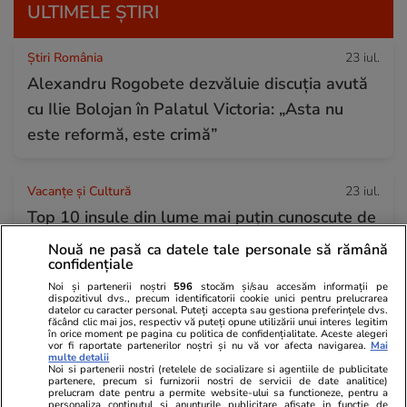
ULTIMELE ȘTIRI
Știri România
23 iul.
Alexandru Rogobete dezvăluie discuția avută
cu Ilie Bolojan în Palatul Victoria: „Asta nu
este reformă, este crimă”
Vacanțe și Cultură
23 iul.
Top 10 insule din lume mai puțin cunoscute de
vizitat în 2026. Trei destinații se află în Europa:
Nouă ne pasă ca datele tale personale să rămână
confidențiale
„O experiență de neuitat”
Noi și partenerii noștri
596
stocăm și/sau accesăm informații pe
dispozitivul dvs., precum identificatorii cookie unici pentru prelucrarea
datelor cu caracter personal. Puteți accepta sau gestiona preferințele dvs.
făcând clic mai jos, respectiv vă puteți opune utilizării unui interes legitim
Știri Externe
23 iul.
în orice moment pe pagina cu politica de confidențialitate. Aceste alegeri
vor fi raportate partenerilor noștri și nu vă vor afecta navigarea.
Mai
Donald Trump nu se opune extrădării fraților
multe detalii
Noi si partenerii nostri (retelele de socializare si agentiile de publicitate
Tate în Marea Britanie, unde sunt acuzați de
partenere, precum si furnizorii nostri de servicii de date analitice)
prelucram date pentru a permite website-ului sa functioneze, pentru a
noi infracțiuni de viol și trafic de persoane
personaliza continutul si anunturile publicitare afisate in functie de