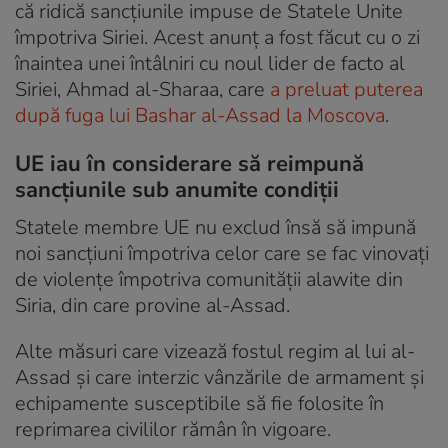
că ridică sancţiunile impuse de Statele Unite
împotriva Siriei. Acest anunț a fost făcut cu o zi
înaintea unei întâlniri cu noul lider de facto al
Siriei, Ahmad al-Sharaa, care
a preluat puterea
după fuga lui Bashar al-Assad la Moscova
.
UE iau în considerare să reimpună
sancțiunile sub anumite condiții
Statele membre UE nu exclud însă să impună
noi sancţiuni împotriva celor care se fac vinovaţi
de violenţe împotriva comunităţii alawite din
Siria, din care provine al-Assad.
Alte măsuri care vizează fostul regim al lui al-
Assad şi care interzic vânzările de armament şi
echipamente susceptibile să fie folosite în
reprimarea civililor rămân în vigoare.