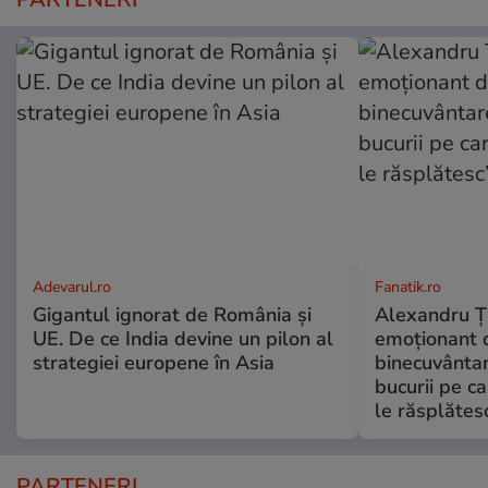
Adevarul.ro
Fanatik.ro
Gigantul ignorat de România și
Alexandru Ți
UE. De ce India devine un pilon al
emoționant 
strategiei europene în Asia
binecuvântar
bucurii pe c
le răsplătes
PARTENERI