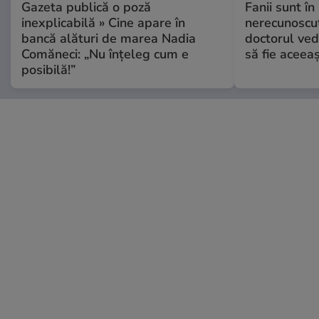
Gazeta publică o poză
Fanii sunt în 
inexplicabilă » Cine apare în
nerecunoscut
bancă alături de marea Nadia
doctorul ved
Comăneci: „Nu înțeleg cum e
să fie aceea
posibilă!”