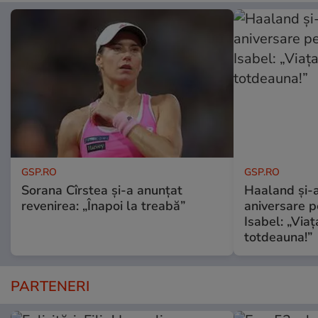
GSP.RO
GSP.RO
Sorana Cîrstea și-a anunțat
Haaland și-a
revenirea: „Înapoi la treabă”
aniversare pe
Isabel: „Via
totdeauna!”
PARTENERI