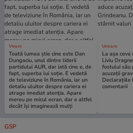
Viva.ro
Unica.ro
Toată lumea știe cine este Dan
La așa ceva 
Dungaciu, unul dintre liderii
Liviu Dragne
partidului AUR, dar iată cine e, de
fostului său 
fapt, superba lui soție. E vedetă
acuzații grav
de televiziune în România, iar un
Declarațiile 
detaliu uluitor despre cariera ei
comentarii
atrage imediat atenția. Apare
mereu pe micul ecran, dar e altfel
decât își imaginează mulți
GSP