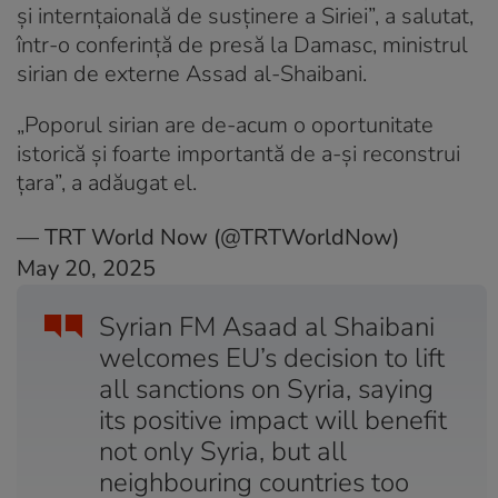
şi internţaională de susţinere a Siriei”, a salutat,
într-o conferinţă de presă la Damasc, ministrul
sirian de externe Assad al-Shaibani.
„Poporul sirian are de-acum o oportunitate
istorică şi foarte importantă de a-şi reconstrui
ţara”, a adăugat el.
— TRT World Now (@TRTWorldNow)
May 20, 2025
Syrian FM Asaad al Shaibani
welcomes EU’s decision to lift
all sanctions on Syria, saying
its positive impact will benefit
not only Syria, but all
neighbouring countries too