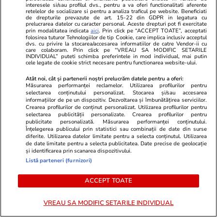
interesele si/sau profilul dvs., pentru a va oferi functionalitati aferente
retelelor de socializare si pentru a analiza traficul pe website. Beneficiati
de drepturile prevazute de art. 15-22 din GDPR in legatura cu
prelucrarea datelor cu caracter personal. Aceste drepturi pot fi exercitate
Știri România
23 iul.
prin modalitatea indicata
aici
. Prin click pe “ACCEPT TOATE”, acceptati
folosirea tuturor Tehnologiilor de tip Cookie, care implica inclusiv acceptul
Haos la admiterea ASE 2026: candidaților li
dvs. cu privire la stocarea/accesarea informatiilor de catre Vendor-ii cu
care colaboram. Prin click pe “VREAU SA MODIFIC SETARILE
se cere jumătate din taxa de școlarizare
INDIVIDUAL” puteti schimba preferintele in mod individual, mai putin
cele legate de cookie strict necesare pentru functionarea website-ului.
înainte de a afla unde au fost repartizați
Atât noi, cât și partenerii noștri prelucrăm datele pentru a oferi:
Măsurarea performanței reclamelor. Utilizarea profilurilor pentru
selectarea conținutului personalizat. Stocarea și/sau accesarea
Citește mai multe
informațiilor de pe un dispozitiv. Dezvoltarea și îmbunătățirea serviciilor.
Crearea profilurilor de conținut personalizat. Utilizarea profilurilor pentru
selectarea publicității personalizate. Crearea profilurilor pentru
publicitate personalizată. Măsurarea performanței conținutului.
TRENDING
Înțelegerea publicului prin statistici sau combinații de date din surse
diferite. Utilizarea datelor limitate pentru a selecta conținutul. Utilizarea
de date limitate pentru a selecta publicitatea. Date precise de geolocație
și identificarea prin scanarea dispozitivului.
Horoscop
23 iul.
Listă parteneri (furnizori)
Horoscop 24 iulie 2026. Vărsătorii au unele
probleme de la locul de muncă ce dispar de la
ACCEPT TOATE
sine, iar altele vor deveni mai ușor de rezolvat
VREAU SA MODIFIC SETARILE INDIVIDUAL