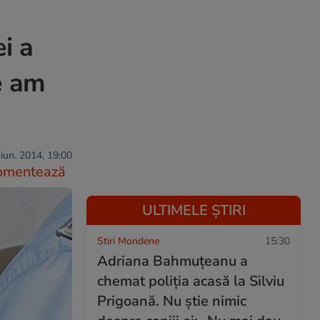
i a
e am
iun. 2014, 19:00
omentează
ULTIMELE ȘTIRI
Stiri Mondene
15:30
Adriana Bahmuțeanu a
chemat poliția acasă la Silviu
Prigoană. Nu știe nimic