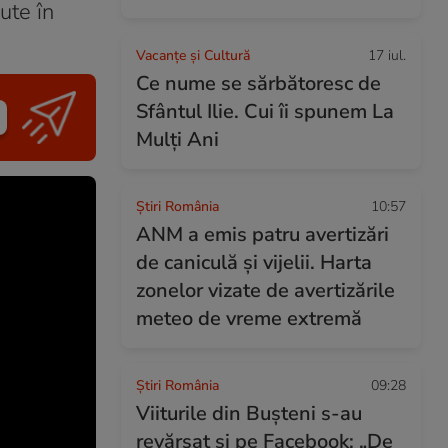
ute în
Vacanțe și Cultură
17 iul.
Ce nume se sărbătoresc de
Sfântul Ilie. Cui îi spunem La
Mulți Ani
Știri România
10:57
ANM a emis patru avertizări
de caniculă și vijelii. Harta
zonelor vizate de avertizările
meteo de vreme extremă
Știri România
09:28
Viiturile din Bușteni s-au
revărsat și pe Facebook: „De