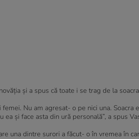
ovăţia şi a spus că toate i se trag de la soacra 
ei femei. Nu am agresat- o pe nici una. Soacra 
u ea şi face asta din ură personală”, a spus Va
re una dintre surori a făcut- o în vremea în car