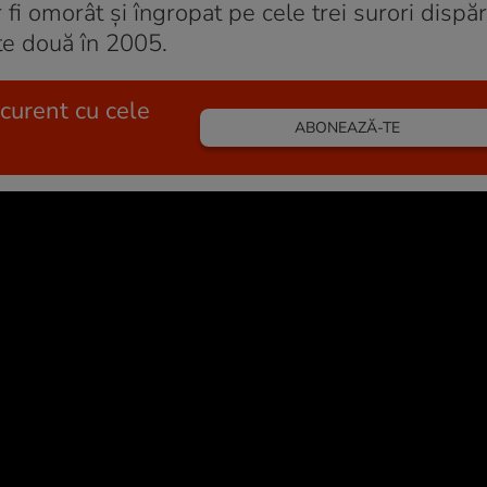
r fi omorât şi îngropat pe cele trei surori dispăr
te două în 2005.
 curent cu cele
ABONEAZĂ-TE