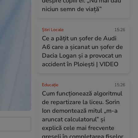
despre copiii ei: „Nu mai dau
niciun semn de viață”
Știri Locale
15:26
Ce a pățit un șofer de Audi
A6 care a șicanat un șofer de
Dacia Logan și a provocat un
accident în Ploiești | VIDEO
Educație
15:26
Cum funcționează algoritmul
de repartizare la liceu. Sorin
Ion demontează mitul „m-a
aruncat calculatorul” și
explică cele mai frecvente
greșeli în completarea fișelor