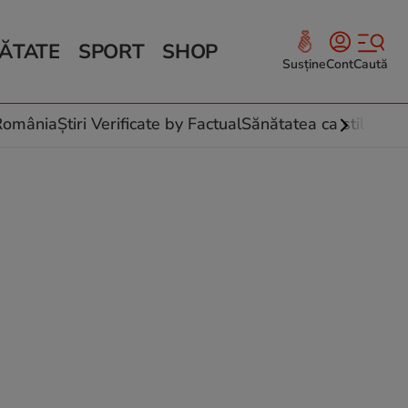
ĂTATE
SPORT
SHOP
Susține
Cont
Caută
Sănătate și Fitness
ce
 culinare
-România
Știri Verificate by Factual
Sănătatea ca stil de vi
 și legume
rea plantelor