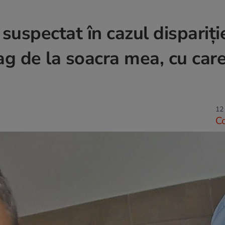
suspectat în cazul dispariţie
trag de la soacra mea, cu car
12 
C