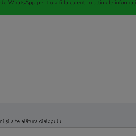
 de WhatsApp pentru a fi la curent cu ultimele informați
 și a te alătura dialogului.