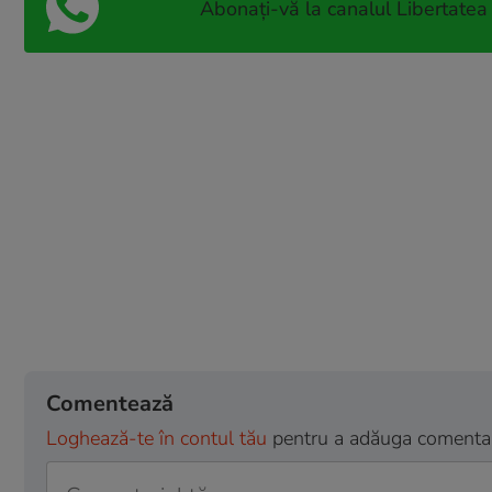
Abonați-vă la canalul Libertatea
Comentează
Loghează-te în contul tău
pentru a adăuga comentarii