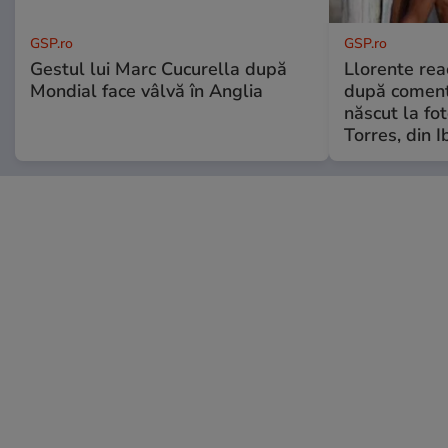
GSP.ro
GSP.ro
Gestul lui Marc Cucurella după
Llorente rea
Mondial face vâlvă în Anglia
după comenta
născut la fot
Torres, din I