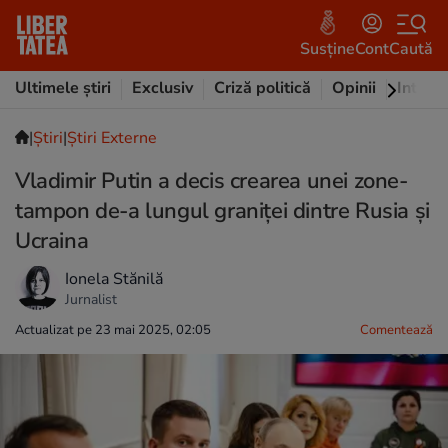
Susține
Cont
Caută
Ultimele știri
Exclusiv
Criză politică
Opinii
Intervi
|
Ştiri
|
Știri Externe
Vladimir Putin a decis crearea unei zone-
tampon de-a lungul graniței dintre Rusia și
Ucraina
Ionela Stănilă
Jurnalist
Actualizat pe 23 mai 2025, 02:05
Comentează