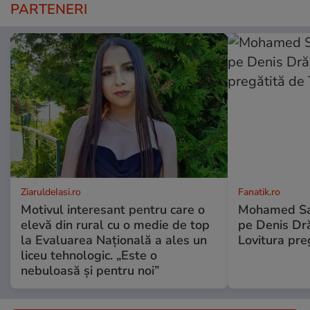
PARTENERI
ZiaruldeIasi.ro
Fanatik.ro
Motivul interesant pentru care o
Mohamed Sal
elevă din rural cu o medie de top
pe Denis Dr
la Evaluarea Națională a ales un
Lovitura pre
liceu tehnologic. „Este o
nebuloasă și pentru noi”