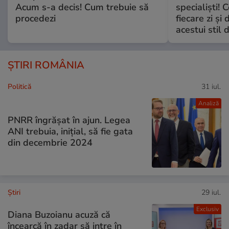
Acum s-a decis! Cum trebuie să
specialiști! 
procedezi
fiecare zi și 
acestui stil 
ȘTIRI ROMÂNIA
Politică
31 iul.
Analiză
PNRR îngrășat în ajun. Legea
ANI trebuia, inițial, să fie gata
din decembrie 2024
Ştiri
29 iul.
Exclusiv
Diana Buzoianu acuză că
încearcă în zadar să intre în