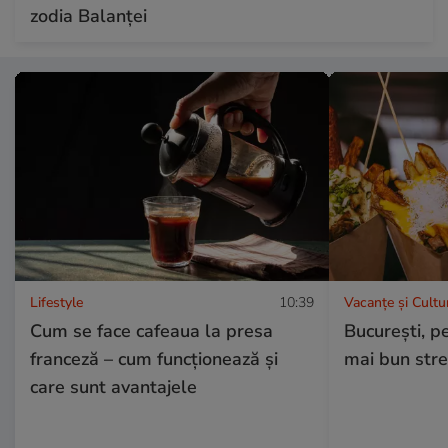
zodia Balanței
Lifestyle
10:39
Vacanțe și Cultu
Cum se face cafeaua la presa
București, pe
franceză – cum funcționează și
mai bun stre
care sunt avantajele