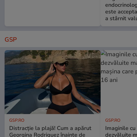
endocrinolog
este accepta
a stârnit valu
GSP
GSP.RO
GSP.RO
Distracție la plajă! Cum a apărut
Imaginile cu
Georgina Rodriguez înainte de
dezvăluite m