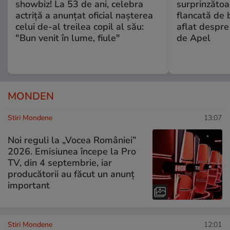
showbiz! La 53 de ani, celebra
surprinzătoar
actriță a anunțat oficial nașterea
flancată de 
celui de-al treilea copil al său:
aflat despre
"Bun venit în lume, fiule"
de Apel
MONDEN
Stiri Mondene
13:07
Noi reguli la „Vocea României”
2026. Emisiunea începe la Pro
TV, din 4 septembrie, iar
producătorii au făcut un anunț
important
Stiri Mondene
12:01