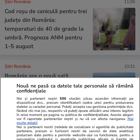
Știri România
11:06
Cod roșu de caniculă pentru trei
județe din România:
temperaturi de 40 de grade la
umbră. Prognoza ANM pentru
1-5 august
Știri România
10:31
România are o nouă sală
polivalentă. Bijuteria de la
Nouă ne pasă ca datele tale personale să rămână
confidențiale
malul Dunării inaugurată cu
Noi și partenerii noștri
596
stocăm și/sau accesăm informații pe
meci în campionatul european
dispozitivul dvs., precum identificatorii cookie unici pentru prelucrarea
datelor cu caracter personal. Puteți accepta sau gestiona preferințele dvs.
de baschet
făcând clic mai jos, respectiv vă puteți opune utilizării unui interes legitim
în orice moment pe pagina cu politica de confidențialitate. Aceste alegeri
vor fi raportate partenerilor noștri și nu vă vor afecta navigarea.
Mai
multe detalii
Noi si partenerii nostri (retelele de socializare si agentiile de publicitate
Știri România
09:07
partenere, precum si furnizorii nostri de servicii de date analitice)
prelucram date pentru a permite website-ului sa functioneze, pentru a
personaliza continutul si anunturile publicitare afisate in functie de