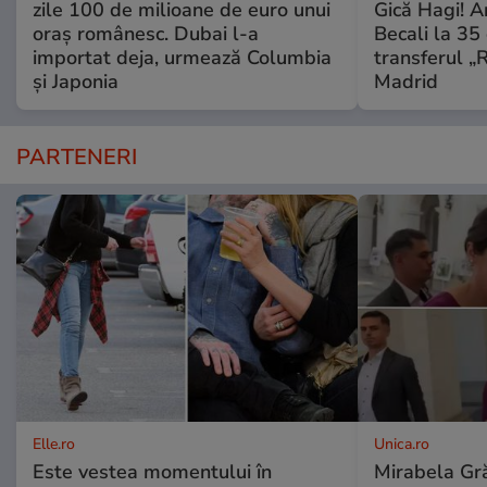
zile 100 de milioane de euro unui
Gică Hagi! A
oraș românesc. Dubai l-a
Becali la 35 
importat deja, urmează Columbia
transferul „
și Japonia
Madrid
PARTENERI
Elle.ro
Unica.ro
Este vestea momentului în
Mirabela Gră