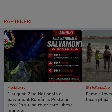
PARTENERI
Mediafax.ro
StirileKanalD.ro
1 august, Ziua Națională a
Femeie lovit
Salvamont România. Peste un
făcea plajă: „
secol în slujba celor care iubesc
muntele