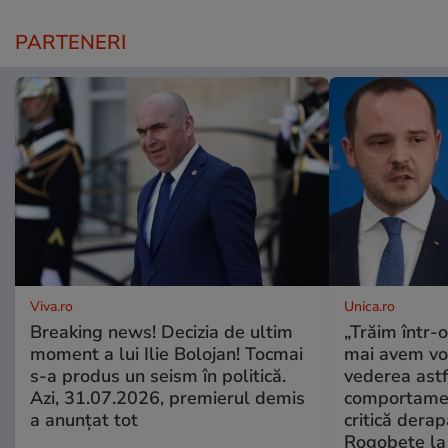
PARTENERI
Viva.ro
Unica.ro
Breaking news! Decizia de ultim
„Trăim într-
moment a lui Ilie Bolojan! Tocmai
mai avem vo
s-a produs un seism în politică.
vederea astf
Azi, 31.07.2026, premierul demis
comportamen
a anunțat tot
critică derap
Rogobete la