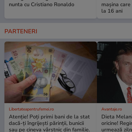
nunta cu Cristiano Ronaldo
mașina care 
la 16 ani
PARTENERI
Libertateapentrufemei.ro
Avantaje.ro
Atenție! Poți primi bani de la stat
Dieta Melan
dacă-ți îngrijești părinții, bunicii
oricine! Regi
sau pe cineva vârstnic din familie.
urmează zilni