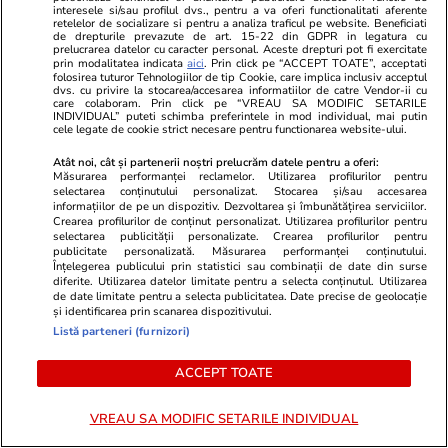
interesele si/sau profilul dvs., pentru a va oferi functionalitati aferente
O româncă este acuzată că a
retelelor de socializare si pentru a analiza traficul pe website. Beneficiati
de drepturile prevazute de art. 15-22 din GDPR in legatura cu
furat 30.000 de euro de la
prelucrarea datelor cu caracter personal. Aceste drepturi pot fi exercitate
prin modalitatea indicata
aici
. Prin click pe “ACCEPT TOATE”, acceptati
soacra sa din Franța, iar apoi a
folosirea tuturor Tehnologiilor de tip Cookie, care implica inclusiv acceptul
dvs. cu privire la stocarea/accesarea informatiilor de catre Vendor-ii cu
împins-o pe scări
care colaboram. Prin click pe “VREAU SA MODIFIC SETARILE
INDIVIDUAL” puteti schimba preferintele in mod individual, mai putin
cele legate de cookie strict necesare pentru functionarea website-ului.
Atât noi, cât și partenerii noștri prelucrăm datele pentru a oferi:
Măsurarea performanței reclamelor. Utilizarea profilurilor pentru
Știri România
00:12
selectarea conținutului personalizat. Stocarea și/sau accesarea
informațiilor de pe un dispozitiv. Dezvoltarea și îmbunătățirea serviciilor.
România evită retrogradarea în
Crearea profilurilor de conținut personalizat. Utilizarea profilurilor pentru
selectarea publicității personalizate. Crearea profilurilor pentru
categoria „junk”: Fitch menține
publicitate personalizată. Măsurarea performanței conținutului.
Înțelegerea publicului prin statistici sau combinații de date din surse
ratingul de țară la BBB- cu
diferite. Utilizarea datelor limitate pentru a selecta conținutul. Utilizarea
de date limitate pentru a selecta publicitatea. Date precise de geolocație
perspectivă negativă
și identificarea prin scanarea dispozitivului.
Listă parteneri (furnizori)
ACCEPT TOATE
Opinii
10:46
VREAU SA MODIFIC SETARILE INDIVIDUAL