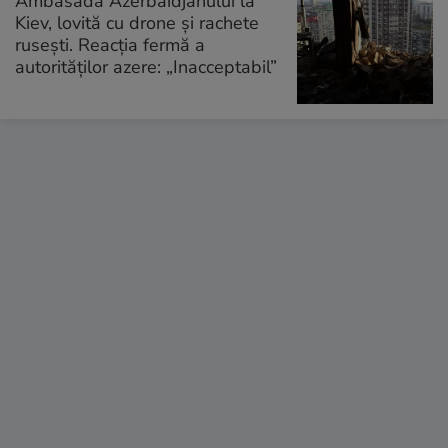
Ambasada Azerbaidjanului la
Kiev, lovită cu drone și rachete
rusești. Reacția fermă a
autorităților azere: „Inacceptabil”