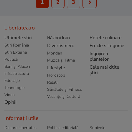
1
2
3
Libertatea.ro
Ultimele știri
Război Iran
Retete culinare
Știri România
Divertisment
Fructe si legume
Știri Externe
Monden
Ingrijirea
plantelor
Politică
Muzică și Filme
Bani și Afaceri
Cele mai citite
Lifestyle
știri
Infrastructura
Horoscop
Educație
Relații
Tehnologie
Sănătate și Fitness
Video
Vacanțe și Cultură
Opinii
Informații utile
Despre Libertatea
Politica editorială
Subiecte