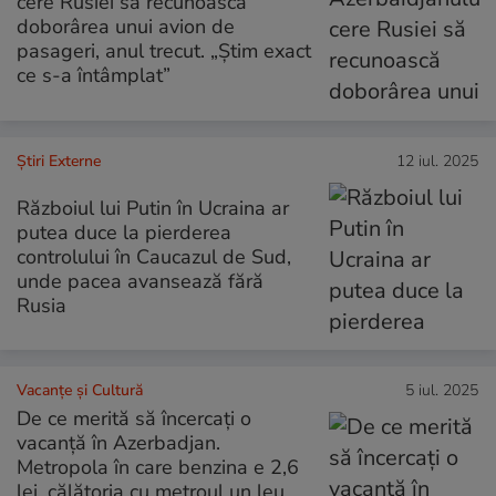
cere Rusiei să recunoască
doborârea unui avion de
pasageri, anul trecut. „Știm exact
ce s-a întâmplat”
Știri Externe
12 iul. 2025
Războiul lui Putin în Ucraina ar
putea duce la pierderea
controlului în Caucazul de Sud,
unde pacea avansează fără
Rusia
Vacanțe și Cultură
5 iul. 2025
De ce merită să încercați o
vacanță în Azerbadjan.
Metropola în care benzina e 2,6
lei, călătoria cu metroul un leu,