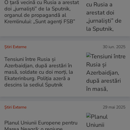
O țară vecină cu Rusia a arestat
doi „jurnaliști” de la Sputnik,
organul de propagandă al
Kremlinului: „Sunt agenți FSB”
Știri Externe
30 iun. 2025
Tensiuni între Rusia și
Azerbaidjan, după arestări în
masă, soldate cu doi morți, la
Ekaterinburg. Poliția azeră a
descins la sediul Sputnik
Știri Externe
29 mai 2025
Planul Uniunii Europene pentru
Marea Neagră: o regiune