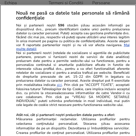
Echipa
Termeni și Conditii
Persoane
Publicitate
Abonamente
Sitemap
Nouă ne pasă ca datele tale personale să rămână
Politica de
Autori
confidențiale
confidențialitate
Noi și partenerii noștri
596
stocăm și/sau accesăm informații pe
dispozitivul dvs., precum identificatorii cookie unici pentru prelucrarea
datelor cu caracter personal. Puteți accepta sau gestiona preferințele dvs.
Ringier România
făcând clic mai jos, respectiv vă puteți opune utilizării unui interes legitim
în orice moment pe pagina cu politica de confidențialitate. Aceste alegeri
vor fi raportate partenerilor noștri și nu vă vor afecta navigarea.
Mai
Libertatea pentru
ELLE
Locuri de muncă
multe detalii
femei
Noi si partenerii nostri (retelele de socializare si agentiile de publicitate
Gazeta Sporturilor
Imobiliare.ro
partenere, precum si furnizorii nostri de servicii de date analitice)
Unica.ro
prelucram date pentru a permite website-ului sa functioneze, pentru a
Stiri mondene
Jobradar24
personaliza continutul si anunturile publicitare afisate in functie de
Program TV
Calculator sarcina
Imoradar24
interesele si/sau profilul dvs., pentru a va oferi functionalitati aferente
retelelor de socializare si pentru a analiza traficul pe website. Beneficiati
Avantaje
Ajută Copiii
Colecții Libertatea
de drepturile prevazute de art. 15-22 din GDPR in legatura cu
prelucrarea datelor cu caracter personal. Aceste drepturi pot fi exercitate
prin modalitatea indicata
aici
. Prin click pe “ACCEPT TOATE”, acceptati
Pariază responsabil! Decizia ONJN nr. 821/25.09.2025.
folosirea tuturor Tehnologiilor de tip Cookie, care implica inclusiv acceptul
Jocurile de noroc sunt interzise minorilor.
dvs. cu privire la stocarea/accesarea informatiilor de catre Vendor-ii cu
care colaboram. Prin click pe “VREAU SA MODIFIC SETARILE
INDIVIDUAL” puteti schimba preferintele in mod individual, mai putin
cele legate de cookie strict necesare pentru functionarea website-ului.
© 2026 Ringier Romania. Toate drepturile rezervate
Atât noi, cât și partenerii noștri prelucrăm datele pentru a oferi:
Măsurarea performanței reclamelor. Utilizarea profilurilor pentru
selectarea conținutului personalizat. Stocarea și/sau accesarea
informațiilor de pe un dispozitiv. Dezvoltarea și îmbunătățirea serviciilor.
Crearea profilurilor de conținut personalizat. Utilizarea profilurilor pentru