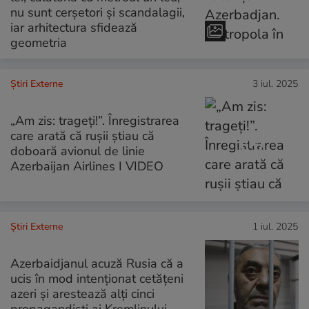
nu sunt cerșetori și scandalagii,
iar arhitectura sfidează
geometria
Știri Externe
3 iul. 2025
„Am zis: trageți!”. Înregistrarea
care arată că rușii știau că
doboară avionul de linie
Azerbaijan Airlines I VIDEO
Știri Externe
1 iul. 2025
Azerbaidjanul acuză Rusia că a
ucis în mod intenționat cetățeni
azeri și arestează alți cinci