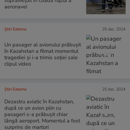
supraviețuit în coada ruptă a
aeronavei
Știri Externe
25 dec. 2024
Un pasager al avionului prăbușit
în Kazahstan a filmat momentul
tragediei și i-a trimis soției sale
clipul video
Știri Externe
25 dec. 2024
Dezastru aviatic în Kazahstan,
după ce un avion plin cu
pasageri s-a prăbușit chiar
lângă aeroport. Momentul a fost
surprins de martori