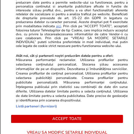
Unica.ro
prelucram date pentru a permite website-ului sa functioneze, pentru a
Stiri mondene
Jobradar24
personaliza continutul si anunturile publicitare afisate in functie de
Program TV
Calculator sarcina
Imoradar24
interesele si/sau profilul dvs., pentru a va oferi functionalitati aferente
retelelor de socializare si pentru a analiza traficul pe website. Beneficiati
Avantaje
Ajută Copiii
Colecții Libertatea
de drepturile prevazute de art. 15-22 din GDPR in legatura cu
prelucrarea datelor cu caracter personal. Aceste drepturi pot fi exercitate
prin modalitatea indicata
aici
. Prin click pe “ACCEPT TOATE”, acceptati
Pariază responsabil! Decizia ONJN nr. 821/25.09.2025.
folosirea tuturor Tehnologiilor de tip Cookie, care implica inclusiv acceptul
dvs. cu privire la stocarea/accesarea informatiilor de catre Vendor-ii cu
Jocurile de noroc sunt interzise minorilor.
care colaboram. Prin click pe “VREAU SA MODIFIC SETARILE
INDIVIDUAL” puteti schimba preferintele in mod individual, mai putin
cele legate de cookie strict necesare pentru functionarea website-ului.
© 2026 Ringier Romania. Toate drepturile rezervate
Atât noi, cât și partenerii noștri prelucrăm datele pentru a oferi:
Măsurarea performanței reclamelor. Utilizarea profilurilor pentru
selectarea conținutului personalizat. Stocarea și/sau accesarea
informațiilor de pe un dispozitiv. Dezvoltarea și îmbunătățirea serviciilor.
Crearea profilurilor de conținut personalizat. Utilizarea profilurilor pentru
Actualizare preferințe cookies
selectarea publicității personalizate. Crearea profilurilor pentru
publicitate personalizată. Măsurarea performanței conținutului.
Înțelegerea publicului prin statistici sau combinații de date din surse
diferite. Utilizarea datelor limitate pentru a selecta conținutul. Utilizarea
de date limitate pentru a selecta publicitatea. Date precise de geolocație
și identificarea prin scanarea dispozitivului.
Listă parteneri (furnizori)
ACCEPT TOATE
VREAU SA MODIFIC SETARILE INDIVIDUAL