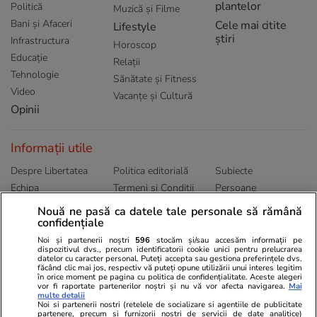
plantelor
Politică
Muzică și Filme
Bani și Afaceri
Cele mai citite
Lifestyle
știri
Infrastructura
Horoscop
Educație
Relații
Tehnologie
Sănătate și Fitness
Video
Vacanțe și Cultură
Opinii
Informații utile
Despre Libertatea
Politica editorială
Subiecte
Echipa
Termeni și Conditii
Persoane
Publicitate
Abonamente
Sitemap
Nouă ne pasă ca datele tale personale să rămână
confidențiale
Politica de
Autori
confidențialitate
Noi și partenerii noștri
596
stocăm și/sau accesăm informații pe
dispozitivul dvs., precum identificatorii cookie unici pentru prelucrarea
datelor cu caracter personal. Puteți accepta sau gestiona preferințele dvs.
Ringier România
făcând clic mai jos, respectiv vă puteți opune utilizării unui interes legitim
în orice moment pe pagina cu politica de confidențialitate. Aceste alegeri
vor fi raportate partenerilor noștri și nu vă vor afecta navigarea.
Mai
Libertatea pentru
ELLE
Locuri de muncă
multe detalii
femei
Noi si partenerii nostri (retelele de socializare si agentiile de publicitate
Gazeta Sporturilor
Imobiliare.ro
partenere, precum si furnizorii nostri de servicii de date analitice)