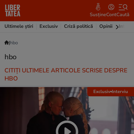
Susține
Cont
Caută
Ultimele știri
Exclusiv
Criză politică
Opinii
Intervi
|
hbo
hbo
CITIȚI ULTIMELE ARTICOLE SCRISE DESPRE
HBO
Exclusiv
Interviu