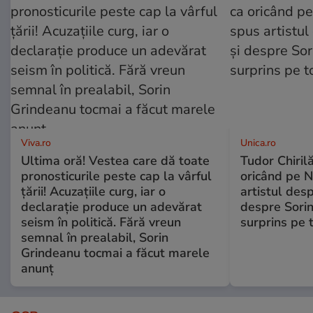
Viva.ro
Unica.ro
Ultima oră! Vestea care dă toate
Tudor Chiril
pronosticurile peste cap la vârful
oricând pe N
țării! Acuzațiile curg, iar o
artistul desp
declarație produce un adevărat
despre Sorin
seism în politică. Fără vreun
surprins pe 
semnal în prealabil, Sorin
Grindeanu tocmai a făcut marele
anunț