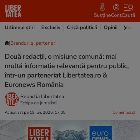
Susține
Cont
Caută
Ultimele știri
Exclusiv
Criză politică
Opinii
Video
|
Branduri și parteneri
Două redacții, o misiune comună: mai
multă informație relevantă pentru public,
într-un parteneriat Libertatea.ro &
Euronews România
Redacția Libertatea
Echipa de jurnaliști
Actualizat pe 19 iun. 2026, 17:05
Comentează