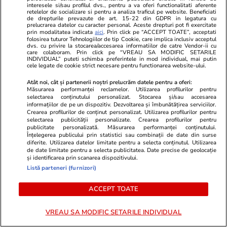
bebelușul lui Yamal
interesele si/sau profilul dvs., pentru a va oferi functionalitati aferente
retelelor de socializare si pentru a analiza traficul pe website. Beneficiati
de drepturile prevazute de art. 15-22 din GDPR in legatura cu
prelucrarea datelor cu caracter personal. Aceste drepturi pot fi exercitate
prin modalitatea indicata
aici
. Prin click pe “ACCEPT TOATE”, acceptati
folosirea tuturor Tehnologiilor de tip Cookie, care implica inclusiv acceptul
dvs. cu privire la stocarea/accesarea informatiilor de catre Vendor-ii cu
care colaboram. Prin click pe “VREAU SA MODIFIC SETARILE
INDIVIDUAL” puteti schimba preferintele in mod individual, mai putin
cele legate de cookie strict necesare pentru functionarea website-ului.
Atât noi, cât și partenerii noștri prelucrăm datele pentru a oferi:
Măsurarea performanței reclamelor. Utilizarea profilurilor pentru
selectarea conținutului personalizat. Stocarea și/sau accesarea
informațiilor de pe un dispozitiv. Dezvoltarea și îmbunătățirea serviciilor.
Crearea profilurilor de conținut personalizat. Utilizarea profilurilor pentru
selectarea publicității personalizate. Crearea profilurilor pentru
publicitate personalizată. Măsurarea performanței conținutului.
Înțelegerea publicului prin statistici sau combinații de date din surse
diferite. Utilizarea datelor limitate pentru a selecta conținutul. Utilizarea
de date limitate pentru a selecta publicitatea. Date precise de geolocație
și identificarea prin scanarea dispozitivului.
Listă parteneri (furnizori)
ACCEPT TOATE
PARTENERI
VREAU SA MODIFIC SETARILE INDIVIDUAL