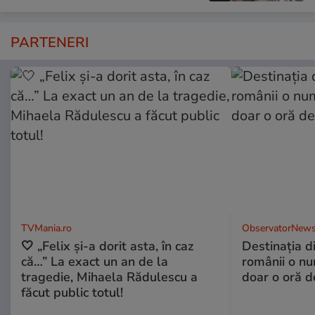
PARTENERI
TVMania.ro
ObservatorNews
🤍 „Felix și-a dorit asta, în caz
Destinaţia d
că…” La exact un an de la
românii o nu
tragedie, Mihaela Rădulescu a
doar o oră d
făcut public totul!