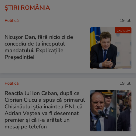
ȘTIRI ROMÂNIA
Politică
19 iul.
Exclusiv
Nicușor Dan, fără nicio zi de
concediu de la începutul
mandatului. Explicațiile
Președinției
Politică
19 iul.
Reacția lui Ion Ceban, după ce
Ciprian Ciucu a spus că primarul
Chișinăului știa înaintea PNL că
Adrian Veștea va fi desemnat
premier și că i-a arătat un
mesaj pe telefon