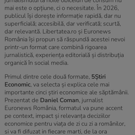
jurnalismului la noile obiceiuri de consum nu
mai este o opțiune, ci o necesitate. În 2026,
publicul își dorește informație rapidă, dar nu
superficială; accesibilă, dar verificată; scurtă,
dar relevantă. Libertatea.ro și Euronews
România își propun să răspundă acestei nevoi
printr-un format care combină rigoarea
jurnalistică, experiența editorială și distribuția
organică în social media.
Primul dintre cele două formate,
5Știri
Economic
, va selecta și explica cele mai
importante cinci știri economice ale săptămânii.
Prezentat de
Daniel Coman
, jurnalist
Euronews România, formatul va pune accent
pe context, impact și relevanța deciziilor
economice pentru viața de zi cu zi a românilor,
si va fi difuzat in fiecare marti, de la ora