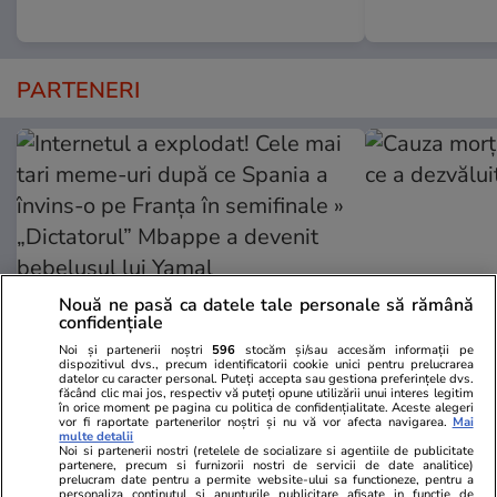
PARTENERI
Nouă ne pasă ca datele tale personale să rămână
confidențiale
Noi și partenerii noștri
596
stocăm și/sau accesăm informații pe
dispozitivul dvs., precum identificatorii cookie unici pentru prelucrarea
datelor cu caracter personal. Puteți accepta sau gestiona preferințele dvs.
GSP.ro
GSP.ro
făcând clic mai jos, respectiv vă puteți opune utilizării unui interes legitim
Internetul a explodat! Cele mai
Cauza morții
în orice moment pe pagina cu politica de confidențialitate. Aceste alegeri
vor fi raportate partenerilor noștri și nu vă vor afecta navigarea.
Mai
tari meme-uri după ce Spania a
a dezvăluit 
multe detalii
Noi si partenerii nostri (retelele de socializare si agentiile de publicitate
învins-o pe Franța în semifinale »
partenere, precum si furnizorii nostri de servicii de date analitice)
„Dictatorul” Mbappe a devenit
prelucram date pentru a permite website-ului sa functioneze, pentru a
personaliza continutul si anunturile publicitare afisate in functie de