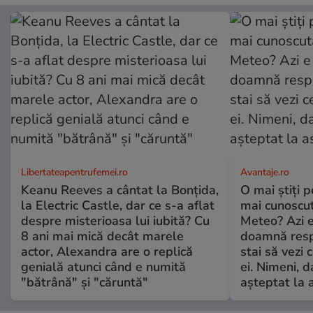
Libertateapentrufemei.ro
Avantaje.ro
Keanu Reeves a cântat la Bonțida,
O mai știți 
la Electric Castle, dar ce s-a aflat
mai cunoscu
despre misterioasa lui iubită? Cu
Meteo? Azi e
8 ani mai mică decât marele
doamnă respe
actor, Alexandra are o replică
stai să vezi 
genială atunci când e numită
ei. Nimeni, d
"bătrână" și "căruntă"
așteptat la 