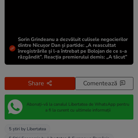
Sorin Grindeanu a dezvăluit culisele negocierilor
dintre Nicușor Dan și partide: „A reascultat
înregistrările și l-a întrebat pe Bolojan de ce s-a
răzgândit”. Reacția premierului demis: „A tăcut”
Share
Comentează
Abonați-vă la canalul Libertatea de WhatsApp pentru
a fi la curent cu ultimele informații
5 știri by Libertatea