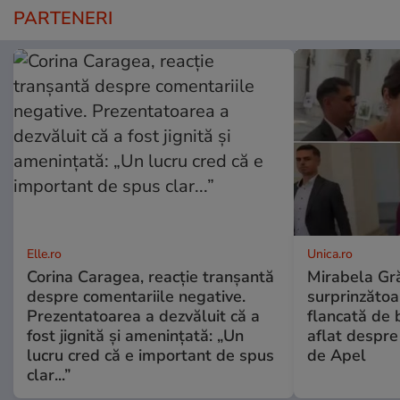
PARTENERI
Elle.ro
Unica.ro
Corina Caragea, reacție tranșantă
Mirabela Gră
despre comentariile negative.
surprinzătoar
Prezentatoarea a dezvăluit că a
flancată de 
fost jignită și amenințată: „Un
aflat despre
lucru cred că e important de spus
de Apel
clar...”