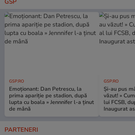
GSP
GSP.RO
GSP.RO
Emoționant: Dan Petrescu, la
Și-au pus mâ
prima apariție pe stadion, după
văzut! » Cum
lupta cu boala » Jennnifer l-a ținut
lui FCSB, du
de mână
Inaugurat as
PARTENERI