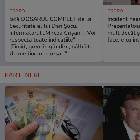
GSP.RO
GSP.RO
Iată DOSARUL COMPLET de la
Incident neaș
Securitate al lui Dan Șucu,
Prezentatoa
informatorul „Mircea Crișan”: „Voi
mult decât și
respecta toate indicațiile” +
face, e cu int
„Timid, greoi în gândire, bâlbâit.
Un mediocru necesar!”
PARTENERI