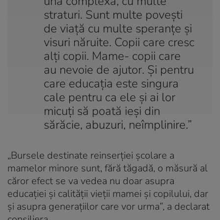
una complexă, cu multe
straturi. Sunt multe povești
de viață cu multe speranțe și
visuri năruite. Copii care cresc
alți copii. Mame- copii care
au nevoie de ajutor. Și pentru
care educația este singura
cale pentru ca ele și ai lor
micuți să poată ieși din
sărăcie, abuzuri, neîmplinire.”
„Bursele destinate reinserţiei şcolare a
mamelor minore sunt, fără tăgadă, o măsură al
căror efect se va vedea nu doar asupra
educaţiei şi calităţii vieţii mamei şi copilului, dar
şi asupra generaţiilor care vor urma”, a declarat
consiliera.