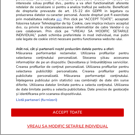
interesele si/sau profilul dvs., pentru a va oferi functionalitati aferente
retelelor de socializare si pentru a analiza traficul pe website. Beneficiati
de drepturile prevazute de art. 15-22 din GDPR in legatura cu
prelucrarea datelor cu caracter personal. Aceste drepturi pot fi exercitate
Advertorial
Advertorial
prin modalitatea indicata
aici
. Prin click pe “ACCEPT TOATE”, acceptati
folosirea tuturor Tehnologiilor de tip Cookie, care implica inclusiv acceptul
Smart is the new chic: Cum ne
Înscrie-te ac
dvs. cu privire la stocarea/accesarea informatiilor de catre Vendor-ii cu
ajută tehnologia să ne reinventăm
voucher de 5
care colaboram. Prin click pe “VREAU SA MODIFIC SETARILE
INDIVIDUAL” puteti schimba preferintele in mod individual, mai putin
cele legate de cookie strict necesare pentru functionarea website-ului.
Atât noi, cât și partenerii noștri prelucrăm datele pentru a oferi:
PARTENERI
Măsurarea performanței reclamelor. Utilizarea profilurilor pentru
selectarea conținutului personalizat. Stocarea și/sau accesarea
informațiilor de pe un dispozitiv. Dezvoltarea și îmbunătățirea serviciilor.
Crearea profilurilor de conținut personalizat. Utilizarea profilurilor pentru
selectarea publicității personalizate. Crearea profilurilor pentru
publicitate personalizată. Măsurarea performanței conținutului.
Înțelegerea publicului prin statistici sau combinații de date din surse
diferite. Utilizarea datelor limitate pentru a selecta conținutul. Utilizarea
de date limitate pentru a selecta publicitatea. Date precise de geolocație
și identificarea prin scanarea dispozitivului.
Listă parteneri (furnizori)
ACCEPT TOATE
VREAU SA MODIFIC SETARILE INDIVIDUAL
Wowbiz.ro
Redactia.ro