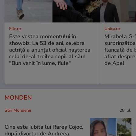
Elle.ro
Unica.ro
Este vestea momentului în
Mirabela Gră
showbiz! La 53 de ani, celebra
surprinzătoar
actriță a anunțat oficial nașterea
flancată de 
celui de-al treilea copil al său:
aflat despre
"Bun venit în lume, fiule"
de Apel
MONDEN
Stiri Mondene
28 iul.
Cine este iubita lui Rareș Cojoc,
după divorțul de Andreea