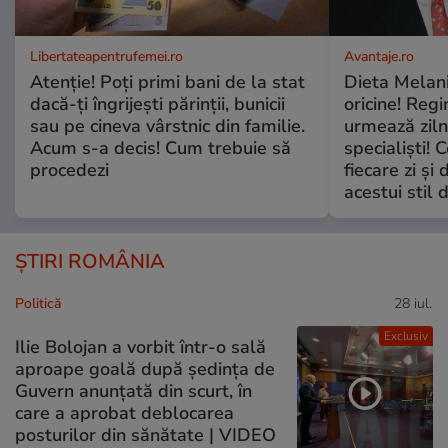
Libertateapentrufemei.ro
Avantaje.ro
Atenție! Poți primi bani de la stat
Dieta Melan
dacă-ți îngrijești părinții, bunicii
oricine! Regi
sau pe cineva vârstnic din familie.
urmează zilni
Acum s-a decis! Cum trebuie să
specialiști! 
procedezi
fiecare zi și 
acestui stil 
ȘTIRI ROMÂNIA
Politică
28 iul.
Exclusiv
Ilie Bolojan a vorbit într-o sală
aproape goală după ședința de
Guvern anunțată din scurt, în
care a aprobat deblocarea
posturilor din sănătate | VIDEO