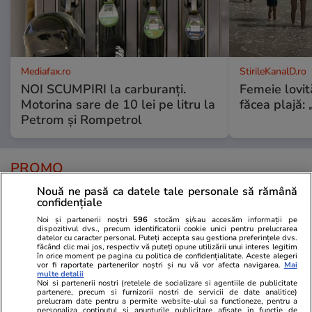
Mediafax.ro
StirileKanalD.ro
NOI SCUMPIRI la carburanți.
Femeie lovit
Motorina sare de 10 lei pe litru la
făcea plajă: „
Petrom și Rompetrol
PROMO
Nouă ne pasă ca datele tale personale să rămână
confidențiale
Noi și partenerii noștri
596
stocăm și/sau accesăm informații pe
dispozitivul dvs., precum identificatorii cookie unici pentru prelucrarea
datelor cu caracter personal. Puteți accepta sau gestiona preferințele dvs.
făcând clic mai jos, respectiv vă puteți opune utilizării unui interes legitim
în orice moment pe pagina cu politica de confidențialitate. Aceste alegeri
vor fi raportate partenerilor noștri și nu vă vor afecta navigarea.
Mai
multe detalii
Noi si partenerii nostri (retelele de socializare si agentiile de publicitate
partenere, precum si furnizorii nostri de servicii de date analitice)
prelucram date pentru a permite website-ului sa functioneze, pentru a
personaliza continutul si anunturile publicitare afisate in functie de