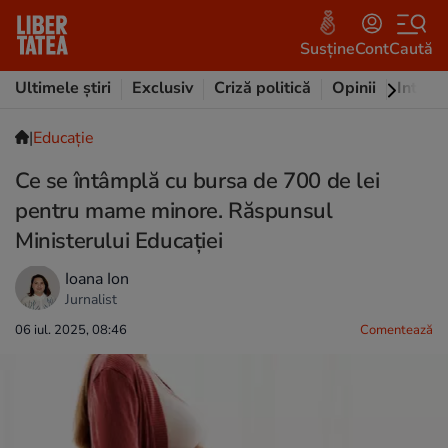
Susține
Cont
Caută
Ultimele știri
Exclusiv
Criză politică
Opinii
Intervi
|
Educație
Ce se întâmplă cu bursa de 700 de lei
pentru mame minore. Răspunsul
Ministerului Educației
Ioana Ion
Jurnalist
06 iul. 2025, 08:46
Comentează