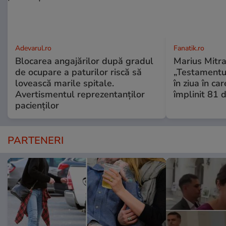
Adevarul.ro
Fanatik.ro
Blocarea angajărilor după gradul
Marius Mitra
de ocupare a paturilor riscă să
„Testamentul
lovească marile spitale.
în ziua în car
Avertismentul reprezentanților
împlinit 81 d
pacienților
PARTENERI