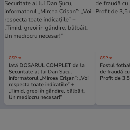
GSP.ro
GSP.ro
Iată DOSARUL COMPLET de la
Fostul fotba
Securitate al lui Dan Șucu,
de fraudă cu 
informatorul „Mircea Crișan”: „Voi
Profit de 3,
respecta toate indicațiile” +
„Timid, greoi în gândire, bâlbâit.
Un mediocru necesar!”