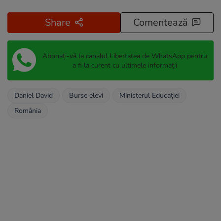
Share
Comentează
Abonați-vă la canalul Libertatea de WhatsApp pentru
a fi la curent cu ultimele informații
Daniel David
Burse elevi
Ministerul Educaţiei
România