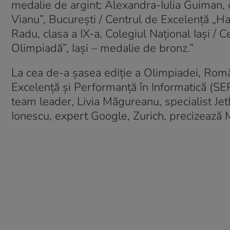
medalie de argint; Alexandra-Iulia Guiman, c
Vianu”, București / Centrul de Excelență „H
Radu, clasa a IX-a, Colegiul Național Iași /
Olimpiadă”, Iași – medalie de bronz.”
La cea de-a șasea ediție a Olimpiadei, Româ
Excelență și Performanță în Informatică (SE
team leader, Livia Măgureanu, specialist Je
Ionescu, expert Google, Zurich, precizează M