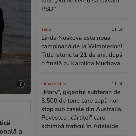
luni: „Nu ne cereți să salvăm
PSD”
Tenis
11 iul.
Linda Noskova este noua
campioană de la Wimbledon!
Titlu istoric la 21 de ani, după
o finală cu Karolina Muchova
Infrastructura
11 iul.
„Mary”, gigantul subteran de
3.500 de tone care sapă non-
stop sub casele din Australia.
Povestea „cârtiței” care
tică
schimbă traficul în Adelaide
ională a