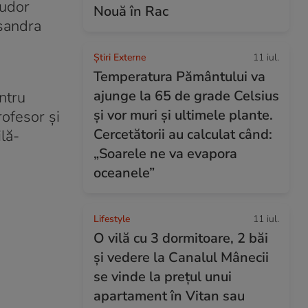
Tudor
Nouă în Rac
csandra
Știri Externe
11 iul.
Temperatura Pământului va
ajunge la 65 de grade Celsius
ntru
și vor muri și ultimele plante.
ofesor și
Cercetătorii au calculat când:
lă-
„Soarele ne va evapora
oceanele”
Lifestyle
11 iul.
O vilă cu 3 dormitoare, 2 băi
și vedere la Canalul Mânecii
se vinde la prețul unui
apartament în Vitan sau