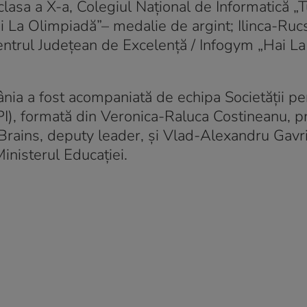
lasa a X-a, Colegiul Național de Informatică „
ai La Olimpiadă”– medalie de argint; Ilinca-Ru
 Centrul Județean de Excelență / Infogym „Hai La
nia a fost acompaniată de echipa Societății pe
PI), formată din Veronica-Raluca Costineanu, pr
tBrains, deputy leader, și Vlad-Alexandru Gavri
inisterul Educației.