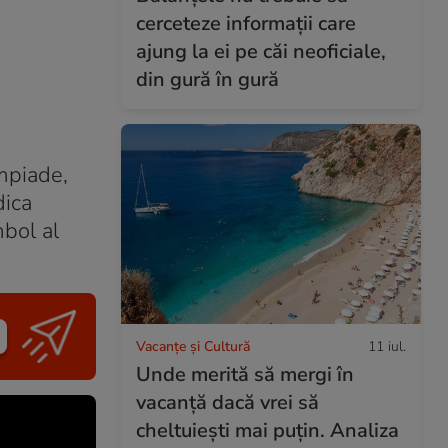
cerceteze informații care
ajung la ei pe căi neoficiale,
din gură în gură
impiade,
dica
mbol al
Vacanțe și Cultură
11 iul.
Unde merită să mergi în
vacanță dacă vrei să
cheltuiești mai puțin. Analiza