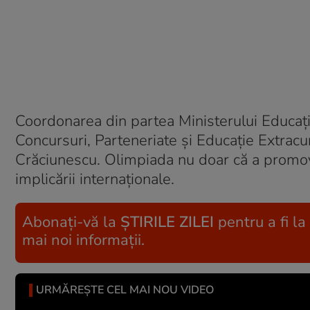
Coordonarea din partea Ministerului Educație
Concursuri, Parteneriate și Educație Extracu
Crăciunescu. Olimpiada nu doar că a promova
implicării internaționale.
Abonați-vă la
ȘTIRILE ZILEI
pentru a fi la
mai noi informații.
URMĂREȘTE CEL MAI NOU VIDEO