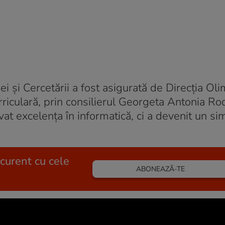
i și Cercetării a fost asigurată de Direcția Ol
rriculară, prin consilierul Georgeta Antonia Ro
t excelența în informatică, ci a devenit un si
 curent cu cele
ABONEAZĂ-TE