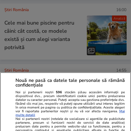
Știri România
16:00
Analiză
Cele mai bune piscine pentru
câini: cât costă, ce modele
există și cum alegi varianta
potrivită
Știri România
14:55
Șeful DNSC, despre atacul
Nouă ne pasă ca datele tale personale să rămână
confidențiale
cibernetic de la Cadastru:
Noi și partenerii noștri
596
stocăm și/sau accesăm informații pe
„Atacatorul a fost norocos, i s-
dispozitivul dvs., precum identificatorii cookie unici pentru prelucrarea
datelor cu caracter personal. Puteți accepta sau gestiona preferințele dvs.
au aliniat planetele.” Când
făcând clic mai jos, respectiv vă puteți opune utilizării unui interes legitim
în orice moment pe pagina cu politica de confidențialitate. Aceste alegeri
revine sistemul online ANCPI
vor fi raportate partenerilor noștri și nu vă vor afecta navigarea.
Mai
multe detalii
Noi si partenerii nostri (retelele de socializare si agentiile de publicitate
partenere, precum si furnizorii nostri de servicii de date analitice)
prelucram date pentru a permite website-ului sa functioneze, pentru a
personaliza continutul si anunturile publicitare afisate in functie de
Știri România
13:46