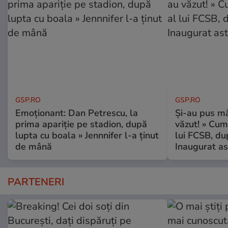
GSP.RO
GSP.RO
Emoționant: Dan Petrescu, la
Și-au pus mâ
prima apariție pe stadion, după
văzut! » Cum
lupta cu boala » Jennnifer l-a ținut
lui FCSB, du
de mână
Inaugurat as
PARTENERI