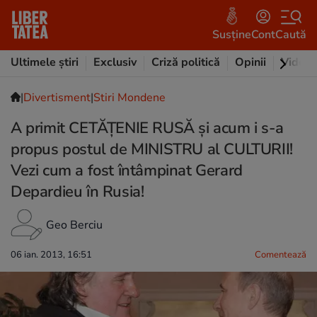
Susține
Cont
Caută
Ultimele știri
Exclusiv
Criză politică
Opinii
Video
|
Divertisment
|
Stiri Mondene
A primit CETĂŢENIE RUSĂ şi acum i s-a
propus postul de MINISTRU al CULTURII!
Vezi cum a fost întâmpinat Gerard
Depardieu în Rusia!
Geo Berciu
06 ian. 2013, 16:51
Comentează