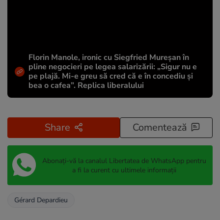
Florin Manole, ironic cu Siegfried Mureșan în
pline negocieri pe legea salarizării: „Sigur nu e
pe plajă. Mi-e greu să cred că e în concediu și
bea o cafea”. Replica liberalului
Share
Comentează
Abonați-vă la canalul Libertatea de WhatsApp pentru
a fi la curent cu ultimele informații
Gérard Depardieu