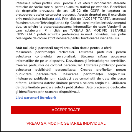
interesele si/sau profilul dvs., pentru a va oferi functionalitati aferente
retelelor de socializare si pentru a analiza traficul pe website. Beneficiati
50 de ani de când Nadia
de drepturile prevazute de art. 15-22 din GDPR in legatura cu
prelucrarea datelor cu caracter personal. Aceste drepturi pot fi exercitate
Comăneci a obţinut primul 10
prin modalitatea indicata
aici
. Prin click pe “ACCEPT TOATE”, acceptati
folosirea tuturor Tehnologiilor de tip Cookie, care implica inclusiv acceptul
din istoria Jocurilor Olimpice, la
dvs. cu privire la stocarea/accesarea informatiilor de catre Vendor-ii cu
care colaboram. Prin click pe “VREAU SA MODIFIC SETARILE
Montreal 1976, în comentariul
INDIVIDUAL” puteti schimba preferintele in mod individual, mai putin
cele legate de cookie strict necesare pentru functionarea website-ului.
lui Cristian Țopescu
Atât noi, cât și partenerii noștri prelucrăm datele pentru a oferi:
Măsurarea performanței reclamelor. Utilizarea profilurilor pentru
selectarea conținutului personalizat. Stocarea și/sau accesarea
Opinii
09:00
informațiilor de pe un dispozitiv. Dezvoltarea și îmbunătățirea serviciilor.
Crearea profilurilor de conținut personalizat. Utilizarea profilurilor pentru
selectarea publicității personalizate. Crearea profilurilor pentru
publicitate personalizată. Măsurarea performanței conținutului.
Va reuși România să-și păstreze
Înțelegerea publicului prin statistici sau combinații de date din surse
diferite. Utilizarea datelor limitate pentru a selecta conținutul. Utilizarea
rating-ul la nivelul Botswanei?
de date limitate pentru a selecta publicitatea. Date precise de geolocație
și identificarea prin scanarea dispozitivului.
E asumată treaba!
Listă parteneri (furnizori)
ACCEPT TOATE
Opinii
08:00
VREAU SA MODIFIC SETARILE INDIVIDUAL