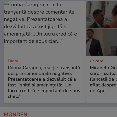
Elle.ro
Unica.ro
Corina Caragea, reacție tranșantă
Mirabela Gră
despre comentariile negative.
surprinzătoar
Prezentatoarea a dezvăluit că a
flancată de 
fost jignită și amenințată: „Un
aflat despre
lucru cred că e important de spus
de Apel
clar...”
MONDEN