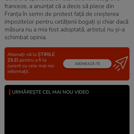
franceze, a anunţat că a decis să plece din
Franţa în semn de protest faţă de creşterea
impozitelor pentru cetăţenii bogaţi şi chiar dacă
măsura nu a mia fost adoptată, artistul nu şi-a
schimbat opinia.
Abonați-vă la
ȘTIRILE
ZILEI
pentru a fi la
ABONEAZĂ-TE
curent cu cele mai noi
informații.
URMĂREȘTE CEL MAI NOU VIDEO