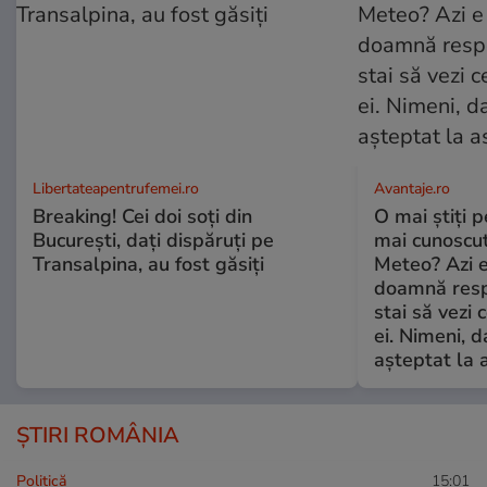
Libertateapentrufemei.ro
Avantaje.ro
Breaking! Cei doi soți din
O mai știți 
București, dați dispăruți pe
mai cunoscu
Transalpina, au fost găsiți
Meteo? Azi e
doamnă respe
stai să vezi 
ei. Nimeni, d
așteptat la 
ȘTIRI ROMÂNIA
Politică
15:01