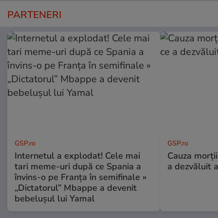
PARTENERI
GSP.ro
GSP.ro
Internetul a explodat! Cele mai
Cauza morții
tari meme-uri după ce Spania a
a dezvăluit 
învins-o pe Franța în semifinale »
„Dictatorul” Mbappe a devenit
bebelușul lui Yamal