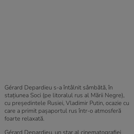
Gérard Depardieu s-a întâlnit sâmbătă, în
staţiunea Soci (pe litoralul rus al Mării Negre),
cu preşedintele Rusiei, Vladimir Putin, ocazie cu
care a primit paşaportul rus într-o atmosferă
foarte relaxată.
Gérard Depardieu, un star al cinematografiei