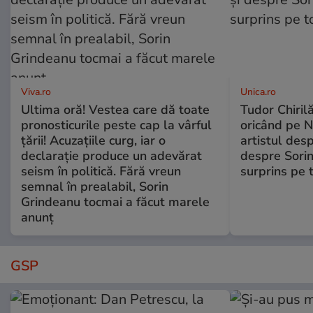
Viva.ro
Unica.ro
Ultima oră! Vestea care dă toate
Tudor Chiril
pronosticurile peste cap la vârful
oricând pe N
țării! Acuzațiile curg, iar o
artistul desp
declarație produce un adevărat
despre Sorin
seism în politică. Fără vreun
surprins pe 
semnal în prealabil, Sorin
Grindeanu tocmai a făcut marele
anunț
GSP