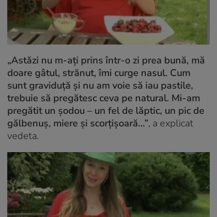
„Astăzi nu m-ați prins într-o zi prea bună, mă
doare gâtul, strănut, îmi curge nasul. Cum
sunt graviduță și nu am voie să iau pastile,
trebuie să pregătesc ceva pe natural. Mi-am
pregătit un șodou – un fel de lăptic, un pic de
gălbenuș, miere și scorțișoară…”
, a explicat
vedeta.