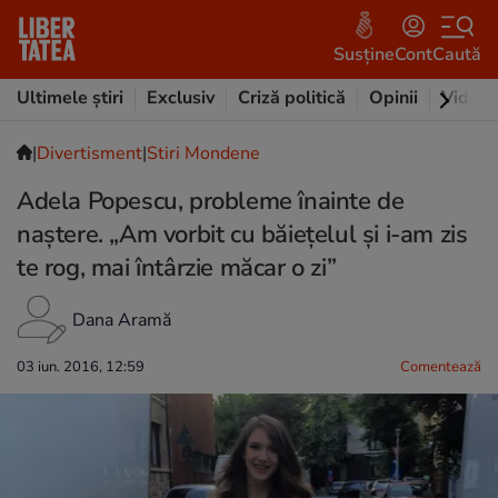
Susține
Cont
Caută
Ultimele știri
Exclusiv
Criză politică
Opinii
Video
|
Divertisment
|
Stiri Mondene
Adela Popescu, probleme înainte de
naștere. „Am vorbit cu băiețelul și i-am zis
te rog, mai întârzie măcar o zi”
Dana Aramă
03 iun. 2016, 12:59
Comentează