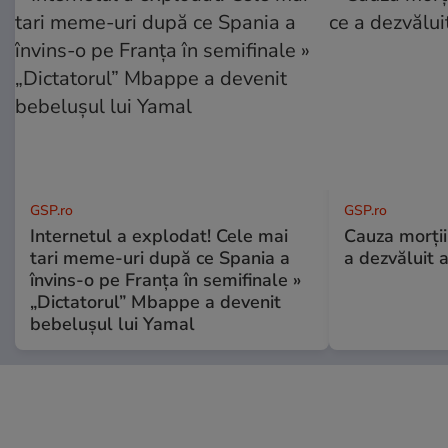
GSP.ro
GSP.ro
Internetul a explodat! Cele mai
Cauza morții
tari meme-uri după ce Spania a
a dezvăluit 
învins-o pe Franța în semifinale »
„Dictatorul” Mbappe a devenit
bebelușul lui Yamal