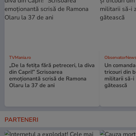
TVMania.ro
ObservatorNews
„De la fetița fără petreceri, la diva
Un comandan
din Capri!” Scrisoarea
tricouri din 
emoționantă scrisă de Ramona
militarii să-
Olaru la 37 de ani
gătească
PARTENERI