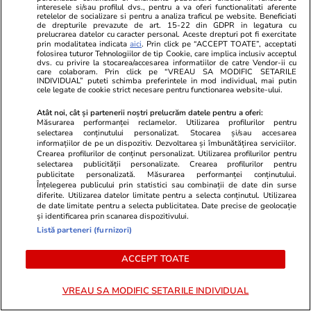
interesele si/sau profilul dvs., pentru a va oferi functionalitati aferente
retelelor de socializare si pentru a analiza traficul pe website. Beneficiati
Ce este Japandi, stilul de
de drepturile prevazute de art. 15-22 din GDPR in legatura cu
prelucrarea datelor cu caracter personal. Aceste drepturi pot fi exercitate
amenajare care combină
prin modalitatea indicata
aici
. Prin click pe “ACCEPT TOATE”, acceptati
folosirea tuturor Tehnologiilor de tip Cookie, care implica inclusiv acceptul
minimalismul japonez cu cel
dvs. cu privire la stocarea/accesarea informatiilor de catre Vendor-ii cu
care colaboram. Prin click pe “VREAU SA MODIFIC SETARILE
scandinav
INDIVIDUAL” puteti schimba preferintele in mod individual, mai putin
cele legate de cookie strict necesare pentru functionarea website-ului.
Atât noi, cât și partenerii noștri prelucrăm datele pentru a oferi:
Măsurarea performanței reclamelor. Utilizarea profilurilor pentru
selectarea conținutului personalizat. Stocarea și/sau accesarea
Știri România
17:44
informațiilor de pe un dispozitiv. Dezvoltarea și îmbunătățirea serviciilor.
MApN ar putea dirija traficul
Crearea profilurilor de conținut personalizat. Utilizarea profilurilor pentru
selectarea publicității personalizate. Crearea profilurilor pentru
aerian din România dacă
publicitate personalizată. Măsurarea performanței conținutului.
Înțelegerea publicului prin statistici sau combinații de date din surse
activitatea ROMATSA ar fi
diferite. Utilizarea datelor limitate pentru a selecta conținutul. Utilizarea
de date limitate pentru a selecta publicitatea. Date precise de geolocație
suspendată, anunță Radu
și identificarea prin scanarea dispozitivului.
Listă parteneri (furnizori)
Miruță
ACCEPT TOATE
Știri România
17:13
VREAU SA MODIFIC SETARILE INDIVIDUAL
Cum se raportează ministrul