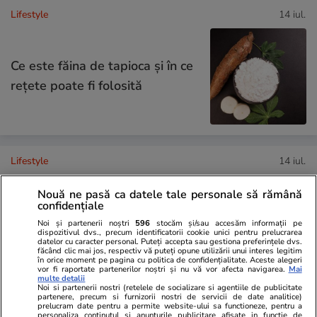
Lifestyle
14 iul.
Ce este făina de tapioca și în ce
rețete poate fi folosită
Lifestyle
14 iul.
Nouă ne pasă ca datele tale personale să rămână
confidențiale
Ce este săpunul de Marsilia și
Noi și partenerii noștri
596
stocăm și/sau accesăm informații pe
la ce se folosește
dispozitivul dvs., precum identificatorii cookie unici pentru prelucrarea
datelor cu caracter personal. Puteți accepta sau gestiona preferințele dvs.
făcând clic mai jos, respectiv vă puteți opune utilizării unui interes legitim
în orice moment pe pagina cu politica de confidențialitate. Aceste alegeri
vor fi raportate partenerilor noștri și nu vă vor afecta navigarea.
Mai
multe detalii
Noi si partenerii nostri (retelele de socializare si agentiile de publicitate
partenere, precum si furnizorii nostri de servicii de date analitice)
prelucram date pentru a permite website-ului sa functioneze, pentru a
Lifestyle
08 iul.
personaliza continutul si anunturile publicitare afisate in functie de