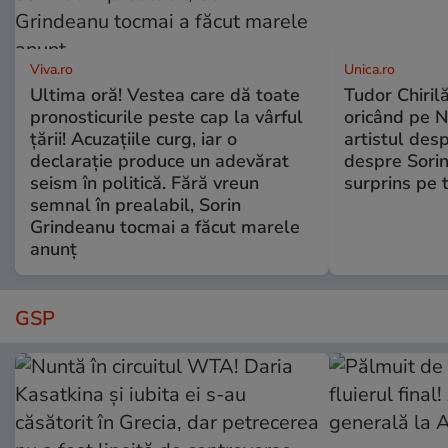
Viva.ro
Unica.ro
Ultima oră! Vestea care dă toate
Tudor Chiril
pronosticurile peste cap la vârful
oricând pe N
țării! Acuzațiile curg, iar o
artistul desp
declarație produce un adevărat
despre Sorin
seism în politică. Fără vreun
surprins pe 
semnal în prealabil, Sorin
Grindeanu tocmai a făcut marele
anunț
GSP