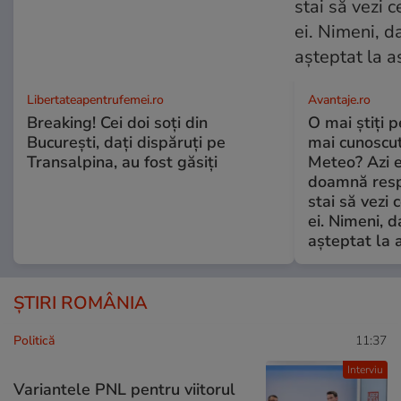
Libertateapentrufemei.ro
Avantaje.ro
Breaking! Cei doi soți din
O mai știți 
București, dați dispăruți pe
mai cunoscu
Transalpina, au fost găsiți
Meteo? Azi e
doamnă respe
stai să vezi 
ei. Nimeni, d
așteptat la 
ȘTIRI ROMÂNIA
Politică
11:37
Interviu
Variantele PNL pentru viitorul