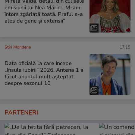
Mirela Vaida, detalii din culisele
emisiunii lui Nea Mărin: „M-am
întors zgâriată toată. Praful s-a
ales de gene și extensii”
Stiri Mondene
17:15
Data oficială la care începe
„Insula iubirii” 2026. Antena 1 a
făcut anunțul mult așteptat
despre sezonul 10
PARTENERI