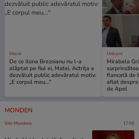
Elle.ro
Unica.ro
De ce Ilona Brezoianu nu l-a
Mirabela Gră
alăptat pe fiul ei, Matei. Actrița a
surprinzătoar
dezvăluit public adevăratul motiv:
flancată de 
„E corpul meu..."
aflat despre
de Apel
MONDEN
Stiri Mondene
17:59