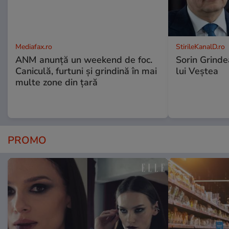
Mediafax.ro
StirileKanalD.ro
ANM anunță un weekend de foc.
Sorin Grinde
Caniculă, furtuni și grindină în mai
lui Veștea
multe zone din țară
PROMO