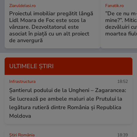
ZiaruldeIasi.ro
Fanatik.ro
Proiectul imobiliar pregătit lângă
”De ce nu m
Lidl Moara de Foc este scos la
mine?”. Miti
vânzare. Dezvoltatorul este
dezvăluiri c
asociat în piață cu un alt proiect
moartea fiul
de anvergură
ULTIMELE ȘTIRI
Infrastructura
18:52
Șantierul podului de la Ungheni – Zagarancea:
Se lucrează pe ambele maluri ale Prutului la
legătura rutieră dintre România și Republica
Moldova
Știri România
18:39