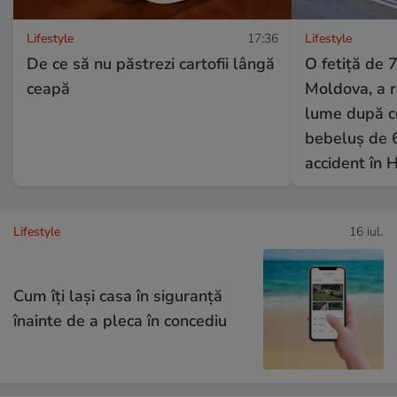
Lifestyle
17:36
Lifestyle
De ce să nu păstrezi cartofii lângă
O fetiță de 7
ceapă
Moldova, a 
lume după ce
bebeluș de 6
accident în H
Lifestyle
16 iul.
Cum îţi laşi casa în siguranţă
înainte de a pleca în concediu