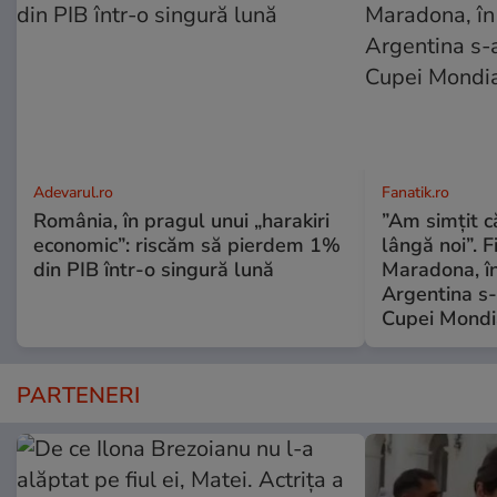
Adevarul.ro
Fanatik.ro
România, în pragul unui „harakiri
”Am simțit că
economic”: riscăm să pierdem 1%
lângă noi”. F
din PIB într-o singură lună
Maradona, în
Argentina s-a
Cupei Mondi
PARTENERI