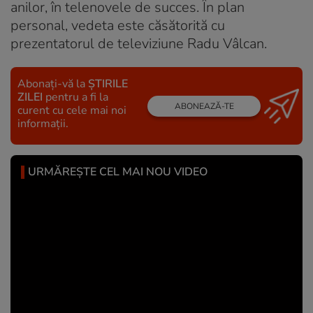
anilor, în telenovele de succes. În plan
personal, vedeta este căsătorită cu
prezentatorul de televiziune Radu Vâlcan.
Abonați-vă la
ȘTIRILE
ZILEI
pentru a fi la
ABONEAZĂ-TE
curent cu cele mai noi
informații.
URMĂREȘTE CEL MAI NOU VIDEO