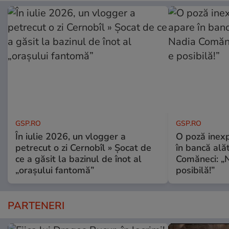
GSP.RO
GSP.RO
În iulie 2026, un vlogger a
O poză inexp
petrecut o zi Cernobîl » Șocat de
în bancă ală
ce a găsit la bazinul de înot al
Comăneci: „N
„orașului fantomă”
posibilă!”
PARTENERI