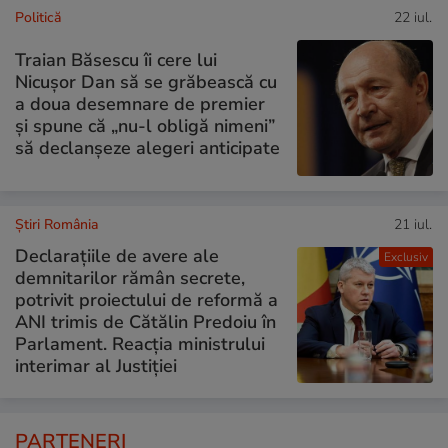
Politică
22 iul.
Traian Băsescu îi cere lui
Nicușor Dan să se grăbească cu
a doua desemnare de premier
și spune că „nu-l obligă nimeni”
să declanșeze alegeri anticipate
Știri România
21 iul.
Declarațiile de avere ale
Exclusiv
demnitarilor rămân secrete,
potrivit proiectului de reformă a
ANI trimis de Cătălin Predoiu în
Parlament. Reacția ministrului
interimar al Justiției
PARTENERI