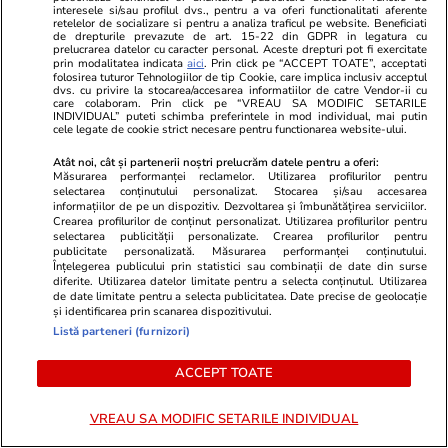
A rupt tăcerea fără nicio rușine!
Surpriză pen
interesele si/sau profilul dvs., pentru a va oferi functionalitati aferente
Daniela Crudu spune totul despre
aproape 9 la
retelelor de socializare si pentru a analiza traficul pe website. Beneficiati
de drepturile prevazute de art. 15-22 din GDPR in legatura cu
activitatea ei de pe platformele
la niciun lice
prelucrarea datelor cu caracter personal. Aceste drepturi pot fi exercitate
prin modalitatea indicata
aici
. Prin click pe “ACCEPT TOATE”, acceptati
pentru adulți: „Fac ce vreau, e
folosirea tuturor Tehnologiilor de tip Cookie, care implica inclusiv acceptul
wow!”
dvs. cu privire la stocarea/accesarea informatiilor de catre Vendor-ii cu
care colaboram. Prin click pe “VREAU SA MODIFIC SETARILE
INDIVIDUAL” puteti schimba preferintele in mod individual, mai putin
cele legate de cookie strict necesare pentru functionarea website-ului.
PARTENERI
Atât noi, cât și partenerii noștri prelucrăm datele pentru a oferi:
Măsurarea performanței reclamelor. Utilizarea profilurilor pentru
selectarea conținutului personalizat. Stocarea și/sau accesarea
informațiilor de pe un dispozitiv. Dezvoltarea și îmbunătățirea serviciilor.
Crearea profilurilor de conținut personalizat. Utilizarea profilurilor pentru
selectarea publicității personalizate. Crearea profilurilor pentru
publicitate personalizată. Măsurarea performanței conținutului.
Înțelegerea publicului prin statistici sau combinații de date din surse
diferite. Utilizarea datelor limitate pentru a selecta conținutul. Utilizarea
de date limitate pentru a selecta publicitatea. Date precise de geolocație
și identificarea prin scanarea dispozitivului.
Listă parteneri (furnizori)
ACCEPT TOATE
VREAU SA MODIFIC SETARILE INDIVIDUAL
GSP.ro
GSP.ro