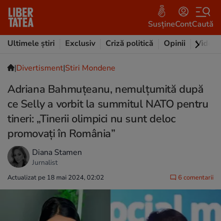
Susține
Cont
Caută
Ultimele știri
Exclusiv
Criză politică
Opinii
Video
|
Divertisment
|
Stiri Mondene
Adriana Bahmuțeanu, nemulțumită după
ce Selly a vorbit la summitul NATO pentru
tineri: „Tinerii olimpici nu sunt deloc
promovați în România”
Diana Stamen
Jurnalist
Actualizat pe 18 mai 2024, 02:02
6 comentarii