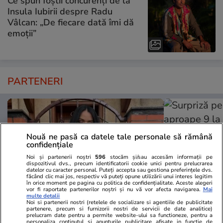
Ce spun foștii concurenți de la
Insula Iubirii despre Radu
Vâlcan: „De fiecare dată îmi dă
emoții”
PARTENERI
Nouă ne pasă ca datele tale personale să rămână
confidențiale
Noi și partenerii noștri
596
stocăm și/sau accesăm informații pe
dispozitivul dvs., precum identificatorii cookie unici pentru prelucrarea
datelor cu caracter personal. Puteți accepta sau gestiona preferințele dvs.
făcând clic mai jos, respectiv vă puteți opune utilizării unui interes legitim
în orice moment pe pagina cu politica de confidențialitate. Aceste alegeri
vor fi raportate partenerilor noștri și nu vă vor afecta navigarea.
Mai
multe detalii
Noi si partenerii nostri (retelele de socializare si agentiile de publicitate
partenere, precum si furnizorii nostri de servicii de date analitice)
TVMania.ro
ObservatorNews
prelucram date pentru a permite website-ului sa functioneze, pentru a
personaliza continutul si anunturile publicitare afisate in functie de