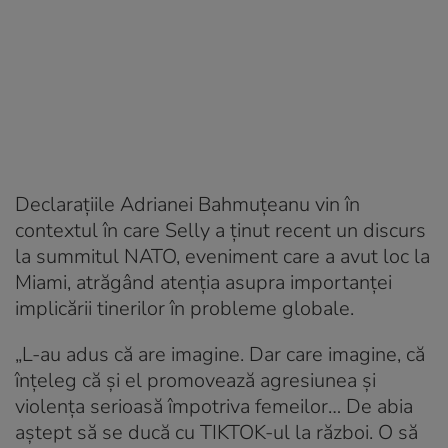
Declarațiile Adrianei Bahmuțeanu vin în
contextul în care Selly a ținut recent un discurs
la summitul NATO, eveniment care a avut loc la
Miami, atrăgând atenția asupra importanței
implicării tinerilor în probleme globale.
„L-au adus că are imagine. Dar care imagine, că
înțeleg că și el promovează agresiunea și
violența serioasă împotriva femeilor… De abia
aștept să se ducă cu TIKTOK-ul la război. O să