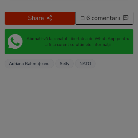
Share
6 comentarii
Abonați-vă la canalul Libertatea de WhatsApp pentru
a fi la curent cu ultimele informații
Adriana Bahmuțeanu
Selly
NATO