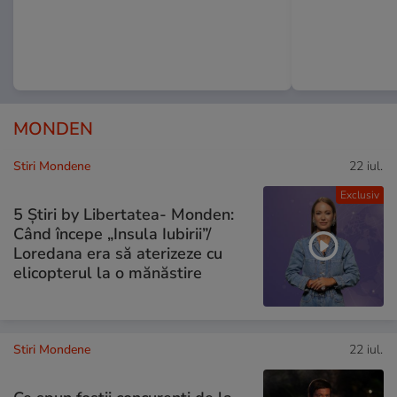
MONDEN
Stiri Mondene
22 iul.
Exclusiv
5 Știri by Libertatea- Monden:
Când începe „Insula Iubirii”/
Loredana era să aterizeze cu
elicopterul la o mănăstire
Stiri Mondene
22 iul.