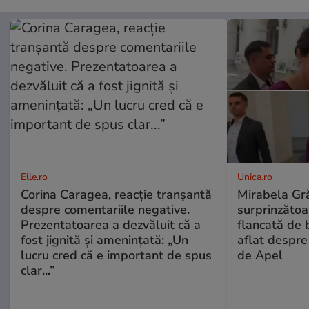
Elle.ro
Unica.ro
Corina Caragea, reacție tranșantă
Mirabela Gră
despre comentariile negative.
surprinzătoar
Prezentatoarea a dezvăluit că a
flancată de 
fost jignită și amenințată: „Un
aflat despre
lucru cred că e important de spus
de Apel
clar...”