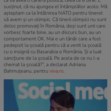
că va avea o carieră politică, ceea ce e bine. E
susținut, că nu ajungea el întâmplător acolo. Mă
așteptam ca la întâlnirea NATO pentru tineret
să avem și un olimpic. Că tinerii olimpici nu sunt
deloc promovați în România, deși sunt unii care
vorbesc foarte bine, au un discurs bun, au un
comportament OK. Mai e un tânăr care a fost
pedepsit la școală pentru că a venit la școală
cu o insignă cu Basarabia e România. Și a luat
sancțiune de la școală. Pe acela de ce nu l-a
chemat la școală?”, a declarat Adriana
Bahmuțeanu, pentru
viva.ro
.