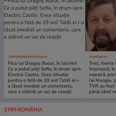
Libertateapentrufemei.ro
Avantaje.ro
Fiica lui Dragoș Bucur, în lacrimi!
Trist, foarte
Ce a putut păți Sofia, în drum spre
împreună, în
Electric Castle. Grea situație
noastră actri
pentru o fată de 19 ani! Tatăl ei i-
lui Mungiu, ș
a lăsat imediat un comentariu,
TVR au fost 
care a stârnit un val de reacții
până când mo
ȘTIRI ROMÂNIA