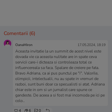
Comentarii
(6)
OanaMiron
17.05.2024, 18:19
Aceasta invitatie la un summit de acest nivel este
dovada vie ca aceasta nulitate are in spate ceva
servicii care-i dicteaza si controleaza total ce
influencereala sa faca. Spalare de creiere pe fata.
Bravo Adriana, ca ai pus punctul pe "i". Valorile,
olimpicii, intelectualii, nu au spate in vremuri de
razboi, sunt buni doar ca specualisti si atat. Adriana
chiar este in om si un jurnalist care spune ce
gandeste. De aceea a si fost mai incomoda pe ici pe
colo..
4
6
0