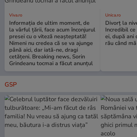
Viva.ro
Unica.ro
Informația de ultim moment, de
Divorț la nive
la vârful țării, face acum înconjurul
Incredibil ce
presei cu o viteză neașteptată!
ei, după ani 
Nimeni nu credea că se va ajunge
rău când mă
până aici, dar iată-ne, dragi
cetățeni. Breaking news, Sorin
Grindeanu tocmai a făcut anunțul
GSP