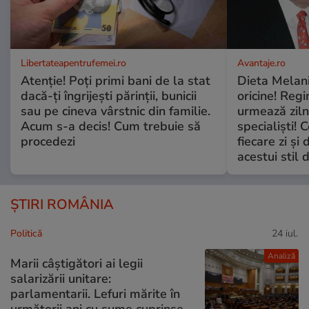
Libertateapentrufemei.ro
Avantaje.ro
Atenție! Poți primi bani de la stat
Dieta Melan
dacă-ți îngrijești părinții, bunicii
oricine! Regi
sau pe cineva vârstnic din familie.
urmează zilni
Acum s-a decis! Cum trebuie să
specialiști! 
procedezi
fiecare zi și 
acestui stil 
ȘTIRI ROMÂNIA
Politică
24 iul.
Analiză
Marii câștigători ai legii
salarizării unitare:
parlamentarii. Lefuri mărite în
următorii ani cu sume cuprinse