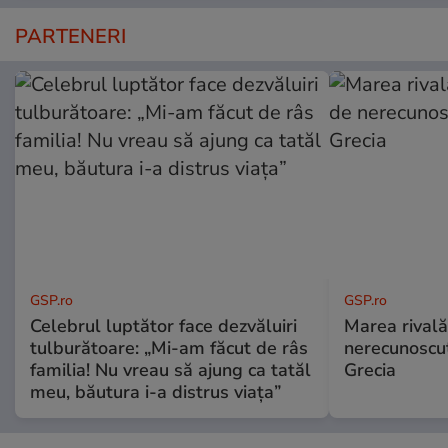
PARTENERI
GSP.ro
GSP.ro
Celebrul luptător face dezvăluiri
Marea rivală
tulburătoare: „Mi-am făcut de râs
nerecunoscut
familia! Nu vreau să ajung ca tatăl
Grecia
meu, băutura i-a distrus viața”