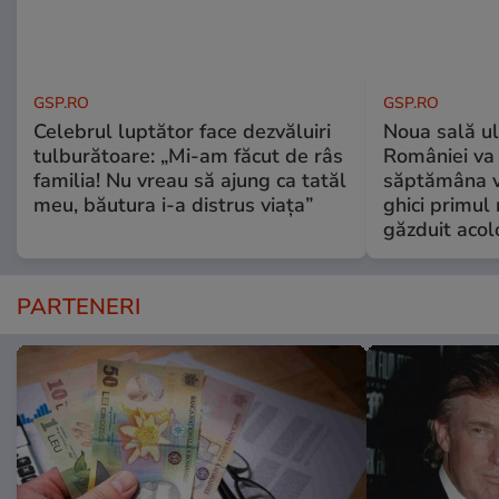
GSP.RO
GSP.RO
Celebrul luptător face dezvăluiri
Noua sală u
tulburătoare: „Mi-am făcut de râs
României va 
familia! Nu vreau să ajung ca tatăl
săptămâna vi
meu, băutura i-a distrus viața”
ghici primul 
găzduit acol
PARTENERI