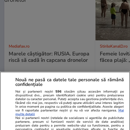
Mediafax.ro
StirileKanalD.ro
Marele câștigător: RUSIA. Europa
Femeie lovit
riscă să cadă în capcana dronelor
făcea plajă: „
Nouă ne pasă ca datele tale personale să rămână
confidențiale
PROMO
Noi și partenerii noștri
596
stocăm și/sau accesăm informații pe
dispozitivul dvs., precum identificatorii cookie unici pentru prelucrarea
datelor cu caracter personal. Puteți accepta sau gestiona preferințele dvs.
făcând clic mai jos, respectiv vă puteți opune utilizării unui interes legitim
în orice moment pe pagina cu politica de confidențialitate. Aceste alegeri
vor fi raportate partenerilor noștri și nu vă vor afecta navigarea.
Mai
multe detalii
Noi si partenerii nostri (retelele de socializare si agentiile de publicitate
partenere, precum si furnizorii nostri de servicii de date analitice)
prelucram date pentru a permite website-ului sa functioneze, pentru a
personaliza continutul si anunturile publicitare afisate in functie de