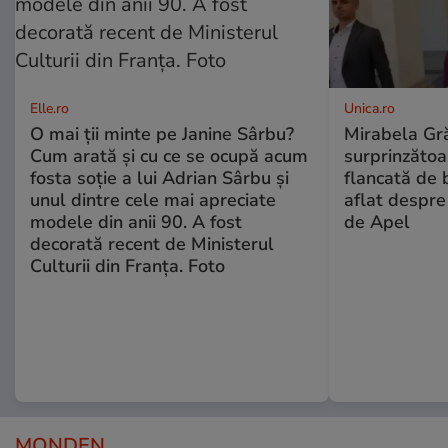
Elle.ro
Unica.ro
O mai ții minte pe Janine Sârbu?
Mirabela Gră
Cum arată și cu ce se ocupă acum
surprinzătoar
fosta soție a lui Adrian Sârbu și
flancată de 
unul dintre cele mai apreciate
aflat despre
modele din anii 90. A fost
de Apel
decorată recent de Ministerul
Culturii din Franța. Foto
MONDEN