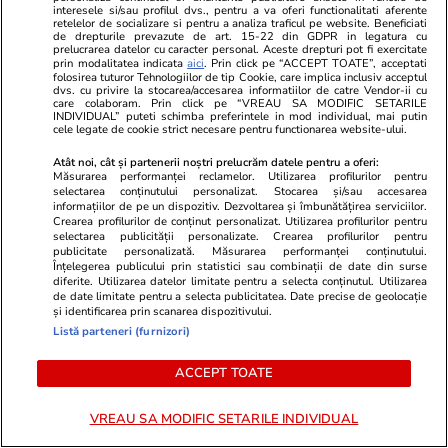
interesele si/sau profilul dvs., pentru a va oferi functionalitati aferente
retelelor de socializare si pentru a analiza traficul pe website. Beneficiati
de drepturile prevazute de art. 15-22 din GDPR in legatura cu
prelucrarea datelor cu caracter personal. Aceste drepturi pot fi exercitate
prin modalitatea indicata
aici
. Prin click pe “ACCEPT TOATE”, acceptati
folosirea tuturor Tehnologiilor de tip Cookie, care implica inclusiv acceptul
dvs. cu privire la stocarea/accesarea informatiilor de catre Vendor-ii cu
care colaboram. Prin click pe “VREAU SA MODIFIC SETARILE
Advertorial
Advertorial
INDIVIDUAL” puteti schimba preferintele in mod individual, mai putin
cele legate de cookie strict necesare pentru functionarea website-ului.
Smart is the new chic: Cum ne
Înscrie-te ac
ajută tehnologia să ne reinventăm
voucher de 5
Atât noi, cât și partenerii noștri prelucrăm datele pentru a oferi:
Măsurarea performanței reclamelor. Utilizarea profilurilor pentru
selectarea conținutului personalizat. Stocarea și/sau accesarea
informațiilor de pe un dispozitiv. Dezvoltarea și îmbunătățirea serviciilor.
Crearea profilurilor de conținut personalizat. Utilizarea profilurilor pentru
PARTENERI
selectarea publicității personalizate. Crearea profilurilor pentru
publicitate personalizată. Măsurarea performanței conținutului.
Înțelegerea publicului prin statistici sau combinații de date din surse
diferite. Utilizarea datelor limitate pentru a selecta conținutul. Utilizarea
de date limitate pentru a selecta publicitatea. Date precise de geolocație
și identificarea prin scanarea dispozitivului.
Listă parteneri (furnizori)
ACCEPT TOATE
VREAU SA MODIFIC SETARILE INDIVIDUAL