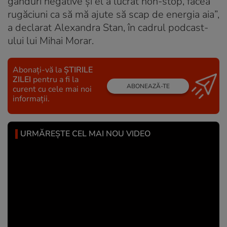
gânduri negative și el a lucrat non-stop, făcea
rugăciuni ca să mă ajute să scap de energia aia”,
a declarat Alexandra Stan, în cadrul podcast-
ului lui Mihai Morar.
Abonați-vă la
ȘTIRILE
ZILEI
pentru a fi la
ABONEAZĂ-TE
curent cu cele mai noi
informații.
URMĂREȘTE CEL MAI NOU VIDEO