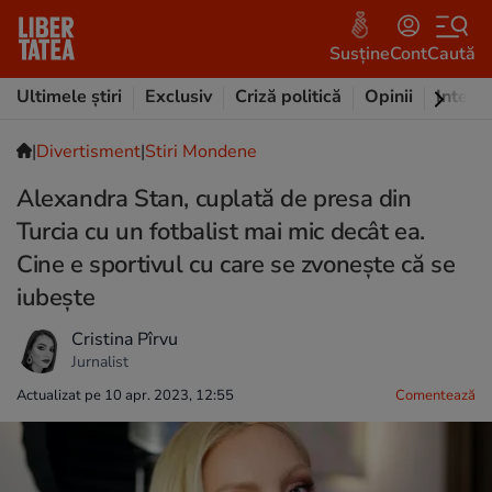
Susține
Cont
Caută
Ultimele știri
Exclusiv
Criză politică
Opinii
Intervi
|
Divertisment
|
Stiri Mondene
Alexandra Stan, cuplată de presa din
Turcia cu un fotbalist mai mic decât ea.
Cine e sportivul cu care se zvonește că se
iubește
Cristina Pîrvu
Jurnalist
Actualizat pe 10 apr. 2023, 12:55
Comentează