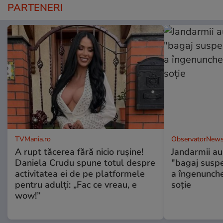
PARTENERI
TVMania.ro
ObservatorNews
A rupt tăcerea fără nicio rușine!
Jandarmii au
Daniela Crudu spune totul despre
"bagaj suspec
activitatea ei de pe platformele
a îngenunche
pentru adulți: „Fac ce vreau, e
soție
wow!”