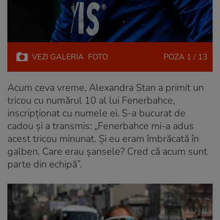
VEZI
GALERIA
FOTO
POZA
1 / 13
Acum ceva vreme, Alexandra Stan a primit un
tricou cu numărul 10 al lui Fenerbahce,
inscripționat cu numele ei. S-a bucurat de
cadou și a transmis: „Fenerbahce mi-a adus
acest tricou minunat. Și eu eram îmbrăcată în
galben. Care erau șansele? Cred că acum sunt
parte din echipă”.