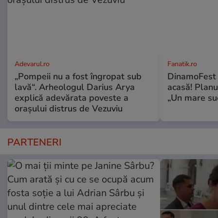
Adevarul.ro
Fanatik.ro
„Pompeii nu a fost îngropat sub
DinamoFest l
lavă“. Arheologul Darius Arya
acasă! Planu
explică adevărata poveste a
„Un mare suc
orașului distrus de Vezuviu
PARTENERI