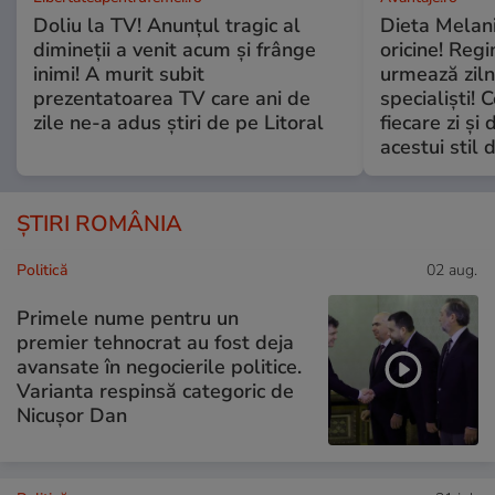
Doliu la TV! Anunțul tragic al
Dieta Melan
dimineții a venit acum și frânge
oricine! Regi
inimi! A murit subit
urmează zilni
prezentatoarea TV care ani de
specialiști! 
zile ne-a adus știri de pe Litoral
fiecare zi și 
acestui stil 
ȘTIRI ROMÂNIA
Politică
02 aug.
Primele nume pentru un
premier tehnocrat au fost deja
avansate în negocierile politice.
Varianta respinsă categoric de
Nicușor Dan