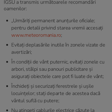
IGSU a transmis următoarele recomandări
oamenilor:
„Urmăriți permanent anunțurile oficiale;
pentru detalii privind starea vremii accesați
www.meteoromania.ro
;
Evitați deplasările inutile în zonele vizate de
avertizări;
În condiții de vânt puternic, evitați zonele cu
arbori, stâlpi sau panouri publicitare și
asigurați obiectele care pot fi luate de vânt;
Închideți și securizați ferestrele și ușile
locuințelor; stați departe de acestea dacă
vântul suflă cu putere;
Nu atingeți cablurile electrice căzute la