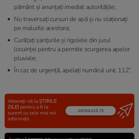
pământ și anunțați imediat autoritățile;
Nu traversați cursuri de apă și nu staționați
pe malurile acestora;
Curățați șanțurile și rigolele din jurul
locuinței pentru a permite scurgerea apelor
pluviale;
În caz de urgență, apelați numărul unic 112”.
Abonați-vă la
ȘTIRILE
ZILEI
pentru a fi la
ABONEAZĂ-TE
curent cu cele mai noi
informații.