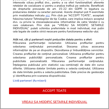
interesele si/sau profilul dvs., pentru a va oferi functionalitati aferente
retelelor de socializare si pentru a analiza traficul pe website. Beneficiati
Adevarul.ro
Fanatik.ro
de drepturile prevazute de art. 15-22 din GDPR in legatura cu
prelucrarea datelor cu caracter personal. Aceste drepturi pot fi exercitate
România atacă Spania pe
LIVE / Noroc
prin modalitatea indicata
aici
. Prin click pe “ACCEPT TOATE”, acceptati
folosirea tuturor Tehnologiilor de tip Cookie, care implica inclusiv acceptul
migrație. De la victima Austriei la
Craiova! Olte
dvs. cu privire la stocarea/accesarea informatiilor de catre Vendor-ii cu
acuzator. Care este miza din
posibilul ad
care colaboram. Prin click pe “VREAU SA MODIFIC SETARILE
INDIVIDUAL” puteti schimba preferintele in mod individual, mai putin
spatele scandalului
UEFA Europ
cele legate de cookie strict necesare pentru functionarea website-ului.
Atât noi, cât și partenerii noștri prelucrăm datele pentru a oferi:
Măsurarea performanței reclamelor. Utilizarea profilurilor pentru
selectarea conținutului personalizat. Stocarea și/sau accesarea
PARTENERI
informațiilor de pe un dispozitiv. Dezvoltarea și îmbunătățirea serviciilor.
Crearea profilurilor de conținut personalizat. Utilizarea profilurilor pentru
selectarea publicității personalizate. Crearea profilurilor pentru
publicitate personalizată. Măsurarea performanței conținutului.
Înțelegerea publicului prin statistici sau combinații de date din surse
diferite. Utilizarea datelor limitate pentru a selecta conținutul. Utilizarea
de date limitate pentru a selecta publicitatea. Date precise de geolocație
și identificarea prin scanarea dispozitivului.
Listă parteneri (furnizori)
ACCEPT TOATE
VREAU SA MODIFIC SETARILE INDIVIDUAL