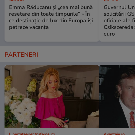
Emma Răducanu și „cea mai bună
Guvernul Ung
resetare din toate timpurile” » În
solicitării G
ce destinație de lux din Europa își
oficiale ale f
petrece vacanța
Csikszereda:
euro
PARTENERI
Libertateapentrufemei.ro
Avantaje.ro