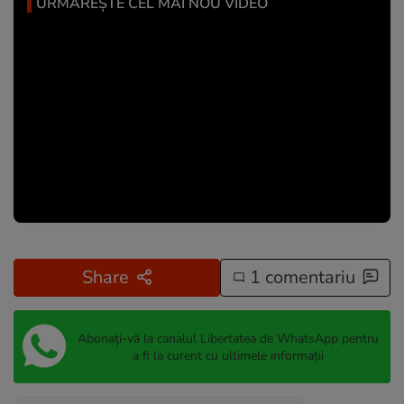
URMĂREȘTE CEL MAI NOU VIDEO
Share
1 comentariu
Abonați-vă la canalul Libertatea de WhatsApp pentru
a fi la curent cu ultimele informații