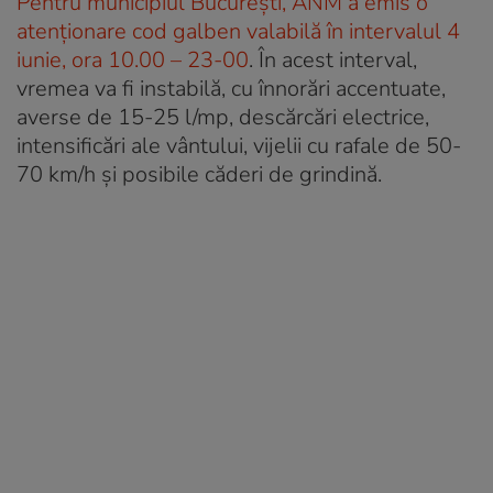
Pentru municipiul București, ANM a emis o
atenționare cod galben valabilă în intervalul 4
iunie, ora 10.00 – 23-00
. În acest interval,
vremea va fi instabilă, cu înnorări accentuate,
averse de 15-25 l/mp, descărcări electrice,
intensificări ale vântului, vijelii cu rafale de 50-
70 km/h și posibile căderi de grindină.