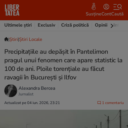
Susține
Cont
Caută
Ultimele știri
Exclusiv
Criză politică
Opinii
Intervi
|
Ştiri
|
Știri Locale
Precipitațiile au depășit în Pantelimon
pragul unui fenomen care apare statistic la
100 de ani. Ploile torențiale au făcut
ravagii în București și Ilfov
Alexandra Bercea
Jurnalist
Actualizat pe 04 iun. 2026, 23:21
1 comentariu