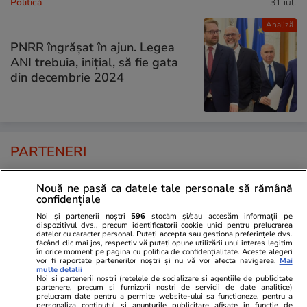
Politică
31 iul.
Analiză
PNRR îngrășat în ajun. Legea
ANI trebuia, inițial, să fie gata
din decembrie 2024
PARTENERI
Nouă ne pasă ca datele tale personale să rămână
confidențiale
Noi și partenerii noștri
596
stocăm și/sau accesăm informații pe
dispozitivul dvs., precum identificatorii cookie unici pentru prelucrarea
datelor cu caracter personal. Puteți accepta sau gestiona preferințele dvs.
făcând clic mai jos, respectiv vă puteți opune utilizării unui interes legitim
în orice moment pe pagina cu politica de confidențialitate. Aceste alegeri
vor fi raportate partenerilor noștri și nu vă vor afecta navigarea.
Mai
multe detalii
Noi si partenerii nostri (retelele de socializare si agentiile de publicitate
partenere, precum si furnizorii nostri de servicii de date analitice)
prelucram date pentru a permite website-ului sa functioneze, pentru a
personaliza continutul si anunturile publicitare afisate in functie de