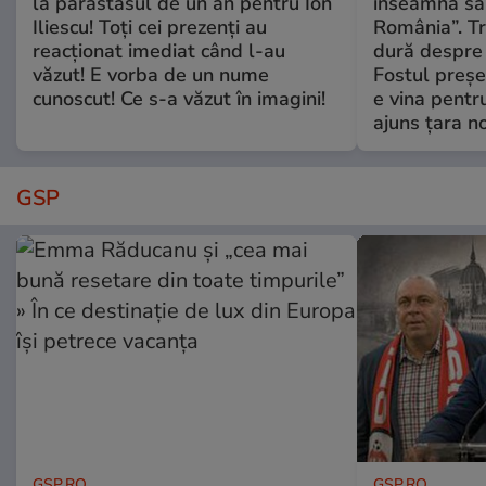
la parastasul de un an pentru Ion
înseamnă să f
Iliescu! Toți cei prezenți au
România”. Tr
reacționat imediat când l-au
dură despre 
văzut! E vorba de un nume
Fostul preșe
cunoscut! Ce s-a văzut în imagini!
e vina pentru
ajuns țara n
GSP
GSP.RO
GSP.RO