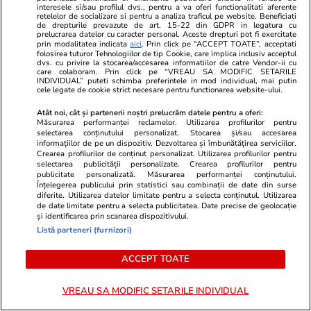
politicienii care vor alegeri
interesele si/sau profilul dvs., pentru a va oferi functionalitati aferente
anticipate: „Un semn de
retelelor de socializare si pentru a analiza traficul pe website. Beneficiati
de drepturile prevazute de art. 15-22 din GDPR in legatura cu
imaturitate politică”
prelucrarea datelor cu caracter personal. Aceste drepturi pot fi exercitate
prin modalitatea indicata
aici
. Prin click pe “ACCEPT TOATE”, acceptati
folosirea tuturor Tehnologiilor de tip Cookie, care implica inclusiv acceptul
dvs. cu privire la stocarea/accesarea informatiilor de catre Vendor-ii cu
care colaboram. Prin click pe “VREAU SA MODIFIC SETARILE
INDIVIDUAL” puteti schimba preferintele in mod individual, mai putin
cele legate de cookie strict necesare pentru functionarea website-ului.
PARTENERI
Atât noi, cât și partenerii noștri prelucrăm datele pentru a oferi:
Măsurarea performanței reclamelor. Utilizarea profilurilor pentru
selectarea conținutului personalizat. Stocarea și/sau accesarea
informațiilor de pe un dispozitiv. Dezvoltarea și îmbunătățirea serviciilor.
Crearea profilurilor de conținut personalizat. Utilizarea profilurilor pentru
selectarea publicității personalizate. Crearea profilurilor pentru
publicitate personalizată. Măsurarea performanței conținutului.
Înțelegerea publicului prin statistici sau combinații de date din surse
diferite. Utilizarea datelor limitate pentru a selecta conținutul. Utilizarea
de date limitate pentru a selecta publicitatea. Date precise de geolocație
și identificarea prin scanarea dispozitivului.
Listă parteneri (furnizori)
ACCEPT TOATE
ZiaruldeIasi.ro
Fanatik.ro
VREAU SA MODIFIC SETARILE INDIVIDUAL
Proiectul imobiliar pregătit lângă
Fiul de doar 