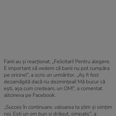
Fanii au și reacționat. „Felicitari! Pentru alegere.
E important să vedem că banii nu pot cumpăra
pe oricine!”, a scris un urmăritor. „Aș fi fost
dezamăgită dacă nu dezmințeai! Mă bucur că
ești, așa cum credeam, un OM!”, a comentat
altcineva pe Facebook.
„Succes în continuare, valoarea ta știm și simțim
noi. Ești un om bun și drăguț, simpatic”, a