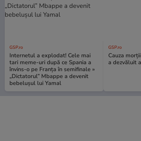
GSP.ro
GSP.ro
Internetul a explodat! Cele mai
Cauza morții
tari meme-uri după ce Spania a
a dezvăluit 
învins-o pe Franța în semifinale »
„Dictatorul” Mbappe a devenit
bebelușul lui Yamal