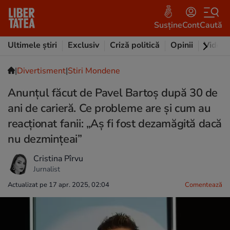
Susține
Cont
Caută
Ultimele știri
Exclusiv
Criză politică
Opinii
Video
|
Divertisment
|
Stiri Mondene
Anunțul făcut de Pavel Bartoș după 30 de
ani de carieră. Ce probleme are și cum au
reacționat fanii: „Aș fi fost dezamăgită dacă
nu dezmințeai”
Cristina Pîrvu
Jurnalist
Actualizat pe 17 apr. 2025, 02:04
Comentează