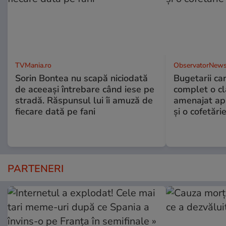
TVMania.ro
ObservatorNews
Sorin Bontea nu scapă niciodată
Bugetarii ca
de aceeași întrebare când iese pe
complet o clă
stradă. Răspunsul lui îi amuză de
amenajat ap
fiecare dată pe fani
și o cofetări
PARTENERI