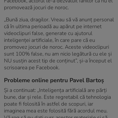
Facebook, actorul le-a dezvăluit fanilor că nu el
promovează jocuri de noroc.
„Bună ziua, dragilor. Vreau să vă anunț personal
că în ultima perioadă au apărut pe internet
videoclipuri false, generate cu ajutorul
inteligenței artificiale, în care pare că eu
promovez jocuri de noroc. Aceste videoclipuri
sunt 100% false, nu am nicio legătură cu ele și
NU susțin acest tip de conținut”, și-a început el
scrisoarea pe Facebook.
Probleme online pentru Pavel Bartoș
Și a continuat: „Inteligența artificială are părți
bune, dar și rele. Este regretabil că tehnologia
poate fi folosită în astfel de scopuri, iar
imaginea mea este folosită fără acordul meu.
Vă rog să nu dați curs acestor materiale și să