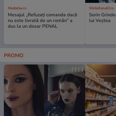
Mediafax.ro
StirileKanalD.ro
Mesajul „Refuzați comanda dacă
Sorin Grinde
nu este livrată de un român” a
lui Veștea
dus la un dosar PENAL
PROMO