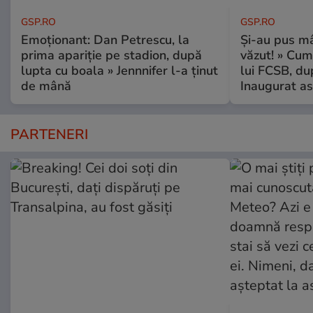
GSP.RO
GSP.RO
Emoționant: Dan Petrescu, la
Și-au pus mâ
prima apariție pe stadion, după
văzut! » Cum
lupta cu boala » Jennnifer l-a ținut
lui FCSB, du
de mână
Inaugurat as
PARTENERI