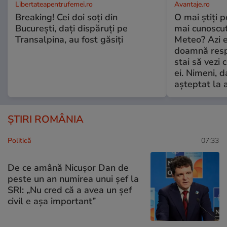
Libertateapentrufemei.ro
Avantaje.ro
Breaking! Cei doi soți din
O mai știți 
București, dați dispăruți pe
mai cunoscu
Transalpina, au fost găsiți
Meteo? Azi e
doamnă respe
stai să vezi 
ei. Nimeni, d
așteptat la 
ȘTIRI ROMÂNIA
Politică
07:33
De ce amână Nicușor Dan de
peste un an numirea unui șef la
SRI: „Nu cred că a avea un şef
civil e așa important”