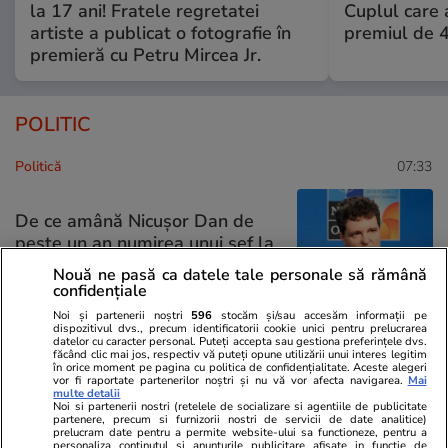
la 17 ani! Fratele regretatei
Cuplul care
artiste a publicat o fotografie în
premiul de 
premieră cu Petru Mircea Jr.
POLITIC
Politică
07:33
De ce amână Nicușor Dan de
peste un an numirea unui șef la
SRI: „Nu cred că a avea un şef
Nouă ne pasă ca datele tale personale să rămână
civil e așa important”
confidențiale
Noi și partenerii noștri
596
stocăm și/sau accesăm informații pe
dispozitivul dvs., precum identificatorii cookie unici pentru prelucrarea
datelor cu caracter personal. Puteți accepta sau gestiona preferințele dvs.
făcând clic mai jos, respectiv vă puteți opune utilizării unui interes legitim
în orice moment pe pagina cu politica de confidențialitate. Aceste alegeri
Politică
17 iul.
vor fi raportate partenerilor noștri și nu vă vor afecta navigarea.
Mai
multe detalii
Noi si partenerii nostri (retelele de socializare si agentiile de publicitate
partenere, precum si furnizorii nostri de servicii de date analitice)
Nicușor Dan îi atacă pe
prelucram date pentru a permite website-ului sa functioneze, pentru a
personaliza continutul si anunturile publicitare afisate in functie de