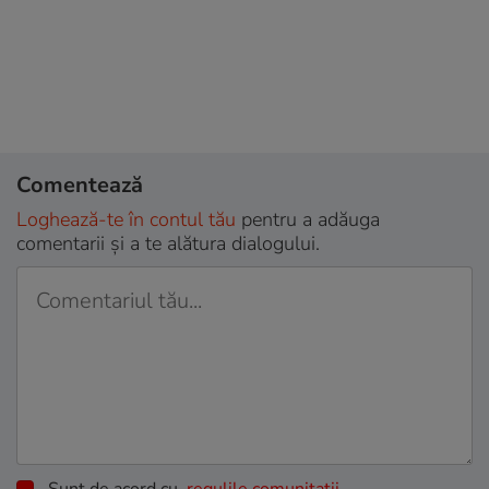
Comentează
Loghează-te în contul tău
pentru a adăuga
comentarii și a te alătura dialogului.
Sunt de acord cu
regulile comunitatii