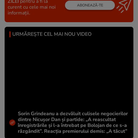
ZILEI
pentru a fi la
ABONEAZĂ-TE
curent cu cele mai noi
informații.
URMĂREȘTE CEL MAI NOU VIDEO
Sorin Grindeanu a dezvăluit culisele negocierilor
dintre Nicușor Dan și partide: „A reascultat
înregistrările și l-a întrebat pe Bolojan de ce s-a
răzgândit”. Reacția premierului demis: „A tăcut”