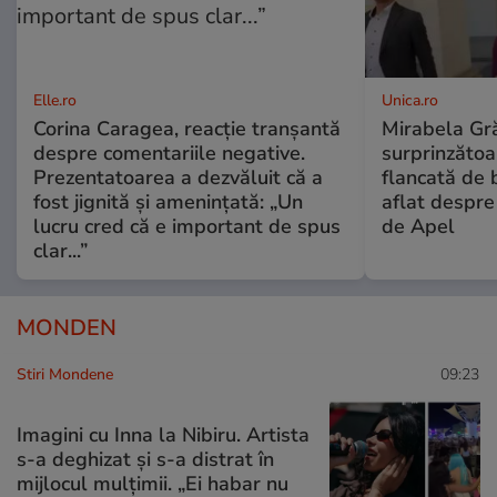
Elle.ro
Unica.ro
Corina Caragea, reacție tranșantă
Mirabela Gră
despre comentariile negative.
surprinzătoar
Prezentatoarea a dezvăluit că a
flancată de 
fost jignită și amenințată: „Un
aflat despre
lucru cred că e important de spus
de Apel
clar...”
MONDEN
Stiri Mondene
09:23
Imagini cu Inna la Nibiru. Artista
s-a deghizat și s-a distrat în
mijlocul mulțimii. „Ei habar nu