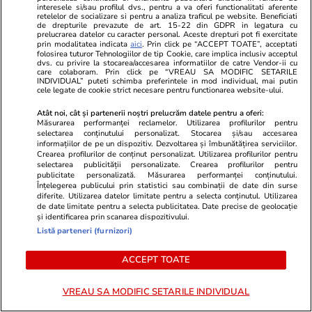
interesele si/sau profilul dvs., pentru a va oferi functionalitati aferente
retelelor de socializare si pentru a analiza traficul pe website. Beneficiati
Advertorial
Advertorial
de drepturile prevazute de art. 15-22 din GDPR in legatura cu
Smart is the new chic: Cum ne
Înscrie-te ac
prelucrarea datelor cu caracter personal. Aceste drepturi pot fi exercitate
prin modalitatea indicata
aici
. Prin click pe “ACCEPT TOATE”, acceptati
ajută tehnologia să ne reinventăm
voucher de 5
folosirea tuturor Tehnologiilor de tip Cookie, care implica inclusiv acceptul
dvs. cu privire la stocarea/accesarea informatiilor de catre Vendor-ii cu
care colaboram. Prin click pe “VREAU SA MODIFIC SETARILE
INDIVIDUAL” puteti schimba preferintele in mod individual, mai putin
cele legate de cookie strict necesare pentru functionarea website-ului.
PARTENERI
Atât noi, cât și partenerii noștri prelucrăm datele pentru a oferi:
Măsurarea performanței reclamelor. Utilizarea profilurilor pentru
selectarea conținutului personalizat. Stocarea și/sau accesarea
informațiilor de pe un dispozitiv. Dezvoltarea și îmbunătățirea serviciilor.
Crearea profilurilor de conținut personalizat. Utilizarea profilurilor pentru
selectarea publicității personalizate. Crearea profilurilor pentru
publicitate personalizată. Măsurarea performanței conținutului.
Înțelegerea publicului prin statistici sau combinații de date din surse
diferite. Utilizarea datelor limitate pentru a selecta conținutul. Utilizarea
de date limitate pentru a selecta publicitatea. Date precise de geolocație
și identificarea prin scanarea dispozitivului.
Listă parteneri (furnizori)
ACCEPT TOATE
Wowbiz.ro
Redactia.ro
VREAU SA MODIFIC SETARILE INDIVIDUAL
Andreea Ibacka a izbucnit în
Două cutrem