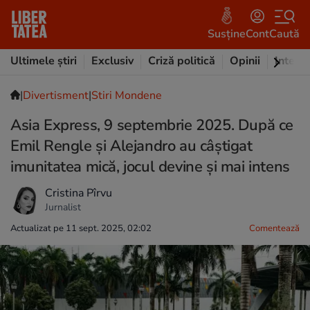
Susține
Cont
Caută
Ultimele știri
Exclusiv
Criză politică
Opinii
Intervi
|
Divertisment
|
Stiri Mondene
Asia Express, 9 septembrie 2025. După ce
Emil Rengle și Alejandro au câștigat
imunitatea mică, jocul devine și mai intens
Cristina Pîrvu
Jurnalist
Actualizat pe 11 sept. 2025, 02:02
Comentează