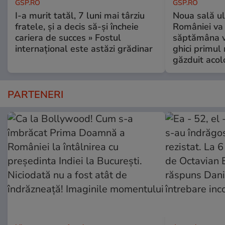
GSP.RO
GSP.RO
I-a murit tatăl, 7 luni mai târziu
Noua sală u
fratele, și a decis să-și încheie
României va 
cariera de succes » Fostul
săptămâna vi
internațional este astăzi grădinar
ghici primul 
găzduit acol
PARTENERI