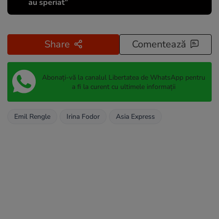
au speriat”
Share
Comentează
Abonați-vă la canalul Libertatea de WhatsApp pentru
a fi la curent cu ultimele informații
Emil Rengle
Irina Fodor
Asia Express