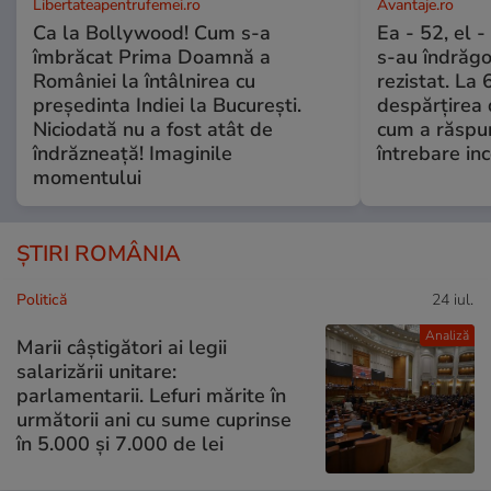
Libertateapentrufemei.ro
Avantaje.ro
Ca la Bollywood! Cum s-a
Ea - 52, el 
îmbrăcat Prima Doamnă a
s-au îndrăgos
României la întâlnirea cu
rezistat. La 
președinta Indiei la București.
despărțirea 
Niciodată nu a fost atât de
cum a răspu
îndrăzneață! Imaginile
întrebare i
momentului
ȘTIRI ROMÂNIA
Politică
24 iul.
Analiză
Marii câștigători ai legii
salarizării unitare:
parlamentarii. Lefuri mărite în
următorii ani cu sume cuprinse
în 5.000 și 7.000 de lei