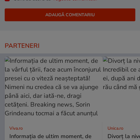
PARTENERI
Viva.ro
Unica.ro
Informația de ultim moment, de
Divorț la nive