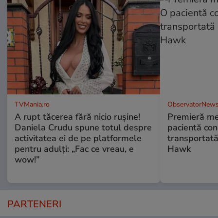
TVMania.ro
ObservatorNews
A rupt tăcerea fără nicio rușine!
Premieră me
Daniela Crudu spune totul despre
pacientă co
activitatea ei de pe platformele
transportată
pentru adulți: „Fac ce vreau, e
Hawk
wow!”
PARTENERI