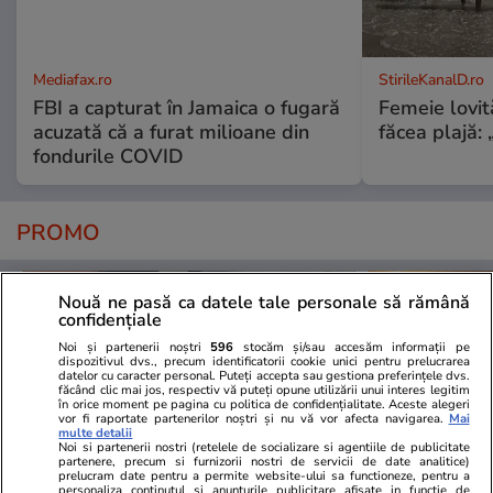
Mediafax.ro
StirileKanalD.ro
FBI a capturat în Jamaica o fugară
Femeie lovit
acuzată că a furat milioane din
făcea plajă: „
fondurile COVID
PROMO
Nouă ne pasă ca datele tale personale să rămână
confidențiale
Noi și partenerii noștri
596
stocăm și/sau accesăm informații pe
dispozitivul dvs., precum identificatorii cookie unici pentru prelucrarea
datelor cu caracter personal. Puteți accepta sau gestiona preferințele dvs.
făcând clic mai jos, respectiv vă puteți opune utilizării unui interes legitim
în orice moment pe pagina cu politica de confidențialitate. Aceste alegeri
vor fi raportate partenerilor noștri și nu vă vor afecta navigarea.
Mai
multe detalii
Noi si partenerii nostri (retelele de socializare si agentiile de publicitate
partenere, precum si furnizorii nostri de servicii de date analitice)
prelucram date pentru a permite website-ului sa functioneze, pentru a
personaliza continutul si anunturile publicitare afisate in functie de