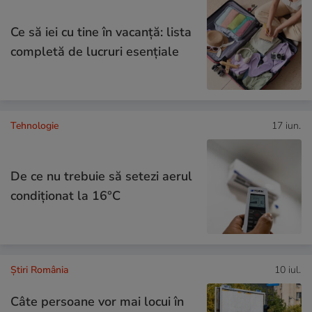
Ce să iei cu tine în vacanță: lista
completă de lucruri esențiale
Tehnologie
17 iun.
De ce nu trebuie să setezi aerul
condiţionat la 16°C
Știri România
10 iul.
Câte persoane vor mai locui în