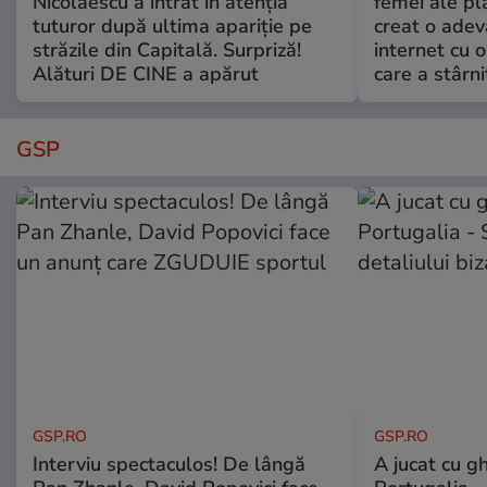
Nicolaescu a intrat în atenția
femei ale pl
tuturor după ultima apariție pe
creat o adev
străzile din Capitală. Surpriză!
internet cu o
Alături DE CINE a apărut
care a stârni
GSP
GSP.RO
GSP.RO
Interviu spectaculos! De lângă
A jucat cu gh