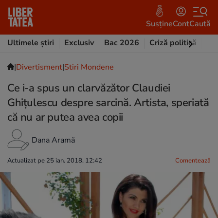
Susține
Cont
Caută
Ultimele știri
Exclusiv
Bac 2026
Criză politică
Opi
|
Divertisment
|
Stiri Mondene
Ce i-a spus un clarvăzător Claudiei
Ghițulescu despre sarcină. Artista, speriată
că nu ar putea avea copii
Dana Aramă
Actualizat pe 25 ian. 2018, 12:42
Comentează