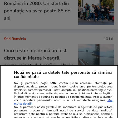
România în 2080. Un sfert din
populație va avea peste 65 de
ani
Știri România
10 iul.
Cinci resturi de dronă au fost
distruse în Marea Neagră,
spune ministrul Apărării: „Unele
au avut explozibil”
Nouă ne pasă ca datele tale personale să rămână
confidențiale
Noi și partenerii noștri
596
stocăm și/sau accesăm informații pe
dispozitivul dvs., precum identificatorii cookie unici pentru prelucrarea
datelor cu caracter personal. Puteți accepta sau gestiona preferințele dvs.
Știri România
10 iul.
făcând clic mai jos, respectiv vă puteți opune utilizării unui interes legitim
în orice moment pe pagina cu politica de confidențialitate. Aceste alegeri
vor fi raportate partenerilor noștri și nu vă vor afecta navigarea.
Mai
România, teren fertil pentru
multe detalii
Noi si partenerii nostri (retelele de socializare si agentiile de publicitate
afacerile ruşilor. Numărul
partenere, precum si furnizorii nostri de servicii de date analitice)
prelucram date pentru a permite website-ului sa functioneze, pentru a
companiilor a crescut cu
personaliza continutul si anunturile publicitare afisate in functie de