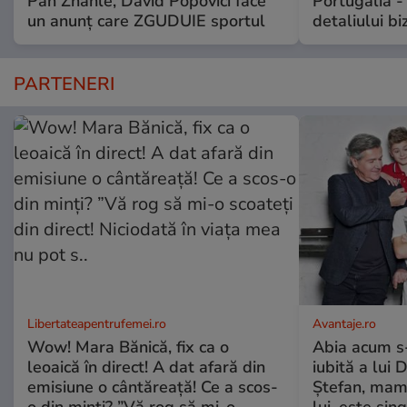
Pan Zhanle, David Popovici face
Portugalia -
un anunț care ZGUDUIE sportul
detaliului bi
PARTENERI
Libertateapentrufemei.ro
Avantaje.ro
Wow! Mara Bănică, fix ca o
Abia acum s-
leoaică în direct! A dat afară din
iubită a lui 
emisiune o cântăreață! Ce a scos-
Ștefan, mama 