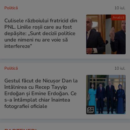
Politică
10 iul.
Analiză
Culisele războiului fratricid din
PNL. Liniile roșii care au fost
depășite: „Sunt decizii politice
unde nimeni nu are voie să
interfereze”
Politică
10 iul.
Gestul făcut de Nicușor Dan la
întâlnirea cu Recep Tayyip
Erdoğan și Emine Erdoğan. Ce
s-a întâmplat chiar înaintea
fotografiei oficiale