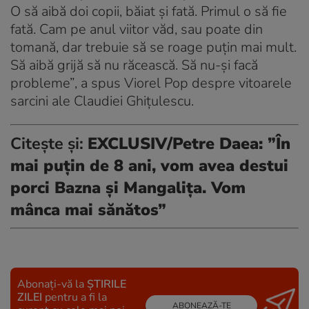
O să aibă doi copii, băiat şi fată. Primul o să fie
fată. Cam pe anul viitor văd, sau poate din
tomană, dar trebuie să se roage puţin mai mult.
Să aibă grijă să nu răcească. Să nu-şi facă
probleme”
, a spus Viorel Pop despre vitoarele
sarcini ale Claudiei Ghiţulescu.
Citește și:
EXCLUSIV/Petre Daea: ”În
mai puțin de 8 ani, vom avea destui
porci Bazna și Mangalița. Vom
mânca mai sănătos”
Abonați-vă la
ȘTIRILE
ZILEI
pentru a fi la
ABONEAZĂ-TE