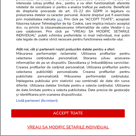
interesele si/sau profilul dvs., pentru a va oferi functionalitati aferente
aproape 50% în timpul
retelelor de socializare si pentru a analiza traficul pe website. Beneficiati
de drepturile prevazute de art. 15-22 din GDPR in legatura cu
războiului din Ucraina
prelucrarea datelor cu caracter personal. Aceste drepturi pot fi exercitate
prin modalitatea indicata
aici
. Prin click pe “ACCEPT TOATE”, acceptati
folosirea tuturor Tehnologiilor de tip Cookie, care implica inclusiv acceptul
dvs. cu privire la stocarea/accesarea informatiilor de catre Vendor-ii cu
care colaboram. Prin click pe “VREAU SA MODIFIC SETARILE
Știri România
10 iul.
INDIVIDUAL” puteti schimba preferintele in mod individual, mai putin
cele legate de cookie strict necesare pentru functionarea website-ului.
Cătălin Cherecheș este liber.
Atât noi, cât și partenerii noștri prelucrăm datele pentru a oferi:
Măsurarea performanței reclamelor. Utilizarea profilurilor pentru
Instanța Tribunalului
selectarea conținutului personalizat. Stocarea și/sau accesarea
informațiilor de pe un dispozitiv. Dezvoltarea și îmbunătățirea serviciilor.
Maramureș a menținut decizia
Crearea profilurilor de conținut personalizat. Utilizarea profilurilor pentru
selectarea publicității personalizate. Crearea profilurilor pentru
Judecătoriei Baia Mare
publicitate personalizată. Măsurarea performanței conținutului.
Înțelegerea publicului prin statistici sau combinații de date din surse
diferite. Utilizarea datelor limitate pentru a selecta conținutul. Utilizarea
de date limitate pentru a selecta publicitatea. Date precise de geolocație
și identificarea prin scanarea dispozitivului.
Opinii
10 iul.
Listă parteneri (furnizori)
NATO la Ankara. Un summit
ACCEPT TOATE
„operațional”, care adaptează
Alianța la provocările secolului
VREAU SA MODIFIC SETARILE INDIVIDUAL