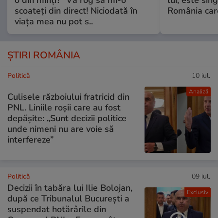
o din minți? ”Vă rog să mi-o
lui, este si
scoateți din direct! Niciodată în
România care
viața mea nu pot s..
ȘTIRI ROMÂNIA
Politică
10 iul.
Analiză
Culisele războiului fratricid din
PNL. Liniile roșii care au fost
depășite: „Sunt decizii politice
unde nimeni nu are voie să
interfereze”
Politică
09 iul.
Decizii în tabăra lui Ilie Bolojan,
Exclusiv
după ce Tribunalul București a
suspendat hotărârile din