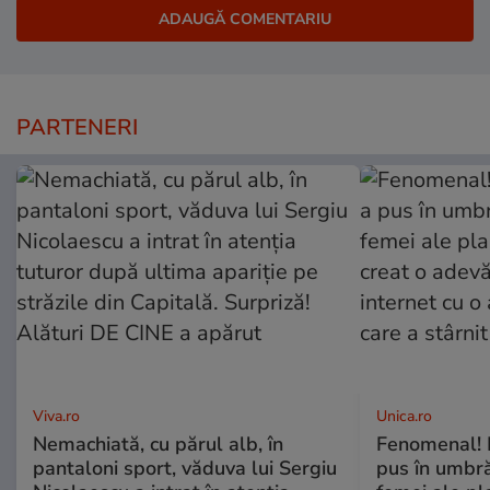
PARTENERI
Viva.ro
Unica.ro
Nemachiată, cu părul alb, în
Fenomenal! 
pantaloni sport, văduva lui Sergiu
pus în umbră