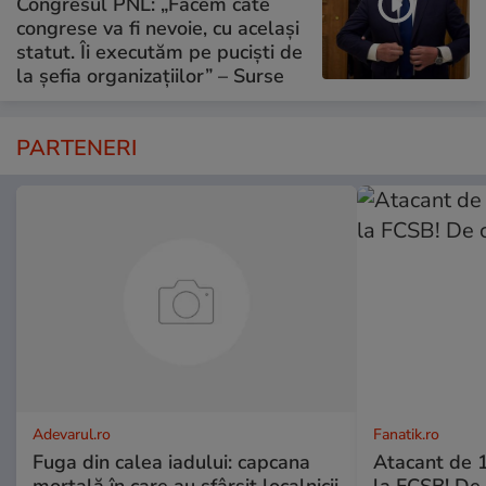
Congresul PNL: „Facem câte
congrese va fi nevoie, cu același
statut. Îi executăm pe puciști de
la șefia organizațiilor” – Surse
PARTENERI
Adevarul.ro
Fanatik.ro
Fuga din calea iadului: capcana
Atacant de 1