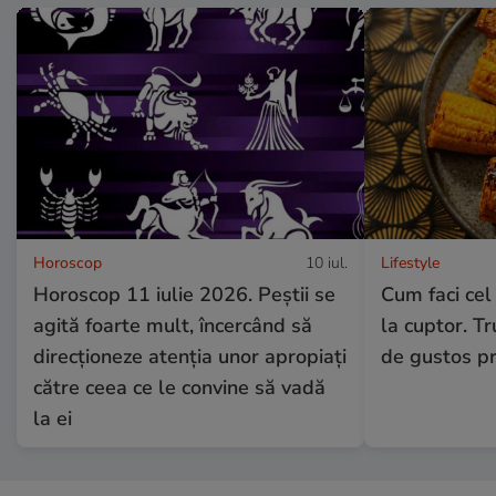
Horoscop
10 iul.
Lifestyle
Horoscop 11 iulie 2026. Peștii se
Cum faci cel
agită foarte mult, încercând să
la cuptor. Tru
direcționeze atenția unor apropiați
de gustos pr
către ceea ce le convine să vadă
la ei