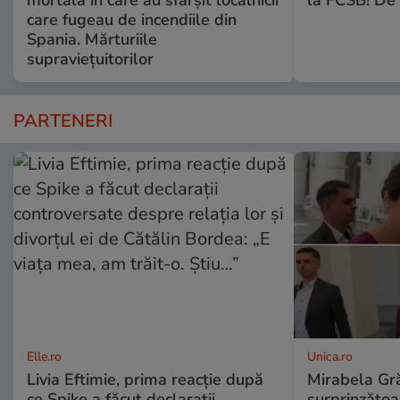
mortală în care au sfârșit localnicii
la FCSB! De 
care fugeau de incendiile din
Spania. Mărturiile
supraviețuitorilor
PARTENERI
Elle.ro
Unica.ro
Livia Eftimie, prima reacție după
Mirabela Gră
ce Spike a făcut declarații
surprinzătoar