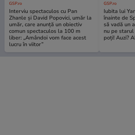
GSP.ro
GSP.ro
Interviu spectaculos cu Pan
Iubita lui Ya
Zhanle și David Popovici, umăr la
înainte de S
umăr, care anunță un obiectiv
să vadă un a
comun spectaculos la 100 m
nu pe starul 
liber: „Amândoi vom face acest
poți! Auzi? A
lucru în viitor”