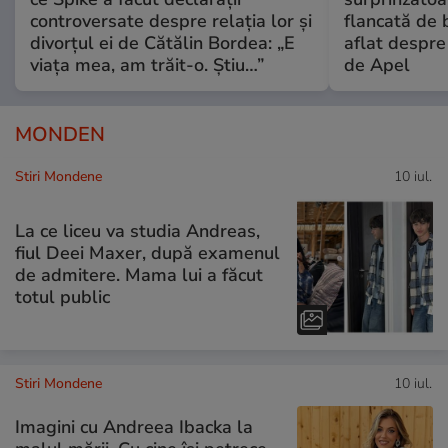
controversate despre relația lor și
flancată de 
divorțul ei de Cătălin Bordea: „E
aflat despre
viața mea, am trăit-o. Știu…”
de Apel
MONDEN
Stiri Mondene
10 iul.
La ce liceu va studia Andreas,
fiul Deei Maxer, după examenul
de admitere. Mama lui a făcut
totul public
Stiri Mondene
10 iul.
Imagini cu Andreea Ibacka la