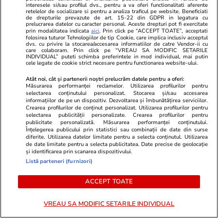
interesele si/sau profilul dvs., pentru a va oferi functionalitati aferente
retelelor de socializare si pentru a analiza traficul pe website. Beneficiati
Wowbiz.ro
Redactia.ro
de drepturile prevazute de art. 15-22 din GDPR in legatura cu
prelucrarea datelor cu caracter personal. Aceste drepturi pot fi exercitate
Cum arată fiul Mădălinei Manole
Primele cuvi
prin modalitatea indicata
aici
. Prin click pe “ACCEPT TOATE”, acceptati
la 17 ani! Fratele regretatei
Rares Cojoc 
folosirea tuturor Tehnologiilor de tip Cookie, care implica inclusiv acceptul
dvs. cu privire la stocarea/accesarea informatiilor de catre Vendor-ii cu
artiste a publicat o fotografie în
Andreea Pop
care colaboram. Prin click pe “VREAU SA MODIFIC SETARILE
INDIVIDUAL” puteti schimba preferintele in mod individual, mai putin
premieră cu Petru Mircea Jr.
comentat pub
cele legate de cookie strict necesare pentru functionarea website-ului.
Atât noi, cât și partenerii noștri prelucrăm datele pentru a oferi:
Măsurarea performanței reclamelor. Utilizarea profilurilor pentru
selectarea conținutului personalizat. Stocarea și/sau accesarea
informațiilor de pe un dispozitiv. Dezvoltarea și îmbunătățirea serviciilor.
POLITIC
Crearea profilurilor de conținut personalizat. Utilizarea profilurilor pentru
selectarea publicității personalizate. Crearea profilurilor pentru
publicitate personalizată. Măsurarea performanței conținutului.
Politică
19:05
Înțelegerea publicului prin statistici sau combinații de date din surse
diferite. Utilizarea datelor limitate pentru a selecta conținutul. Utilizarea
de date limitate pentru a selecta publicitatea. Date precise de geolocație
Răspunsul premierului Ilie
și identificarea prin scanarea dispozitivului.
Bolojan, întrebat dacă este
Listă parteneri (furnizori)
pregătit să asigure interimatul
la Guvern până la finalul
ACCEPT TOATE
acestui an
VREAU SA MODIFIC SETARILE INDIVIDUAL