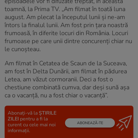
episoadele vor fi difuzate treptat, în această
toamnă, la Prima TV. „Am filmat în toată luna
august. Am plecat la începutul lunii și ne-am
întors la finalul lunii. Am fost prin țara noastră
frumoasă, în diferite locuri din România. Locuri
frumoase pe care unii dintre concurenți chiar nu
le cunoșteau.
Am filmat în Cetatea de Scaun de la Suceava,
am fost în Delta Dunării, am filmat în pădurea
Letea, am văzut cormoranii. Deci a fost o
chestiune combinată cumva, dar deși sună așa
ca o vacanță, nu a fost chiar o vacanță”.
Abonați-vă la
ȘTIRILE
ZILEI
pentru a fi la
ABONEAZĂ-TE
curent cu cele mai noi
informații.