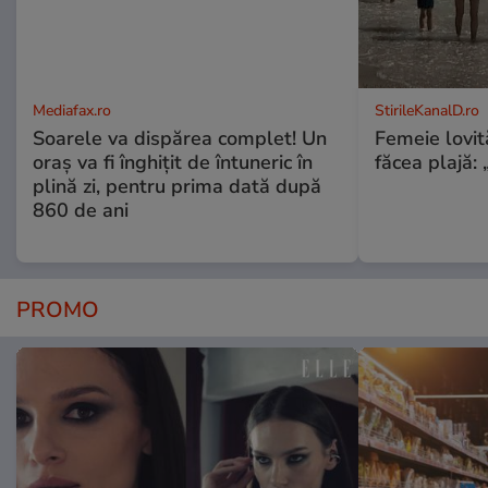
Mediafax.ro
StirileKanalD.ro
Soarele va dispărea complet! Un
Femeie lovit
oraș va fi înghițit de întuneric în
făcea plajă: „
plină zi, pentru prima dată după
860 de ani
PROMO