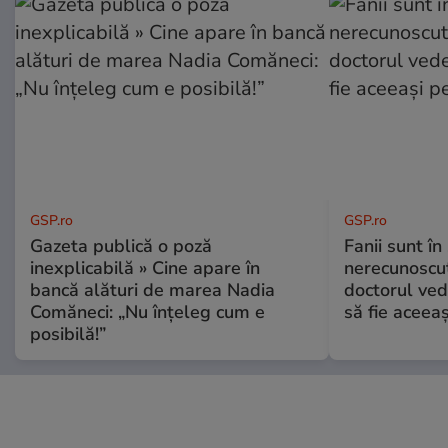
GSP.ro
GSP.ro
Gazeta publică o poză
Fanii sunt în 
inexplicabilă » Cine apare în
nerecunoscut
bancă alături de marea Nadia
doctorul ved
Comăneci: „Nu înțeleg cum e
să fie aceea
posibilă!”