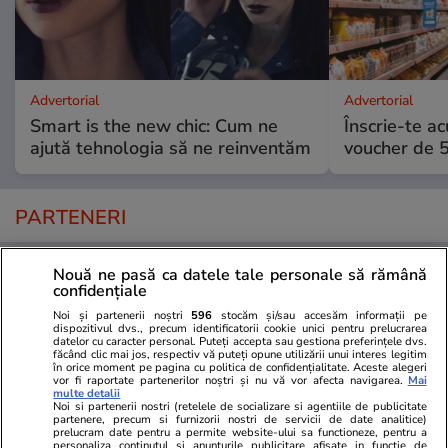
Advertorial
Advertorial
Smart is the new chic: Cum ne
Înscrie-te ac
ajută tehnologia să ne reinventăm
voucher de 5
PARTENERI
Nouă ne pasă ca datele tale personale să rămână
confidențiale
Noi și partenerii noștri
596
stocăm și/sau accesăm informații pe
dispozitivul dvs., precum identificatorii cookie unici pentru prelucrarea
datelor cu caracter personal. Puteți accepta sau gestiona preferințele dvs.
făcând clic mai jos, respectiv vă puteți opune utilizării unui interes legitim
în orice moment pe pagina cu politica de confidențialitate. Aceste alegeri
vor fi raportate partenerilor noștri și nu vă vor afecta navigarea.
Mai
multe detalii
Noi si partenerii nostri (retelele de socializare si agentiile de publicitate
partenere, precum si furnizorii nostri de servicii de date analitice)
prelucram date pentru a permite website-ului sa functioneze, pentru a
personaliza continutul si anunturile publicitare afisate in functie de