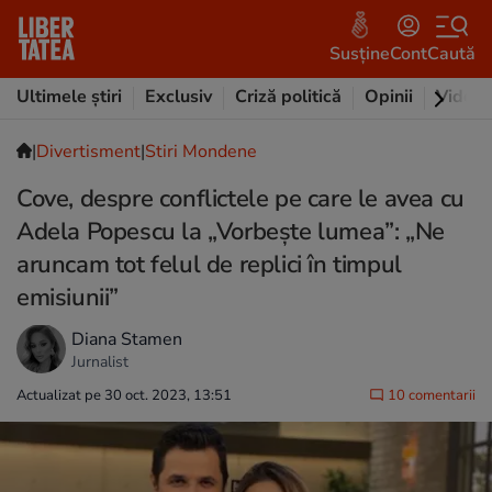
Susține
Cont
Caută
Ultimele știri
Exclusiv
Criză politică
Opinii
Video
|
Divertisment
|
Stiri Mondene
Cove, despre conflictele pe care le avea cu
Adela Popescu la „Vorbește lumea”: „Ne
aruncam tot felul de replici în timpul
emisiunii”
Diana Stamen
Jurnalist
Actualizat pe 30 oct. 2023, 13:51
10 comentarii