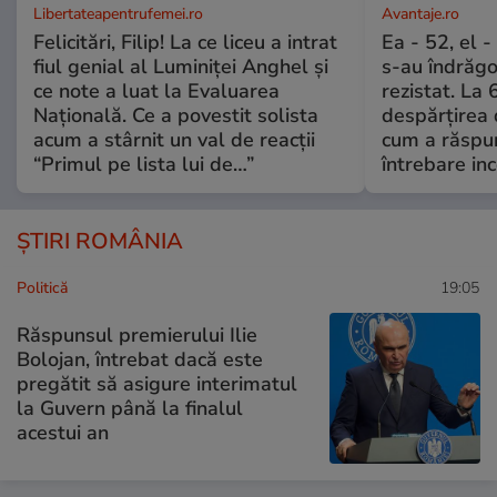
Libertateapentrufemei.ro
Avantaje.ro
Felicitări, Filip! La ce liceu a intrat
Ea - 52, el 
fiul genial al Luminiței Anghel și
s-au îndrăgos
ce note a luat la Evaluarea
rezistat. La 
Națională. Ce a povestit solista
despărțirea 
acum a stârnit un val de reacții
cum a răspu
“Primul pe lista lui de…”
întrebare i
ȘTIRI ROMÂNIA
Politică
19:05
Răspunsul premierului Ilie
Bolojan, întrebat dacă este
pregătit să asigure interimatul
la Guvern până la finalul
acestui an