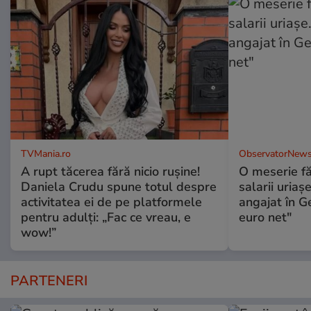
TVMania.ro
ObservatorNews
A rupt tăcerea fără nicio rușine!
O meserie fă
Daniela Crudu spune totul despre
salarii uriaş
activitatea ei de pe platformele
angajat în G
pentru adulți: „Fac ce vreau, e
euro net"
wow!”
PARTENERI