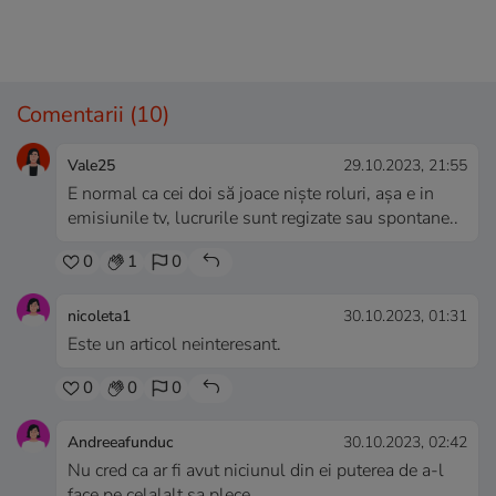
Comentarii
(10)
Vale25
29.10.2023, 21:55
E normal ca cei doi să joace niște roluri, așa e in
emisiunile tv, lucrurile sunt regizate sau spontane..
0
1
0
nicoleta1
30.10.2023, 01:31
Este un articol neinteresant.
0
0
0
Andreeafunduc
30.10.2023, 02:42
Nu cred ca ar fi avut niciunul din ei puterea de a-l
face pe celalalt sa plece