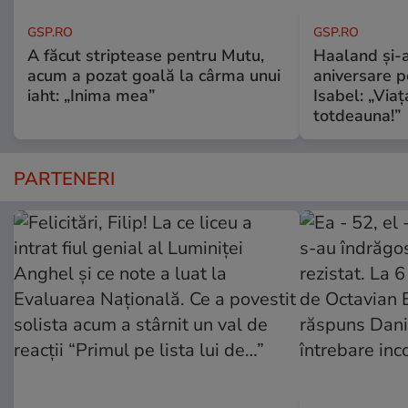
GSP.RO
GSP.RO
A făcut striptease pentru Mutu,
Haaland și-a
acum a pozat goală la cârma unui
aniversare pe
iaht: „Inima mea”
Isabel: „Via
totdeauna!”
PARTENERI