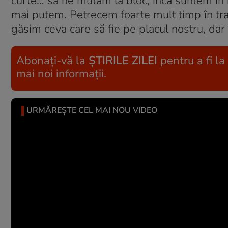
curte… să ne mutăm la bloc, încă suntem în 
mai putem. Petrecem foarte mult timp în tra
găsim ceva care să fie pe placul nostru, dar 
Abonați-vă la
ȘTIRILE ZILEI
pentru a fi la
mai noi informații.
URMĂREȘTE CEL MAI NOU VIDEO