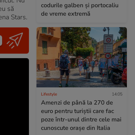
ficul. Nu
codurile galben și portocaliu
eu să
de vreme extremă
ena Stars.
Lifestyle
14:05
Amenzi de până la 270 de
euro pentru turiștii care fac
poze într-unul dintre cele mai
cunoscute orașe din Italia