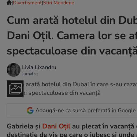
|
Divertisment
|
Stiri Mondene
Cum arată hotelul din Duba
Dani Oțil. Camera lor se af
spectaculoase din vacanț
Livia Lixandru
Jurnalist
Adaugă-ne ca sursă preferată în Google
Gabriela și
Dani Oțil
au plecat în vacanță c
destinație de vis pe care o iubesc și unde 