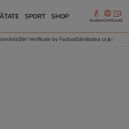
ĂTATE
SPORT
SHOP
Susține
Cont
Caută
Sănătate și Fitness
ce
 culinare
-România
Știri Verificate by Factual
Sănătatea ca stil de vi
 și legume
rea plantelor