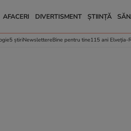
AFACERI
DIVERTISMENT
ȘTIINȚĂ
SĂN
Bani și Afaceri
Monden
Știri Știință
Știri 
Auto
Horoscop
Schimbări climati
Relații
Locuri de muncă
Muzică și Filme
Rețete
ogie
5 știri
Newslettere
Bine pentru tine
115 ani Elveția
Imobiliare.ro
Vacanțe și Cultură
Fructe
eJobs.ro
Îngriji