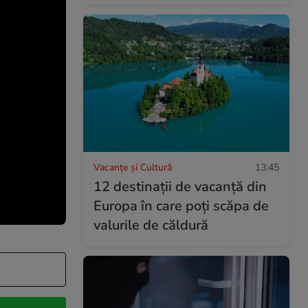
Vacanțe și Cultură
13:45
12 destinații de vacanță din
Europa în care poți scăpa de
valurile de căldură