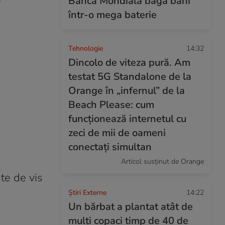
Banca Mondială bagă bani
într-o mega baterie
Tehnologie
14:32
Dincolo de viteza pură. Am
testat 5G Standalone de la
Orange în „infernul” de la
Beach Please: cum
funcționează internetul cu
zeci de mii de oameni
conectați simultan
Articol susținut de Orange
ște de vis
Știri Externe
14:22
Un bărbat a plantat atât de
mulți copaci timp de 40 de