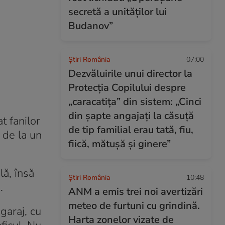
secretă a unităților lui
Budanov”
Știri România
07:00
Dezvăluirile unui director la
Protecția Copilului despre
„caracatița” din sistem: „Cinci
din șapte angajați la căsuță
t fanilor
de tip familial erau tată, fiu,
 de la un
fiică, mătușă și ginere”
lă, însă
Știri România
10:48
.
ANM a emis trei noi avertizări
meteo de furtuni cu grindină.
garaj, cu
Harta zonelor vizate de