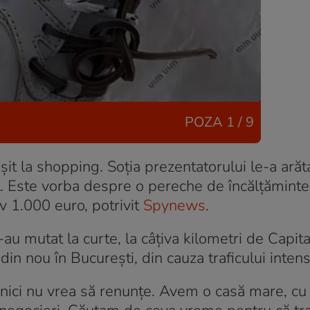
POZA
1 / 9
eșit la shopping. Soția prezentatorului le-a arăta
t. Este vorba despre o pereche de încălțăminte
v 1.000 euro, potrivit
Spynews
.
au mutat la curte, la câțiva kilometri de Capita
n nou în București, din cauza traficului intens
nici nu vrea să renunțe. Avem o casă mare, cu 