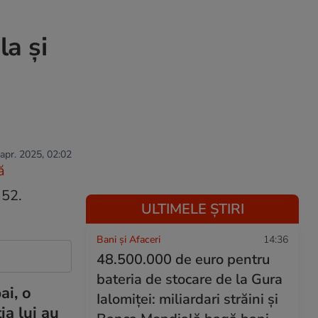
la și
 apr. 2025, 02:02
ă
ULTIMELE ȘTIRI
Bani și Afaceri
14:36
48.500.000 de euro pentru
bateria de stocare de la Gura
ai, o
Ialomiței: miliardari străini și
ia lui au