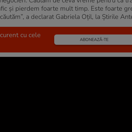
negocieri. Căutam de ceva vreme pentru că tra
fic și pierdem foarte mult timp. Este foarte gr
căutăm”, a declarat Gabriela Oțil, la Știrile Ant
 curent cu cele
ABONEAZĂ-TE