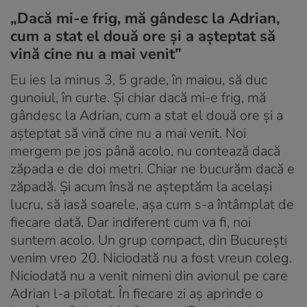
„Dacă mi-e frig, mă gândesc la Adrian,
cum a stat el două ore și a așteptat să
vină cine nu a mai venit”
Eu ies la minus 3, 5 grade, în maiou, să duc
gunoiul, în curte. Și chiar dacă mi-e frig, mă
gândesc la Adrian, cum a stat el două ore și a
așteptat să vină cine nu a mai venit. Noi
mergem pe jos până acolo, nu contează dacă
zăpada e de doi metri. Chiar ne bucurăm dacă e
zăpadă. Și acum însă ne așteptăm la același
lucru, să iasă soarele, așa cum s-a întâmplat de
fiecare dată. Dar indiferent cum va fi, noi
suntem acolo. Un grup compact, din București
venim vreo 20. Niciodată nu a fost vreun coleg.
Niciodată nu a venit nimeni din avionul pe care
Adrian l-a pilotat. În fiecare zi aș aprinde o