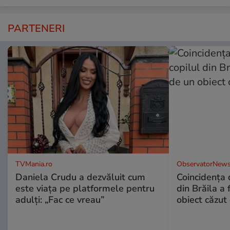
PARTENERI
TVMania.ro
ObservatorNews
Daniela Crudu a dezvăluit cum
Coincidența d
este viața pe platformele pentru
din Brăila a 
adulți: „Fac ce vreau”
obiect căzut 