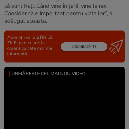
că sunt frați. Când vine în țară, vine la noi.
Consider că e important pentru viața lor”, a
adăugat aceasta.
Abonați-vă la
ȘTIRILE
ZILEI
pentru a fi la
ABONEAZĂ-TE
curent cu cele mai noi
informații.
URMĂREȘTE CEL MAI NOU VIDEO