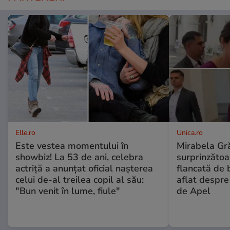
Elle.ro
Unica.ro
Este vestea momentului în
Mirabela Gră
showbiz! La 53 de ani, celebra
surprinzătoar
actriță a anunțat oficial nașterea
flancată de 
celui de-al treilea copil al său:
aflat despre
"Bun venit în lume, fiule"
de Apel