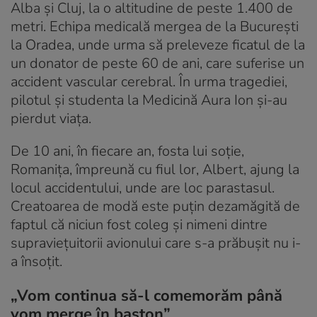
Alba şi Cluj, la o altitudine de peste 1.400 de
metri. Echipa medicală mergea de la Bucureşti
la Oradea, unde urma să preleveze ficatul de la
un donator de peste 60 de ani, care suferise un
accident vascular cerebral. În urma tragediei,
pilotul și studenta la Medicină Aura Ion și-au
pierdut viața.
De 10 ani, în fiecare an, fosta lui soție,
Romanița, împreună cu fiul lor, Albert, ajung la
locul accidentului, unde are loc parastasul.
Creatoarea de modă este puțin dezamăgită de
faptul că niciun fost coleg și nimeni dintre
supraviețuitorii avionului care s-a prăbușit nu i-
a însoțit.
„Vom continua să-l comemorăm până
vom merge în baston”