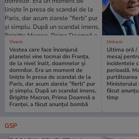
Viva.ro
Unica.ro
Vestea care face înconjurul
Ultima oră /
planetei vine tocmai din Franța,
mesaj pentr
de la nivel înalt, doamnelor și
incidentele 
domnilor. Era un moment de
perioadă. Ma
liniște în presa de scandal de la
purtătoarea 
Paris, dar acum ziarele ”fierb” pur
Ministerului
și simplu. După un scandal imens,
făcut anunțu
Brigitte Macron, Prima Doamnă a
timp
Franței, a făcut anunțul bombă
GSP