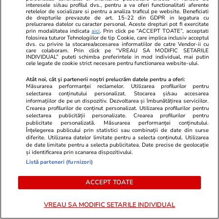
interesele si/sau profilul dvs., pentru a va oferi functionalitati aferente
retelelor de socializare si pentru a analiza traficul pe website. Beneficiati
de drepturile prevazute de art. 15-22 din GDPR in legatura cu
prelucrarea datelor cu caracter personal. Aceste drepturi pot fi exercitate
prin modalitatea indicata
aici
. Prin click pe “ACCEPT TOATE”, acceptati
folosirea tuturor Tehnologiilor de tip Cookie, care implica inclusiv acceptul
dvs. cu privire la stocarea/accesarea informatiilor de catre Vendor-ii cu
care colaboram. Prin click pe “VREAU SA MODIFIC SETARILE
INDIVIDUAL” puteti schimba preferintele in mod individual, mai putin
ZiaruldeIasi.ro
Fanatik.ro
cele legate de cookie strict necesare pentru functionarea website-ului.
Delta urbană de la Iași ar urma
Încasări reco
Atât noi, cât și partenerii noștri prelucrăm datele pentru a oferi:
să dreneze 36,5 milioane de lei.
Craiova dup
Măsurarea performanței reclamelor. Utilizarea profilurilor pentru
selectarea conținutului personalizat. Stocarea și/sau accesarea
Studiul de fezabilitate este gata,
complet din 
informațiilor de pe un dispozitiv. Dezvoltarea și îmbunătățirea serviciilor.
iar consilierii locali sunt chemați
bilete vându
Crearea profilurilor de conținut personalizat. Utilizarea profilurilor pentru
să aprobe investiția
selectarea publicității personalizate. Crearea profilurilor pentru
publicitate personalizată. Măsurarea performanței conținutului.
Înțelegerea publicului prin statistici sau combinații de date din surse
diferite. Utilizarea datelor limitate pentru a selecta conținutul. Utilizarea
de date limitate pentru a selecta publicitatea. Date precise de geolocație
și identificarea prin scanarea dispozitivului.
ULTIMELE ȘTIRI
Listă parteneri (furnizori)
ACCEPT TOATE
Știri Locale
29 iul.
O femeie a rămas încarcerată în mașina lovită
VREAU SA MODIFIC SETARILE INDIVIDUAL
de trenul Timișoara-Mangalia şi a fost