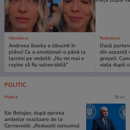
Wowbiz.ro
Redactia.ro
Andreea Ibacka a izbucnit în
Dacă parten
plâns! Ce a emoționat-o până la
din această v
lacrimi pe vedetă: „Nu-mi mai e
greșeli. Cum 
rușine să fiu vulnerabilă”
viața după v
POLITIC
Politică
29 iul.
Ilie Bolojan, după oprirea
ambelor reactoare de la
Cernavodă: „Reduceți consumul