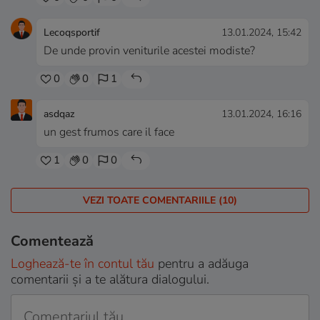
Lecoqsportif
13.01.2024, 15:42
De unde provin veniturile acestei modiste?
0
0
1
asdqaz
13.01.2024, 16:16
un gest frumos care il face
1
0
0
VEZI TOATE COMENTARIILE (10)
Comentează
Loghează-te în contul tău
pentru a adăuga
comentarii și a te alătura dialogului.