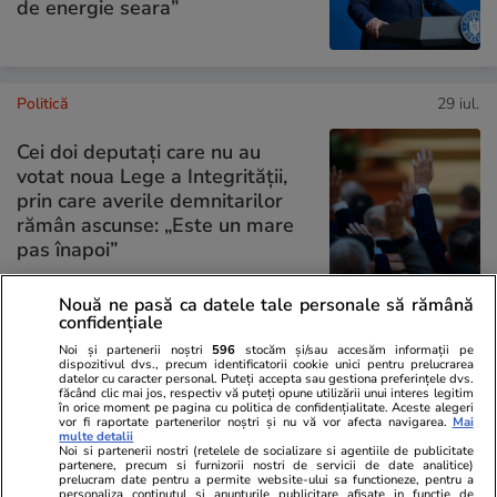
de energie seara”
Politică
29 iul.
Cei doi deputați care nu au
votat noua Lege a Integrității,
prin care averile demnitarilor
rămân ascunse: „Este un mare
pas înapoi”
Nouă ne pasă ca datele tale personale să rămână
confidențiale
PARTENERI
Noi și partenerii noștri
596
stocăm și/sau accesăm informații pe
dispozitivul dvs., precum identificatorii cookie unici pentru prelucrarea
datelor cu caracter personal. Puteți accepta sau gestiona preferințele dvs.
făcând clic mai jos, respectiv vă puteți opune utilizării unui interes legitim
în orice moment pe pagina cu politica de confidențialitate. Aceste alegeri
vor fi raportate partenerilor noștri și nu vă vor afecta navigarea.
Mai
multe detalii
Noi si partenerii nostri (retelele de socializare si agentiile de publicitate
partenere, precum si furnizorii nostri de servicii de date analitice)
prelucram date pentru a permite website-ului sa functioneze, pentru a
personaliza continutul si anunturile publicitare afisate in functie de