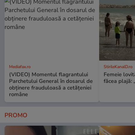
Mediafax.ro
StirileKanalD.ro
(VIDEO) Momentul flagrantului
Femeie lovit
Parchetului General în dosarul de
făcea plajă: „
obținere frauduloasă a cetățeniei
române
PROMO