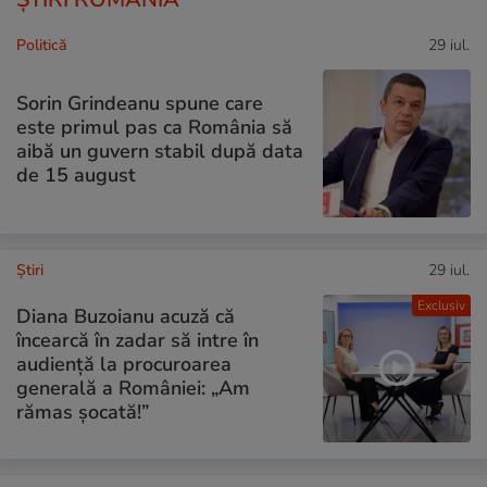
Politică
29 iul.
Sorin Grindeanu spune care
este primul pas ca România să
aibă un guvern stabil după data
de 15 august
Ştiri
29 iul.
Exclusiv
Diana Buzoianu acuză că
încearcă în zadar să intre în
audiență la procuroarea
generală a României: „Am
rămas șocată!”