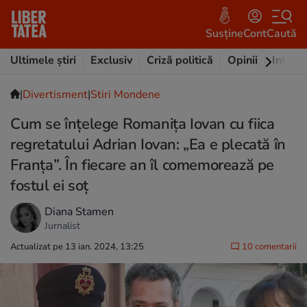
Susține
Cont
Caută
Ultimele știri
Exclusiv
Criză politică
Opinii
Intervi
|
Divertisment
|
Stiri Mondene
Cum se înțelege Romanița Iovan cu fiica
regretatului Adrian Iovan: „Ea e plecată în
Franța”. În fiecare an îl comemorează pe
fostul ei soț
Diana Stamen
Jurnalist
Actualizat pe 13 ian. 2024, 13:25
10 comentarii