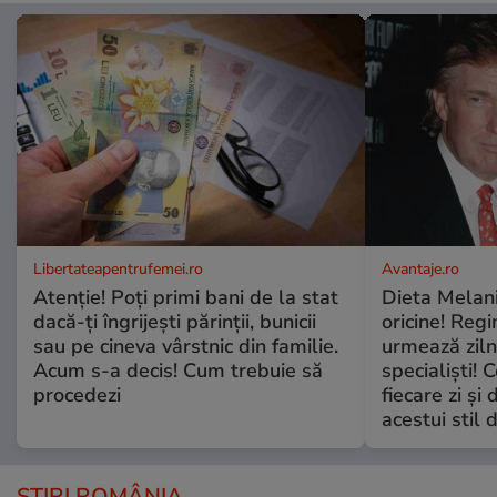
Libertateapentrufemei.ro
Avantaje.ro
Atenție! Poți primi bani de la stat
Dieta Melan
dacă-ți îngrijești părinții, bunicii
oricine! Regi
sau pe cineva vârstnic din familie.
urmează zilni
Acum s-a decis! Cum trebuie să
specialiști! 
procedezi
fiecare zi și 
acestui stil 
ȘTIRI ROMÂNIA