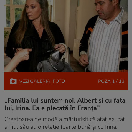
VEZI
GALERIA
FOTO
POZA
1 / 13
„Familia lui suntem noi. Albert și cu fata
lui, Irina. Ea e plecată în Franța”
Creatoarea de modă a mărturisit că atât ea, cât
și fiul său au o relație foarte bună și cu Irina,