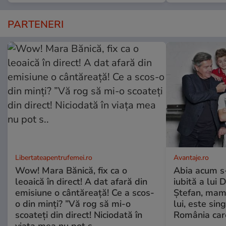
PARTENERI
Libertateapentrufemei.ro
Avantaje.ro
Wow! Mara Bănică, fix ca o
Abia acum s-
leoaică în direct! A dat afară din
iubită a lui 
emisiune o cântăreață! Ce a scos-
Ștefan, mama 
o din minți? ”Vă rog să mi-o
lui, este si
scoateți din direct! Niciodată în
România care
viața mea nu pot s..