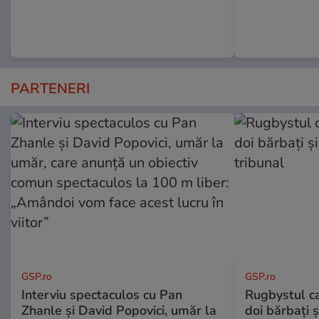
PARTENERI
GSP.ro
GSP.ro
Interviu spectaculos cu Pan
Rugbystul ca
Zhanle și David Popovici, umăr la
doi bărbați ș