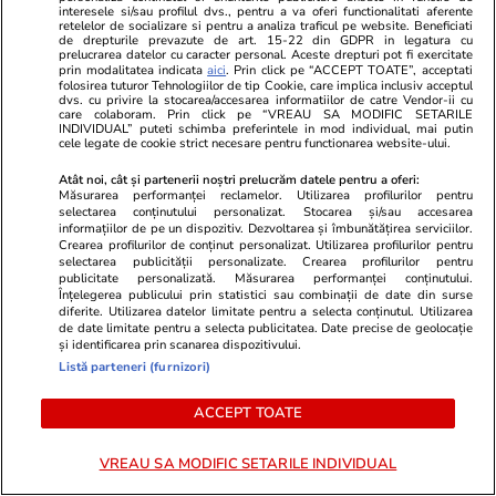
interesele si/sau profilul dvs., pentru a va oferi functionalitati aferente
Știri România
19:00
retelelor de socializare si pentru a analiza traficul pe website. Beneficiati
de drepturile prevazute de art. 15-22 din GDPR in legatura cu
De ce apar adicțiile și cum pot fi depășite.
prelucrarea datelor cu caracter personal. Aceste drepturi pot fi exercitate
prin modalitatea indicata
aici
. Prin click pe “ACCEPT TOATE”, acceptati
Gabriela Bălan, psiholog: „Discuția despre
folosirea tuturor Tehnologiilor de tip Cookie, care implica inclusiv acceptul
dvs. cu privire la stocarea/accesarea informatiilor de catre Vendor-ii cu
substanțe nu trebuie să fie un eveniment unic,
care colaboram. Prin click pe “VREAU SA MODIFIC SETARILE
INDIVIDUAL” puteti schimba preferintele in mod individual, mai putin
ci un dialog continuu”
cele legate de cookie strict necesare pentru functionarea website-ului.
Atât noi, cât și partenerii noștri prelucrăm datele pentru a oferi:
Măsurarea performanței reclamelor. Utilizarea profilurilor pentru
selectarea conținutului personalizat. Stocarea și/sau accesarea
Știri România
18:42
informațiilor de pe un dispozitiv. Dezvoltarea și îmbunătățirea serviciilor.
4 alpiniști s-au prăbușit în zona Valea
Crearea profilurilor de conținut personalizat. Utilizarea profilurilor pentru
selectarea publicității personalizate. Crearea profilurilor pentru
Albișoarei, din Bușteni: unul dintre ei a murit, a
publicitate personalizată. Măsurarea performanței conținutului.
Înțelegerea publicului prin statistici sau combinații de date din surse
intervenit elicopterul SMURD
diferite. Utilizarea datelor limitate pentru a selecta conținutul. Utilizarea
de date limitate pentru a selecta publicitatea. Date precise de geolocație
și identificarea prin scanarea dispozitivului.
Listă parteneri (furnizori)
Știri Externe
18:38
O pensionară din Italia a fost oprită de
ACCEPT TOATE
carabinieri din cauza mirosului din pungile de
VREAU SA MODIFIC SETARILE INDIVIDUAL
cumpărături pe care le căra: ce se afla înăuntru