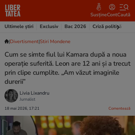
Susține
Cont
Caută
Ultimele știri
Exclusiv
Bac 2026
Criză politică
Opi
|
Divertisment
|
Stiri Mondene
Cum se simte fiul lui Kamara după a noua
operație suferită. Leon are 12 ani și a trecut
prin clipe cumplite. „Am văzut imaginile
durerii”
Livia Lixandru
Jurnalist
18 mai 2026, 17:21
Comentează