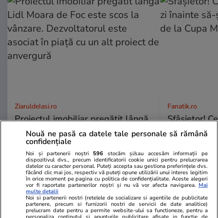
ZiaruldeIasi.ro
Fanatik.ro
Proiectul imobiliar pregătit lângă
Sfâșietor! Ce
Lidl Moara de Foc este scos la
înainte să-și 
Nouă ne pasă ca datele tale personale să rămână
vânzare. Dezvoltatorul este
de la Cupa 
confidențiale
asociat în piață cu un alt proiect
Noi și partenerii noștri
596
stocăm și/sau accesăm informații pe
de anvergură
dispozitivul dvs., precum identificatorii cookie unici pentru prelucrarea
datelor cu caracter personal. Puteți accepta sau gestiona preferințele dvs.
făcând clic mai jos, respectiv vă puteți opune utilizării unui interes legitim
în orice moment pe pagina cu politica de confidențialitate. Aceste alegeri
vor fi raportate partenerilor noștri și nu vă vor afecta navigarea.
Mai
multe detalii
Noi si partenerii nostri (retelele de socializare si agentiile de publicitate
ULTIMELE ȘTIRI
partenere, precum si furnizorii nostri de servicii de date analitice)
prelucram date pentru a permite website-ului sa functioneze, pentru a
personaliza continutul si anunturile publicitare afisate in functie de