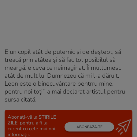
E un copil atât de puternic și de deștept, să
treacă prin atâtea și să fac tot posibilul să
meargă, e ceva ce neimaginat. Îi multumesc
atât de mult lui Dumnezeu că mi l-a dăruit.
Leon este o binecuvântare pentrru mine,
pentru noi toți”, a mai declarat artistul pentru
sursa citată.
Abonați-vă la
ȘTIRILE
ZILEI
pentru a fi la
ABONEAZĂ-TE
curent cu cele mai noi
informații.