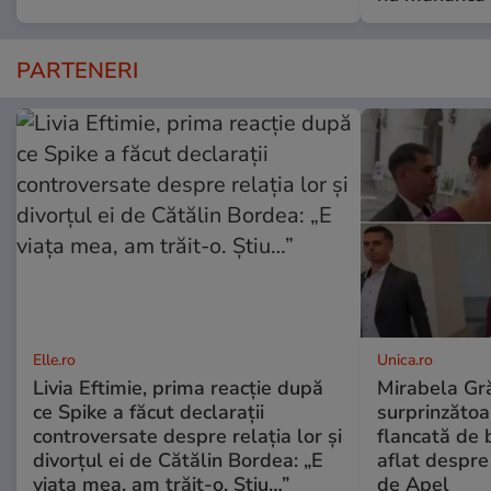
PARTENERI
Elle.ro
Unica.ro
Livia Eftimie, prima reacție după
Mirabela Gră
ce Spike a făcut declarații
surprinzătoar
controversate despre relația lor și
flancată de 
divorțul ei de Cătălin Bordea: „E
aflat despre
viața mea, am trăit-o. Știu…”
de Apel