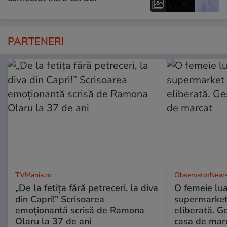
PARTENERI
TVMania.ro
ObservatorNews
„De la fetița fără petreceri, la diva
O femeie lua
din Capri!” Scrisoarea
supermarket 
emoționantă scrisă de Ramona
eliberată. G
Olaru la 37 de ani
casa de mar