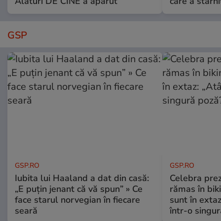
Alături DE CINE a apărut
care a stârni
GSP
GSP.RO
GSP.RO
Iubita lui Haaland a dat din casă:
Celebra pre
„E puțin jenant că vă spun” » Ce
rămas în bikin
face starul norvegian în fiecare
sunt în exta
seară
într-o singu