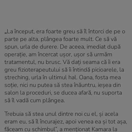
„
La început, era foarte greu să îl întorci de pe o
parte pe alta, plângea foarte mult. Ce să vă
spun, urla de durere. De aceea, imediat după
operație, am încercat ușor, ușor să urmăm
tratamentul, nu brusc. Vă dați seama că îi era
greu fizioterapeutului să îi întindă picioarele, la
streching, urla în ultimul hal. Oana, fosta mea
soție, nici nu putea să stea înăuntru, ieșea din
salon la proceduri, se ducea afară, nu suporta
să îl vadă cum plângea.
Trebuia să stea unul dintre noi cu el, și acela
eram eu, să îl încurajez, apoi venea ea și tot așa,
făceam cu schimbul”, a menționat Kamara la