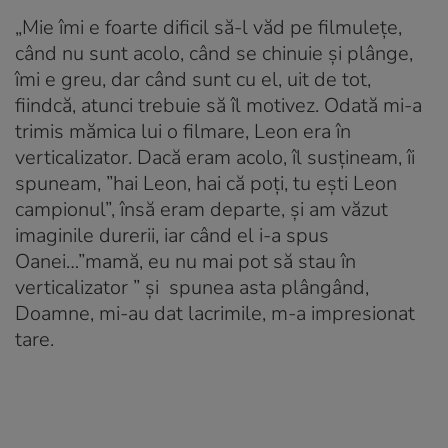
„Mie îmi e foarte dificil să-l văd pe filmulețe,
când nu sunt acolo, când se chinuie și plânge,
îmi e greu, dar când sunt cu el, uit de tot,
fiindcă, atunci trebuie să îl motivez. Odată mi-a
trimis mămica lui o filmare, Leon era în
verticalizator. Dacă eram acolo, îl susțineam, îi
spuneam, ”hai Leon, hai că poți, tu ești Leon
campionul”, însă eram departe, și am văzut
imaginile durerii, iar când el i-a spus
Oanei…”mamă, eu nu mai pot să stau în
verticalizator ” și spunea asta plângând,
Doamne, mi-au dat lacrimile, m-a impresionat
tare.