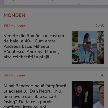
MONDEN
Stiri Mondene
15:30
Vedete din România în costum
de baie la 40+. Cum arată
Andreea Esca, Mihaela
Rădulescu, Andreea Marin și
alte celebrități la plajă
Stiri Mondene
14:20
Mihai Bendeac, nouă înțepătură
la adresa lui Dan Negru: „Nu
am nevoie de sabie ca să-l
înving”. De la ce a pornit
conflictul între cei doi