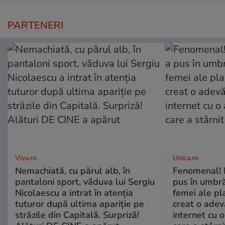
PARTENERI
Viva.ro
Unica.ro
Nemachiată, cu părul alb, în
Fenomenal! 
pantaloni sport, văduva lui Sergiu
pus în umbră
Nicolaescu a intrat în atenția
femei ale pl
tuturor după ultima apariție pe
creat o adev
străzile din Capitală. Surpriză!
internet cu o