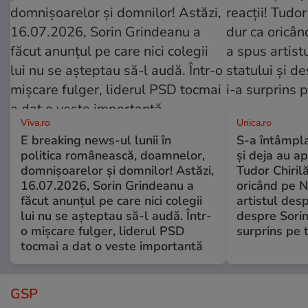
Viva.ro
Unica.ro
E breaking news-ul lunii în
S-a întâmpl
politica românească, doamnelor,
și deja au ap
domnișoarelor și domnilor! Astăzi,
Tudor Chiril
16.07.2026, Sorin Grindeanu a
oricând pe N
făcut anunțul pe care nici colegii
artistul desp
lui nu se așteptau să-l audă. Într-
despre Sorin
o mișcare fulger, liderul PSD
surprins pe 
tocmai a dat o veste importantă
GSP