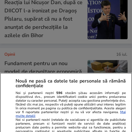
Reacția lui Nicușor Dan, după ce
DIICOT l-a ironizat pe Dragoș
Pîslaru, supărat că nu a fost
anunțat de perchezițiile la
azilele din Bihor
Opinii
16 iul.
Fundament pentru un nou
model de dezvoltare economică
– oportunitatea transformărilor
Nouă ne pasă ca datele tale personale să rămână
confidențiale
tehnologice pentru IMM-urile
Noi și partenerii noștri
596
stocăm și/sau accesăm informații pe
din România
dispozitivul dvs., precum identificatorii cookie unici pentru prelucrarea
datelor cu caracter personal. Puteți accepta sau gestiona preferințele dvs.
făcând clic mai jos, respectiv vă puteți opune utilizării unui interes legitim
în orice moment pe pagina cu politica de confidențialitate. Aceste alegeri
vor fi raportate partenerilor noștri și nu vă vor afecta navigarea.
Mai
Opinii
15 iul.
multe detalii
Noi si partenerii nostri (retelele de socializare si agentiile de publicitate
partenere, precum si furnizorii nostri de servicii de date analitice)
prelucram date pentru a permite website-ului sa functioneze, pentru a
personaliza continutul si anunturile publicitare afisate in functie de