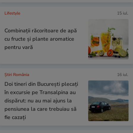
Lifestyle
15 iul.
Combinaţii răcoritoare de apă
cu fructe şi plante aromatice
pentru vară
Știri România
16 iul.
Doi tineri din București plecați
în excursie pe Transalpina au
dispărut: nu au mai ajuns la
pensiunea la care trebuiau să
fie cazați