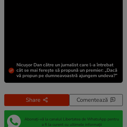
Nicușor Dan către un jurnalist care l-a întrebat
cât se mai ferește să propună un premier: „Dacă
vă propun pe dumneavoastră ajungem undeva?”
Share
Comentează
Abonați-vă la canalul Libertatea de WhatsApp pentru
a fi la curent cu ultimele informații