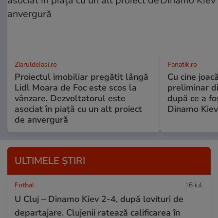
ZiaruldeIasi.ro
Fanatik.ro
Proiectul imobiliar pregătit lângă
Cu cine joacă
Lidl Moara de Foc este scos la
preliminar d
vânzare. Dezvoltatorul este
după ce a fo
asociat în piață cu un alt proiect
Dinamo Kiev
de anvergură
ULTIMELE ȘTIRI
Fotbal
16 iul.
U Cluj – Dinamo Kiev 2-4, după lovituri de
departajare. Clujenii ratează calificarea în