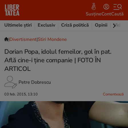
Susține
Cont
Caută
Ultimele știri
Exclusiv
Criză politică
Opinii
Video
|
Divertisment
|
Stiri Mondene
Dorian Popa, idolul femeilor, gol în pat.
Află cine-i ține companie | FOTO ÎN
ARTICOL
Petre Dobrescu
03 feb. 2015, 13:10
Comentează