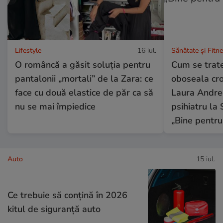
Lifestyle
16 iul.
Sănătate și Fitn
O româncă a găsit soluția pentru
Cum se trate
pantalonii „mortali” de la Zara: ce
oboseala cron
face cu două elastice de păr ca să
Laura Andree
nu se mai împiedice
psihiatru la 
„Bine pentru
Auto
15 iul.
Ce trebuie să conţină în 2026
kitul de siguranţă auto