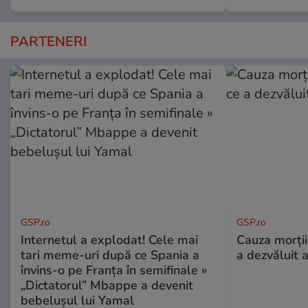
PARTENERI
GSP.ro
GSP.ro
Internetul a explodat! Cele mai
Cauza morții
tari meme-uri după ce Spania a
a dezvăluit 
învins-o pe Franța în semifinale »
„Dictatorul” Mbappe a devenit
bebelușul lui Yamal