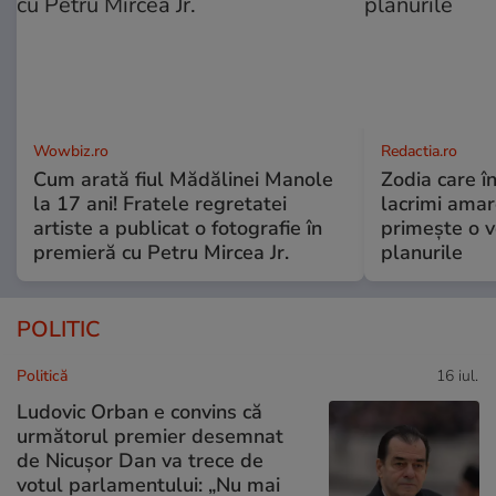
Wowbiz.ro
Redactia.ro
Cum arată fiul Mădălinei Manole
Zodia care în
la 17 ani! Fratele regretatei
lacrimi amar
artiste a publicat o fotografie în
primește o v
premieră cu Petru Mircea Jr.
planurile
POLITIC
Politică
16 iul.
Ludovic Orban e convins că
următorul premier desemnat
de Nicușor Dan va trece de
votul parlamentului: „Nu mai