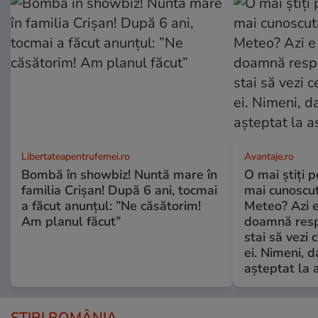
Libertateapentrufemei.ro
Avantaje.ro
Bombă în showbiz! Nuntă mare în
O mai știți 
familia Crișan! După 6 ani, tocmai
mai cunoscu
a făcut anunțul: ”Ne căsătorim!
Meteo? Azi e
Am planul făcut”
doamnă respe
stai să vezi 
ei. Nimeni, d
așteptat la 
ȘTIRI ROMÂNIA