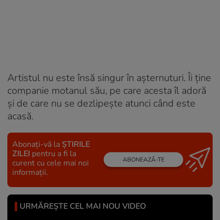
Artistul nu este însă singur în așternuturi. Îi ține
companie motanul său, pe care acesta îl adoră
și de care nu se dezlipește atunci când este
acasă.
Abonați-vă la
ȘTIRILE
ZILEI
pentru a fi la
ABONEAZĂ-TE
curent cu cele mai noi
informații.
URMĂREȘTE CEL MAI NOU VIDEO