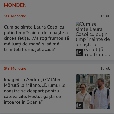
MONDEN
Stiri Mondene
16 iul.
Cum se simte Laura Cosoi cu
puțin timp înainte de a naște a
cincea fetiță. „Vă rog frumos să
mă luați de mână și să mă
trimiteți frumușel acasă”
Stiri Mondene
16 iul.
Imagini cu Andra și Cătălin
Măruță la Milano. „Drumurile
noastre se despart pentru
câteva zile. Restul găștii se
întoarce în Spania”