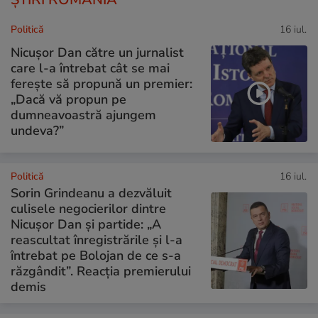
Politică
16 iul.
Nicușor Dan către un jurnalist
care l-a întrebat cât se mai
ferește să propună un premier:
„Dacă vă propun pe
dumneavoastră ajungem
undeva?”
Politică
16 iul.
Sorin Grindeanu a dezvăluit
culisele negocierilor dintre
Nicușor Dan și partide: „A
reascultat înregistrările și l-a
întrebat pe Bolojan de ce s-a
răzgândit”. Reacția premierului
demis