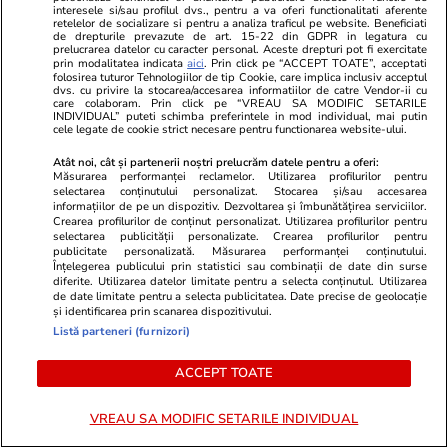
Studiile universitare de științe
interesele si/sau profilul dvs., pentru a va oferi functionalitati aferente
retelelor de socializare si pentru a analiza traficul pe website. Beneficiati
politice între prea multă teorie
de drepturile prevazute de art. 15-22 din GDPR in legatura cu
prelucrarea datelor cu caracter personal. Aceste drepturi pot fi exercitate
și prea puțină practică
prin modalitatea indicata
aici
. Prin click pe “ACCEPT TOATE”, acceptati
folosirea tuturor Tehnologiilor de tip Cookie, care implica inclusiv acceptul
dvs. cu privire la stocarea/accesarea informatiilor de catre Vendor-ii cu
care colaboram. Prin click pe “VREAU SA MODIFIC SETARILE
INDIVIDUAL” puteti schimba preferintele in mod individual, mai putin
cele legate de cookie strict necesare pentru functionarea website-ului.
Opinii
15 iul.
Atât noi, cât și partenerii noștri prelucrăm datele pentru a oferi:
Măsurarea performanței reclamelor. Utilizarea profilurilor pentru
selectarea conținutului personalizat. Stocarea și/sau accesarea
Când criminalul de război Putin
informațiilor de pe un dispozitiv. Dezvoltarea și îmbunătățirea serviciilor.
Crearea profilurilor de conținut personalizat. Utilizarea profilurilor pentru
va muri, crimele Rusiei vor
selectarea publicității personalizate. Crearea profilurilor pentru
publicitate personalizată. Măsurarea performanței conținutului.
continua
Înțelegerea publicului prin statistici sau combinații de date din surse
diferite. Utilizarea datelor limitate pentru a selecta conținutul. Utilizarea
de date limitate pentru a selecta publicitatea. Date precise de geolocație
și identificarea prin scanarea dispozitivului.
Listă parteneri (furnizori)
Opinii
14 iul.
ACCEPT TOATE
Studiu Every Can Counts 2025:
VREAU SA MODIFIC SETARILE INDIVIDUAL
Bunicii și părinții reciclează,