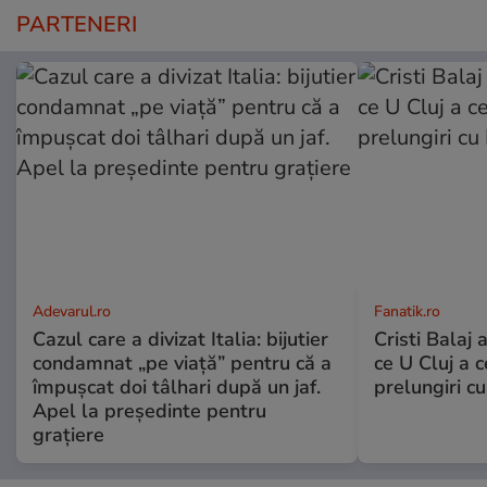
PARTENERI
Adevarul.ro
Fanatik.ro
Cazul care a divizat Italia: bijutier
Cristi Balaj 
condamnat „pe viață” pentru că a
ce U Cluj a c
împușcat doi tâlhari după un jaf.
prelungiri c
Apel la președinte pentru
graţiere