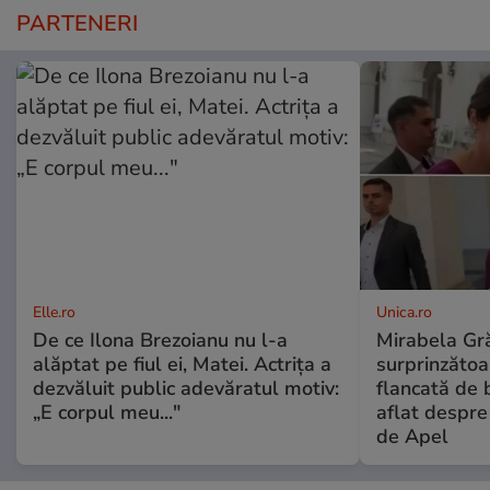
PARTENERI
Elle.ro
Unica.ro
De ce Ilona Brezoianu nu l-a
Mirabela Gră
alăptat pe fiul ei, Matei. Actrița a
surprinzătoar
dezvăluit public adevăratul motiv:
flancată de 
„E corpul meu..."
aflat despre
de Apel