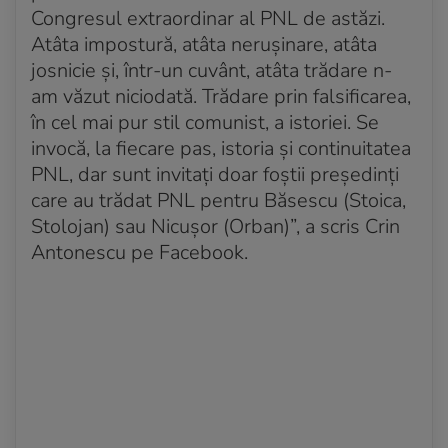
Congresul extraordinar al PNL de astăzi.
Atâta impostură, atâta neruşinare, atâta
josnicie şi, într-un cuvânt, atâta trădare n-
am văzut niciodată. Trădare prin falsificarea,
în cel mai pur stil comunist, a istoriei. Se
invocă, la fiecare pas, istoria şi continuitatea
PNL, dar sunt invitaţi doar foştii preşedinţi
care au trădat PNL pentru Băsescu (Stoica,
Stolojan) sau Nicuşor (Orban)”, a scris Crin
Antonescu pe Facebook.