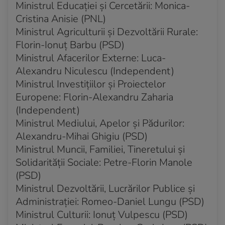
Ministrul Educației și Cercetării: Monica-
Acum 4 saptamani
Cristina Anisie (PNL)
Radu Mihaiu: „Cred că USR și PNL au fost de partea
Ministrul Agriculturii și Dezvoltării Rurale:
corectă a istoriei în ultimul an”
Florin-Ionuț Barbu (PSD)
Ministrul Afacerilor Externe: Luca-
Acum 4 saptamani
A început Congresul Extraordinar al PNL
Alexandru Niculescu (Independent)
Ministrul Investițiilor și Proiectelor
Acum 4 saptamani
Europene: Florin-Alexandru Zaharia
Ce spune Stelian Tănase la Congresul Extraordinar.
(Independent)
Politologul a criticat în ultima vreme acțiunile
membrilor PNL
Ministrul Mediului, Apelor și Pădurilor:
Alexandru-Mihai Ghigiu (PSD)
Acum 4 saptamani
Ministrul Muncii, Familiei, Tineretului și
Ilie Bolojan a ajuns la Romexpo, la Congresul PNL
Solidarității Sociale: Petre-Florin Manole
(PSD)
Acum 4 saptamani
Dragoș Pîslaru și Oana Gheorgiu fac parte din
Ministrul Dezvoltării, Lucrărilor Publice și
echipa lui Ilie Bolojan
Administrației: Romeo-Daniel Lungu (PSD)
Ministrul Culturii: Ionuț Vulpescu (PSD)
Acum 4 saptamani