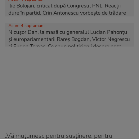
Ilie Bolojan, criticat după Congresul PNL. Reacții
dure în partid. Crin Antonescu vorbește de trădare
Acum 4 saptamani
Nicușor Dan, la masă cu generalul Lucian Pahonțu
și europarlamentarii Rareș Bogdan, Victor Negrescu
și Eugen Tomac. Ce spun politicienii despre poza
făcută publică de Digi 24
Acum 4 saptamani
Ilie Bolojan cere guvern minoritar și pact național pe
reforme
Acum 4 saptamani
Theodor Stolojan: „Trebuie continuat programul de
guvernare al Coaliției care a fost condusă de
Bolojan”
Acum 4 saptamani
Dan Motreanu: „România are câteva zile decisive în
„Vă muţumesc pentru susţinere, pentru