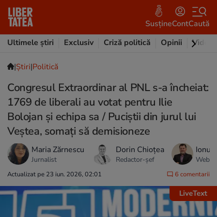
Susține
Cont
Caută
Ultimele știri
Exclusiv
Criză politică
Opinii
Video
|
Ştiri
|
Politică
Congresul Extraordinar al PNL s-a încheiat:
1769 de liberali au votat pentru Ilie
Bolojan și echipa sa / Puciștii din jurul lui
Veștea, somați să demisioneze
Maria Zărnescu
Dorin Chioțea
Ionuț 
Jurnalist
Redactor-șef
Web Ed
Actualizat pe 23 iun. 2026, 02:01
6 comentarii
LiveText