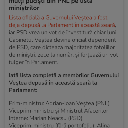
mulți puciști din PNL pe lista
PNL dă un ultimatum pentru Adrian Veștea și
miniștrilor
susținătorii lui
Lista oficială a Guvernului Veștea a fost
Acum 4 saptamani
deja depusă la Parlament în această seară
,
Oana Gheorghiu, discurs la Congresul Extraordinar
iar PSD vrea un vot de învestitură chiar luni.
al PNL
Cabinetul Veștea devine oficial dependent
de PSD, care dictează majoritatea fotoliilor
Acum 4 saptamani
Adrian Veștea nu va fi exclus din PNL
de miniștri, zece la număr, și forțează un vot
fulger în Parlament.
Acum 4 saptamani
Ilie Bolojan, despre măsurile și soluțiile pentru
Iată lista completă a membrilor Guvernului
România
Veștea depusă în această seară la
Parlament:
Acum 4 saptamani
Ce spune Ilie Bolojan la Congresul Extraordinar al
PNL
Prim-ministru: Adrian-Ioan Veștea (PNL)
Viceprim-ministru și Ministrul Afacerilor
Acum 4 saptamani
Interne: Marian Neacșu (PSD)
Cum s-a schimbat Statutul PNL
Viceprim-ministru (fără portofoliu): Alina-