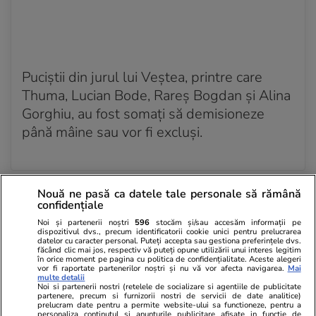
Puciștii din jurul lui Veștea, printre care
Thuma, Lucian Bode, Rareș Bogdan și Alina
Gorghiu, au fost somați să demisioneze
până mâine sau vor fi excluși.
21 iun. - Acum 4 saptamani
Nouă ne pasă ca datele tale personale să rămână
confidențiale
Noi și partenerii noștri
596
stocăm și/sau accesăm informații pe
Vot masiv pentru Bolojan și
dispozitivul dvs., precum identificatorii cookie unici pentru prelucrarea
datelor cu caracter personal. Puteți accepta sau gestiona preferințele dvs.
programul său la Congres
făcând clic mai jos, respectiv vă puteți opune utilizării unui interes legitim
în orice moment pe pagina cu politica de confidențialitate. Aceste alegeri
Congresul liberalilor s-a încheiat cu un vot
vor fi raportate partenerilor noștri și nu vă vor afecta navigarea.
Mai
multe detalii
masiv în favoarea lui Ilie Bolojan și a
Noi si partenerii nostri (retelele de socializare si agentiile de publicitate
partenere, precum si furnizorii nostri de servicii de date analitice)
moțiunii pe care o propune, acesta obținând
prelucram date pentru a permite website-ului sa functioneze, pentru a
personaliza continutul si anunturile publicitare afisate in functie de