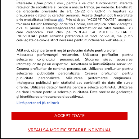
1.769 de voturi dintr-un total de 1.842 de
interesele si/sau profilul dvs., pentru a va oferi functionalitati aferente
retelelor de socializare si pentru a analiza traficul pe website. Beneficiati
opțiuni exprimate, în timp ce 73 de voturi au
de drepturile prevazute de art. 15-22 din GDPR in legatura cu
prelucrarea datelor cu caracter personal. Aceste drepturi pot fi exercitate
fost anulate.
prin modalitatea indicata
aici
. Prin click pe “ACCEPT TOATE”, acceptati
folosirea tuturor Tehnologiilor de tip Cookie, care implica inclusiv acceptul
dvs. cu privire la stocarea/accesarea informatiilor de catre Vendor-ii cu
care colaboram. Prin click pe “VREAU SA MODIFIC SETARILE
INDIVIDUAL” puteti schimba preferintele in mod individual, mai putin
cele legate de cookie strict necesare pentru functionarea website-ului.
Atât noi, cât și partenerii noștri prelucrăm datele pentru a oferi:
Măsurarea performanței reclamelor. Utilizarea profilurilor pentru
selectarea conținutului personalizat. Stocarea și/sau accesarea
informațiilor de pe un dispozitiv. Dezvoltarea și îmbunătățirea serviciilor.
Crearea profilurilor de conținut personalizat. Utilizarea profilurilor pentru
selectarea publicității personalizate. Crearea profilurilor pentru
publicitate personalizată. Măsurarea performanței conținutului.
Înțelegerea publicului prin statistici sau combinații de date din surse
diferite. Utilizarea datelor limitate pentru a selecta conținutul. Utilizarea
de date limitate pentru a selecta publicitatea. Date precise de geolocație
și identificarea prin scanarea dispozitivului.
Listă parteneri (furnizori)
ACCEPT TOATE
VREAU SA MODIFIC SETARILE INDIVIDUAL