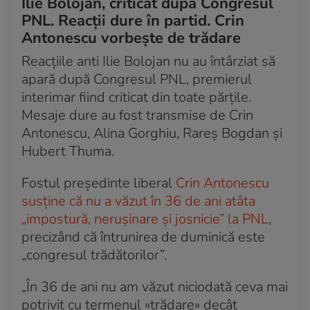
Ilie Bolojan, criticat după Congresul
PNL. Reacții dure în partid. Crin
Antonescu vorbește de trădare
Reacțiile anti Ilie Bolojan nu au întârziat să
apară după Congresul PNL, premierul
interimar fiind criticat din toate părțile.
Mesaje dure au fost transmise de Crin
Antonescu, Alina Gorghiu, Rareș Bogdan și
Hubert Thuma.
Fostul preşedinte liberal
Crin Antonescu
susţine că nu a văzut în 36 de ani atâta
„impostură, neruşinare şi josnicie” la PNL
,
precizând că întrunirea de duminică este
„congresul trădătorilor”.
„În 36 de ani nu am văzut niciodată ceva mai
potrivit cu termenul «trădare» decât