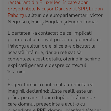
restaurant din Bruxelles, în care apar
președintele Nicușor Dan, șeful SPP, Lucian
Pahonțu
, alături de europarlamentarii Victor
Negrescu, Rareș Bogdan și Eugen Tomac.
Libertatea i-a contactat pe cei implicați
pentru a afla motivul prezenței generalului
Pahonțu alături de ei și ce s-a discutat la
această întâlnire, dar au refuzat să
comenteze acest detaliu, oferind în schimb
explicații generale despre contextul
întâlnirii
.
Eugen Tomac a confirmat autenticitatea
imaginii, declarând: „Este reală, este un
prânz pe care îl luam după o întâlnire pe
care domnul președinte a avut-o cu
președintele PPE, domnul Manfred Weber