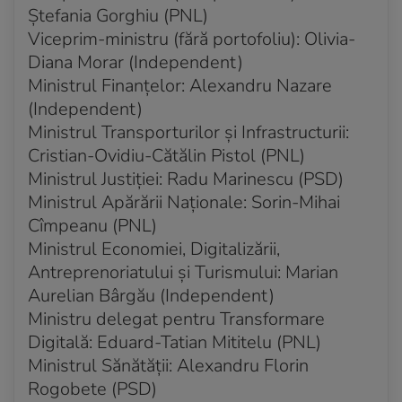
Acum 4 saptamani
Ștefania Gorghiu (PNL)
Ilie Bolojan își prezintă moțiunea în Congresul
Viceprim-ministru (fără portofoliu): Olivia-
Extraordinar al PNL
Diana Morar (Independent)
Ministrul Finanțelor: Alexandru Nazare
Acum 4 saptamani
PNL a modificat statutul partidului
(Independent)
Ministrul Transporturilor și Infrastructurii:
Acum 4 saptamani
Cristian-Ovidiu-Cătălin Pistol (PNL)
Ciprian Ciucu a fost primit cu ropote de aplauze la
Ministrul Justiției: Radu Marinescu (PSD)
Congreul PNL
Ministrul Apărării Naționale: Sorin-Mihai
Acum 4 saptamani
Cîmpeanu (PNL)
Ce a transmis Vasile Blaga la Congresul PNL
Ministrul Economiei, Digitalizării,
Antreprenoriatului și Turismului: Marian
Acum 4 saptamani
Aurelian Bârgău (Independent)
Theodor Stolojan: Viitorul se construiește prin
deciziile pe care le luăm astăzi
Ministru delegat pentru Transformare
Digitală: Eduard-Tatian Mititelu (PNL)
Acum 4 saptamani
Ministrul Sănătății: Alexandru Florin
Ludovic Orban le-a cerut voie liberalilor „să se
Rogobete (PSD)
întoarcă acasă”