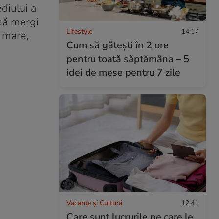
ediului a
 să mergi
Lifestyle
14:17
n mare,
Cum să gătești în 2 ore
pentru toată săptămâna – 5
idei de mese pentru 7 zile
Vacanțe și Cultură
12:41
Care sunt lucrurile pe care le