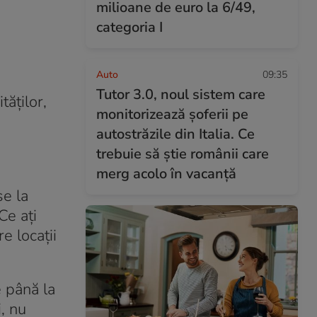
milioane de euro la 6/49,
categoria I
Auto
09:35
Tutor 3.0, noul sistem care
tăților,
monitorizează șoferii pe
autostrăzile din Italia. Ce
trebuie să știe românii care
merg acolo în vacanță
se la
Ce ați
e locații
e până la
, nu