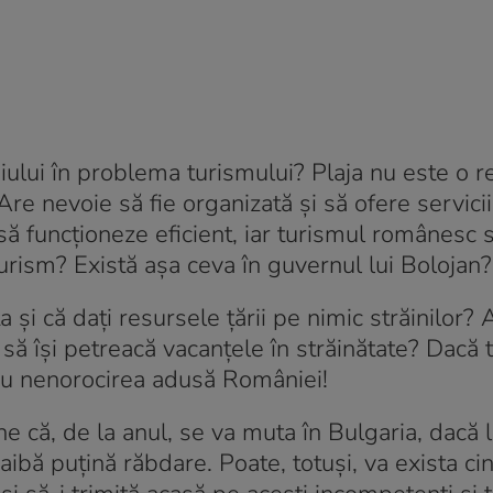
ului în problema turismului? Plaja nu este o r
e nevoie să fie organizată și să ofere servicii t
să funcționeze eficient, iar turismul românesc 
rism? Există așa ceva în guvernul lui Bolojan?
ta și că dați resursele țării pe nimic străinilor
i să își petreacă vacanțele în străinătate? Dacă t
ru nenorocirea adusă României!
 că, de la anul, se va muta în Bulgaria, dacă l
aibă puțină răbdare. Poate, totuși, va exista ci