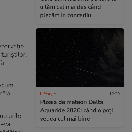
uităm cel mai des când
plecăm în concediu
ezervație
uriștilor,
să
? Acum
răia
Lifestyle
12:00
Ploaia de meteori Delta
Aquaride 2026: când o poți
ucrurile
vedea cel mai bine
neva