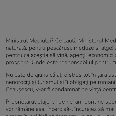
Ministrul Mediului? Ce caută Ministerul Medi
naturală, pentru pescăruși, meduze și alge! Ar
pentru ca aceștia să vină, agenții economici 
prospere. Unde este responsabilul pentru tu
Nu este de ajuns că ați distrus tot în țara as
nenorociți și turismul și îi obligați pe român
Ceaușescu, v-ar fi condamnat pe viață pent
Proprietarul plajei unde ne-am oprit ne spune
vor rămâne așa. Încerc să-l încurajez să mai 