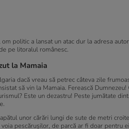
om politic a lansat un atac dur la adresa autori
 de pe litoralul românesc.
ăzut la Mamaia
lgaria dacă vreau să petrec câteva zile frumoa
insistat să vin la Mamaia. Ferească Dumnezeu! 
turismul? Este un dezastru! Peste jumătate dintr
e.
apătul unor cărări lungi de sute de metri croit
 voia pescărușilor, de parcă ar fi doar pentru ei