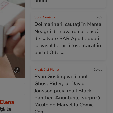
online
Știri România
15:09
Doi marinari, căutați în Marea
Neagră de nava românească
de salvare SAR Apollo după
ce vasul lor ar fi fost atacat în
portul Odesa
Muzică și Filme
15:05
Ryan Gosling va fi noul
Ghost Rider, iar David
Jonsson preia rolul Black
Panther. Anunțurile-surpriză
Elena
făcute de Marvel la Comic-
ță la
Con