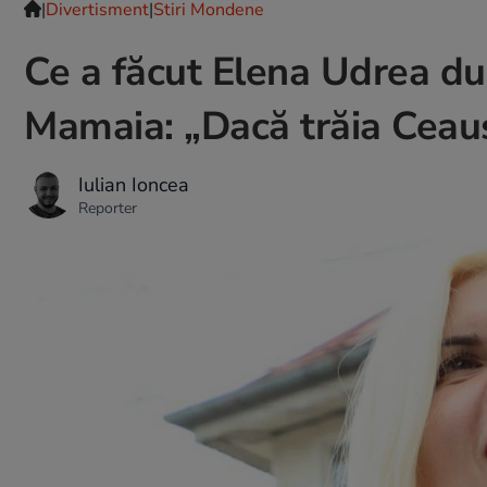
|
Divertisment
|
Stiri Mondene
Ce a făcut Elena Udrea dup
Mamaia: „Dacă trăia Ceauș
Iulian Ioncea
Reporter