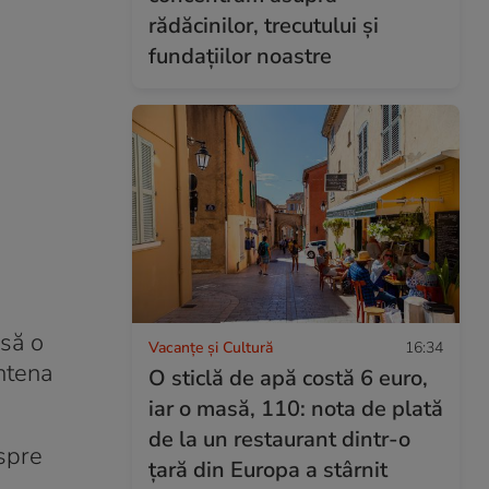
rădăcinilor, trecutului și
fundațiilor noastre
 să o
Vacanțe și Cultură
16:34
Antena
O sticlă de apă costă 6 euro,
iar o masă, 110: nota de plată
de la un restaurant dintr-o
espre
țară din Europa a stârnit