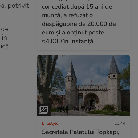
, potrivit
concediat după 15 ani de
muncă, a refuzat o
despăgubire de 20.000 de
i de
euro și a obținut peste
 în
64.000 în instanță
ică.
Lifestyle
20:44
Secretele Palatului Topkapi,