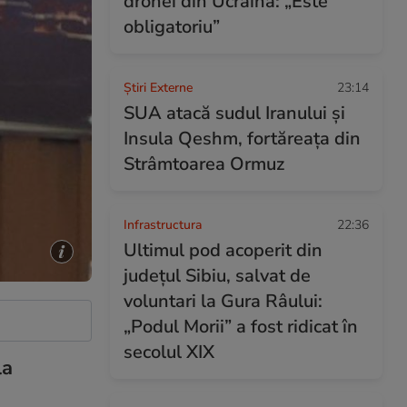
dronei din Ucraina: „Este
obligatoriu”
Știri Externe
23:14
SUA atacă sudul Iranului și
Insula Qeshm, fortăreața din
Strâmtoarea Ormuz
Infrastructura
22:36
Ultimul pod acoperit din
județul Sibiu, salvat de
voluntari la Gura Râului:
„Podul Morii” a fost ridicat în
secolul XIX
la