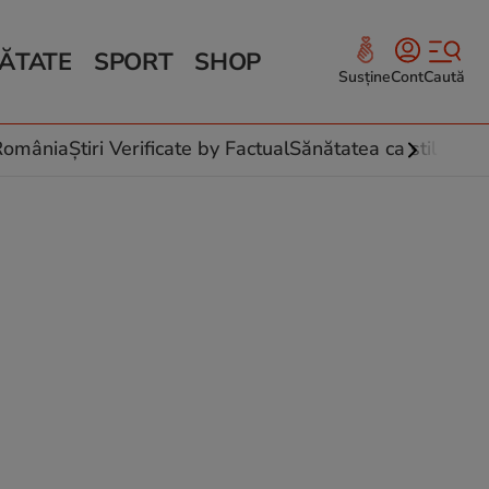
ĂTATE
SPORT
SHOP
Susține
Cont
Caută
Sănătate și Fitness
ce
 culinare
-România
Știri Verificate by Factual
Sănătatea ca stil de vi
 și legume
rea plantelor