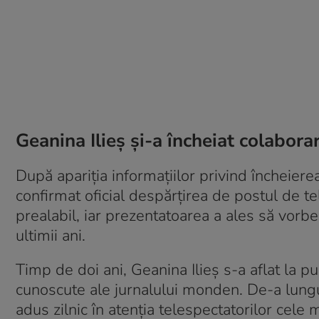
Geanina Ilieș și-a încheiat colabor
După apariția informațiilor privind încheiere
confirmat oficial despărțirea de postul de te
prealabil, iar prezentatoarea a ales să vorbea
ultimii ani.
Timp de doi ani, Geanina Ilieș s-a aflat la pup
cunoscute ale jurnalului monden. De-a lungul
adus zilnic în atenția telespectatorilor cel