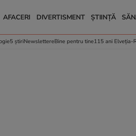
AFACERI
DIVERTISMENT
ȘTIINȚĂ
SĂN
Bani și Afaceri
Monden
Știri Știință
Știri 
Auto
Horoscop
Schimbări climati
Relații
Locuri de muncă
Muzică și Filme
Rețete
ogie
5 știri
Newslettere
Bine pentru tine
115 ani Elveția
Imobiliare.ro
Vacanțe și Cultură
Fructe
eJobs.ro
Îngriji