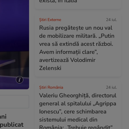
exista, în Italia
Știri Externe
24 iul.
Rusia pregătește un nou val
de mobilizare militară. „Putin
vrea să extindă acest război.
Avem informații clare”,
avertizează Volodimir
Zelenski
Știri România
24 iul.
Valeriu Gheorghiță, directorul
general al spitalului „Agrippa
Ionescu”, cere schimbarea
ani
sistemului medical din
publicat
România: „Trebuie regândit”