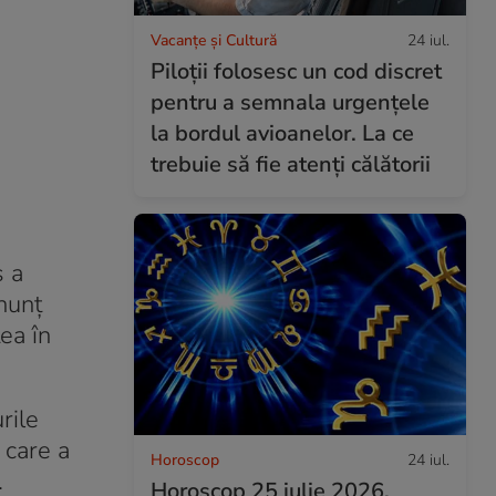
Vacanțe și Cultură
24 iul.
Piloții folosesc un cod discret
pentru a semnala urgențele
la bordul avioanelor. La ce
trebuie să fie atenți călătorii
ș a
anunț
ea în
rile
 care a
Horoscop
24 iul.
.
Horoscop 25 iulie 2026.