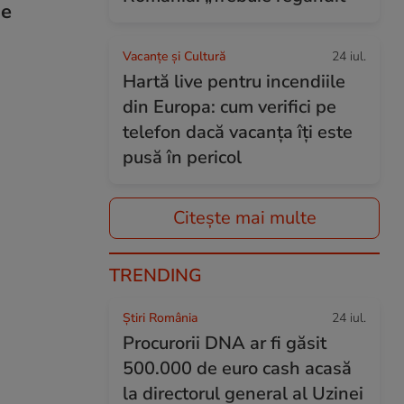
de
Vacanțe și Cultură
24 iul.
Hartă live pentru incendiile
din Europa: cum verifici pe
telefon dacă vacanța îți este
pusă în pericol
Citește mai multe
TRENDING
Știri România
24 iul.
Procurorii DNA ar fi găsit
500.000 de euro cash acasă
la directorul general al Uzinei