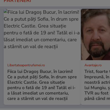
PARTENERI
Libertateapentrufemei.ro
Avantaje.ro
Fiica lui Dragoș Bucur, în lacrimi!
Trist, foarte
Ce a putut păți Sofia, în drum spre
împreună, în
Electric Castle. Grea situație
noastră actri
pentru o fată de 19 ani! Tatăl ei i-
lui Mungiu, ș
a lăsat imediat un comentariu,
TVR au fost 
care a stârnit un val de reacții
până când mo