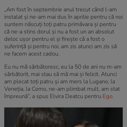
„Am fost în septembrie anul trecut când l-am
instalat și ne-am mai dus în aprilie pentru că noi
suntem născuți toți patru primăvara și pentru
că ne-a stins dorul și nu a fost un an absolut
deloc ușor pentru el și firește că a fost o
suferință și pentru noi, am zis atunci am zis să
ne facem acest cadou.
Eu nu mă sărbătoresc, eu la 50 de ani nu m-am
sărbătorit, mai stau să mă mai și felicit. Atunci
am plecat toți patru și am mers la Lugano, la
Veneția, la Como, ne-am plimbat mult, am stat
împreună”, a spus Elvira Deatcu pentru
Ego
.