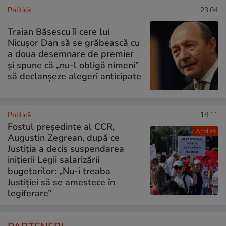
Politică
23:04
Traian Băsescu îi cere lui
Nicușor Dan să se grăbească cu
a doua desemnare de premier
și spune că „nu-l obligă nimeni”
să declanșeze alegeri anticipate
Politică
18:11
Fostul președinte al CCR,
Analiză
Augustin Zegrean, după ce
Justiția a decis suspendarea
inițierii Legii salarizării
bugetarilor: „Nu-i treaba
Justiției să se amestece în
legiferare”