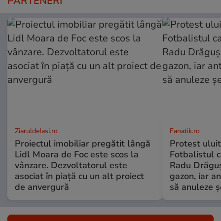
PARTENERI
ZiaruldeIasi.ro
Fanatik.ro
Proiectul imobiliar pregătit lângă
Protest uluit
Lidl Moara de Foc este scos la
Fotbalistul c
vânzare. Dezvoltatorul este
Radu Drăguș
asociat în piață cu un alt proiect
gazon, iar an
de anvergură
să anuleze ș