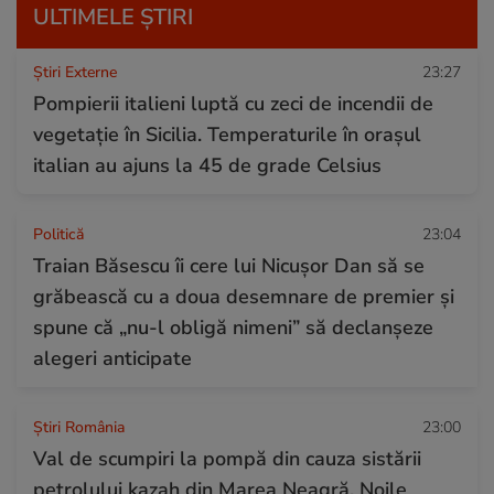
ULTIMELE ȘTIRI
Știri Externe
23:27
Pompierii italieni luptă cu zeci de incendii de
vegetație în Sicilia. Temperaturile în orașul
italian au ajuns la 45 de grade Celsius
Politică
23:04
Traian Băsescu îi cere lui Nicușor Dan să se
grăbească cu a doua desemnare de premier și
spune că „nu-l obligă nimeni” să declanșeze
alegeri anticipate
Știri România
23:00
Val de scumpiri la pompă din cauza sistării
petrolului kazah din Marea Neagră. Noile