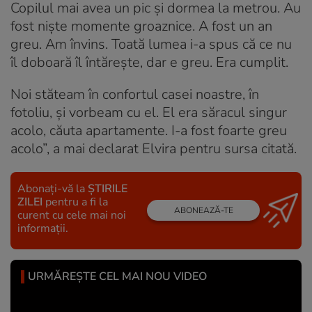
Copilul mai avea un pic și dormea la metrou. Au
fost niște momente groaznice. A fost un an
greu. Am învins. Toată lumea i-a spus că ce nu
îl doboară îl întărește, dar e greu. Era cumplit.
Noi stăteam în confortul casei noastre, în
fotoliu, și vorbeam cu el. El era săracul singur
acolo, căuta apartamente. I-a fost foarte greu
acolo”, a mai declarat Elvira pentru sursa citată.
Abonați-vă la
ȘTIRILE
ZILEI
pentru a fi la
ABONEAZĂ-TE
curent cu cele mai noi
informații.
URMĂREȘTE CEL MAI NOU VIDEO