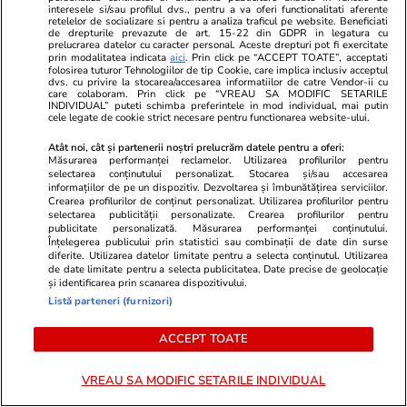
permis pentru șoferii care își lasă mașinile la
interesele si/sau profilul dvs., pentru a va oferi functionalitati aferente
retelelor de socializare si pentru a analiza traficul pe website. Beneficiati
ralanti dacă staționează în tunelurile din
de drepturile prevazute de art. 15-22 din GDPR in legatura cu
prelucrarea datelor cu caracter personal. Aceste drepturi pot fi exercitate
Grecia
prin modalitatea indicata
aici
. Prin click pe “ACCEPT TOATE”, acceptati
folosirea tuturor Tehnologiilor de tip Cookie, care implica inclusiv acceptul
dvs. cu privire la stocarea/accesarea informatiilor de catre Vendor-ii cu
care colaboram. Prin click pe “VREAU SA MODIFIC SETARILE
INDIVIDUAL” puteti schimba preferintele in mod individual, mai putin
cele legate de cookie strict necesare pentru functionarea website-ului.
Atât noi, cât și partenerii noștri prelucrăm datele pentru a oferi:
Măsurarea performanței reclamelor. Utilizarea profilurilor pentru
selectarea conținutului personalizat. Stocarea și/sau accesarea
informațiilor de pe un dispozitiv. Dezvoltarea și îmbunătățirea serviciilor.
Crearea profilurilor de conținut personalizat. Utilizarea profilurilor pentru
selectarea publicității personalizate. Crearea profilurilor pentru
publicitate personalizată. Măsurarea performanței conținutului.
Înțelegerea publicului prin statistici sau combinații de date din surse
diferite. Utilizarea datelor limitate pentru a selecta conținutul. Utilizarea
de date limitate pentru a selecta publicitatea. Date precise de geolocație
și identificarea prin scanarea dispozitivului.
Listă parteneri (furnizori)
Vacanțe și Cultură
19:55
Sănătate și Fitn
O destinație de vacanță populară
„Medicii mi-a
ACCEPT TOATE
printre români a fost măturată
timpul cu mi
VREAU SA MODIFIC SETARILE INDIVIDUAL
furtuni violente. Turiștii au fost
Germania să 