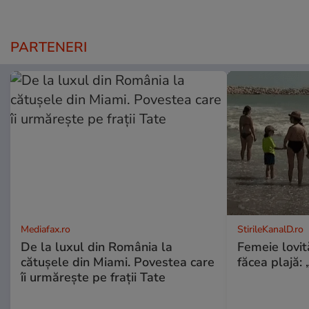
PARTENERI
Mediafax.ro
StirileKanalD.ro
De la luxul din România la
Femeie lovit
cătușele din Miami. Povestea care
făcea plajă: „
îi urmărește pe frații Tate