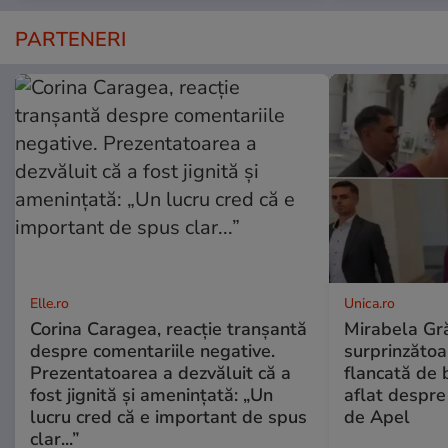
PARTENERI
Elle.ro
Unica.ro
Corina Caragea, reacție tranșantă
Mirabela Gră
despre comentariile negative.
surprinzătoar
Prezentatoarea a dezvăluit că a
flancată de 
fost jignită și amenințată: „Un
aflat despre
lucru cred că e important de spus
de Apel
clar...”