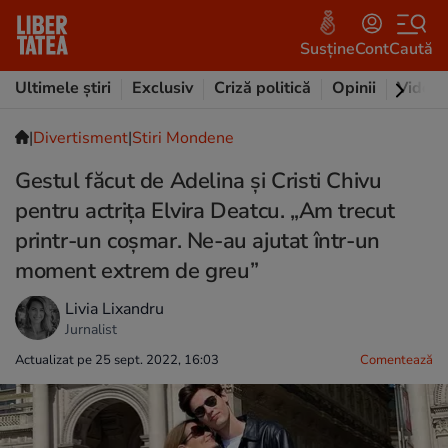
Susține
Cont
Caută
Ultimele știri
Exclusiv
Criză politică
Opinii
Video
|
Divertisment
|
Stiri Mondene
Gestul făcut de Adelina și Cristi Chivu
pentru actrița Elvira Deatcu. „Am trecut
printr-un coșmar. Ne-au ajutat într-un
moment extrem de greu”
Livia Lixandru
Jurnalist
Actualizat pe 25 sept. 2022, 16:03
Comentează