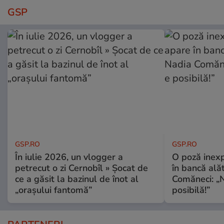
GSP
GSP.RO
GSP.RO
În iulie 2026, un vlogger a
O poză inexp
petrecut o zi Cernobîl » Șocat de
în bancă ală
ce a găsit la bazinul de înot al
Comăneci: „N
„orașului fantomă”
posibilă!”