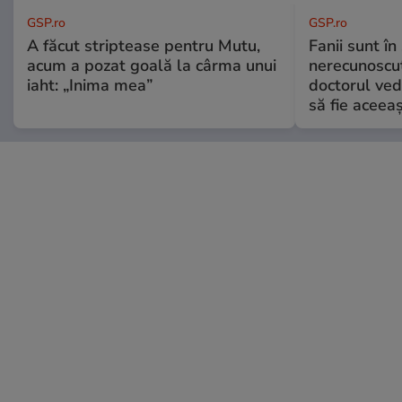
GSP.ro
GSP.ro
A făcut striptease pentru Mutu,
Fanii sunt în 
acum a pozat goală la cârma unui
nerecunoscut
iaht: „Inima mea”
doctorul ved
să fie aceea