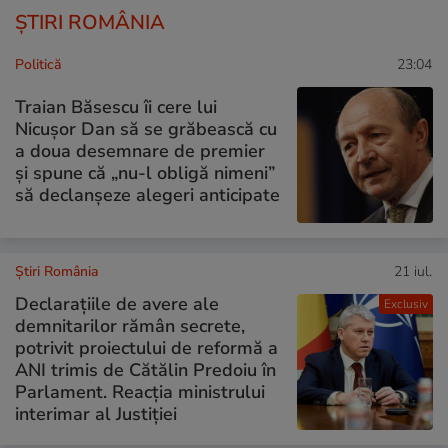
ȘTIRI ROMÂNIA
Politică
23:04
Traian Băsescu îi cere lui
Nicușor Dan să se grăbească cu
a doua desemnare de premier
și spune că „nu-l obligă nimeni”
să declanșeze alegeri anticipate
Știri România
21 iul.
Declarațiile de avere ale
Exclusiv
demnitarilor rămân secrete,
potrivit proiectului de reformă a
ANI trimis de Cătălin Predoiu în
Parlament. Reacția ministrului
interimar al Justiției