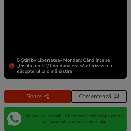
5 Știri by Libertatea- Monden: Când începe
„Insula Iubirii”/ Loredana era să aterizeze cu
elicopterul la o mănăstire
Share
Comentează
Abonați-vă la canalul Libertatea de WhatsApp pentru
a fi la curent cu ultimele informații