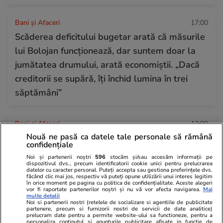
Bani și Afaceri
17:00
Scăderea deficitului bugetar arată că măsurile
lui Bolojan funcționează, dar suntem doar la
jumătatea drumului, arată economiștii. „Dacă
creditorii se supără, îți închid lumina în trei
săptămâni”
Bani și Afaceri
12:00
Nouă ne pasă ca datele tale personale să rămână
Peste 100 de pensionari români au dispărut în
confidențiale
fiecare zi, în primele 6 luni ale anului 2026.
Noi și partenerii noștri
596
stocăm și/sau accesăm informații pe
Topul celor mai afectate județe
dispozitivul dvs., precum identificatorii cookie unici pentru prelucrarea
datelor cu caracter personal. Puteți accepta sau gestiona preferințele dvs.
făcând clic mai jos, respectiv vă puteți opune utilizării unui interes legitim
în orice moment pe pagina cu politica de confidențialitate. Aceste alegeri
vor fi raportate partenerilor noștri și nu vă vor afecta navigarea.
Mai
Auto
21 iul.
multe detalii
Noi si partenerii nostri (retelele de socializare si agentiile de publicitate
Amendă de 350 de euro și 30 de zile fără
partenere, precum si furnizorii nostri de servicii de date analitice)
prelucram date pentru a permite website-ului sa functioneze, pentru a
personaliza continutul si anunturile publicitare afisate in functie de