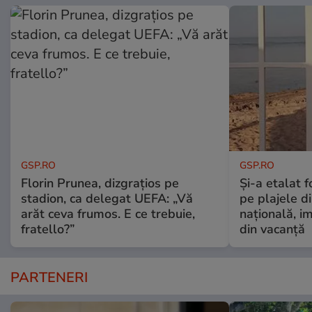
GSP.RO
GSP.RO
Florin Prunea, dizgrațios pe
Și-a etalat 
stadion, ca delegat UEFA: „Vă
pe plajele d
arăt ceva frumos. E ce trebuie,
națională, i
fratello?”
din vacanță
PARTENERI