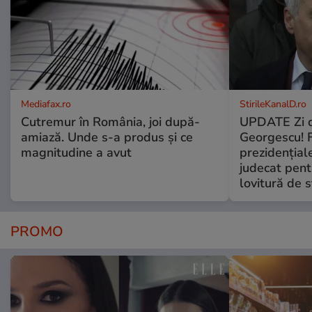
Mediafax.ro
StirileKanalD.ro
Cutremur în România, joi după-
UPDATE Zi d
amiază. Unde s-a produs și ce
Georgescu! F
magnitudine a avut
prezidențiale
judecat pent
lovitură de s
PROMO