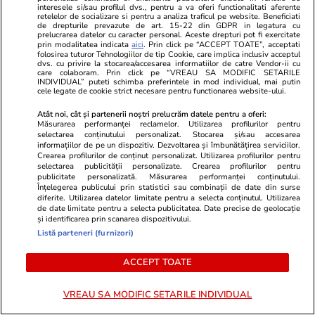
interesele si/sau profilul dvs., pentru a va oferi functionalitati aferente
retelelor de socializare si pentru a analiza traficul pe website. Beneficiati
de drepturile prevazute de art. 15-22 din GDPR in legatura cu
prelucrarea datelor cu caracter personal. Aceste drepturi pot fi exercitate
prin modalitatea indicata
aici
. Prin click pe “ACCEPT TOATE”, acceptati
folosirea tuturor Tehnologiilor de tip Cookie, care implica inclusiv acceptul
dvs. cu privire la stocarea/accesarea informatiilor de catre Vendor-ii cu
care colaboram. Prin click pe “VREAU SA MODIFIC SETARILE
INDIVIDUAL” puteti schimba preferintele in mod individual, mai putin
cele legate de cookie strict necesare pentru functionarea website-ului.
Atât noi, cât și partenerii noștri prelucrăm datele pentru a oferi:
Măsurarea performanței reclamelor. Utilizarea profilurilor pentru
selectarea conținutului personalizat. Stocarea și/sau accesarea
Vacanțe și Cultură
06 aug.
Vacanțe și Cultu
informațiilor de pe un dispozitiv. Dezvoltarea și îmbunătățirea serviciilor.
Avertisment Microsoft pentru
Orașul din E
Crearea profilurilor de conținut personalizat. Utilizarea profilurilor pentru
selectarea publicității personalizate. Crearea profilurilor pentru
turiști: hackerii ruși îți pot fura
o bere cu ma
publicitate personalizată. Măsurarea performanței conținutului.
Înțelegerea publicului prin statistici sau combinații de date din surse
parolele și datele când te
Topul orașel
diferite. Utilizarea datelor limitate pentru a selecta conținutul. Utilizarea
de date limitate pentru a selecta publicitatea. Date precise de geolocație
conectezi la Wi-Fi-ul hotelului
de Deutsche
și identificarea prin scanarea dispozitivului.
Listă parteneri (furnizori)
ACCEPT TOATE
Lifestyle
04 aug.
VREAU SA MODIFIC SETARILE INDIVIDUAL