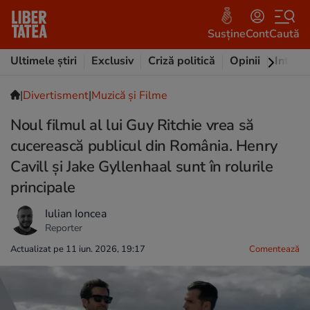
Susține
Cont
Caută
Ultimele știri
Exclusiv
Criză politică
Opinii
Intervi
|
Divertisment
|
Muzică și Filme
Noul filmul al lui Guy Ritchie vrea să
cucerească publicul din România. Henry
Cavill și Jake Gyllenhaal sunt în rolurile
principale
Iulian Ioncea
Reporter
Actualizat pe 11 iun. 2026, 19:17
Comentează