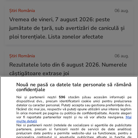
Știri România
06 aug.
Vremea de vineri, 7 august 2026: peste
jumătate de țară, sub avertizări de caniculă și
ploi torențiale. Lista zonelor afectate
Știri România
06 aug.
Rezultatele loto din 6 august 2026. Numerele
câștigătoare extrase joi
Nouă ne pasă ca datele tale personale să rămână
confidențiale
Vacanțe și Cultură
06 aug.
Noi și partenerii noștri
596
stocăm și/sau accesăm informații pe
Mesaje de Sfânta Teodora – urări pe care să le
dispozitivul dvs., precum identificatorii cookie unici pentru prelucrarea
datelor cu caracter personal. Puteți accepta sau gestiona preferințele dvs.
transmiți sărbătoriților
făcând clic mai jos, respectiv vă puteți opune utilizării unui interes legitim
în orice moment pe pagina cu politica de confidențialitate. Aceste alegeri
vor fi raportate partenerilor noștri și nu vă vor afecta navigarea.
Mai
multe detalii
Noi si partenerii nostri (retelele de socializare si agentiile de publicitate
partenere, precum si furnizorii nostri de servicii de date analitice)
prelucram date pentru a permite website-ului sa functioneze, pentru a
personaliza continutul si anunturile publicitare afisate in functie de