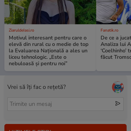
ZiaruldeIasi.ro
Fanatik.ro
Motivul interesant pentru care o
De ce a jucat
elevă din rural cu o medie de top
Analiza lui A
la Evaluarea Națională a ales un
‘Coelhinho’ t
liceu tehnologic. „Este o
făcut Tromso
nebuloasă și pentru noi”
Vrei să îți fac o rețetă?