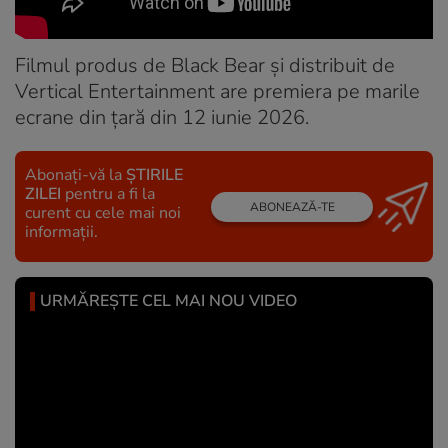
Filmul produs de Black Bear și distribuit de
Vertical Entertainment are premiera pe marile
ecrane din țară din 12 iunie 2026.
Abonați-vă la
ȘTIRILE
ZILEI
pentru a fi la
ABONEAZĂ-TE
curent cu cele mai noi
informații.
URMĂREȘTE CEL MAI NOU VIDEO