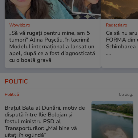
Wowbiz.ro
Redactia.ro
„Să vă rugați pentru mine, am 5
Ce să nu aru
tumori” Alina Pușcău, în lacrimi!
FORMA din c
Modelul internațional a lansat un
Schimbarea l
apel, după ce a fost diagnosticată
....
cu o boală gravă
POLITIC
Politică
06 aug.
Brațul Bala al Dunării, motiv de
dispută între Ilie Bolojan și
fostul ministru PSD al
Transporturilor: „Mai bine vă
uitați în oglindă”