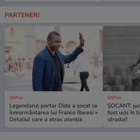
PARTENERI
GSP.ro
GSP.ro
Legendarul portar Dida a șocat la
ȘOCANT: jucă
înmormântarea lui Franco Baresi »
fost ucis în 
Detaliul care a atras atenția
stradal!