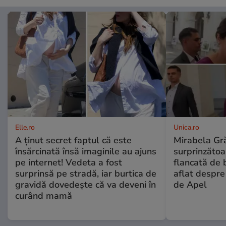
Elle.ro
Unica.ro
A ținut secret faptul că este
Mirabela Gră
însărcinată însă imaginile au ajuns
surprinzătoar
pe internet! Vedeta a fost
flancată de 
surprinsă pe stradă, iar burtica de
aflat despre
gravidă dovedește că va deveni în
de Apel
curând mamă