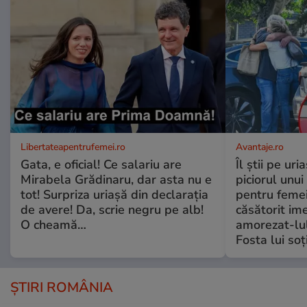
Libertateapentrufemei.ro
Avantaje.ro
Gata, e oficial! Ce salariu are
Îl știi pe ur
Mirabela Grădinaru, dar asta nu e
piciorul unui
tot! Surpriza uriașă din declarația
pentru femei
de avere! Da, scrie negru pe alb!
căsătorit ime
O cheamă…
amorezat-lul
Fosta lui soț
ȘTIRI ROMÂNIA