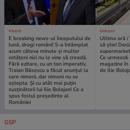
Viva.ro
Unica.ro
E breaking news-ul începutului de
Ultima oră / 
lună, dragi români! S-a întâmplat
să știe! Deci
acum câteva minute și multor
supermarketu
cetățeni nici nu le vine să creadă.
Ce urmează s
Fără ezitare, cu un ton imperativ,
magazine în 
Traian Băsescu a făcut anunțul la
de Ilie Boloj
care nimeni, dar nimeni nu se
aștepta. Și cu atât mai puțin
susținătorii lui Ilie Bolojan! Ce a
spus fostul președinte al
României
GSP