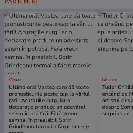
PARTENERI
Viva.ro
Unica.ro
Ultima oră! Vestea care dă toate
Tudor Chiril
pronosticurile peste cap la vârful
oricând pe N
țării! Acuzațiile curg, iar o
artistul desp
declarație produce un adevărat
despre Sorin
seism în politică. Fără vreun
surprins pe 
semnal în prealabil, Sorin
Grindeanu tocmai a făcut marele
anunț