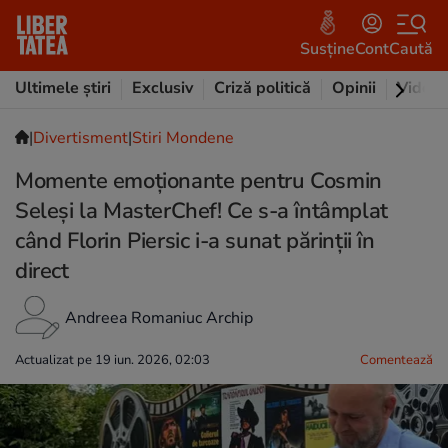
Susține
Cont
Caută
Ultimele știri
Exclusiv
Criză politică
Opinii
Video
|
Divertisment
|
Stiri Mondene
Momente emoționante pentru Cosmin
Seleși la MasterChef! Ce s-a întâmplat
când Florin Piersic i-a sunat părinții în
direct
Andreea Romaniuc Archip
Actualizat pe 19 iun. 2026, 02:03
Comentează