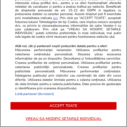
interesele si/sau profilul dvs., pentru a va oferi functionalitati aferente
retelelor de socializare si pentru a analiza traficul pe website. Beneficiati
de drepturile prevazute de art. 15-22 din GDPR in legatura cu
Știri Locale
21:08
prelucrarea datelor cu caracter personal. Aceste drepturi pot fi exercitate
Ultimul weekend în care bucureștenii mai pot
prin modalitatea indicata
aici
. Prin click pe “ACCEPT TOATE”, acceptati
folosirea tuturor Tehnologiilor de tip Cookie, care implica inclusiv acceptul
dvs. cu privire la stocarea/accesarea informatiilor de catre Vendor-ii cu
circula cu tramvaiele Tatra: vor fi scoase din
care colaboram. Prin click pe “VREAU SA MODIFIC SETARILE
INDIVIDUAL” puteti schimba preferintele in mod individual, mai putin
circulație după 5 decenii
cele legate de cookie strict necesare pentru functionarea website-ului.
Atât noi, cât și partenerii noștri prelucrăm datele pentru a oferi:
Măsurarea performanței reclamelor. Utilizarea profilurilor pentru
Lifestyle
20:30
selectarea conținutului personalizat. Stocarea și/sau accesarea
informațiilor de pe un dispozitiv. Dezvoltarea și îmbunătățirea serviciilor.
Taverna din Grecia unde nimeni nu are voie să
Crearea profilurilor de conținut personalizat. Utilizarea profilurilor pentru
selectarea publicității personalizate. Crearea profilurilor pentru
stea la masa 6. Scaunul este rezervat exclusiv
publicitate personalizată. Măsurarea performanței conținutului.
unei pisici
Înțelegerea publicului prin statistici sau combinații de date din surse
diferite. Utilizarea datelor limitate pentru a selecta conținutul. Utilizarea
de date limitate pentru a selecta publicitatea. Date precise de geolocație
și identificarea prin scanarea dispozitivului.
Fotbal
20:27
Listă parteneri (furnizori)
La ce oră e Franța – Anglia, finala mică de la
ACCEPT TOATE
Mondialul de fotbal și cine transmite la TV /
Tuchel nu are „regrete”, iar Mbappe vrea să-l
VREAU SA MODIFIC SETARILE INDIVIDUAL
depășească pe Messi