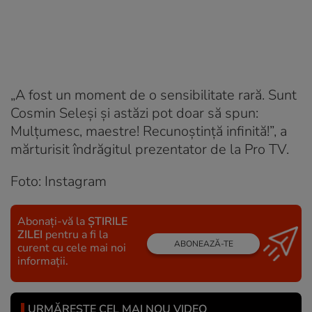
„A fost un moment de o sensibilitate rară. Sunt
Cosmin Seleși și astăzi pot doar să spun:
Mulțumesc, maestre! Recunoștință infinită!”, a
mărturisit îndrăgitul prezentator de la Pro TV.
Foto: Instagram
Abonați-vă la
ȘTIRILE
ZILEI
pentru a fi la
ABONEAZĂ-TE
curent cu cele mai noi
informații.
URMĂREȘTE CEL MAI NOU VIDEO