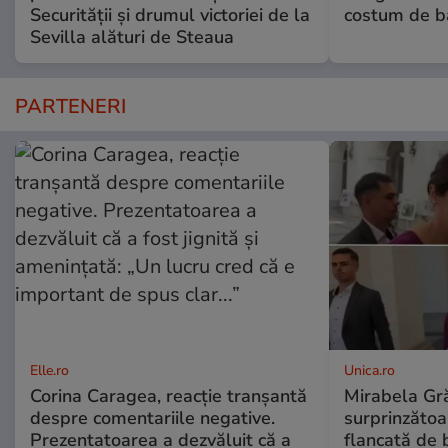
Securității și drumul victoriei de la
costum de ba
Sevilla alături de Steaua
PARTENERI
Elle.ro
Unica.ro
Corina Caragea, reacție tranșantă
Mirabela Gră
despre comentariile negative.
surprinzătoar
Prezentatoarea a dezvăluit că a
flancată de 