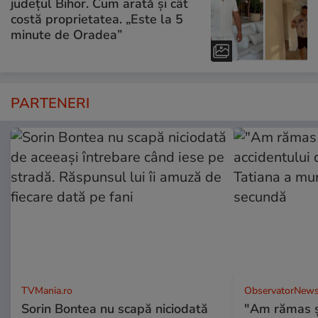
județul Bihor. Cum arată și cât
costă proprietatea. „Este la 5
minute de Oradea”
PARTENERI
TVMania.ro
ObservatorNews
Sorin Bontea nu scapă niciodată
"Am rămas şo