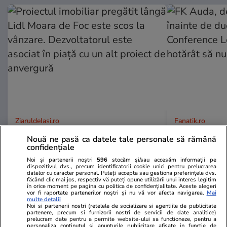
ZiaruldeIasi.ro
Fanatik.ro
Proiectul imobiliar pregătit lângă
FK Auda, dec
Nouă ne pasă ca datele tale personale să rămână
Lidl Moara de Foc este scos la
înainte de d
confidențiale
vânzare. Dezvoltatorul este
Conference L
Noi și partenerii noștri
596
stocăm și/sau accesăm informații pe
asociat în piață cu un alt proiect
hotărât să n
dispozitivul dvs., precum identificatorii cookie unici pentru prelucrarea
datelor cu caracter personal. Puteți accepta sau gestiona preferințele dvs.
de anvergură
făcând clic mai jos, respectiv vă puteți opune utilizării unui interes legitim
în orice moment pe pagina cu politica de confidențialitate. Aceste alegeri
vor fi raportate partenerilor noștri și nu vă vor afecta navigarea.
Mai
multe detalii
Noi si partenerii nostri (retelele de socializare si agentiile de publicitate
partenere, precum si furnizorii nostri de servicii de date analitice)
ULTIMELE ȘTIRI
prelucram date pentru a permite website-ului sa functioneze, pentru a
personaliza continutul si anunturile publicitare afisate in functie de