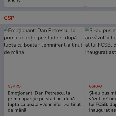
GSP
GSP.RO
GSP.RO
Emoționant: Dan Petrescu, la
Și-au pus mâ
prima apariție pe stadion, după
văzut! » Cum
lupta cu boala » Jennnifer l-a ținut
lui FCSB, du
de mână
Inaugurat as