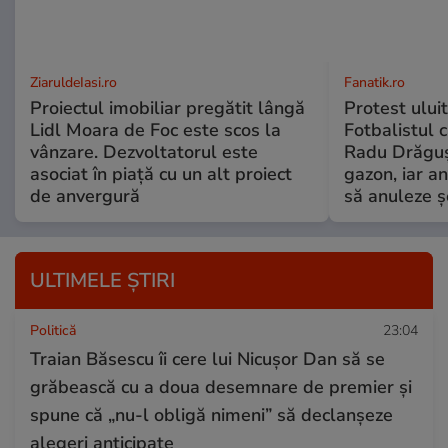
ZiaruldeIasi.ro
Fanatik.ro
Proiectul imobiliar pregătit lângă
Protest uluit
Lidl Moara de Foc este scos la
Fotbalistul c
vânzare. Dezvoltatorul este
Radu Drăguș
asociat în piață cu un alt proiect
gazon, iar an
de anvergură
să anuleze ș
ULTIMELE ȘTIRI
Politică
23:04
Traian Băsescu îi cere lui Nicușor Dan să se
grăbească cu a doua desemnare de premier și
spune că „nu-l obligă nimeni” să declanșeze
alegeri anticipate