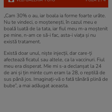
„Cam 30% o au, iar boala ia forme foarte urâte.
Nu te vindeci, o moștenești, în cazul meu e
boală luată de la tata, iar fiul meu m-a moștenit
pe mine, n-am ce să-i fac, asta-i viața și nu
există tratament.
Există doar unul, niște injecții, dar care-ți
afectează ficatul sau altele, ca la vaccinuri. Fiul
meu era disperat. Mie mi s-a declanșat la 24
de ani și țin minte cum eram la 28, o reptilă de
sus până jos. Imaginați-vă o fată tânără plină de
bube”, a mai adăugat aceasta.