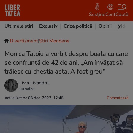
Susține
Cont
Caută
Ultimele știri
Exclusiv
Criză politică
Opinii
Video
|
Divertisment
|
Stiri Mondene
Monica Tatoiu a vorbit despre boala cu care
se confruntă de 42 de ani. „Am învățat să
trăiesc cu chestia asta. A fost greu”
Livia Lixandru
Jurnalist
Actualizat pe 03 dec. 2022, 12:48
Comentează