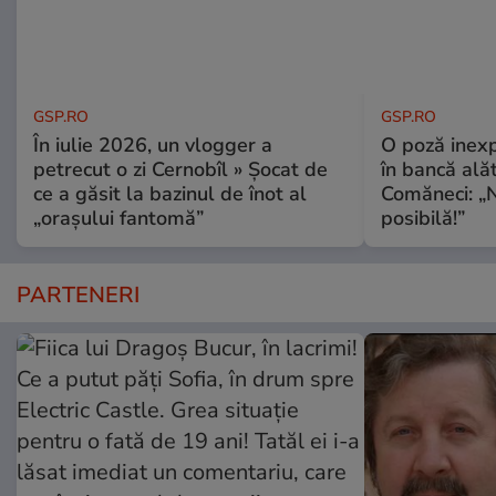
GSP.RO
GSP.RO
În iulie 2026, un vlogger a
O poză inexp
petrecut o zi Cernobîl » Șocat de
în bancă ală
ce a găsit la bazinul de înot al
Comăneci: „N
„orașului fantomă”
posibilă!”
PARTENERI