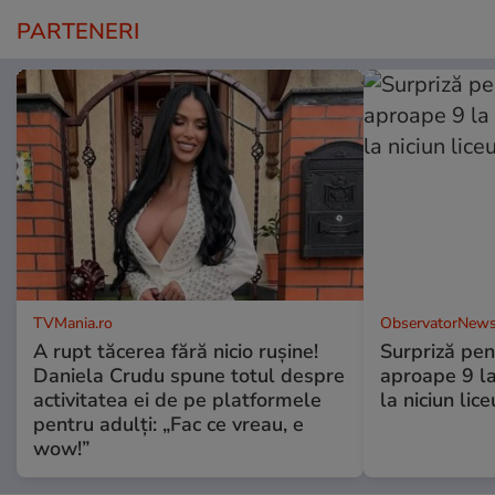
PARTENERI
TVMania.ro
ObservatorNews
A rupt tăcerea fără nicio rușine!
Surpriză pen
Daniela Crudu spune totul despre
aproape 9 la
activitatea ei de pe platformele
la niciun lice
pentru adulți: „Fac ce vreau, e
wow!”