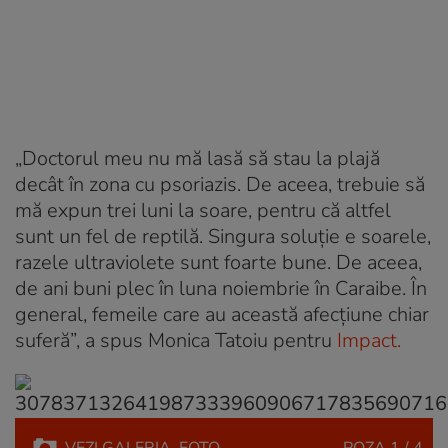
„Doctorul meu nu mă lasă să stau la plajă
decât în zona cu psoriazis. De aceea, trebuie să
mă expun trei luni la soare, pentru că altfel
sunt un fel de reptilă. Singura soluție e soarele,
razele ultraviolete sunt foarte bune. De aceea,
de ani buni plec în luna noiembrie în Caraibe. În
general, femeile care au această afecțiune chiar
suferă”, a spus Monica Tatoiu pentru
Impact.
VEZI
GALERIA
FOTO
POZA
1 / 4