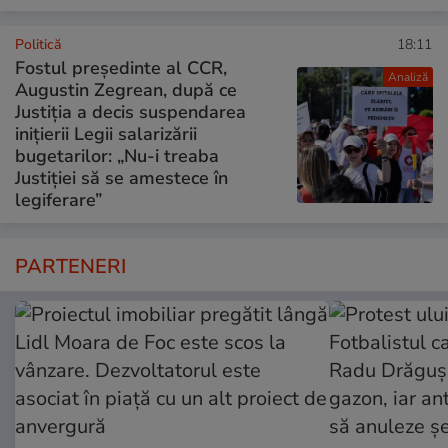
Politică
18:11
Fostul președinte al CCR,
Analiză
Augustin Zegrean, după ce
Justiția a decis suspendarea
inițierii Legii salarizării
bugetarilor: „Nu-i treaba
Justiției să se amestece în
legiferare”
PARTENERI