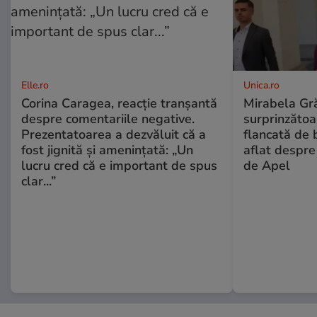
Elle.ro
Unica.ro
Corina Caragea, reacție tranșantă
Mirabela Gră
despre comentariile negative.
surprinzătoar
Prezentatoarea a dezvăluit că a
flancată de 
fost jignită și amenințată: „Un
aflat despre
lucru cred că e important de spus
de Apel
clar...”