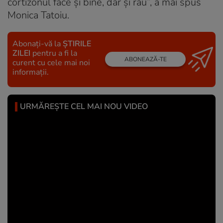
cortizonul face și bine, dar și rău”, a mai spus
Monica Tatoiu.
Abonați-vă la
ȘTIRILE
ZILEI
pentru a fi la
ABONEAZĂ-TE
curent cu cele mai noi
informații.
URMĂREȘTE CEL MAI NOU VIDEO