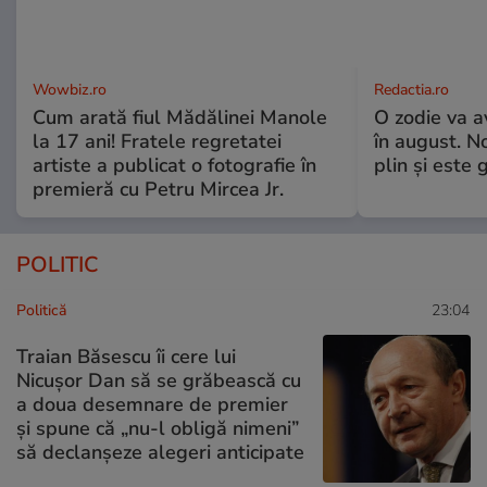
Wowbiz.ro
Redactia.ro
Cum arată fiul Mădălinei Manole
O zodie va a
la 17 ani! Fratele regretatei
în august. No
artiste a publicat o fotografie în
plin și este 
premieră cu Petru Mircea Jr.
POLITIC
Politică
23:04
Traian Băsescu îi cere lui
Nicușor Dan să se grăbească cu
a doua desemnare de premier
și spune că „nu-l obligă nimeni”
să declanșeze alegeri anticipate