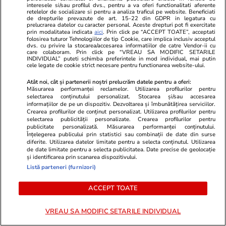
Semnele deshidratării și cum să
interesele si/sau profilul dvs., pentru a va oferi functionalitati aferente
retelelor de socializare si pentru a analiza traficul pe website. Beneficiati
o previi
de drepturile prevazute de art. 15-22 din GDPR in legatura cu
prelucrarea datelor cu caracter personal. Aceste drepturi pot fi exercitate
prin modalitatea indicata
aici
. Prin click pe “ACCEPT TOATE”, acceptati
folosirea tuturor Tehnologiilor de tip Cookie, care implica inclusiv acceptul
dvs. cu privire la stocarea/accesarea informatiilor de catre Vendor-ii cu
care colaboram. Prin click pe “VREAU SA MODIFIC SETARILE
INDIVIDUAL” puteti schimba preferintele in mod individual, mai putin
cele legate de cookie strict necesare pentru functionarea website-ului.
Lifestyle
17 iul.
Atât noi, cât și partenerii noștri prelucrăm datele pentru a oferi:
Măsurarea performanței reclamelor. Utilizarea profilurilor pentru
selectarea conținutului personalizat. Stocarea și/sau accesarea
informațiilor de pe un dispozitiv. Dezvoltarea și îmbunătățirea serviciilor.
De ce să nu păstrezi cartofii
Crearea profilurilor de conținut personalizat. Utilizarea profilurilor pentru
selectarea publicității personalizate. Crearea profilurilor pentru
lângă ceapă
publicitate personalizată. Măsurarea performanței conținutului.
Înțelegerea publicului prin statistici sau combinații de date din surse
diferite. Utilizarea datelor limitate pentru a selecta conținutul. Utilizarea
de date limitate pentru a selecta publicitatea. Date precise de geolocație
și identificarea prin scanarea dispozitivului.
Listă parteneri (furnizori)
Lifestyle
20 iul.
ACCEPT TOATE
Ce este batch cooking și cum îți
VREAU SA MODIFIC SETARILE INDIVIDUAL
poate simplifica mesele