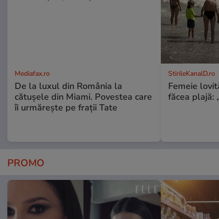
Mediafax.ro
StirileKanalD.ro
De la luxul din România la
Femeie lovit
cătușele din Miami. Povestea care
făcea plajă: „
îi urmărește pe frații Tate
PROMO