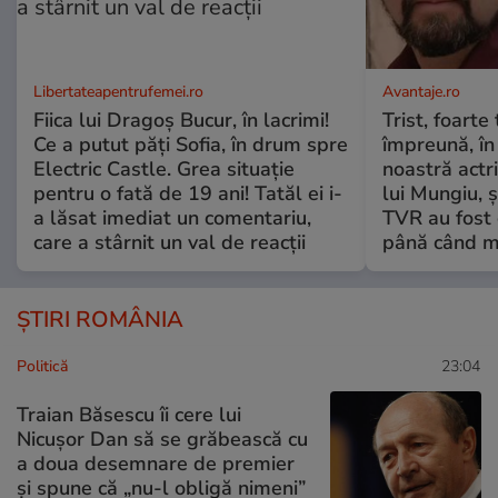
Libertateapentrufemei.ro
Avantaje.ro
Fiica lui Dragoș Bucur, în lacrimi!
Trist, foarte
Ce a putut păți Sofia, în drum spre
împreună, în
Electric Castle. Grea situație
noastră actri
pentru o fată de 19 ani! Tatăl ei i-
lui Mungiu, ș
a lăsat imediat un comentariu,
TVR au fost 
care a stârnit un val de reacții
până când mo
ȘTIRI ROMÂNIA
Politică
23:04
Traian Băsescu îi cere lui
Nicușor Dan să se grăbească cu
a doua desemnare de premier
și spune că „nu-l obligă nimeni”