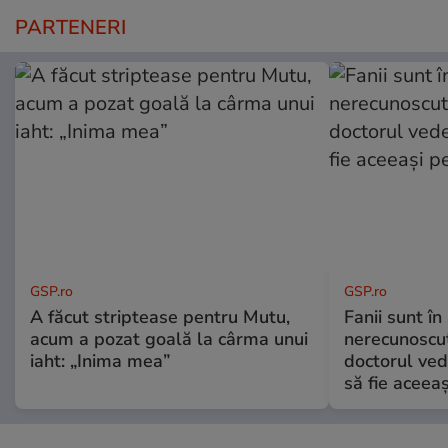
PARTENERI
GSP.ro
GSP.ro
A făcut striptease pentru Mutu,
Fanii sunt în 
acum a pozat goală la cârma unui
nerecunoscut
iaht: „Inima mea”
doctorul ved
să fie aceea