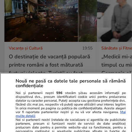
Vacanțe și Cultură
19:55
Sănătate și Fitn
O destinație de vacanță populară
„Medicii mi-a
printre români a fost măturată
timpul cu mi
furtuni violente. Turiștii au fost
Germania să 
filmați fugind și strigând după
Mărturisirile
Nouă ne pasă ca datele tale personale să rămână
confidențiale
ajutor | VIDEO
neurologice 
Noi și partenerii noștri
596
stocăm și/sau accesăm informații pe
dispozitivul dvs., precum identificatorii cookie unici pentru prelucrarea
datelor cu caracter personal. Puteți accepta sau gestiona preferințele dvs.
făcând clic mai jos, respectiv vă puteți opune utilizării unui interes legitim
în orice moment pe pagina cu politica de confidențialitate. Aceste alegeri
Lifestyle
18 iul.
vor fi raportate partenerilor noștri și nu vă vor afecta navigarea.
Mai
multe detalii
Noi si partenerii nostri (retelele de socializare si agentiile de publicitate
partenere, precum si furnizorii nostri de servicii de date analitice)
prelucram date pentru a permite website-ului sa functioneze, pentru a
personaliza continutul si anunturile publicitare afisate in functie de