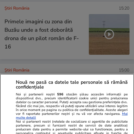
Știri România
15:20
Primele imagini cu zona din
Buzău unde a fost doborâtă
drona de un pilot român de F-
16
Știri România
15:00
George Simion, obligat să
Nouă ne pasă ca datele tale personale să rămână
achite daune morale pentru un
confidențiale
clip difuzat în campania
Noi și partenerii noștri
596
stocăm și/sau accesăm informații pe
dispozitivul dvs., precum identificatorii cookie unici pentru prelucrarea
datelor cu caracter personal. Puteți accepta sau gestiona preferințele dvs.
electorală: „Votați pe cine vreți,
făcând clic mai jos, respectiv vă puteți opune utilizării unui interes legitim
în orice moment pe pagina cu politica de confidențialitate. Aceste alegeri
dar nu PSD-ul!”. Aceeași
vor fi raportate partenerilor noștri și nu vă vor afecta navigarea.
Mai
multe detalii
reclamantă l-a dat în judecată
Noi si partenerii nostri (retelele de socializare si agentiile de publicitate
partenere, precum si furnizorii nostri de servicii de date analitice)
și pe Fritz
prelucram date pentru a permite website-ului sa functioneze, pentru a
personaliza continutul si anunturile publicitare afisate in functie de