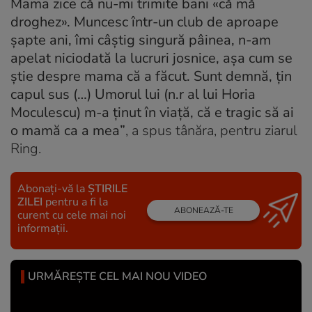
Mama zice că nu-mi trimite bani «că mă
droghez». Muncesc într-un club de aproape
șapte ani, îmi câștig singură pâinea, n-am
apelat niciodată la lucruri josnice, așa cum se
știe despre mama că a făcut. Sunt demnă, țin
capul sus (…) Umorul lui (n.r al lui Horia
Moculescu) m-a ținut în viață, că e tragic să ai
o mamă ca a mea”
, a spus tânăra, pentru ziarul
Ring.
Abonați-vă la
ȘTIRILE
ZILEI
pentru a fi la
ABONEAZĂ-TE
curent cu cele mai noi
informații.
URMĂREȘTE CEL MAI NOU VIDEO