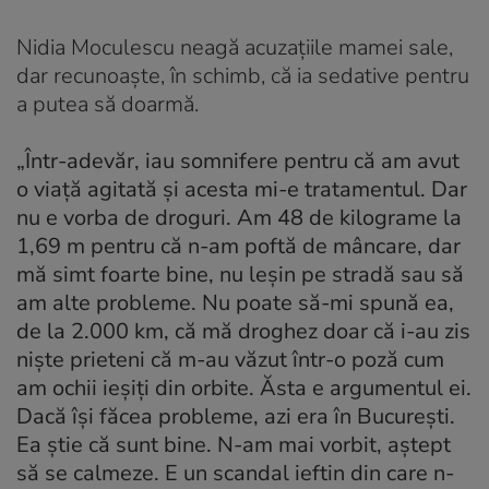
Nidia Moculescu neagă acuzaţiile mamei sale,
dar recunoaşte, în schimb, că ia sedative pentru
a putea să doarmă.
„Într-adevăr, iau somnifere pentru că am avut
o viață agitată și acesta mi-e tratamentul. Dar
nu e vorba de droguri. Am 48 de kilograme la
1,69 m pentru că n-am poftă de mâncare, dar
mă simt foarte bine, nu leșin pe stradă sau să
am alte probleme. Nu poate să-mi spună ea,
de la 2.000 km, că mă droghez doar că i-au zis
niște prieteni că m-au văzut într-o poză cum
am ochii ieșiți din orbite. Ăsta e argumentul ei.
Dacă își făcea probleme, azi era în București.
Ea știe că sunt bine. N-am mai vorbit, aștept
să se calmeze. E un scandal ieftin din care n-