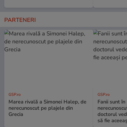
PARTENERI
GSP.ro
GSP.ro
Marea rivală a Simonei Halep, de
Fanii sunt în 
nerecunoscut pe plajele din
nerecunoscut
Grecia
doctorul ved
să fie aceea