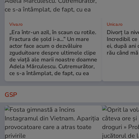
Viva.ro
Unica.ro
„Era într-un azil, în scaun cu rotile.
Divorț la nive
Fractura de șold i-a...” Un mare
Incredibil ce
actor face acum o dezvăluire
ei, după ani 
zguduitoare despre ultimele clipe
rău când mă
de viață ale marii noastre doamne
Adela Mărculescu. Cutremurător,
ce s-a întâmplat, de fapt, cu ea
GSP