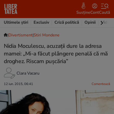
Susține
Cont
Caută
Ultimele știri
Exclusiv
Criză politică
Opinii
Video
|
Divertisment
|
Stiri Mondene
Nidia Moculescu, acuzaţii dure la adresa
mamei: „Mi-a făcut plângere penală că mă
droghez. Riscam puşcăria”
Clara Vacaru
12 iun. 2015, 06:41
Comentează