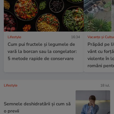
Lifestyle
16:34
Vacanțe și Cultu
Cum pui fructele și legumele de
Prăpăd pe li
vară la borcan sau la congelator:
vânt cu forță
5 metode rapide de conservare
violente în l
români pent
Lifestyle
18 iul.
Semnele deshidratării și cum să
o previi