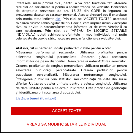
interesele si/sau profilul dvs., pentru a va oferi functionalitati aferente
retelelor de socializare si pentru a analiza traficul pe website. Beneficiati
de drepturile prevazute de art. 15-22 din GDPR in legatura cu
Știri România
14:48
prelucrarea datelor cu caracter personal. Aceste drepturi pot fi exercitate
prin modalitatea indicata
aici
. Prin click pe “ACCEPT TOATE”, acceptati
Drona doborâtă de un pilot
BREAKING NEWS
folosirea tuturor Tehnologiilor de tip Cookie, care implica inclusiv acceptul
dvs. cu privire la stocarea/accesarea informatiilor de catre Vendor-ii cu
român de F-16 ar fi fost Geran-
care colaboram. Prin click pe “VREAU SA MODIFIC SETARILE
INDIVIDUAL” puteti schimba preferintele in mod individual, mai putin
2. Generalul Gheorghiță Vlad:
cele legate de cookie strict necesare pentru functionarea website-ului.
„Piloții au raportat că este o
Atât noi, cât și partenerii noștri prelucrăm datele pentru a oferi:
Măsurarea performanței reclamelor. Utilizarea profilurilor pentru
amenințare de tip Shahed”
selectarea conținutului personalizat. Stocarea și/sau accesarea
informațiilor de pe un dispozitiv. Dezvoltarea și îmbunătățirea serviciilor.
Crearea profilurilor de conținut personalizat. Utilizarea profilurilor pentru
selectarea publicității personalizate. Crearea profilurilor pentru
Opinii
09:00
publicitate personalizată. Măsurarea performanței conținutului.
Înțelegerea publicului prin statistici sau combinații de date din surse
diferite. Utilizarea datelor limitate pentru a selecta conținutul. Utilizarea
de date limitate pentru a selecta publicitatea. Date precise de geolocație
și identificarea prin scanarea dispozitivului.
România fricii: Cum am ajuns să
Listă parteneri (furnizori)
trăim din spaimă în spaimă
ACCEPT TOATE
VREAU SA MODIFIC SETARILE INDIVIDUAL