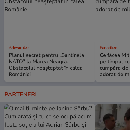
Adevarul.ro
Fanatik.ro
Planul secret pentru „Santinela
Ce făcea Mit
NATO” la Marea Neagră.
pe timpul com
Obstacolul neașteptat în calea
cumpăra de t
României
adorat de m
PARTENERI