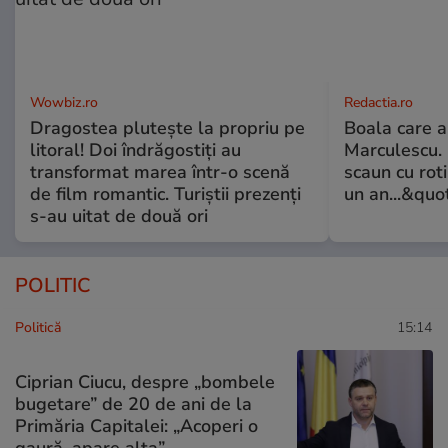
Wowbiz.ro
Redactia.ro
Dragostea plutește la propriu pe
Boala care 
litoral! Doi îndrăgostiți au
Marculescu. 
transformat marea într-o scenă
scaun cu rot
de film romantic. Turiștii prezenți
un an...&quo
s-au uitat de două ori
POLITIC
Politică
15:14
Ciprian Ciucu, despre „bombele
bugetare” de 20 de ani de la
Primăria Capitalei: „Acoperi o
gaură, apare alta”