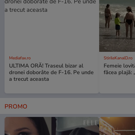
Mediafax.ro
StirileKanalD.ro
ULTIMA ORĂ! Traseul bizar al
Femeie lovit
dronei doborâte de F-16. Pe unde
făcea plajă: „
a trecut aceasta
PROMO