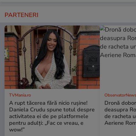
PARTENERI
TVMania.ro
ObservatorNews
A rupt tăcerea fără nicio rușine!
Dronă dobor
Daniela Crudu spune totul despre
deasupra Rom
activitatea ei de pe platformele
de racheta u
pentru adulți: „Fac ce vreau, e
Aeriene Ro
wow!”