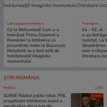
Libertateapentrufemei.ro
Avantaje.ro
Ca la Bollywood! Cum s-a
Ea - 52, el 
îmbrăcat Prima Doamnă a
s-au îndrăgos
României la întâlnirea cu
rezistat. La 
președinta Indiei la București.
despărțirea 
Niciodată nu a fost atât de
cum a răspu
îndrăzneață! Imaginile
întrebare i
momentului
ȘTIRI ROMÂNIA
Politică
12:58
SURSE Război politic total. PNL
Exclusiv
pregătește trimiterea acasă a
garniturilor doi și trei din