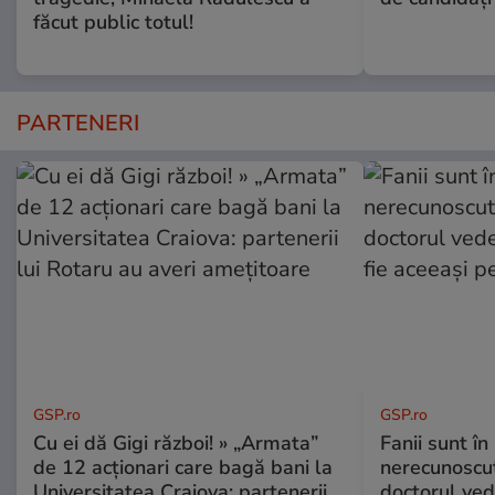
făcut public totul!
PARTENERI
GSP.ro
GSP.ro
Cu ei dă Gigi război! » „Armata”
Fanii sunt în 
de 12 acționari care bagă bani la
nerecunoscut
Universitatea Craiova: partenerii
doctorul ved