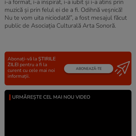
i-a format, i-a inspirat, i-a iubit și i-a atins prin
muzică și prin felul ei de a fi. Odihnă veșnică!
Nu te vom uita niciodată!”, a fost mesajul făcut
public de Asociația Culturală Arta Sonoră.
Abonați-vă la
ȘTIRILE
ZILEI
pentru a fi la
ABONEAZĂ-TE
curent cu cele mai noi
informații.
URMĂREȘTE CEL MAI NOU VIDEO