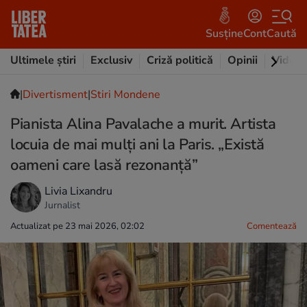
Susține
Cont
Caută
Ultimele știri
Exclusiv
Criză politică
Opinii
Video
|
Divertisment
|
Stiri Mondene
Pianista Alina Pavalache a murit. Artista
locuia de mai mulți ani la Paris. „Există
oameni care lasă rezonanță”
Livia Lixandru
Jurnalist
Actualizat pe 23 mai 2026, 02:02
Comentează