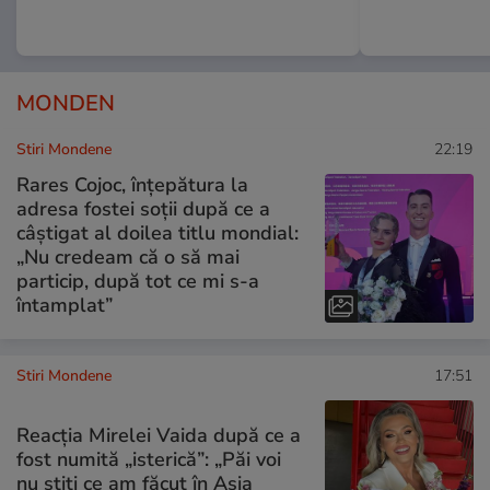
MONDEN
Stiri Mondene
22:19
Rares Cojoc, înțepătura la
adresa fostei soții după ce a
câștigat al doilea titlu mondial:
„Nu credeam că o să mai
particip, după tot ce mi s-a
întamplat”
Stiri Mondene
17:51
Reacția Mirelei Vaida după ce a
fost numită „isterică”: „Păi voi
nu știți ce am făcut în Asia