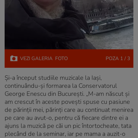
VEZI
GALERIA
FOTO
POZA
1 / 3
Și-a început studiile muzicale la Iași,
continuându-și formarea la Conservatorul
George Enescu din București. „M-am născut și
am crescut în aceste povești spuse cu pasiune
de părinții mei, părinți care au continuat menirea
pe care au avut-o, pentru că fiecare dintre ei a
ajuns la muzică pe căi un pic întortocheate, tata
plecând de la seminar, iar pe mama a auzit-o