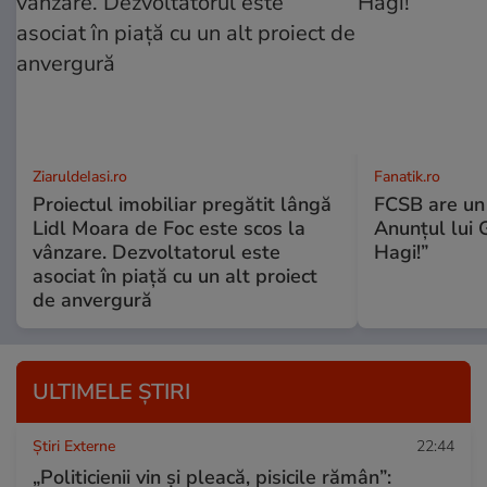
ZiaruldeIasi.ro
Fanatik.ro
Proiectul imobiliar pregătit lângă
FCSB are un
Lidl Moara de Foc este scos la
Anunțul lui G
vânzare. Dezvoltatorul este
Hagi!”
asociat în piață cu un alt proiect
de anvergură
ULTIMELE ȘTIRI
Știri Externe
22:44
„Politicienii vin și pleacă, pisicile rămân”: