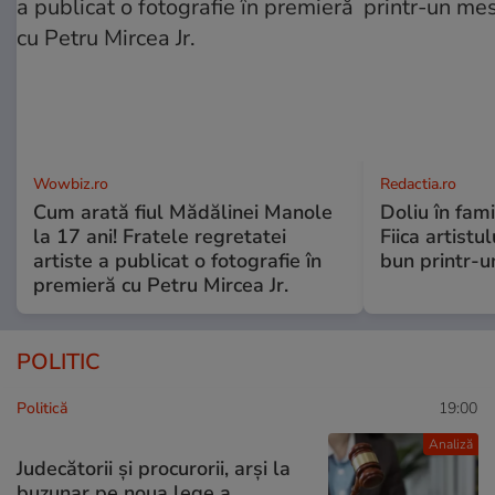
Wowbiz.ro
Redactia.ro
Cum arată fiul Mădălinei Manole
Doliu în fami
la 17 ani! Fratele regretatei
Fiica artistu
artiste a publicat o fotografie în
bun printr-u
premieră cu Petru Mircea Jr.
POLITIC
Politică
19:00
Analiză
Judecătorii și procurorii, arși la
buzunar pe noua lege a