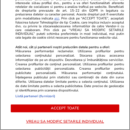
interesele si/sau profilul dvs., pentru a va oferi functionalitati aferente
spărgătorii 
retelelor de socializare si pentru a analiza traficul pe website. Beneficiati
de drepturile prevazute de art. 15-22 din GDPR in legatura cu
prelucrarea datelor cu caracter personal. Aceste drepturi pot fi exercitate
prin modalitatea indicata
aici
. Prin click pe “ACCEPT TOATE”, acceptati
folosirea tuturor Tehnologiilor de tip Cookie, care implica inclusiv acceptul
dvs. cu privire la stocarea/accesarea informatiilor de catre Vendor-ii cu
Lifestyle
18 iul.
care colaboram. Prin click pe “VREAU SA MODIFIC SETARILE
INDIVIDUAL” puteti schimba preferintele in mod individual, mai putin
cele legate de cookie strict necesare pentru functionarea website-ului.
Atât noi, cât și partenerii noștri prelucrăm datele pentru a oferi:
Semnele deshidratării și cum să
Măsurarea performanței reclamelor. Utilizarea profilurilor pentru
selectarea conținutului personalizat. Stocarea și/sau accesarea
o previi
informațiilor de pe un dispozitiv. Dezvoltarea și îmbunătățirea serviciilor.
Crearea profilurilor de conținut personalizat. Utilizarea profilurilor pentru
selectarea publicității personalizate. Crearea profilurilor pentru
publicitate personalizată. Măsurarea performanței conținutului.
Înțelegerea publicului prin statistici sau combinații de date din surse
diferite. Utilizarea datelor limitate pentru a selecta conținutul. Utilizarea
de date limitate pentru a selecta publicitatea. Date precise de geolocație
Lifestyle
17 iul.
și identificarea prin scanarea dispozitivului.
Listă parteneri (furnizori)
ACCEPT TOATE
De ce să nu păstrezi cartofii
lângă ceapă
VREAU SA MODIFIC SETARILE INDIVIDUAL