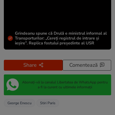
Grindeanu spune că Drulă e ministrul informal al
Transporturilor: „Cereți registrul de intrare și
ieșire”. Replica fostului președinte al USR
Share
Comentează
Abonați-vă la canalul Libertatea de WhatsApp pentru
a fi la curent cu ultimele informații
George Enescu
Stiri Paris