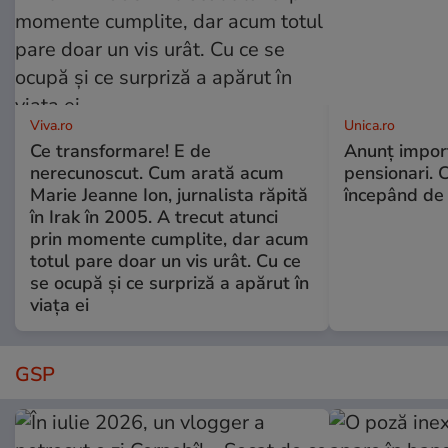
Viva.ro
Unica.ro
Ce transformare! E de
Anunț impor
nerecunoscut. Cum arată acum
pensionari. 
Marie Jeanne Ion, jurnalista răpită
începând de 
în Irak în 2005. A trecut atunci
prin momente cumplite, dar acum
totul pare doar un vis urât. Cu ce
se ocupă și ce surpriză a apărut în
viața ei
GSP