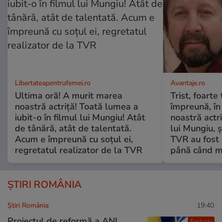
Libertateapentrufemei.ro
Avantaje.ro
Ultima oră! A murit marea
Trist, foarte
noastră actriță! Toată lumea a
împreună, în
iubit-o în filmul lui Mungiu! Atât
noastră actri
de tânără, atât de talentată.
lui Mungiu, ș
Acum e împreună cu soțul ei,
TVR au fost 
regretatul realizator de la TVR
până când mo
ȘTIRI ROMÂNIA
Știri România
19:40
Proiectul de reformă a ANI
Exclusiv