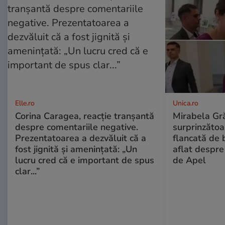
Elle.ro
Unica.ro
Corina Caragea, reacție tranșantă
Mirabela Gră
despre comentariile negative.
surprinzătoar
Prezentatoarea a dezvăluit că a
flancată de 
fost jignită și amenințată: „Un
aflat despre
lucru cred că e important de spus
de Apel
clar...”