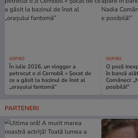
GSP.RO
GSP.RO
În iulie 2026, un vlogger a
O poză inexp
petrecut o zi Cernobîl » Șocat de
în bancă ală
ce a găsit la bazinul de înot al
Comăneci: „N
„orașului fantomă”
posibilă!”
PARTENERI