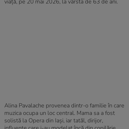
viață, pe 20 mai 2026, la vârsta de 63 de ani.
Alina Pavalache provenea dintr-o familie în care
muzica ocupa un loc central. Mama sa a fost
solistă la Opera din Iași, iar tatăl, dirijor,
influențe care i-au modelat încă din copilărie