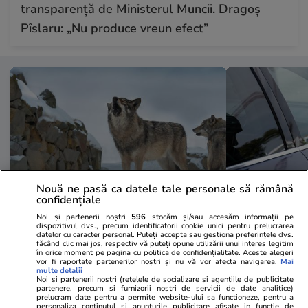
transparență de Ministerul Muncii. Dragoș
Pîslaru: „Nu produce vreun efect”
Nouă ne pasă ca datele tale personale să rămână
confidențiale
Noi și partenerii noștri
596
stocăm și/sau accesăm informații pe
Vacanțe și Cultură
21:23
Vacanțe și Cultu
dispozitivul dvs., precum identificatorii cookie unici pentru prelucrarea
datelor cu caracter personal. Puteți accepta sau gestiona preferințele dvs.
Țara din Europa care le
Pericol pe pl
făcând clic mai jos, respectiv vă puteți opune utilizării unui interes legitim
în orice moment pe pagina cu politica de confidențialitate. Aceste alegeri
recomandă turiștilor ce să facă în
Salonic, pent
vor fi raportate partenerilor noștri și nu vă vor afecta navigarea.
Mai
multe detalii
Noi si partenerii nostri (retelele de socializare si agentiile de publicitate
cazul în care se întâlnesc cu un
merg acolo î
partenere, precum si furnizorii nostri de servicii de date analitice)
prelucram date pentru a permite website-ului sa functioneze, pentru a
lup: „Uitați-vă fix la el”
aparent neva
personaliza continutul si anunturile publicitare afisate in functie de