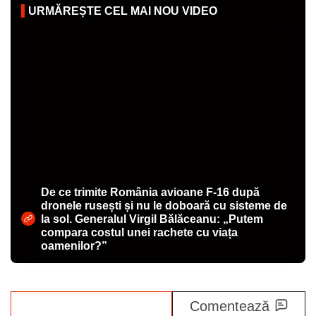
De ce trimite România avioane F-16 după
dronele rusești și nu le doboară cu sisteme de
la sol. Generalul Virgil Bălăceanu: „Putem
compara costul unei rachete cu viața
oamenilor?”
Share
Comentează
Abonați-vă la canalul Libertatea de WhatsApp pentru
a fi la curent cu ultimele informații
Delia
Razvan Munteanu
Antena 1
IUmor