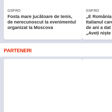
Libertateapentrufemei.ro
Avantaje.ro
Atenție! Poți primi bani de la stat
Dieta Melan
dacă-ți îngrijești părinții, bunicii
oricine! Regi
sau pe cineva vârstnic din
urmează ziln
familie. Acum s-a decis! Cum
pe specialiș
trebuie să procedezi
fapt, în fiec
rezistă acest
ȘTIRI ROMÂNIA