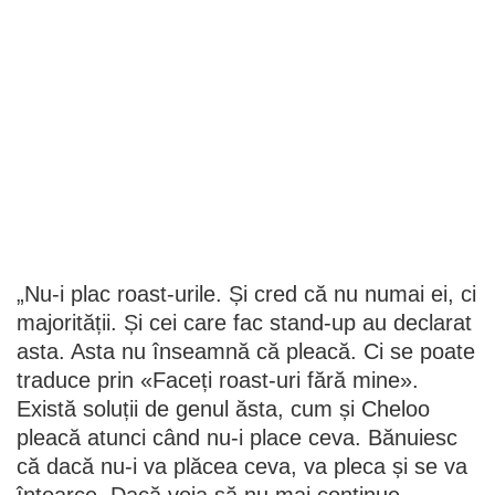
„Nu-i plac roast-urile. Și cred că nu numai ei, ci
majorității. Și cei care fac stand-up au declarat
asta. Asta nu înseamnă că pleacă. Ci se poate
traduce prin «Faceți roast-uri fără mine».
Există soluții de genul ăsta, cum și Cheloo
pleacă atunci când nu-i place ceva. Bănuiesc
că dacă nu-i va plăcea ceva, va pleca și se va
întoarce. Dacă voia să nu mai continue,
spunea direct, «Nu mai vreau iUmor». Își
asuma. Dar ea e deja de zece ani acolo.
Referirea e doar la roast. Eu am mai discutat
cu ea, nouă nu ne plac.
La roast-uri se înjură, iar dacă nu-s făcute cum
trebuie, sunt mai mult jigniri decât glume. Și
atunci nu participi. Cum și Cheloo a zis, dacă
se cântă manele, eu nu particip. Și cred că a