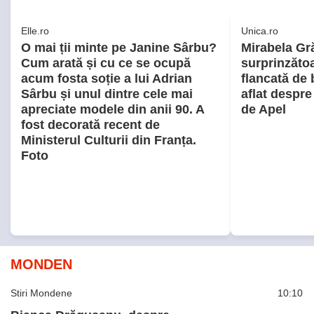
MONDEN
Stiri Mondene
10:10
Bianca Drăgușanu, despre
injecțiile pentru slăbit: „De la
180 de kilograme v-ați făcut de
50”. Gabriela Cristea, printre
vedetele care au recunoscut
că au apelat la această metodă
Stiri Mondene
09:48