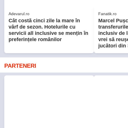
PARTENERI
Elle.ro
Unica.ro
O mai ții minte pe Janine Sârbu?
Mirabela Gră
Cum arată și cu ce se ocupă
surprinzătoa
acum fosta soție a lui Adrian
flancată de 
Sârbu și unul dintre cele mai
aflat despre
apreciate modele din anii 90. A
de Apel
fost decorată recent de
Ministerul Culturii din Franța.
Foto