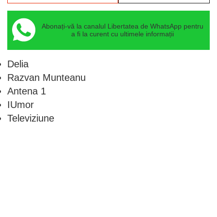
Televiziune
Comentează
Loghează-te în contul tău
pentru a adăuga
comentarii și a te alătura dialogului.