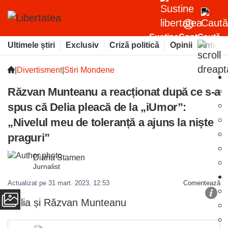
Susține
Cont
Caută
Ultimele știri
Exclusiv
Criză politică
Opinii
Intervi
|
Divertisment
|
Stiri Mondene
Răzvan Munteanu a reacționat după ce s-a
spus că Delia pleacă de la „iUmor”:
„Nivelul meu de toleranță a ajuns la niște
praguri”
Diana Stamen
Jurnalist
Actualizat pe 31 mart. 2023, 12:53
Comentează