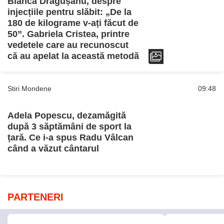
Adela Popescu, dezamăgită
după 3 săptămâni de sport la
țară. Ce i-a spus Radu Vâlcan
când a văzut cântarul
PARTENERI
TVMania.ro
ObservatorNews