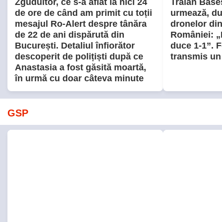
GSP.RO
GSP.RO
Fosta mare jucătoare de tenis,
„E România 
de nerecunoscut la evenimentul
Italianul car
organizat la Moscova
de ani a dat
„Aveți niște 
PARTENERI