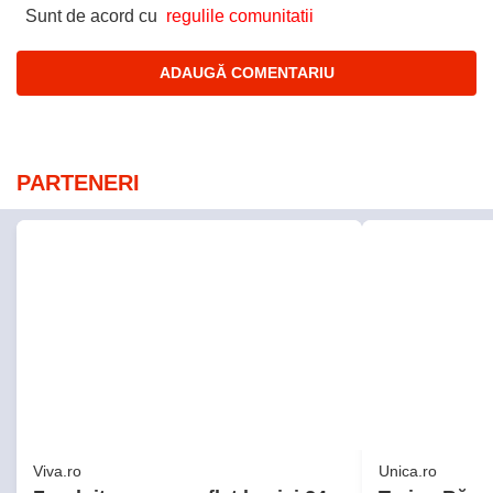
Viva.ro
Unica.ro
Zguduitor, ce s-a aflat la nici 24
Traian Băse
de ore de când am primit cu toții
urmează, d
mesajul Ro-Alert despre tânăra
dronelor din
de 22 de ani dispărută din
României: „
București. Detaliul înfiorător
duce 1-1”. F
descoperit de polițiști după ce
transmis un
Anastasia a fost găsită moartă,
în urmă cu doar câteva minute
GSP