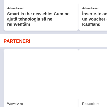
Wowbiz.ro
Redactia.ro
Andreea Ibacka a izbucnit în
Zodia care a
plâns! Ce a emoționat-o până la
dureros până
lacrimi pe vedetă: „Nu-mi mai e
săptămânii.
rușine să fiu vulnerabilă”
apropiată î
important
POLITIC
Politică
06:21