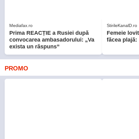
Advertorial
Advertorial
Smart is the new chic: Cum ne
Înscrie-te a
ajută tehnologia să ne
un voucher d
reinventăm
Kaufland
PARTENERI