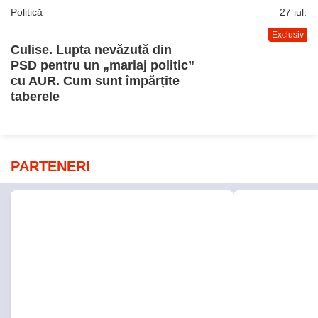
PARTENERI
Adevarul.ro
Fanatik.ro
Cât costă cinci zile la mare în
Marcel Pușc
vârf de sezon. Hotelurile cu
transferuril
servicii all inclusive se mențin în
inclusiv de
preferințele românilor
vrei să reuș
jucători din