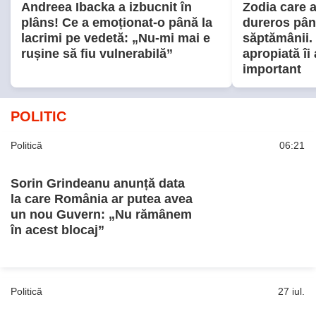
Sorin Grindeanu anunță data
la care România ar putea avea
un nou Guvern: „Nu rămânem
în acest blocaj”
Politică
27 iul.
Parlamentul, somat să
modifice Legea salarizării.
Înalta Curte de Casație și
Justiție: „Serioase probleme
de constituționalitate”
PARTENERI