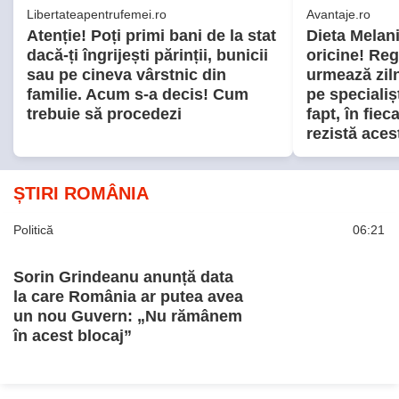
Politică
06:21
Sorin Grindeanu anunță data
la care România ar putea avea
un nou Guvern: „Nu rămânem
în acest blocaj”
Politică
27 iul.
Exclusiv
Culise. Lupta nevăzută din
PSD pentru un „mariaj politic”
cu AUR. Cum sunt împărțite
taberele