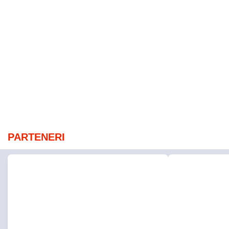
PARTENERI
Mediafax.ro
StirileKanalD.ro
Prima REACȚIE a Rusiei după
Femeie lovit
convocarea ambasadorului: „Va
făcea plajă: 
exista un răspuns”
PROMO