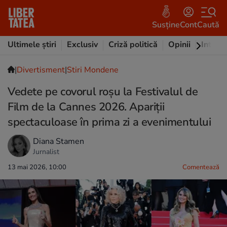
Susține
Cont
Caută
Ultimele știri
Exclusiv
Criză politică
Opinii
Intervi
|
Divertisment
|
Stiri Mondene
Vedete pe covorul roșu la Festivalul de
Film de la Cannes 2026. Apariții
spectaculoase în prima zi a evenimentului
Diana Stamen
Jurnalist
13 mai 2026, 10:00
Comentează