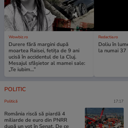
Wowbiz.ro
Redactia.ro
Durere fără margini după
Doliu în lume
moartea Raisei, fetița de 9 ani
la numai 37 d
ucisă în accidentul de la Cluj.
Mesajul sfâșietor al mamei sale:
„Te iubim…”
POLITIC
Politică
17:17
România riscă să piardă 4
miliarde de euro din PNRR
după un vot în Senat. De ce