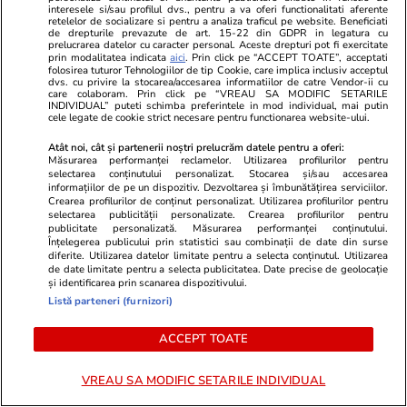
instituțiile publice. Doar trei au stins luminile
interesele si/sau profilul dvs., pentru a va oferi functionalitati aferente
retelelor de socializare si pentru a analiza traficul pe website. Beneficiati
pe timpul nopții
de drepturile prevazute de art. 15-22 din GDPR in legatura cu
prelucrarea datelor cu caracter personal. Aceste drepturi pot fi exercitate
prin modalitatea indicata
aici
. Prin click pe “ACCEPT TOATE”, acceptati
folosirea tuturor Tehnologiilor de tip Cookie, care implica inclusiv acceptul
dvs. cu privire la stocarea/accesarea informatiilor de catre Vendor-ii cu
Stiri Mondene
17:21
care colaboram. Prin click pe “VREAU SA MODIFIC SETARILE
INDIVIDUAL” puteti schimba preferintele in mod individual, mai putin
Cum au reacționat fanii când au aflat ce boală
cele legate de cookie strict necesare pentru functionarea website-ului.
are Alina Pușcău. Cât ar costa tratamentul:
Atât noi, cât și partenerii noștri prelucrăm datele pentru a oferi:
„Încearcă să strângă și ea fonduri”
Măsurarea performanței reclamelor. Utilizarea profilurilor pentru
selectarea conținutului personalizat. Stocarea și/sau accesarea
informațiilor de pe un dispozitiv. Dezvoltarea și îmbunătățirea serviciilor.
Crearea profilurilor de conținut personalizat. Utilizarea profilurilor pentru
selectarea publicității personalizate. Crearea profilurilor pentru
Politică
17:17
publicitate personalizată. Măsurarea performanței conținutului.
România riscă să piardă 4 miliarde de euro din
Înțelegerea publicului prin statistici sau combinații de date din surse
diferite. Utilizarea datelor limitate pentru a selecta conținutul. Utilizarea
PNRR după un vot în Senat. De ce sunt
de date limitate pentru a selecta publicitatea. Date precise de geolocație
și identificarea prin scanarea dispozitivului.
contestate modificările la legea decarbonizării
Listă parteneri (furnizori)
ACCEPT TOATE
Știri Externe
17:08
SUA și Iranul sunt aproape de un acord pentru
VREAU SA MODIFIC SETARILE INDIVIDUAL
redeschiderea Strâmtorii Ormuz. Șeful