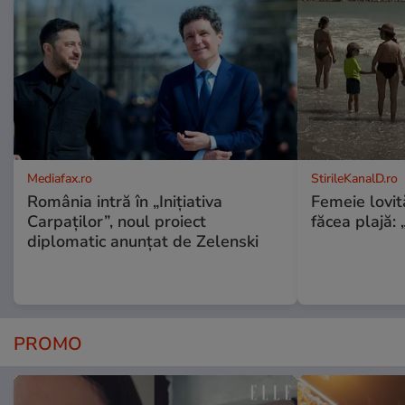
Mediafax.ro
StirileKanalD.ro
România intră în „Inițiativa
Femeie lovit
Carpaților”, noul proiect
făcea plajă: „
diplomatic anunțat de Zelenski
PROMO