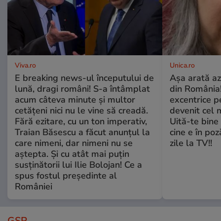
Viva.ro
Unica.ro
E breaking news-ul începutului de
Așa arată az
lună, dragi români! S-a întâmplat
din România!
acum câteva minute și multor
excentrice pe
cetățeni nici nu le vine să creadă.
devenit cel 
Fără ezitare, cu un ton imperativ,
Uită-te bine 
Traian Băsescu a făcut anunțul la
cine e în poz
care nimeni, dar nimeni nu se
zile la TV!!
aștepta. Și cu atât mai puțin
susținătorii lui Ilie Bolojan! Ce a
spus fostul președinte al
României
GSP