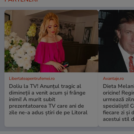
Libertateapentrufemei.ro
Avantaje.ro
Doliu la TV! Anunțul tragic al
Dieta Melan
dimineții a venit acum și frânge
oricine! Regi
inimi! A murit subit
urmează zilni
prezentatoarea TV care ani de
specialiști! 
zile ne-a adus știri de pe Litoral
fiecare zi și 
acestui stil 