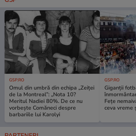
GSP.RO
GSP.RO
Omul din umbră din echipa „Zeiței
Giganții fotb
de la Montreal”: „Nota 10?
înmormântare
Meritul Nadiei 80%. De ce nu
Fețe nemaivă
vorbește Comăneci despre
ceva vreme ș
barbariile lui Karolyi
PARTENERI