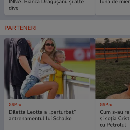
INNA, Bianca Drăgușanu și alte
luna de mie
dive
PARTENERI
GSP.ro
GSP.ro
Diletta Leotta a „perturbat”
Cum s-au re
antrenamentul lui Schalke
și soția Cris
cu Petrolul