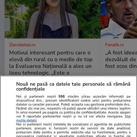
ZiaruldeIasi.ro
Fanatik.ro
Motivul interesant pentru care o
„A fost ideea
elevă din rural cu o medie de top
dezvăluit de
la Evaluarea Națională a ales un
fost scos din
liceu tehnologic. „Este o
nebuloasă și pentru noi”
Nouă ne pasă ca datele tale personale să rămână
confidențiale
Noi și partenerii noștri
596
stocăm și/sau accesăm informații pe
dispozitivul dvs., precum identificatorii cookie unici pentru prelucrarea
ULTIMELE ȘTIRI
datelor cu caracter personal. Puteți accepta sau gestiona preferințele dvs.
făcând clic mai jos, respectiv vă puteți opune utilizării unui interes legitim
în orice moment pe pagina cu politica de confidențialitate. Aceste alegeri
vor fi raportate partenerilor noștri și nu vă vor afecta navigarea.
Mai
Știri România
17:24
multe detalii
Noi si partenerii nostri (retelele de socializare si agentiile de publicitate
Am verificat cum economisesc energie
partenere, precum si furnizorii nostri de servicii de date analitice)
prelucram date pentru a permite website-ului sa functioneze, pentru a
personaliza continutul si anunturile publicitare afisate in functie de