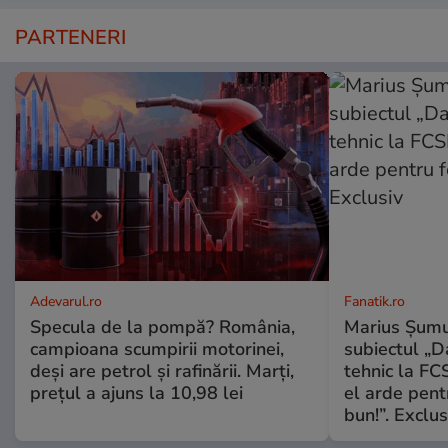
PARTENERI
Adevarul.ro
Fanatik.ro
Specula de la pompă? România,
Marius Șumu
campioana scumpirii motorinei,
subiectul „D
deși are petrol și rafinării. Marți,
tehnic la FCS
prețul a ajuns la 10,98 lei
el arde pent
bun!”. Exclus