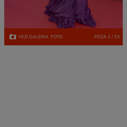
VEZI
GALERIA
FOTO
POZA
1 / 53