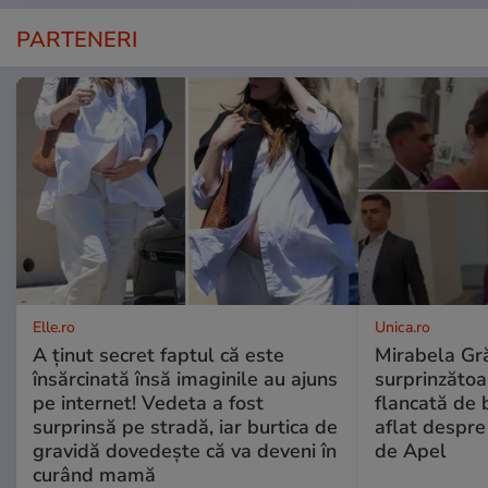
PARTENERI
Elle.ro
Unica.ro
A ținut secret faptul că este
Mirabela Gră
însărcinată însă imaginile au ajuns
surprinzătoar
pe internet! Vedeta a fost
flancată de 
surprinsă pe stradă, iar burtica de
aflat despre
gravidă dovedește că va deveni în
de Apel
curând mamă