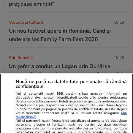
prețioase amintiri”
Vacanțe și Cultură
16:29
Un nou festival apare în România. Când și
unde are loc Family Farm Fest 2026
Știri România
16:26
Un șofer a condus un Logan prin Dunărea
secată: „E o Dacie de pe vremea lui Decebal” I
Nouă ne pasă ca datele tale personale să rămână
VIDEO
confidențiale
Noi și partenerii noștri
596
stocăm și/sau accesăm informații pe
dispozitivul dvs., precum identificatorii cookie unici pentru prelucrarea
Imobiliare.ro
16:21
datelor cu caracter personal. Puteți accepta sau gestiona preferințele dvs.
făcând clic mai jos, respectiv vă puteți opune utilizării unui interes legitim
Ce se întâmplă cu prețurile apartamentelor,
în orice moment pe pagina cu politica de confidențialitate. Aceste alegeri
vor fi raportate partenerilor noștri și nu vă vor afecta navigarea.
Mai
după atacul cibernetic de la ANCPI?
multe detalii
Noi si partenerii nostri (retelele de socializare si agentiile de publicitate
partenere, precum si furnizorii nostri de servicii de date analitice)
prelucram date pentru a permite website-ului sa functioneze, pentru a
personaliza continutul si anunturile publicitare afisate in functie de