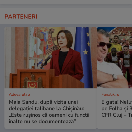
PARTENERI
Adevarul.ro
Fanatik.ro
Maia Sandu, după vizita unei
E gata! Nelu
delegației talibane la Chișinău:
pe Folha și 3
„Este rușinos că oameni cu funcții
CFR Cluj – T
înalte nu se documentează”