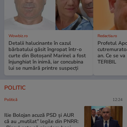
Wowbiz.ro
Redactia.ro
Detalii halucinante în cazul
Profetul Apo
bărbatului găsit îngropat într-o
cutremuratoa
curte din Botoșani! Marinel a fost
an. Ce se v
înjunghiat în inimă, iar concubina
TERIBIL
lui se numără printre suspecți
POLITIC
Politică
12:24
Ilie Bolojan acuză PSD și AUR
că au „mutilat” legile din PNRR: