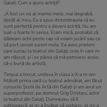
Galați. Cum a ajuns actriță?
„A fost un vis al mamei mele, mai degrabă,
decât al meu. Ea a spus dintotdeauna că eu
sunt perfectă pentru a deveni actriță. Nu am
luat-o foarte în serios. Eram mică, probabil că
dădeam ochii peste cap că voiam jucării sau ca
să port cerceii surorii mele. Ea avea prieteni
care lucrau la teatrul din Galați, oraș în care m-
am născut, și i se părea că mă potrivesc acolo,
că-s bună de artistă.
Timpul a trecut, undeva în clasa a X-a m-am
întâlnit prima oară cu teatrul adevărat, am făcut
cursurile Școlii de Artă din Galați și am avut un
superprofesor, pe domnul Grig Dristaru, actor
la teatrul din Galați, Dumnezeu să îl
odihnească, el m-a învățat să vorbesc, el mi-a