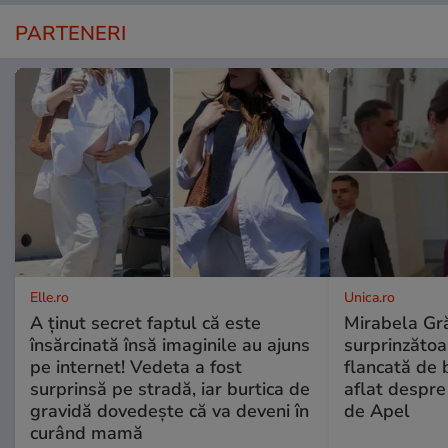
PARTENERI
Elle.ro
Unica.ro
A ținut secret faptul că este
Mirabela Gră
însărcinată însă imaginile au ajuns
surprinzătoar
pe internet! Vedeta a fost
flancată de 
surprinsă pe stradă, iar burtica de
aflat despre
gravidă dovedește că va deveni în
de Apel
curând mamă