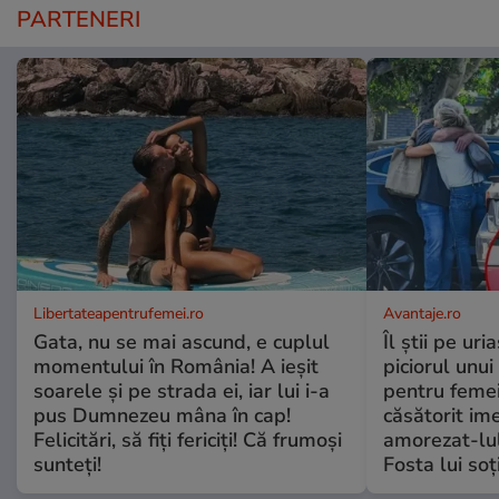
PARTENERI
Libertateapentrufemei.ro
Avantaje.ro
Gata, nu se mai ascund, e cuplul
Îl știi pe ur
momentului în România! A ieșit
piciorul unui
soarele și pe strada ei, iar lui i-a
pentru femei
pus Dumnezeu mâna în cap!
căsătorit ime
Felicitări, să fiți fericiți! Că frumoși
amorezat-lul
sunteți!
Fosta lui soț