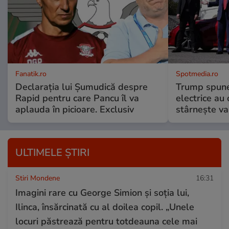
Fanatik.ro
Spotmedia.ro
Declarația lui Șumudică despre
Trump spune 
Rapid pentru care Pancu îl va
electrice au 
aplauda în picioare. Exclusiv
stârnește val
ULTIMELE ȘTIRI
Stiri Mondene
16:31
Imagini rare cu George Simion și soția lui,
Ilinca, însărcinată cu al doilea copil. „Unele
locuri păstrează pentru totdeauna cele mai