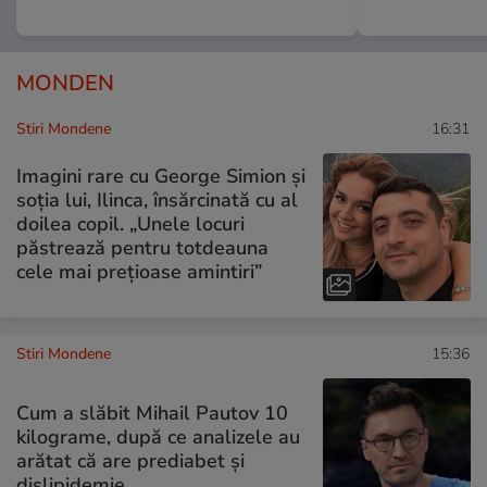
MONDEN
Stiri Mondene
16:31
Imagini rare cu George Simion și
soția lui, Ilinca, însărcinată cu al
doilea copil. „Unele locuri
păstrează pentru totdeauna
cele mai prețioase amintiri”
Stiri Mondene
15:36
Cum a slăbit Mihail Pautov 10
kilograme, după ce analizele au
arătat că are prediabet și
dislipidemie