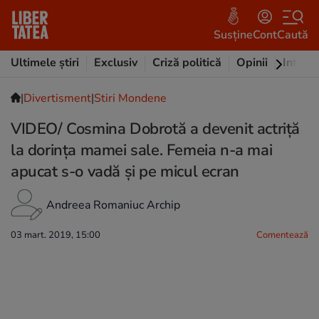
Susține
Cont
Caută
Ultimele știri
Exclusiv
Criză politică
Opinii
Intervi
|
Divertisment
|
Stiri Mondene
VIDEO/ Cosmina Dobrotă a devenit actriță
la dorința mamei sale. Femeia n-a mai
apucat s-o vadă și pe micul ecran
Andreea Romaniuc Archip
03 mart. 2019, 15:00
Comentează