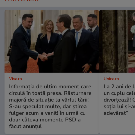
Viva.ro
Unica.ro
Informația de ultim moment care
La 2 ani de 
circulă în toată presa. Răsturnare
un cuplu ce
majoră de situație la vârful țării!
divorțează! C
S-au speculat multe, dar știrea
soția lui și-
fulger acum a venit! În urmă cu
adevărat”
doar câteva momente PSD a
făcut anunțul