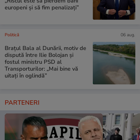
„Riscul este să pierdem bani
europeni și să fim penalizați”
Politică
06 aug.
Brațul Bala al Dunării, motiv de
dispută între Ilie Bolojan și
fostul ministru PSD al
Transporturilor: „Mai bine vă
uitați în oglindă”
PARTENERI