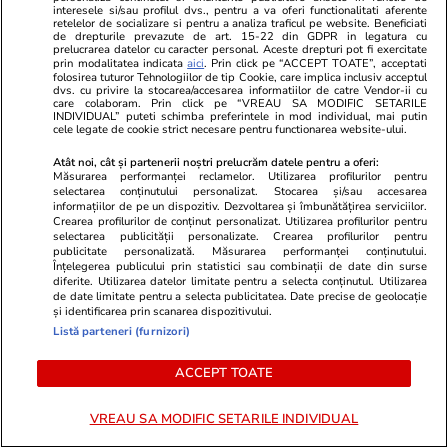
Citește mai multe
interesele si/sau profilul dvs., pentru a va oferi functionalitati aferente
retelelor de socializare si pentru a analiza traficul pe website. Beneficiati
de drepturile prevazute de art. 15-22 din GDPR in legatura cu
prelucrarea datelor cu caracter personal. Aceste drepturi pot fi exercitate
prin modalitatea indicata
aici
. Prin click pe “ACCEPT TOATE”, acceptati
TRENDING
folosirea tuturor Tehnologiilor de tip Cookie, care implica inclusiv acceptul
dvs. cu privire la stocarea/accesarea informatiilor de catre Vendor-ii cu
care colaboram. Prin click pe “VREAU SA MODIFIC SETARILE
INDIVIDUAL” puteti schimba preferintele in mod individual, mai putin
Horoscop
12:00
cele legate de cookie strict necesare pentru functionarea website-ului.
Horoscop Urania | Previziuni astrologice pentru
Atât noi, cât și partenerii noștri prelucrăm datele pentru a oferi:
Măsurarea performanței reclamelor. Utilizarea profilurilor pentru
perioada 8 – 14 august 2026. Lună Nouă în
selectarea conținutului personalizat. Stocarea și/sau accesarea
Leu; Eclipsă totală de Soare
informațiilor de pe un dispozitiv. Dezvoltarea și îmbunătățirea serviciilor.
Crearea profilurilor de conținut personalizat. Utilizarea profilurilor pentru
selectarea publicității personalizate. Crearea profilurilor pentru
publicitate personalizată. Măsurarea performanței conținutului.
Înțelegerea publicului prin statistici sau combinații de date din surse
Știri România
07:00
diferite. Utilizarea datelor limitate pentru a selecta conținutul. Utilizarea
Aparatură de bruiaj produsă în China, folosită
de date limitate pentru a selecta publicitatea. Date precise de geolocație
și identificarea prin scanarea dispozitivului.
în „jaful secolului” de la Timișoara: „Produsele
Listă parteneri (furnizori)
noastre sunt cu caracter educațional”
ACCEPT TOATE
Bani și Afaceri
07:58
VREAU SA MODIFIC SETARILE INDIVIDUAL
Benzina și motorina, prețuri mai mici la