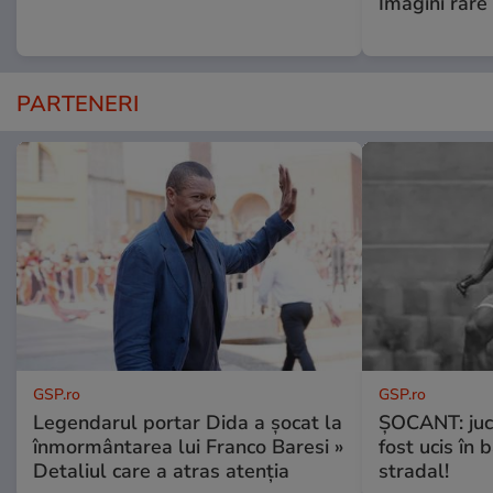
Imagini rare
PARTENERI
GSP.ro
GSP.ro
Legendarul portar Dida a șocat la
ȘOCANT: jucă
înmormântarea lui Franco Baresi »
fost ucis în 
Detaliul care a atras atenția
stradal!