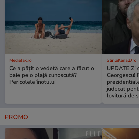
Mediafax.ro
StirileKanalD.ro
Ce a pățit o vedetă care a făcut o
UPDATE Zi d
baie pe o plajă cunoscută?
Georgescu! F
Pericolele înotului
prezidențiale
judecat pent
lovitură de s
PROMO