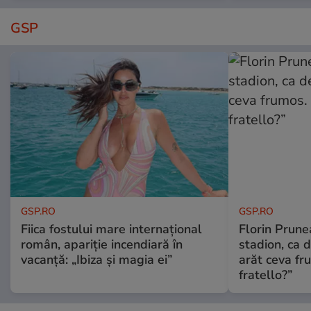
GSP
GSP.RO
GSP.RO
Fiica fostului mare internațional
Florin Prune
român, apariție incendiară în
stadion, ca 
vacanță: „Ibiza și magia ei”
arăt ceva fr
fratello?”